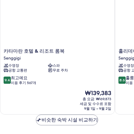
자
기
세
히
보
기
카
홀
카타마란 호텔 & 리조트 롬복
홀리데
타
리
Senggigi
Senggig
마
데
수영장
스파
수영장
란
이
공항 교통편
무료 주차
공항 
호
리
텔
조
10
10
최고예요
훌륭
9.4
8.6
&
트
점
점
이용 후기 567개
이용 
리
롬
만
만
현
₩139,383
조
복
점
점
재
트
Senggig
중
중
총 요금: ₩169,873
요
롬
세금 및 수수료 포함
9.4
8.6
금
9월 1일 ~ 9월 2일
복
점,
점,
₩139,383
Senggigi
최
훌
비슷한 숙박 시설 비교하기
고
륭
예
해
요,
요,