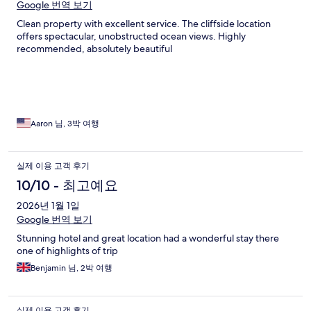
Google 번역 보기
Clean property with excellent service. The cliffside location
offers spectacular, unobstructed ocean views. Highly
recommended, absolutely beautiful
Aaron 님, 3박 여행
실제 이용 고객 후기
10/10 - 최고예요
2026년 1월 1일
Google 번역 보기
Stunning hotel and great location had a wonderful stay there
one of highlights of trip
Benjamin 님, 2박 여행
실제 이용 고객 후기