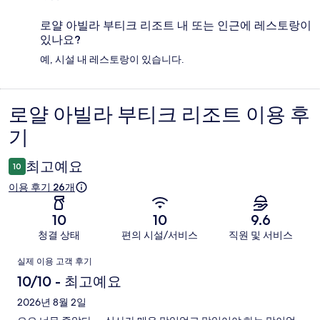
로얄 아빌라 부티크 리조트 내 또는 인근에 레스토랑이
있나요?
예, 시설 내 레스토랑이 있습니다.
로얄 아빌라 부티크 리조트 이용 후
이
기
용
후
최고예요
10
기
이용 후기 26개
10
10
9.6
청결 상태
편의 시설/서비스
직원 및 서비스
이
실제 이용 고객 후기
용
10/10 - 최고예요
후
2026년 8월 2일