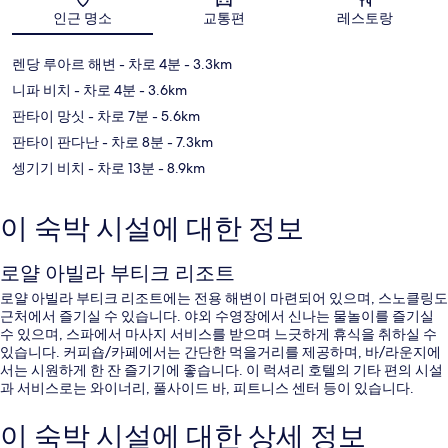
인근 명소
교통편
레스토랑
렌당 루아르 해변
- 차로 4분
- 3.3km
니파 비치
- 차로 4분
- 3.6km
판타이 망싯
- 차로 7분
- 5.6km
판타이 판다난
- 차로 8분
- 7.3km
셍기기 비치
- 차로 13분
- 8.9km
이 숙박 시설에 대한 정보
로얄 아빌라 부티크 리조트
로얄 아빌라 부티크 리조트에는 전용 해변이 마련되어 있으며, 스노클링도
근처에서 즐기실 수 있습니다. 야외 수영장에서 신나는 물놀이를 즐기실
수 있으며, 스파에서 마사지 서비스를 받으며 느긋하게 휴식을 취하실 수
있습니다. 커피숍/카페에서는 간단한 먹을거리를 제공하며, 바/라운지에
서는 시원하게 한 잔 즐기기에 좋습니다. 이 럭셔리 호텔의 기타 편의 시설
과 서비스로는 와이너리, 풀사이드 바, 피트니스 센터 등이 있습니다.
이 숙박 시설에 대한 상세 정보