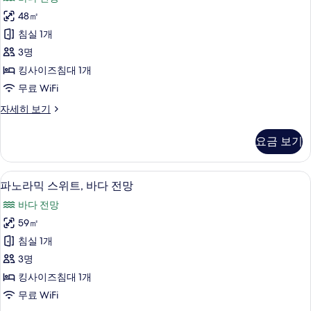
히
미
보
48㎡
어
기
침실 1개
룸
3명
(Ocean)
킹사이즈침대 1개
사
무료 WiFi
진
프
자세히 보기
모
리
두
미
요금 보기
어
보
룸
기
(Ocean)
파노라믹 스위트, 바다 전망 | 해변/바다
파
7
자
파노라믹 스위트, 바다 전망
노
세
바다 전망
히
라
보
59㎡
믹
기
침실 1개
스
3명
위
킹사이즈침대 1개
트,
무료 WiFi
바