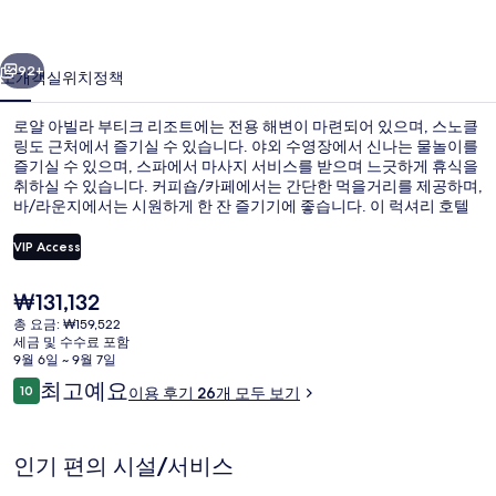
티
이전
다음
크
92+
소개
객실
위치
정책
리
로얄 아빌라 부티크 리조트에는 전용 해변이 마련되어 있으며, 스노클
조
링도 근처에서 즐기실 수 있습니다. 야외 수영장에서 신나는 물놀이를
즐기실 수 있으며, 스파에서 마사지 서비스를 받으며 느긋하게 휴식을
트
취하실 수 있습니다. 커피숍/카페에서는 간단한 먹을거리를 제공하며,
의
바/라운지에서는 시원하게 한 잔 즐기기에 좋습니다. 이 럭셔리 호텔
의 기타 편의 시설과 서비스로는 와이너리, 풀사이드 바, 피트니스 센
사
터 등이 있습니다.
VIP Access
진
현
₩131,132
야외 수영장
갤
재
총 요금: ₩159,522
가
세금 및 수수료 포함
러
격
9월 6일 ~ 9월 7일
은
리
이
최고예요
10
이용 후기 26개 모두 보기
₩131,132
10점 만점 중 10점.
용
후
기
인기 편의 시설/서비스