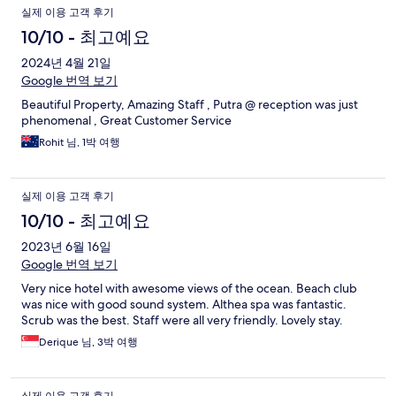
실제 이용 고객 후기
10/10 - 최고예요
2024년 4월 21일
Google 번역 보기
Beautiful Property, Amazing Staff , Putra @ reception was just
phenomenal , Great Customer Service
Rohit 님, 1박 여행
실제 이용 고객 후기
10/10 - 최고예요
2023년 6월 16일
Google 번역 보기
Very nice hotel with awesome views of the ocean. Beach club
was nice with good sound system. Althea spa was fantastic.
Scrub was the best. Staff were all very friendly. Lovely stay.
Derique 님, 3박 여행
실제 이용 고객 후기