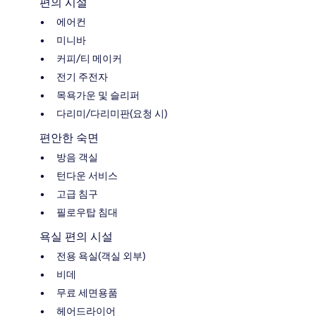
편의 시설
에어컨
미니바
커피/티 메이커
전기 주전자
목욕가운 및 슬리퍼
다리미/다리미판(요청 시)
편안한 숙면
방음 객실
턴다운 서비스
고급 침구
필로우탑 침대
욕실 편의 시설
전용 욕실(객실 외부)
비데
무료 세면용품
헤어드라이어