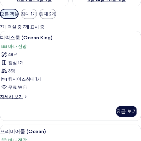
객
모든 객실
침대 1개
침대 2개
실
에
7개 객실 중 7개 표시 중
사
디럭스룸 (Ocean King) | 객실에서 보
디
7
디럭스룸 (Ocean King)
용
럭
가
바다 전망
스
능
48㎡
룸
한
침실 1개
(Ocean
필
3명
King)
터
킹사이즈침대 1개
사
무료 WiFi
진
디
자세히 보기
모
럭
두
스
요금 보기
룸
보
(Ocean
기
King)
프리미어룸 (Ocean) | 이집트산 면 시트
프
6
자
프리미어룸 (Ocean)
리
세
바다 전망