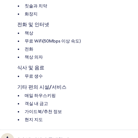
칫솔과 치약
화장지
전화 및 인터넷
책상
무료 WiFi(50Mbps 이상 속도)
전화
책상 의자
식사 및 음료
무료 생수
기타 편의 시설/서비스
매일 하우스키핑
객실 내 금고
가이드북/추천 정보
현지 지도