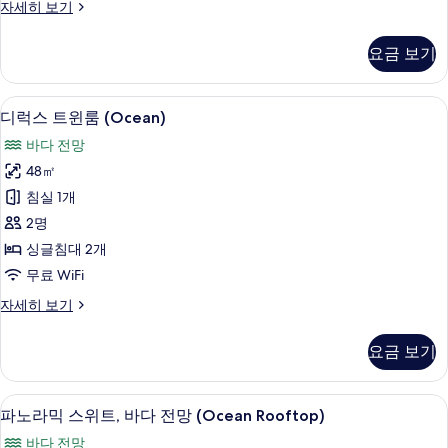
파
자세히 보기
다
노
전
라
요금 보기
믹
망
스
사
위
디럭스 트윈룸 (Ocean) | 이집트산 면 
디
6
트,
디럭스 트윈룸 (Ocean)
진
럭
바
모
바다 전망
다
스
전
두
48㎡
트
망
보
침실 1개
자
윈
세
기
2명
룸
히
싱글침대 2개
보
(Ocean)
무료 WiFi
기
사
디
자세히 보기
진
럭
모
스
요금 보기
트
두
윈
보
룸
파노라믹 스위트, 바다 전망 (Ocean Ro
파
6
(Ocean)
기
파노라믹 스위트, 바다 전망 (Ocean Rooftop)
노
자
바다 전망
세