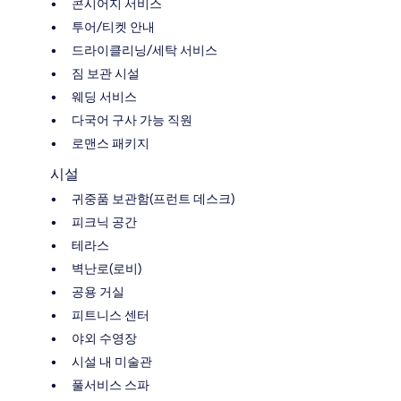
콘시어지 서비스
투어/티켓 안내
드라이클리닝/세탁 서비스
짐 보관 시설
웨딩 서비스
다국어 구사 가능 직원
로맨스 패키지
시설
귀중품 보관함(프런트 데스크)
피크닉 공간
테라스
벽난로(로비)
공용 거실
피트니스 센터
야외 수영장
시설 내 미술관
풀서비스 스파