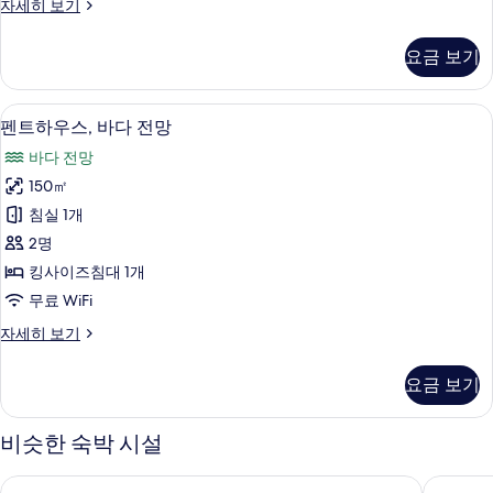
파
자세히 보기
기
실
노
1
라
요금 보기
믹
개,
스
바
위
펜트하우스, 바다 전망 | 이집트산 면 시
펜
6
트,
다
펜트하우스, 바다 전망
트
침
전
바다 전망
실
하
망
1
150㎡
우
개,
(Rooftop
침실 1개
바
스,
Suite)
다
2명
바
사
전
킹사이즈침대 1개
망
다
진
무료 WiFi
(Rooftop
전
모
Suite)
펜
자세히 보기
자
망
두
트
세
사
하
보
히
요금 보기
우
진
보
기
스,
기
모
바
비슷한 숙박 시설
다
두
전
카타마란 호텔 & 리조트 롬복
홀리데이
보
망