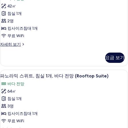
라
히
42㎡
믹
보
침실 1개
기
스
2명
위
킹사이즈침대 1개
트,
무료 WiFi
바
파
자세히 보기
다
노
전
라
요금 보기
믹
망
스
(Ocean
위
파노라믹 스위트, 침실 1개, 바다 전망 (Ro
파
3
트,
Rooftop)
파노라믹 스위트, 침실 1개, 바다 전망 (Rooftop Suite)
노
바
사
바다 전망
다
라
진
전
64㎡
믹
망
모
침실 1개
(Ocean
스
두
Rooftop)
3명
위
자
보
킹사이즈침대 1개
세
트,
기
무료 WiFi
히
침
보