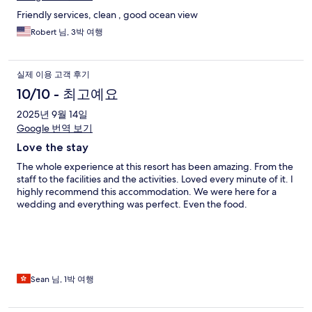
Friendly services, clean , good ocean view
Robert 님, 3박 여행
실제 이용 고객 후기
10/10 - 최고예요
2025년 9월 14일
Google 번역 보기
Love the stay
The whole experience at this resort has been amazing. From the
staff to the facilities and the activities. Loved every minute of it. I
highly recommend this accommodation. We were here for a
wedding and everything was perfect. Even the food.
Sean 님, 1박 여행