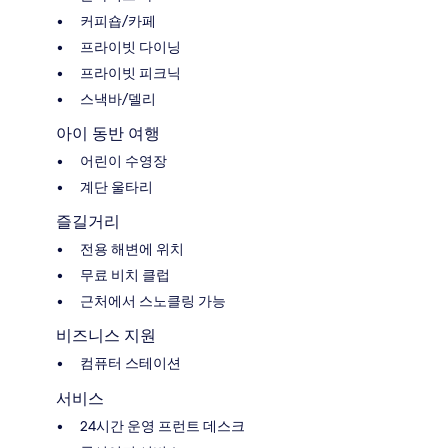
커피숍/카페
프라이빗 다이닝
프라이빗 피크닉
스낵바/델리
아이 동반 여행
어린이 수영장
계단 울타리
즐길거리
전용 해변에 위치
무료 비치 클럽
근처에서 스노클링 가능
비즈니스 지원
컴퓨터 스테이션
서비스
24시간 운영 프런트 데스크