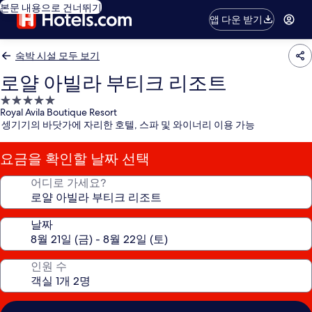
본문 내용으로 건너뛰기
앱 다운 받기
숙박 시설 모두 보기
로얄 아빌라 부티크 리조트
5.0
Royal Avila Boutique Resort
성
셍기기의 바닷가에 자리한 호텔, 스파 및 와이너리 이용 가능
급
숙
요금을 확인할 날짜 선택
박
시
어디로 가세요?
설
날짜
인원 수