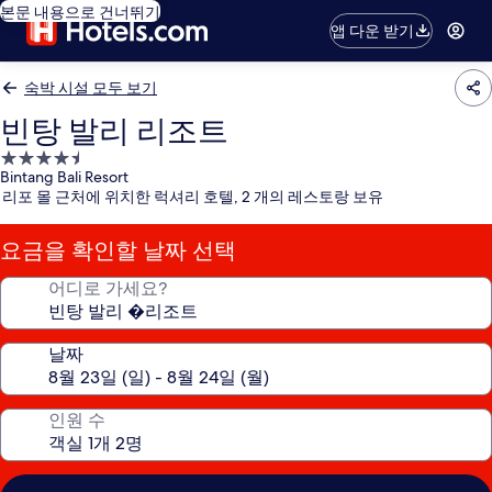
본문 내용으로 건너뛰기
앱 다운 받기
숙박 시설 모두 보기
빈탕 발리 리조트
4.5
Bintang Bali Resort
성
리포 몰 근처에 위치한 럭셔리 호텔, 2 개의 레스토랑 보유
급
숙
요금을 확인할 날짜 선택
박
시
어디로 가세요?
설
날짜
인원 수