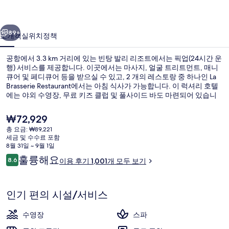
트
이전
다음
의
89+
소개
객실
위치
정책
사
공항에서 3.3 km 거리에 있는 빈탕 발리 리조트에서는 픽업(24시간 운
진
행) 서비스를 제공합니다. 이곳에서는 마사지, 얼굴 트리트먼트, 매니
큐어 및 페디큐어 등을 받으실 수 있고, 2 개의 레스토랑 중 하나인 La
갤
Brasserie Restaurant에서는 아침 식사가 가능합니다. 이 럭셔리 호텔
러
에는 야외 수영장, 무료 키즈 클럽 및 풀사이드 바도 마련되어 있습니
다. 많은 분들이 이곳의 수영장 및 친절한 고객 서비스에 굉장히 만족
리
했습니다.
현
₩72,929
재
총 요금: ₩89,221
가
세금 및 수수료 포함
근처 해변, 백사장, 일광욕 의자, 비치 
격
8월 31일 ~ 9월 1일
은
이
훌륭해요
8.6
이용 후기 1,001개 모두 보기
₩72,929
10점 만점 중 8.6점.
용
후
기
인기 편의 시설/서비스
수영장
스파