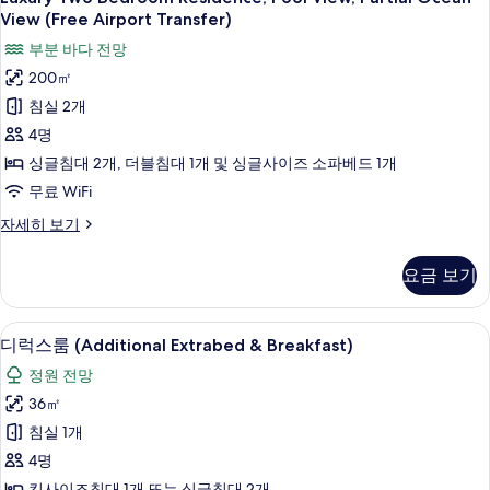
Two
Double
View (Free Airport Transfer)
두
or
Bedroom
보
부분 바다 전망
Twin
Residence,
Rooms
기
200㎡
Pool
자
침실 2개
View,
세
히
Partial
4명
보
Ocean
싱글침대 2개, 더블침대 1개 및 싱글사이즈 소파베드 1개
기
View
무료 WiFi
(Free
Luxury
자세히 보기
Airport
Two
Transfer)
Bedroom
요금 보기
Residence,
사
Pool
진
View,
미니바, 객실 내 금고, 책상, 노트북 작업
디
5
Partial
모
디럭스룸 (Additional Extrabed & Breakfast)
럭
Ocean
두
정원 전망
View
스
보
(Free
36㎡
룸
Airport
기
침실 1개
Transfer)
(Additional
자
4명
Extrabed
세
킹사이즈침대 1개 또는 싱글침대 2개