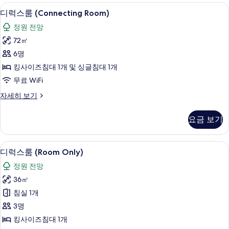
트
미니바, 객실 내 금고, 책상, 노트북 작업
디
모
6
(Free
디럭스룸 (Connecting Room)
럭
Airport
두
정원 전망
Transfer)
스
보
자
72㎡
룸
세
기
6명
히
(Connecting
보
킹사이즈침대 1개 및 싱글침대 1개
Room)
기
무료 WiFi
사
디
자세히 보기
진
럭
모
스
요금 보기
룸
두
(Connecting
보
Room)
미니바, 객실 내 금고, 책상, 노트북 작업
디
기
7
자
디럭스룸 (Room Only)
럭
세
정원 전망
히
스
보
36㎡
룸
기
침실 1개
(Room
3명
Only)
킹사이즈침대 1개
사