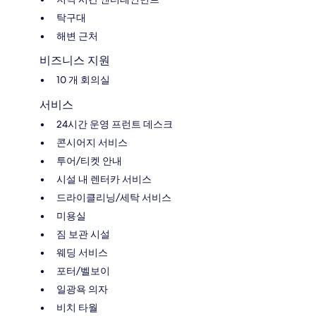
탁구대
해변 근처
비즈니스 지원
10 개 회의실
서비스
24시간 운영 프런트 데스크
콘시어지 서비스
투어/티켓 안내
시설 내 렌터카 서비스
드라이클리닝/세탁 서비스
미용실
짐 보관 시설
웨딩 서비스
포터/벨보이
일광욕 의자
비치 타월