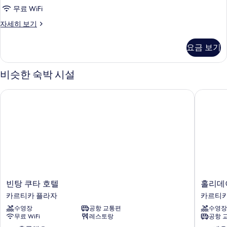
무료 WiFi
모
Deluxe
자세히 보기
두
Suite
보
자
요금 보기
세
기
히
보
비슷한 숙박 시설
기
빈탕 쿠타 호텔
홀리데이 
빈
홀
빈탕 쿠타 호텔
홀리데이
탕
리
카르티카 플라자
카르티카
쿠
데
수영장
공항 교통편
수영장
타
이
무료 WiFi
레스토랑
공항 
호
인