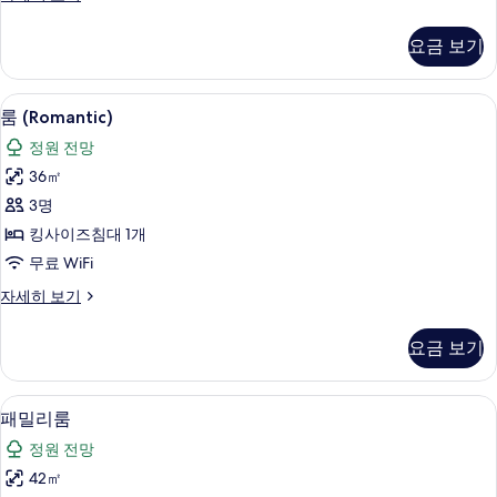
두
럭
보
스
요금 보기
룸
기
자
세
룸 (Romantic) | 미니바, 객실 내 금고
룸
6
히
룸 (Romantic)
(Romantic)
보
정원 전망
기
사
36㎡
진
3명
모
킹사이즈침대 1개
두
무료 WiFi
보
룸
자세히 보기
기
(Romantic)
자
요금 보기
세
히
보
패밀리룸 | 미니바, 객실 내 금고, 책상,
패
6
기
패밀리룸
밀
정원 전망
리
42㎡
룸