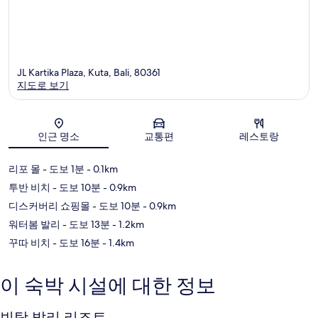
JL Kartika Plaza, Kuta, Bali, 80361
지도로 보기
지도
인근 명소
교통편
레스토랑
리포 몰
- 도보 1분
- 0.1km
투반 비치
- 도보 10분
- 0.9km
디스커버리 쇼핑몰
- 도보 10분
- 0.9km
워터봄 발리
- 도보 13분
- 1.2km
꾸따 비치
- 도보 16분
- 1.4km
이 숙박 시설에 대한 정보
빈탕 발리 리조트