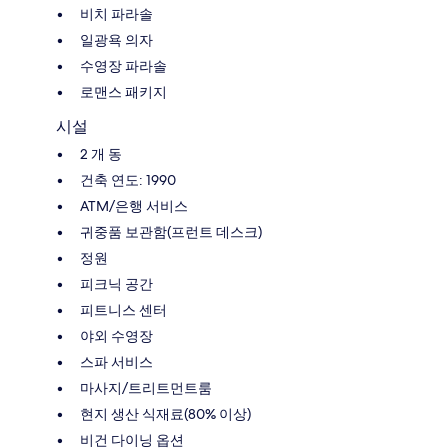
비치 파라솔
일광욕 의자
수영장 파라솔
로맨스 패키지
시설
2 개 동
건축 연도: 1990
ATM/은행 서비스
귀중품 보관함(프런트 데스크)
정원
피크닉 공간
피트니스 센터
야외 수영장
스파 서비스
마사지/트리트먼트룸
현지 생산 식재료(80% 이상)
비건 다이닝 옵션