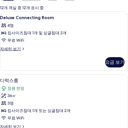
실
에
12개 객실 중 12개 표시 중
사
Deluxe
미니바, 객실 내 금고, 책상, 노트북 작업
5
Deluxe Connecting Room
용
Connecting
가
4명
Room
능
킹사이즈침대 1개 및 싱글침대 2개
사
한
무료 WiFi
진
필
모
Deluxe
자세히 보기
터
Connecting
두
Room
요금 보기
보
자
세
기
히
미니바, 객실 내 금고, 책상, 노트북 작업
디
6
보
디럭스룸
럭
기
정원 전망
스
36㎡
룸
3명
사
킹사이즈침대 1개 또는 싱글침대 2개
진
무료 WiFi
모
디
자세히 보기