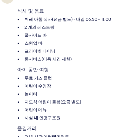
식사 및 음료
뷔페 아침 식사(요금 별도) - 매일 06:30 ~ 11:00
2 개의 레스토랑
풀사이드 바
스윔업 바
프라이빗 다이닝
룸서비스(이용 시간 제한)
아이 동반 여행
무료 키즈 클럽
어린이 수영장
놀이터
지도식 어린이 돌봄(요금 별도)
어린이 메뉴
시설 내 인명구조원
즐길거리
저녁 시간 엔터테인먼트