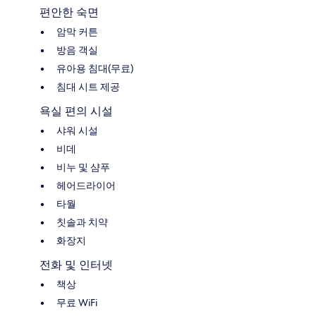
편안한 숙면
암막 커튼
방음 객실
유아용 침대(무료)
침대 시트 제공
욕실 편의 시설
샤워 시설
비데
비누 및 샴푸
헤어드라이어
타월
칫솔과 치약
화장지
전화 및 인터넷
책상
무료 WiFi