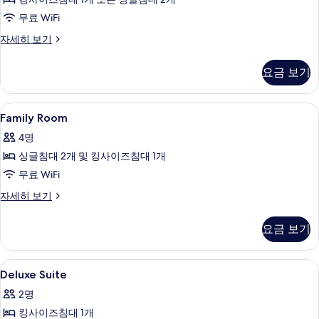
&
히
무료 WiFi
보
Breakfast)
기
사
디
자세히 보기
럭
진
스
요금 보기
모
룸
(Additional
두
Extrabed
Family
미니바, 객실 내 금고, 책상, 노트북 작업
보
10
&
Family Room
Room
Breakfast)
기
4명
자
사
세
싱글침대 2개 및 킹사이즈침대 1개
진
히
무료 WiFi
모
보
기
Family
자세히 보기
두
Room
보
자
요금 보기
세
기
히
보
Deluxe
미니바, 객실 내 금고, 책상, 노트북 작업
4
기
Deluxe Suite
Suite
2명
사
킹사이즈침대 1개
진