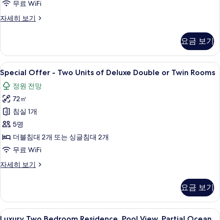
무료 WiFi
진
디
자세히 보기
모
럭
두
스
요금 보기
룸
보
(Room
기
Only)
Special
미니바, 객실 내 금고, 책상, 노트북 작업
7
자
Special Offer - Two Units of Deluxe Double or Twin Rooms
Offer
세
정원 전망
히
-
보
72㎡
Two
기
Units
침실 1개
of
5명
Deluxe
더블침대 2개 또는 싱글침대 2개
Double
무료 WiFi
or
Special
자세히 보기
Twin
Offer
Rooms
-
요금 보기
사
Two
Units
진
of
Luxury
Luxury Two Bedroom Residence, Poo
모
16
Deluxe
Luxury Two Bedroom Residence, Pool View, Partial Ocean