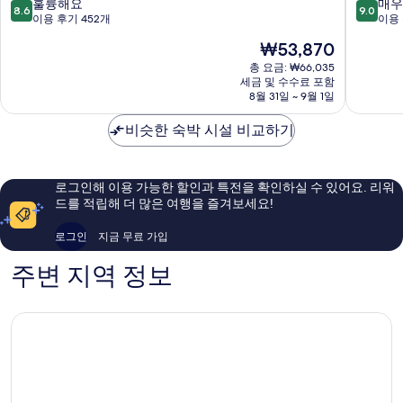
텔
리
10
10
훌륭해요
매우
8.6
9.0
카
조
점
점
이용 후기 452개
이용 
르
트
만
만
현
₩53,870
티
바
점
점
재
카
루
중
중
총 요금: ₩66,035
요
플
세금 및 수수료 포함
나
8.6
9.0
금
8월 31일 ~ 9월 1일
라
발
점,
점,
₩53,870
자
리
훌
매
비슷한 숙박 시설 비교하기
바
륭
우
이
해
훌
IHG
요,
륭
카
이
해
로그인해 이용 가능한 할인과 특전을 확인하실 수 있어요. 리워
르
용
요,
드를 적립해 더 많은 여행을 즐겨보세요!
티
후
이
카
기
용
로그인
지금 무료 가입
플
452
후
라
개
기
주변 지역 정보
자
735
개