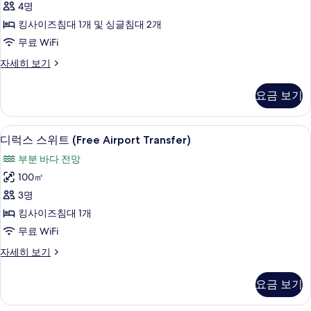
4명
사
킹사이즈침대 1개 및 싱글침대 2개
진
무료 WiFi
모
패
자세히 보기
두
밀
보
리
요금 보기
룸
기
자
세
디럭스 스위트 (Free Airport Transf
디
11
히
디럭스 스위트 (Free Airport Transfer)
럭
보
부분 바다 전망
기
스
100㎡
스
3명
위
킹사이즈침대 1개
트
무료 WiFi
(Free
디
자세히 보기
Airport
럭
Transfer)
스
요금 보기
사
스
위
진