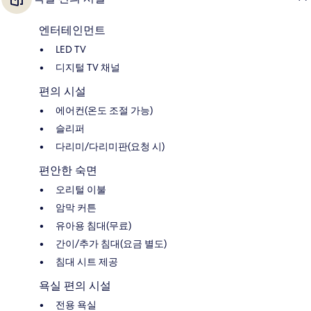
엔터테인먼트
LED TV
디지털 TV 채널
편의 시설
에어컨(온도 조절 가능)
슬리퍼
다리미/다리미판(요청 시)
편안한 숙면
오리털 이불
암막 커튼
유아용 침대(무료)
간이/추가 침대(요금 별도)
침대 시트 제공
욕실 편의 시설
전용 욕실