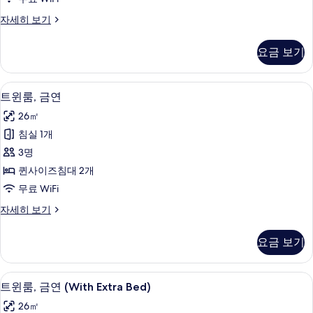
진
더
자세히 보기
모
블
두
룸,
요금 보기
금
보
연
기
자
오리/거위털 이불, 책상, 노트북 작업 공
트
12
세
트윈룸, 금연
윈
히
26㎡
보
룸,
기
침실 1개
금
3명
연
퀸사이즈침대 2개
사
무료 WiFi
진
트
자세히 보기
모
윈
두
룸,
요금 보기
금
보
연
기
자
오리/거위털 이불, 책상, 노트북 작업 공
트
12
세
트윈룸, 금연 (With Extra Bed)
윈
히
26㎡
보