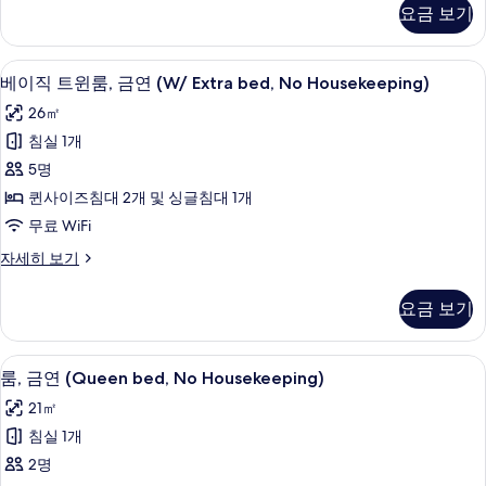
룸,
요금 보기
금
진
연
모
(No
오리/거위털 이불, 책상, 노트북 작업 공
베
두
4
Housekeeping)
베이직 트윈룸, 금연 (W/ Extra bed, No Housekeeping)
이
자
보
26㎡
세
직
기
히
침실 1개
트
보
5명
기
윈
퀸사이즈침대 2개 및 싱글침대 1개
룸,
무료 WiFi
금
베
자세히 보기
연
이
(W/
직
요금 보기
트
Extra
윈
bed,
룸,
오리/거위털 이불, 책상, 노트북 작업 공
룸,
No
4
금
룸, 금연 (Queen bed, No Housekeeping)
금
Housekeeping)
연
21㎡
(W/
사
연
Extra
침실 1개
진
(Queen
bed,
2명
No
bed,
모