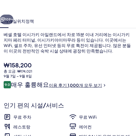
가
이전
다음
키
109+
소개
객실
위치
정책
아
베셀 호텔 이시가키 아일랜드에서 차로 15분 이내 거리에는 이시가키
일
지마 페리 터미널, 이시가키야이마무라 등이 있습니다. 이곳에서는
WiFi, 셀프 주차, 유선 인터넷 등의 무료 특전이 제공됩니다. 많은 분들
랜
이 이곳의 전반적인 숙박 시설 상태에 굉장히 만족했습니다.
드
현
₩158,200
의
재
총 요금: ₩174,021
가
사
9월 7일 ~ 9월 8일
격
이
매우 훌륭해요
9.0
뷔페
진
이용 후기 1,000개 모두 보기
은
10점 만점 중 9.0점.
용
₩158,200
갤
후
기
인기 편의 시설/서비스
러
리
무료 주차
무료 WiFi
레스토랑
에어컨