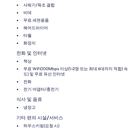
샤워기/욕조 결합
비데
무료 세면용품
헤어드라이어
타월
화장지
전화 및 인터넷
책상
무료 WiFi(100Mbps 이상(1~2명 또는 최대 6대까지 적합) 속
도) 및 무료 유선 인터넷
전화
전기 어댑터/충전기
식사 및 음료
냉장고
기타 편의 시설/서비스
하우스키핑(요청 시)