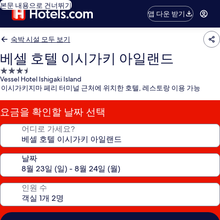
본문 내용으로 건너뛰기
앱 다운 받기
숙박 시설 모두 보기
베셀 호텔 이시가키 아일랜드
3.5
Vessel Hotel Ishigaki Island
성
이시가키지마 페리 터미널 근처에 위치한 호텔, 레스토랑 이용 가능
급
숙
요금을 확인할 날짜 선택
박
시
어디로 가세요?
설
날짜
인원 수