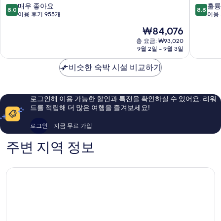
키
스
10
10
매우 좋아요
훌륭
8.0
8.8
나
트
점
점
이용 후기 955개
이용 
와
호
만
만
현
₩84,076
이
텔
점
점
재
시
포
중
중
총 요금: ₩93,020
요
가
9월 2일 ~ 9월 3일
르
8.0
8.8
금
키
토
점,
점,
₩84,076
지
비슷한 숙박 시설 비교하기
이
매
훌
마
시
우
륭
신
가
좋
해
에
키
아
요,
로그인해 이용 가능한 할인과 특전을 확인하실 수 있어요. 리워
이
지
요,
이
드를 적립해 더 많은 여행을 즐겨보세요!
초
마
이
용
도
용
후
로그인
지금 무료 가입
노
후
기
구
기
1,005
주변 지역 정보
스
955
개
쿠
개