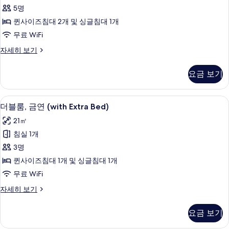
룸,
기
5명
금
퀸사이즈침대 2개 및 싱글침대 1개
연
무료 WiFi
(With
트
자세히 보기
Extra
윈
Bed)
룸,
요금 보기
사
금
연
진
(With
오리/거위털 이불, 책상, 노트북 작업 공
더
모
12
Extra
더블룸, 금연 (with Extra Bed)
블
Bed)
두
21㎡
자
룸,
보
세
침실 1개
금
히
기
3명
보
연
기
퀸사이즈침대 1개 및 싱글침대 1개
(with
무료 WiFi
Extra
더
자세히 보기
Bed)
블
사
룸,
요금 보기
진
금
연