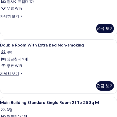
Housekeeping)
퀸사이즈침대 1개
No
두
자
무료 WiFi
Housekeeping)
세
보
사
히
룸,
자세히 보기
기
보
금
진
기
연
요금 보기
모
(Queen
bed,
두
No
Double
오리/거위털 이불, 책상, 노트북 작업 공
보
1
Housekeeping)
Double Room With Extra Bed Non-smoking
Room
자
기
4명
세
With
히
싱글침대 2개
Extra
보
Bed
무료 WiFi
기
Non-
Double
자세히 보기
smoking
Room
With
사
요금 보기
Extra
진
Bed
Non-
모
Main
오리/거위털 이불, 책상, 노트북 작업 공
1
smoking
Main Building Standard Single Room 21 To 25 Sq M
두
Building
자
3명
보
세
Standard
히
더블침대 1개