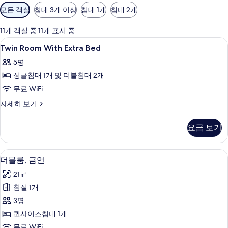
객
모든 객실
침대 3개 이상
침대 1개
침대 2개
실
에
11개 객실 중 11개 표시 중
사
Twin
오리/거위털 이불, 책상, 노트북 작업 공
15
Twin Room With Extra Bed
용
Room
가
5명
With
능
싱글침대 1개 및 더블침대 2개
Extra
한
Bed
무료 WiFi
필
사
Twin
자세히 보기
터
Room
진
With
모
요금 보기
Extra
두
Bed
자
보
오리/거위털 이불, 책상, 노트북 작업 공
더
12
세
더블룸, 금연
기
블
히
21㎡
보
룸,
기
침실 1개
금
3명
연
퀸사이즈침대 1개
사
무료 WiFi