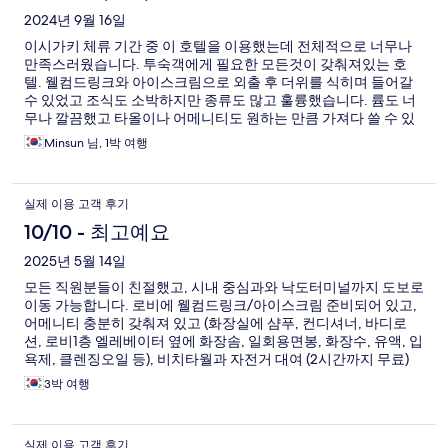
2024년 9월 16일
이시가키 체류 기간 중 이 호텔을 이용했는데 전체적으로 너무나
만족스러웠습니다. 투숙객에게 필요한 모든것이 갖춰져있는 호
텔. 웰컴드링크와 아이스크림으로 외출 후 더위를 식히며 들어갈
수 있었고 조식도 소박하지만 종류도 많고 훌륭했습니다. 륨도 너
무나 깔끔했고 타올이나 어메니티도 원하는 만큼 가져다 쓸 수 있
어 편리했습니다. 다시 이시가키에 가도 베셀호텔을 이용할 예정
Minsun 님, 1박 여행
입니다.
실제 이용 고객 후기
10/10 - 최고예요
2025년 5월 14일
모든 직원분들이 친절했고, 시내 중심과와 낙도터미널까지 도보로
이동 가능합니다. 로비에 웰컴드링크/아이스크림 준비되어 있고,
어메니티 충분히 갖춰져 있고 (화장실에 샴푸, 컨디셔너, 바디로
션, 로비1층 엘레베이터 옆에 화장솜, 일회용면봉, 화장수, 유액, 입
욕제, 클렌징오일 등), 비치타월과 자전거 대여 (2시간까지 무료)
가능합니다. 무엇보다 조식이 맛있어서 만족도 높았습니다.
3박 여행
실제 이용 고객 후기