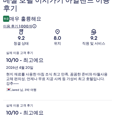
베셀 호텔 이시가키 아일랜드 이용
후기
용
후
매우 훌륭해요
9.0
기
이용 후기 1,000개
9.2
8.0
9.2
청결 상태
위치
직원 및 서비스
이
실제 이용 고객 후기
용
10/10 - 최고예요
후
2026년 4월 20일
현지 재료를 사용한 아침 조식 최고 만족, 꼼꼼한 준비와 타월사용
기
교체 편의성, 언제나 무료 지공 사케 등 가성비 최고 호텔입니다.
강추~~~
Jared 님, 3박 여행
실제 이용 고객 후기
10/10 - 최고예요