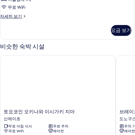
Single
기
보
Room
무료 WiFi
기
21
Main
자세히 보기
To
Building
Standard
25
요금 보기
Single
Sq
Room
M
21
비슷한 숙박 시설
To
사
25
진
토요코인 오키나와 이시가키 지마
브레이크
Sq
모
M
자
두
세
보
히
보
기
기
토
브
토요코인 오키나와 이시가키 지마
브레이
요
레
신에이초
도노구
코
이
무료 아침 식사
무료 주차
주차 
인
크
무료 WiFi
에어컨
에어컨
오
퍼