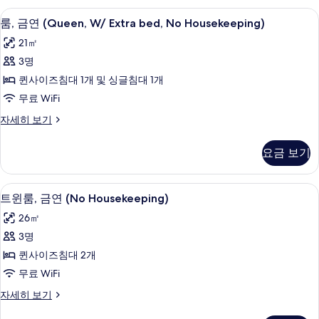
모
(with
오리/거위털 이불, 책상, 노트북 작업 공
룸,
두
4
Extra
룸, 금연 (Queen, W/ Extra bed, No Housekeeping)
금
Bed)
보
21㎡
자
연
기
세
3명
(Queen,
히
퀸사이즈침대 1개 및 싱글침대 1개
보
W/
기
무료 WiFi
Extra
bed,
룸,
자세히 보기
금
No
연
Housekeeping)
요금 보기
(Queen,
사
W/
Extra
진
오리/거위털 이불, 책상, 노트북 작업 공
트
4
bed,
트윈룸, 금연 (No Housekeeping)
모
윈
No
26㎡
Housekeeping)
두
룸,
자
3명
보
금
세
퀸사이즈침대 2개
히
기
연
보
무료 WiFi
(No
기
트
자세히 보기
Housekeeping)
윈
사