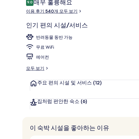
이
매우 훌륭해요
9.0
10점 만점 중 9.0점.
용
이용 후기 540개 모두 보기
후
기
리셉션
인기 편의 시설/서비스
반려동물 동반 가능
무료 WiFi
에어컨
모두 보기
주요 편의 시설 및 서비스
(12)
집처럼 편안한 숙소
(6)
이 숙박 시설을 좋아하는 이유