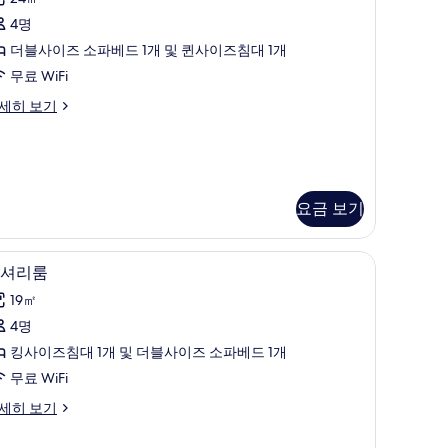
기
식
4명
캐
더블사이즈 소파베드 1개 및 퀸사이즈침대 1개
빈
무료 WiFi
사
세히 보기
진
모
두
보
요금 보기
기
침대, 객실 내 금고
고급 침구, 오리/거위털 이불, 템퍼페딕 침대, 객
럭
5
셔리룸
셔
19㎡
리
4명
룸
킹사이즈침대 1개 및 더블사이즈 소파베드 1개
사
무료 WiFi
진
세히 보기
모
두