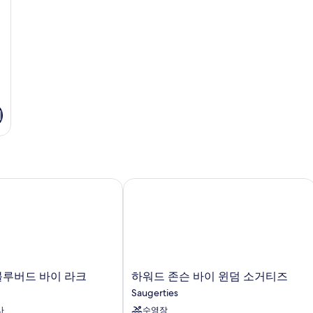
보
기
기
루버드 바이 라크
하워드 존슨 바이 윈덤 소거티즈
하
블루버드 바이 라크
하워드 존슨 바이 윈덤 소거티즈
워
Saugerties
드
사
수영장
존