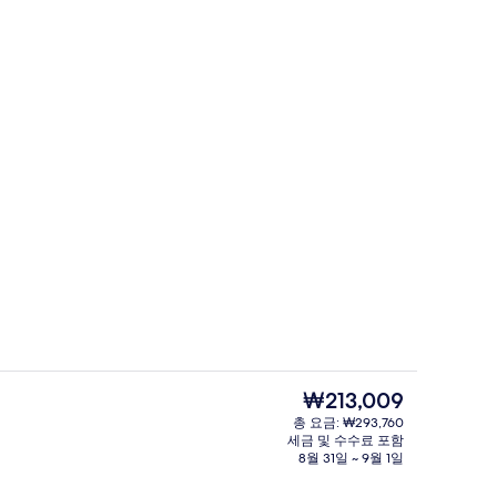
외관
 - 제출자 In My City and Abroad
현
₩213,009
재
총 요금: ₩293,760
가
세금 및 수수료 포함
외관
격
8월 31일 ~ 9월 1일
은
₩213,009