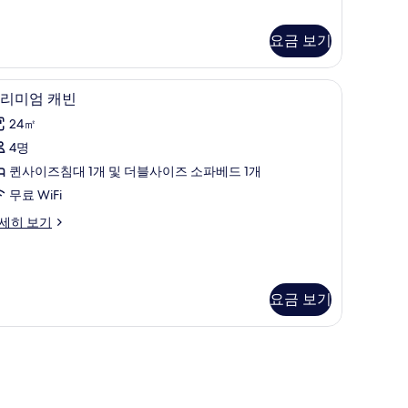
보
요금 보기
기
침대, 객실 내 금고
고급 침구, 오리/거위털 이불, 템퍼페딕 침대, 객
프
5
리미엄 캐빈
리
24㎡
미
4명
엄
퀸사이즈침대 1개 및 더블사이즈 소파베드 1개
캐
무료 WiFi
빈
세히 보기
사
진
모
요금 보기
두
보
기