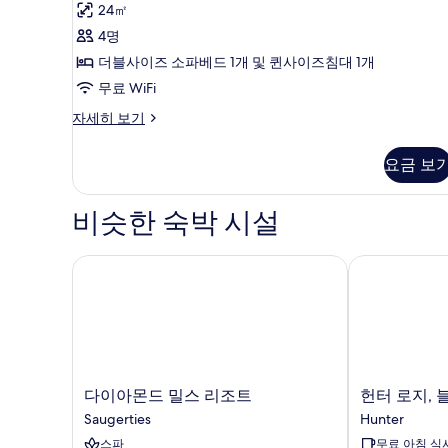
용
(Explorer)
24㎡
후
사
4명
기
진
더블사이즈 소파베드 1개 및 퀸사이즈침대 1개
6
모
무료 WiFi
개)
두
스
자세히 보기
위
보
트
기
요금 보
(Explorer)
자
세
비슷한 숙박 시설
히
보
기
다이아몬드 밀스 리조트
헌터 로지, 블
다
헌
다이아몬드 밀스 리조트
헌터 로지, 
이
터
Saugerties
Hunter
아
로
스파
무료 아침 식
몬
지,