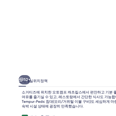
츠
킬
스
의
사
진
갤
러
리
52+
소개
객실
위치
정책
소거티즈에 위치한 오토캠프 캐츠킬스에서 편안하고 기분 좋은
여유를 즐기실 수 있고, 레스토랑에서 간단한 식사도 가능합
Tempur-Pedic 침대(오리/거위털 이불 구비)도 세심하게
숙박 시설 상태에 굉장히 만족했습니다.