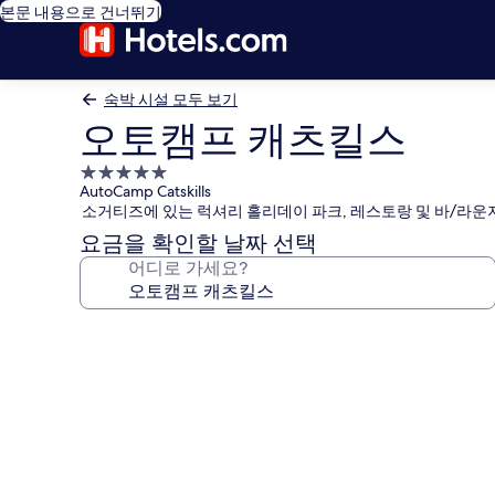
본문 내용으로 건너뛰기
숙박 시설 모두 보기
오토캠프 캐츠킬스
5.0
AutoCamp Catskills
성
소거티즈에 있는 럭셔리 홀리데이 파크, 레스토랑 및 바/라운
급
요금을 확인할 날짜 선택
숙
어디로 가세요?
박
시
설
오
토
캠
프
캐