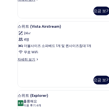
리
약
미
요금 보
자
엄
캐
지
빈,
고급 침구, 오리/거위털 이불, 
스
원
6
이
스위트 (Vista Airstream)
위
동
사
24㎡
약
트
진
자
4명
(Vista
모
지
더블사이즈 소파베드 1개 및 퀸사이즈침대 1개
원
Airstream)
두
자
무료 WiFi
사
보
세
스
자세히 보기
진
히
기
위
보
모
트
기
(Vista
두
Airstream)
보
요금 보
자
기
세
히
스위트 (Explorer) | 고급 침
스
보
7
스위트 (Explorer)
기
위
훌륭해요
8.8
8.8점 만점 중 10점
트
(이
이용 후기 6개