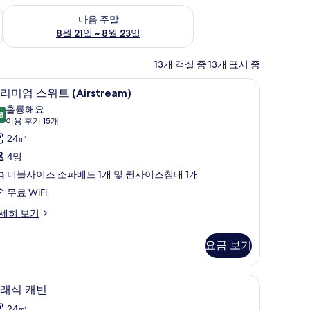
~ 8월 16일
다음 주말 예약 가능 여부 확인, 8월 21일 ~ 8월 23일
다음 주말
8월 21일 ~ 8월 23일
13개 객실 중 13개 표시 중
침대, 객실 내 금고
고급 침구, 오리/거위털 이불, 템퍼페딕 침대, 객
프
6
리미엄 스위트 (Airstream)
리
훌륭해요
8
8.8점 만점 중 10점
미
(이
이용 후기 15개
용
엄
24㎡
후
스
4명
기
위
더블사이즈 소파베드 1개 및 퀸사이즈침대 1개
15
트
무료 WiFi
개)
Airstream)
세히 보기
사
진
요금 보기
모
침대, 객실 내 금고
두
클래식 캐빈 | 고급 침구, 오리/거위털 이불, 템
클
6
래식 캐빈
보
래
irstream)
24㎡