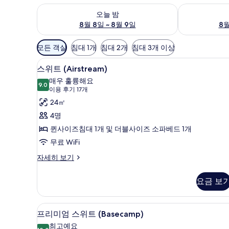
오늘 밤 예약 가능 여부 확인, 8월 8일 ~ 8월 9일
내일 예약 가능 
오늘 밤
8월 8일 ~ 8월 9일
8월
객
모든 객실
침대 1개
침대 2개
침대 3개 이상
실
고급 침구, 오리/거위털 이불, 
스
에
7
스위트 (Airstream)
위
사
매우 훌륭해요
9.0
용
9.0점 만점 중 10점
트
(이
이용 후기 17개
가
용
(Airstream)
24㎡
능
후
사
4명
한
기
진
퀸사이즈침대 1개 및 더블사이즈 소파베드 1개
필
17
모
무료 WiFi
터
개)
두
스
자세히 보기
위
보
트
기
요금 보
(Airstream)
자
세
프리미엄 스위트 (Basecamp) 
프
7
히
프리미엄 스위트 (Basecamp)
리
보
최고예요