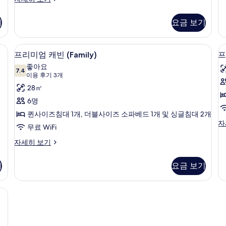
룸
기
(Adventure
자
Tent)
기
요금 보기
세
자
히
세
보
히
템퍼페딕 침대, 객실 내 금고
고급 침구, 오리/거위털 이불, 템퍼페딕 
프
기
8
보
프리미엄 캐빈 (Family)
프
리
기
좋아요
7.4
7.4점 만점 중 10점
미
(이
이용 후기 3개
용
엄
28㎡
후
캐
6명
기
빈
퀸사이즈침대 1개, 더블사이즈 소파베드 1개 및 싱글침대 2개
3
프
자
(Family)
무료 WiFi
개)
리
사
미
프
자세히 보기
엄
리
진
캐
미
모
기
요금 보기
빈
엄
자
두
캐
세
빈
구, 오리/거위털 이불, 템퍼페딕 침대, 객실 내 금고
보
히
(Family)
기
보
자
기
세
히