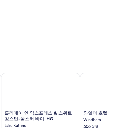
홀리데이 인 익스프레스 & 스위트 킹스턴-울스터 바이 IHG
와일더 호텔 윈덤
홀
와
홀리데이 인 익스프레스 & 스위트
와일더 호텔 윈덤
리
일
킹스턴-울스터 바이 IHG
Windham
데
더
Lake Katrine
수영장
이
호