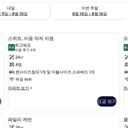
여부 확인, 8월 9일 ~ 8월 10일
이번 주말 예약 가능 여부 확인, 8월 14일 
내일
이번 주말
 9일 ~ 8월 10일
8월 14일 ~ 8월 16일
템퍼페딕 침대, 객실 내 금고
고급 침구, 오리/거위털 이불, 템퍼페딕 
스
6
스위트, 이동 약자 지원
프
위
최고예요
9.4
8.
9.4점 만점 중 10점
트,
(이
이용 후기 3개
용
이
24㎡
후
동
4명
기
약
퀸사이즈침대 1개 및 더블사이즈 소파베드 1개
3
자
무료 WiFi
개)
(
지
스
프
자세히 보기
자
위
리
원
트,
미
기
요금 보기
사
이
엄
동
스
진
약
위
| 고급 침구, 오리/거위털 이불, 템퍼페딕 침대, 객실 내 금고
고급 침구, 오리/거위털 이불, 템퍼페딕 
패
모
13
자
트
패밀리 캐빈
클
밀
지
(A
두
28㎡