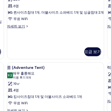
원
자
리
보
자
세
6명
캐
기
세
히
퀸사이즈침대 1개, 더블사이즈 소파베드 1개 및 싱글침대 2개
히
보
빈
보
기
무료 WiFi
침
사
기
패
클
자세히 보기
자
진
밀
래
모
리
식
캐
캐
두
빈
빈
보
자
자
기
요금 보기
세
세
기
히
히
보
보
템퍼페딕 침대, 객실 내 금고
고급 침구, 오리/거위털 이불, 템퍼페딕 
룸
기
기
5
룸 (Adventure Tent)
럭
(Adventure
매우 훌륭해요
9.2
Tent)
9.2점 만점 중 10점
(이
이용 후기 5개
사
용
19㎡
후
진
4명
기
모
킹사이즈침대 1개 및 더블사이즈 소파베드 1개
5
럭
자
두
무료 WiFi
개)
셔
보
리
룸
자세히 보기