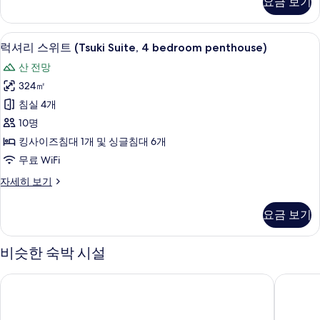
요금 보기
Suite)
3
개,
사
금
럭셔리 스위트 (Tsuki Suite, 4 bedro
럭
진
4
연
럭셔리 스위트 (Tsuki Suite, 4 bedroom penthouse)
셔
(Penthouse,
모
산 전망
Hana
리
두
Suite)
324㎡
스
보
자
침실 4개
세
위
기
히
10명
트
보
킹사이즈침대 1개 및 싱글침대 6개
기
(Tsuki
무료 WiFi
Suite,
럭
자세히 보기
4
셔
bedroom
리
요금 보기
penthouse)
스
사
위
트
비슷한 숙박 시설
진
(Tsuki
모
Suite,
힐튼 니세코 빌리지
무와 니
4
두
bedroom
보
penthouse)