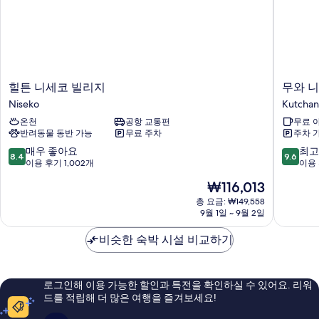
자
기
세
히
보
기
힐
무
힐튼 니세코 빌리지
무와 
튼
와
Niseko
Kutchan
니
니
온천
공항 교통편
무료 
세
세
반려동물 동반 가능
무료 주차
주차 
코
코
빌
Kutchan
10
10
매우 좋아요
최고
8.4
9.6
리
점
점
이용 후기 1,002개
이용 
지
만
만
현
₩116,013
Niseko
점
점
재
중
중
총 요금: ₩149,558
요
9월 1일 ~ 9월 2일
8.4
9.6
금
점,
점,
₩116,013
비슷한 숙박 시설 비교하기
매
최
우
고
좋
예
아
요,
로그인해 이용 가능한 할인과 특전을 확인하실 수 있어요. 리워
요,
이
드를 적립해 더 많은 여행을 즐겨보세요!
이
용
용
후