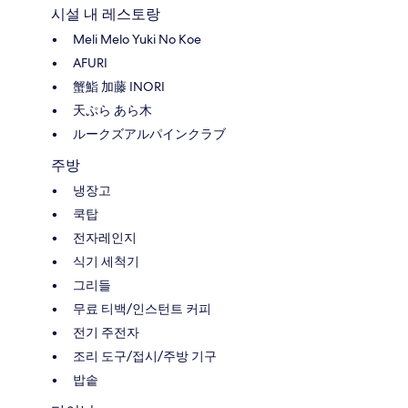
시설 내 레스토랑
Meli Melo Yuki No Koe
AFURI
蟹鮨 加藤 INORI
天ぷら あら木
ルークズアルパインクラブ
주방
냉장고
쿡탑
전자레인지
식기 세척기
그리들
무료 티백/인스턴트 커피
전기 주전자
조리 도구/접시/주방 기구
밥솥