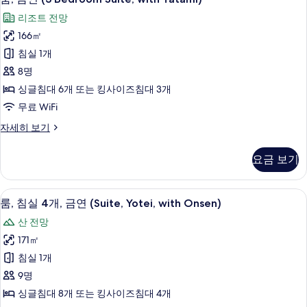
금
(Suite,
보
리조트 전망
Yotei)
연
기
자
166㎡
(3
세
침실 1개
히
Bedroom
보
8명
Suite,
기
싱글침대 6개 또는 킹사이즈침대 3개
with
Tatami)
무료 WiFi
사
룸,
자세히 보기
금
진
연
모
요금 보기
(3
두
Bedroom
Suite,
보
룸, 침실 4개, 금연 (Suite, Yotei, w
룸,
3
with
룸, 침실 4개, 금연 (Suite, Yotei, with Onsen)
기
침
Tatami)
산 전망
자
실
세
171㎡
4
히
침실 1개
보
개,
기
9명
금
싱글침대 8개 또는 킹사이즈침대 4개
연