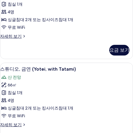
오,
보
침실 1개
기
금
4명
연
싱글침대 2개 또는 킹사이즈침대 1개
(Village,
무료 WiFi
with
스
자세히 보기
Tatami)
튜
사
디
요금 보기
진
오,
금
모
연
스튜디오, 금연 (Yotei, with Tatami
스
두
4
(Village,
스튜디오, 금연 (Yotei, with Tatami)
튜
with
보
산 전망
Tatami)
디
기
자
66㎡
오,
세
침실 1개
히
금
보
4명
연
기
싱글침대 2개 또는 킹사이즈침대 1개
(Yotei,
무료 WiFi
with
스
자세히 보기
Tatami)
튜
사