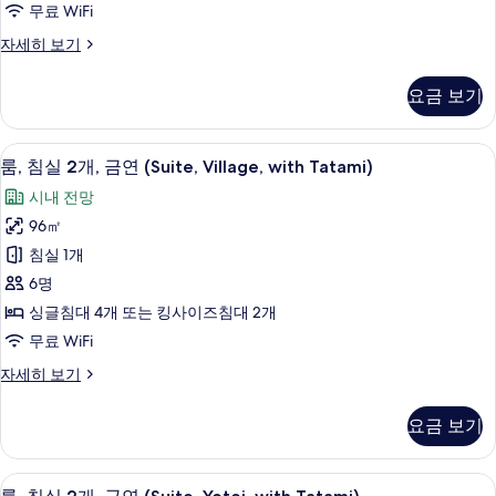
무료 WiFi
기
(Suite,
룸,
자세히 보기
Annupuri,
침
with
실
요금 보기
Tatami)
2
사
개,
금
진
룸, 침실 2개, 금연 (Suite, Village, w
룸,
4
연
룸, 침실 2개, 금연 (Suite, Village, with Tatami)
모
침
(Suite,
시내 전망
Annupuri,
두
실
with
96㎡
보
2
Tatami)
침실 1개
자
개,
기
세
6명
금
히
싱글침대 4개 또는 킹사이즈침대 2개
보
연
무료 WiFi
기
(Suite,
룸,
자세히 보기
Village,
침
with
실
요금 보기
Tatami)
2
사
개,
금
진
룸, 침실 2개, 금연 (Suite, Yotei, wi
룸,
5
연