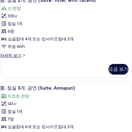
룸, 침실 2개, 금연 (Suite, Yotei, with Tatami)
모
침
(Suite,
산 전망
Village,
두
실
with
105㎡
보
2
Tatami)
침실 1개
자
개,
기
세
6명
금
히
싱글침대 4개 또는 킹사이즈침대 2개
보
연
무료 WiFi
기
(Suite,
룸,
자세히 보기
Yotei,
침
with
실
요금 보기
Tatami)
2
사
개,
금
진
룸, 침실 3개, 금연 (Suite, Annupuri
룸,
5
연
룸, 침실 3개, 금연 (Suite, Annupuri)
모
침
(Suite,
리조트 전망
Yotei,
두
실
with
141㎡
보
3
Tatami)
침실 1개
자
개,
기
세
7명
금
히
싱글침대 6개 또는 킹사이즈침대 3개
보
연