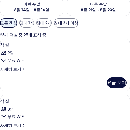
이번 주말 예약 가능 여부 확인, 8월 14일 ~ 8월 16일
다음 주말 예약 가능 여부 확인, 8
이번 주말
다음 주말
8월 14일 ~ 8월 16일
8월 21일 ~ 8월 23일
객
모든 객실
침대 1개
침대 2개
침대 3개 이상
실
에
25개 객실 중 25개 표시 중
사
거실 공간 | 평면 TV, 바닥 난방/온돌
객
1
객실
용
실
가
9명
사
능
무료 WiFi
진
한
객
자세히 보기
모
필
실
터
두
자
요금 보기
세
보
히
기
보
객실 내 금고, 다리미/다리미판, 무료 WiF
객
2
기
객실
실
3명
사
무료 WiFi
진
객
자세히 보기
모