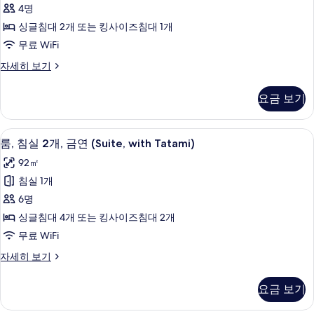
기
히
4명
금
보
싱글침대 2개 또는 킹사이즈침대 1개
기
연
무료 WiFi
(Corner
룸,
자세히 보기
Suite
침
with
실
요금 보기
Tatami)
1
사
개,
금
진
평면 TV, 바닥 난방/온돌
룸,
5
연
룸, 침실 2개, 금연 (Suite, with Tatami)
모
침
(Corner
92㎡
Suite
두
실
with
침실 1개
보
2
Tatami)
6명
자
개,
기
세
싱글침대 4개 또는 킹사이즈침대 2개
금
히
무료 WiFi
보
연
기
룸,
자세히 보기
(Suite,
침
with
실
요금 보기
Tatami)
2
개,
사