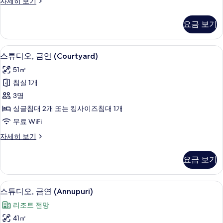
스
자세히 보기
진
튜
모
디
요금 보기
오,
두
금
보
연
스튜디오, 금연 (Courtyard) | 거실 공간
스
3
자
스튜디오, 금연 (Courtyard)
기
튜
세
51㎡
히
디
보
침실 1개
오,
기
3명
금
싱글침대 2개 또는 킹사이즈침대 1개
연
무료 WiFi
(Courtyard)
스
자세히 보기
사
튜
진
디
요금 보기
오,
모
금
두
연
스튜디오, 금연 (Annupuri) | 객실 내 
스
3
(Courtyard)
보
스튜디오, 금연 (Annupuri)
튜
자
기
리조트 전망
세
디
히
41㎡