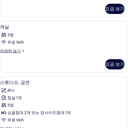
실
두
자
요금 보기
세
보
히
기
보
객실 내 금고, 다리미/다리미판, 무료 WiF
객
2
기
객실
실
3명
사
무료 WiFi
진
객
자세히 보기
모
실
두
자
요금 보기
세
보
히
기
보
스튜디오, 금연 | 거실 공간 | 평면 TV,
스
3
기
스튜디오, 금연
튜
41㎡
디
침실 1개
오,
3명
금
싱글침대 2개 또는 킹사이즈침대 1개
연
무료 WiFi
사