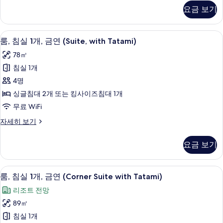
디
요금 보기
진
오,
금
모
연
객실 내 금고, 다리미/다리미판, 무료 WiF
룸,
두
3
(Yotei,
룸, 침실 1개, 금연 (Suite, with Tatami)
침
with
보
78㎡
Tatami)
실
기
자
침실 1개
1
세
4명
히
개,
보
싱글침대 2개 또는 킹사이즈침대 1개
금
기
무료 WiFi
연
룸,
자세히 보기
(Suite,
침
with
실
요금 보기
Tatami)
1
개,
사
금
룸, 침실 1개, 금연 (Corner Suite wit
룸,
진
4
연
룸, 침실 1개, 금연 (Corner Suite with Tatami)
침
(Suite,
모
리조트 전망
with
실
두
Tatami)
89㎡
1
보
자
침실 1개
세
개,