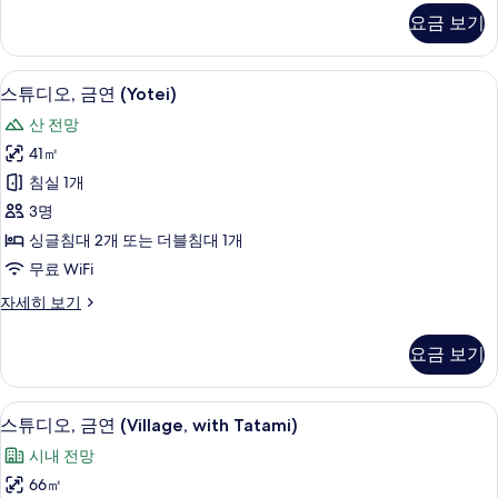
모
디
요금 보기
오,
두
금
보
연
객실 내 금고, 다리미/다리미판, 무료 WiF
스
3
(Village)
기
스튜디오, 금연 (Yotei)
튜
자
산 전망
세
디
히
41㎡
오,
보
침실 1개
기
금
3명
연
싱글침대 2개 또는 더블침대 1개
(Yotei)
무료 WiFi
사
스
자세히 보기
진
튜
모
디
요금 보기
오,
두
금
보
연
객실 내 금고, 다리미/다리미판, 무료 WiF
스
4
(Yotei)
기
스튜디오, 금연 (Village, with Tatami)
튜
자
시내 전망
세
디
히
66㎡