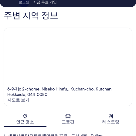
로그인
지금 무료 가입
후
기
기
97
주변 지역 정보
1,002
개
개
6-9-1 jo 2-chome, Niseko Hirafu,, Kuchan-cho, Kutchan,
Hokkaido, 044-0080
지도로 보기
지도
인근 명소
교통편
레스토랑
니세코샤코탄오타루해안국정공원
- 도보 4분
- 0.4km