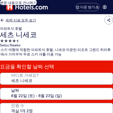
본문 내용으로 건너뛰기
앱 다운 받기
숙박 시설 모두 보기
아파트식 호텔
세츠 니세코
4.5
Setsu Niseko
성
스키 여행에 적합한 아파트식 호텔, 니세코 마운틴 리조트 그랜드 히라후
급
에서 가까우며 무료 스키 셔틀 이용 가능
숙
박
요금을 확인할 날짜 선택
시
설
어디로 가세요?
날짜
인원 수