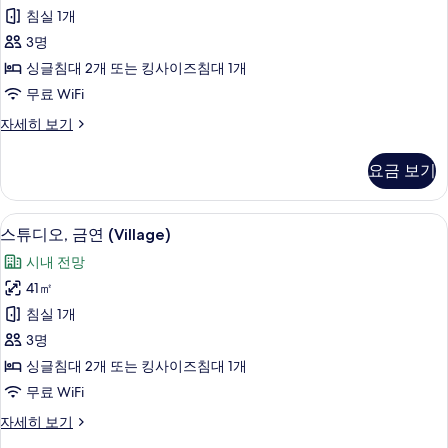
오,
보
침실 1개
기
금
3명
연
싱글침대 2개 또는 킹사이즈침대 1개
(Annupuri)
무료 WiFi
사
스
자세히 보기
진
튜
모
디
요금 보기
오,
두
금
보
연
객실 내 금고, 다리미/다리미판, 무료 WiF
스
3
(Annupuri)
기
스튜디오, 금연 (Village)
튜
자
시내 전망
세
디
히
41㎡
오,
보
침실 1개
기
금
3명
연
싱글침대 2개 또는 킹사이즈침대 1개
(Village)
무료 WiFi
사
스
자세히 보기
진
튜