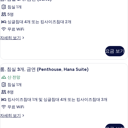
사
침
(Suite,
침실 1개
진
Yotei,
실
with
5명
모
2
Onsen
싱글침대 4개 또는 킹사이즈침대 2개
두
and
개,
Tatami)
무료 WiFi
보
금
자
룸,
자세히 보기
기
세
연
침
히
(Suite)
실
보
요금 보기
2
사
기
개,
진
금
룸, 침실 3개, 금연 (Penthouse, Hana
룸,
모
4
연
룸, 침실 3개, 금연 (Penthouse, Hana Suite)
침
(Suite)
두
산 전망
자
실
보
세
침실 1개
3
히
기
8명
보
개,
기
킹사이즈침대 1개 및 싱글침대 4개 또는 킹사이즈침대 3개
금
무료 WiFi
연
룸,
자세히 보기
(Penthouse,
침
Hana
실