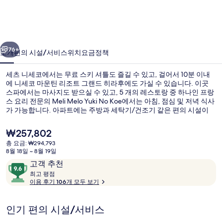
코
의
사
이전
다음
진
76+
소개
편의 시설/서비스
위치
요금
정책
갤
세츠 니세코에서는 무료 스키 셔틀도 즐길 수 있고, 걸어서 10분 이내
러
에 니세코 마운틴 리조트 그랜드 히라후에도 가실 수 있습니다. 이곳
스파에서는 마사지도 받으실 수 있고, 5 개의 레스토랑 중 하나인 프랑
리
스 요리 전문의 Meli Melo Yuki No Koe에서는 아침, 점심 및 저녁 식사
가 가능합니다. 아파트에는 주방과 세탁기/건조기 같은 편의 시설이
갖춰져 있을 뿐 아니라 평면 TV 및 슬리퍼도 제공됩니다. 스키 패스, 스
키 보관 시설 및 스키 장비 대여소도 제공됩니다. 많은 분들이 이곳의
현
₩257,802
친절한 고객 서비스에 대단히 만족하셨어요.
재
총 요금: ₩294,793
가
8월 18일 ~ 8월 19일
룸, 침실 3개, 금연 (Suite, Yotei) | 
격
이
10
고객 추천
은
용
최
점
최고 평점
₩257,802
고
이용 후기 106개 모두 보기
후
만
기
점
평
중
인기 편의 시설/서비스
점
9.6