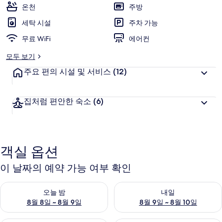
점,
온천
주방
고
세탁 시설
주차 가능
객
추
무료 WiFi
에어컨
천
모두 보기
주요 편의 시설 및 서비스
(12)
집처럼 편안한 숙소
(6)
객실 옵션
이 날짜의 예약 가능 여부 확인
오늘 밤 예약 가능 여부 확인, 8월 8일 ~ 8월 9일
내일 예약 가능 여부 확인, 8월 9
오늘 밤
내일
8월 8일 ~ 8월 9일
8월 9일 ~ 8월 10일