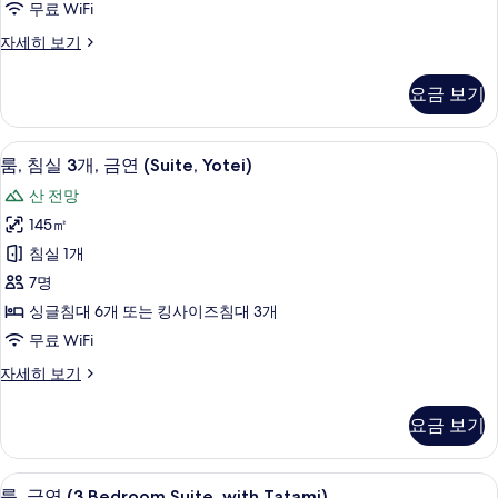
무료 WiFi
기
(Suite,
룸,
자세히 보기
Annupuri)
침
사
실
요금 보기
진
3
개,
모
금
룸, 침실 3개, 금연 (Suite, Yotei) |
룸,
두
5
연
룸, 침실 3개, 금연 (Suite, Yotei)
침
(Suite,
보
산 전망
Annupuri)
실
기
자
145㎡
3
세
침실 1개
히
개,
보
7명
금
기
싱글침대 6개 또는 킹사이즈침대 3개
연
무료 WiFi
(Suite,
룸,
자세히 보기
Yotei)
침
사
실
요금 보기
진
3
개,
모
금
룸, 금연 (3 Bedroom Suite, with Ta
룸,
두
5
연
룸, 금연 (3 Bedroom Suite, with Tatami)