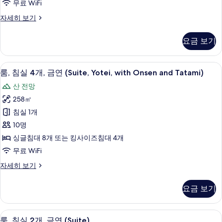
무료 WiFi
(Suite,
룸,
자세히 보기
Yotei,
침
with
실
요금 보기
Onsen)
4
사
개,
금
진
룸, 침실 4개, 금연 (Suite, Yotei, wi
룸,
3
연
룸, 침실 4개, 금연 (Suite, Yotei, with Onsen and Tatami)
모
침
(Suite,
산 전망
Yotei,
두
실
with
258㎡
보
4
Onsen)
침실 1개
자
개,
기
세
10명
금
히
싱글침대 8개 또는 킹사이즈침대 4개
보
연
무료 WiFi
기
(Suite,
룸,
자세히 보기
Yotei,
침
with
실
요금 보기
Onsen
4
and
개,
금
Tatami)
룸, 침실 2개, 금연 (Suite) | 객실 내 
룸,
4
연
룸, 침실 2개, 금연 (Suite)