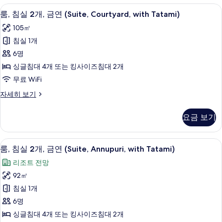
금
객실 내 식사 공간
룸,
진
5
연
룸, 침실 2개, 금연 (Suite, Courtyard, with Tatami)
침
(Suite,
모
105㎡
with
실
두
Tatami)
침실 1개
2
보
자
6명
세
개,
기
히
싱글침대 4개 또는 킹사이즈침대 2개
금
보
무료 WiFi
기
연
룸,
자세히 보기
(Suite,
침
Courtyard,
실
요금 보기
with
2
개,
Tatami)
금
사
룸, 침실 2개, 금연 (Suite, Annupuri, 
룸,
5
연
룸, 침실 2개, 금연 (Suite, Annupuri, with Tatami)
진
침
(Suite,
리조트 전망
Courtyard,
모
실
with
92㎡
두
2
Tatami)
침실 1개
자
개,
보
세
6명
금
기
히
싱글침대 4개 또는 킹사이즈침대 2개
보
연