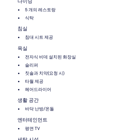
다이닝
5 개의 레스토랑
식탁
침실
침대 시트 제공
욕실
전자식 비데 설치된 화장실
슬리퍼
칫솔과 치약(요청 시)
타월 제공
헤어드라이어
생활 공간
바닥 난방/온돌
엔터테인먼트
평면 TV
세탁 시설