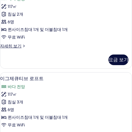
룸
스
자
기
117㎡
위
세
침실 2개
히
트
보
6명
사
기
퀸사이즈침대 1개 및 더블침대 1개
진
무료 WiFi
모
로
자세히 보기
두
열
보
스
요금 보기
위
기
트
자
이그제큐티브 로프트 | 고급 침구, 무료 W
이
35
세
이그제큐티브 로프트
그
히
바다 전망
보
제
기
117㎡
큐
침실 3개
티
6명
브
퀸사이즈침대 1개 및 더블침대 1개
로
무료 WiFi
프