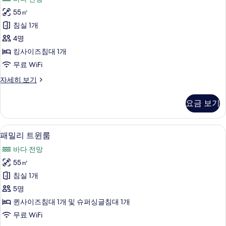
스
능
55㎡
더
한
침실 1개
블
필
4명
터
룸
킹사이즈침대 1개
사
무료 WiFi
진
디
자세히 보기
모
럭
두
스
요금 보기
더
보
블
기
룸
객실에서 보이는 전망
패
17
자
패밀리 트윈룸
밀
세
바다 전망
히
리
보
55㎡
트
기
침실 1개
윈
5명
룸
퀸사이즈침대 1개 및 슈퍼싱글침대 1개
사
무료 WiFi
진