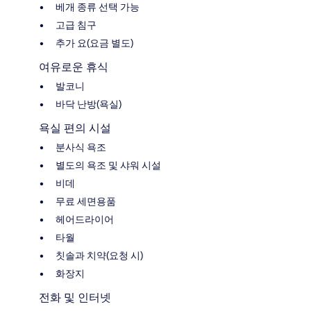
베개 종류 선택 가능
고급 침구
추가 요(요금 별도)
여유로운 휴식
발코니
바닥 난방(욕실)
욕실 편의 시설
분사식 욕조
별도의 욕조 및 샤워 시설
비데
무료 세면용품
헤어드라이어
타월
칫솔과 치약(요청 시)
화장지
전화 및 인터넷