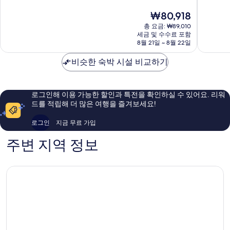
옥
운
점
점
현
₩80,918
포
면
중
중
재
옥
총 요금: ₩89,010
9.4
8.0
요
세금 및 수수료 포함
포
점,
점,
금
8월 21일 ~ 8월 22일
동
최
매
₩80,918
고
우
비슷한 숙박 시설 비교하기
예
좋
요,
아
이
요,
용
이
로그인해 이용 가능한 할인과 특전을 확인하실 수 있어요. 리워
후
용
드를 적립해 더 많은 여행을 즐겨보세요!
기
후
92
기
로그인
지금 무료 가입
개
629
개
주변 지역 정보