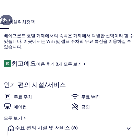
텔
이전
다음
거
98+
소개
객실
위치
정책
제
베이프론트 호텔 거제에서의 숙박은 거제에서 탁월한 선택이라 할 수
의
있습니다. 이곳에서는 WiFi 및 셀프 주차의 무료 특전을 이용하실 수
있습니다.
사
진
이
최고예요
10
이용 후기 3개 모두 보기
10점 만점 중 10점.
갤
용
후
러
기
인기 편의 시설/서비스
이그제큐티브 더블룸 | 고급 침구, 무료 W
리
무료 주차
무료 WiFi
에어컨
금연
모두 보기
주요 편의 시설 및 서비스
(6)