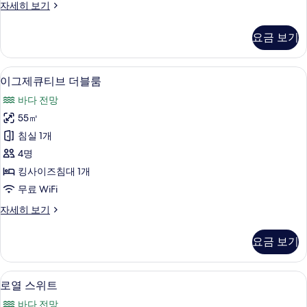
패
자세히 보기
모
밀
두
리
요금 보기
트
보
윈
기
룸
이그제큐티브 더블룸 | 고급 침구, 무료 W
이
24
자
이그제큐티브 더블룸
그
세
바다 전망
히
제
보
55㎡
큐
기
침실 1개
티
4명
브
킹사이즈침대 1개
더
무료 WiFi
블
이
자세히 보기
룸
그
사
제
요금 보기
큐
진
티
모
브
고급 침구, 무료 WiFi, 침대 시트
로
5
더
로열 스위트
두
열
블
보
바다 전망