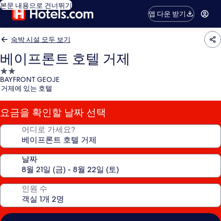
본문 내용으로 건너뛰기
앱 다운 받기
숙박 시설 모두 보기
베이프론트 호텔 거제
2.0
BAYFRONT GEOJE
성
거제에 있는 호텔
급
숙
요금을 확인할 날짜 선택
박
시
어디로 가세요?
설
날짜
인원 수