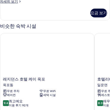
이
자세히 보기
트
그
사
제
요금 보기
큐
진
티
모
브
비슷한 숙박 시설
로
두
프
레지던스 호텔 케이 옥포
호텔리베
보
트
자
기
세
히
보
기
레
호
레지던스 호텔 케이 옥포
호텔리
지
텔
옥포동
일운면
던
리
무료 주차
무료 WiFi
무료 
스
베
에어컨
세탁 시설
레스토
호
라
텔
거
10
10
최고예요
매우
9.4
8.0
케
제
점
점
이용 후기 92개
이용 
이
일
만
만