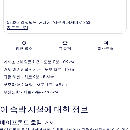
53326, 경상남도, 거제시, 일운면 거제대로 2631
지도로 보기
지도
인근 명소
교통편
레스토랑
거제조선해양문화관
- 도보 11분
- 0.9km
거제 어촌민속전시관
- 도보 13분
- 1.2km
와현 해변
- 차로 9분
- 5.6km
구조라 해수욕장
- 차로 11분
- 6.9km
부산신항
- 차로 49분
- 48.3km
이 숙박 시설에 대한 정보
베이프론트 호텔 거제
베이프론트 호텔 거제에서의 숙박은 거제에서 탁월한 선택이라 할 수 있습