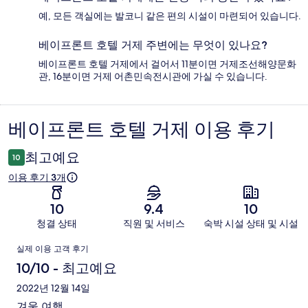
예, 모든 객실에는 발코니 같은 편의 시설이 마련되어 있습니다.
베이프론트 호텔 거제 주변에는 무엇이 있나요?
베이프론트 호텔 거제에서 걸어서 11분이면 거제조선해양문화
관, 16분이면 거제 어촌민속전시관에 가실 수 있습니다.
베이프론트 호텔 거제 이용 후기
이
용
최고예요
10
후
이용 후기 3개
기
10
9.4
10
청결 상태
직원 및 서비스
숙박 시설 상태 및 시설
이
실제 이용 고객 후기
용
10/10 - 최고예요
후
2022년 12월 14일
겨울 여행