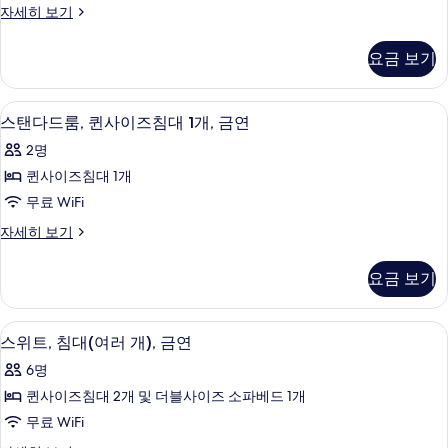
금
개,
스
자세히 보기
금
금
탠
연
연
연,
다
사
요금 보기
자
드
강
세
진
룸,
히
전
금
모
스탠다드룸, 퀸사이즈침대 1개, 금연 | 고
스
보
9
연,
스탠다드룸, 퀸사이즈침대 1개, 금연
망
기
두
탠
강
사
2명
전
보
다
망
진
퀸사이즈침대 1개
기
드
자
모
무료 WiFi
세
룸,
히
두
스
자세히 보기
퀸
보
탠
보
기
사
다
요금 보기
기
드
이
룸,
즈
퀸
고급 침구, 필로우탑 침대, 미니바, 책상
스
4
사
스위트, 침대(여러 개), 금연
침
위
이
대
6명
즈
트,
침
1
퀸사이즈침대 2개 및 더블사이즈 소파베드 1개
침
대
개,
무료 WiFi
1
대
금
개,