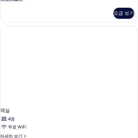
침
금
킹
연
연
대
사
사
요금 보기
자
이
1
세
진
즈
개,
히
침
모
보
대
금
기
두
1
연
개,
보
사
금
기
연
진
자
모
세
히
두
보
보
기
기
객실
4명
무료 WiFi
객
자세히 보기