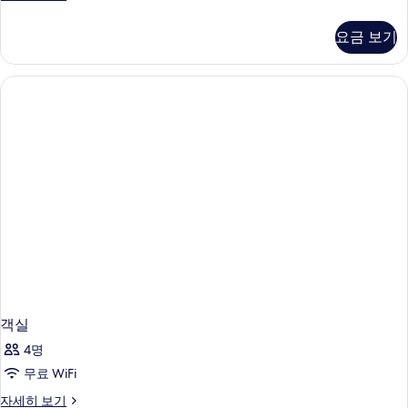
실
자
요금 보기
세
히
보
기
객실
4명
무료 WiFi
객
자세히 보기