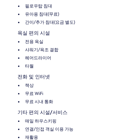
필로우탑 침대
유아용 침대(무료)
간이/추가 침대(요금 별도)
욕실 편의 시설
전용 욕실
샤워기/욕조 결합
헤어드라이어
타월
전화 및 인터넷
책상
무료 WiFi
무료 시내 통화
기타 편의 시설/서비스
매일 하우스키핑
연결/인접 객실 이용 가능
재활용