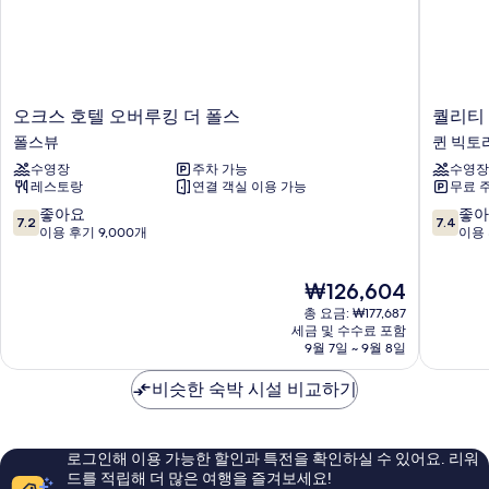
오
퀄
오크스 호텔 오버루킹 더 폴스
퀄리티
크
리
폴스뷰
퀸 빅토
스
티
수영장
주차 가능
수영장
호
호
레스토랑
연결 객실 이용 가능
무료 
텔
텔
오
폴
10
10
좋아요
좋아
7.2
7.4
버
스
점
점
이용 후기 9,000개
이용 
루
뷰
만
만
킹
캐
점
점
현
₩126,604
더
스
중
중
재
폴
캐
7.2
7.4
총 요금: ₩177,687
요
스
이
점,
점,
세금 및 수수료 포함
금
폴
9월 7일 ~ 9월 8일
드
좋
좋
₩126,604
스
퀸
아
아
뷰
비슷한 숙박 시설 비교하기
빅
요,
요,
토
이
이
리
용
용
아
후
후
로그인해 이용 가능한 할인과 특전을 확인하실 수 있어요. 리워
기
기
드를 적립해 더 많은 여행을 즐겨보세요!
9,000
2,804