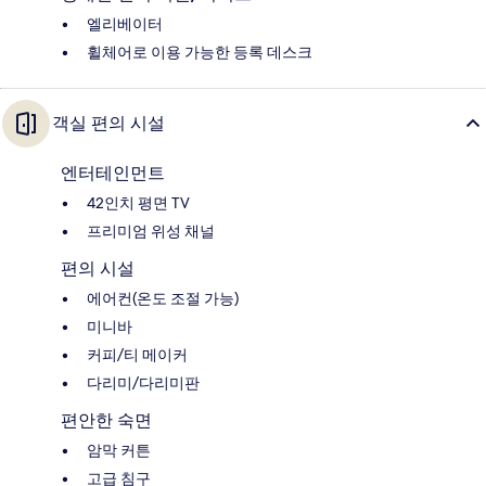
엘리베이터
휠체어로 이용 가능한 등록 데스크
객실 편의 시설
엔터테인먼트
42인치 평면 TV
프리미엄 위성 채널
편의 시설
에어컨(온도 조절 가능)
미니바
커피/티 메이커
다리미/다리미판
편안한 숙면
암막 커튼
고급 침구