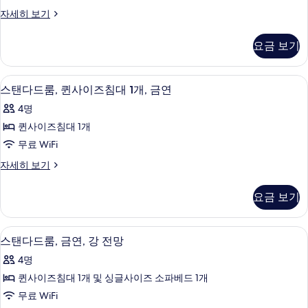
침
망
사
더
자세히 보기
자
대
블
진
세
2
룸,
히
모
요금 보기
더
개,
보
두
블
기
금
침
보
고급 침구, 필로우탑 침대, 미니바, 책상
스
10
대
연
스탠다드룸, 퀸사이즈침대 1개, 금연
기
탠
2
사
4명
개,
다
진
금
퀸사이즈침대 1개
드
연
모
무료 WiFi
자
룸,
두
세
스
자세히 보기
퀸
히
탠
보
보
사
다
기
요금 보기
기
드
이
룸,
즈
퀸
고급 침구, 필로우탑 침대, 미니바, 책상
스
6
사
스탠다드룸, 금연, 강 전망
침
탠
이
대
4명
즈
다
침
1
퀸사이즈침대 1개 및 싱글사이즈 소파베드 1개
드
대
개,
무료 WiFi
1
룸,