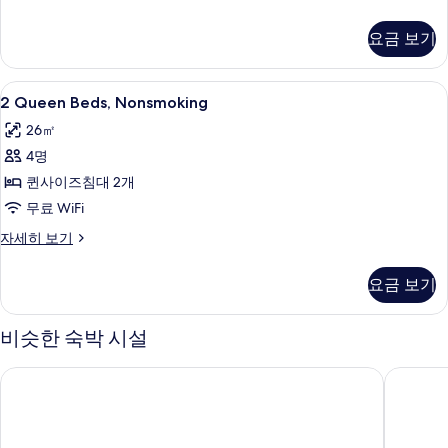
실
자
요금 보기
세
히
보
2
고급 침구, 필로우탑 침대, 미니바, 책상
6
기
2 Queen Beds, Nonsmoking
Queen
26㎡
Beds,
4명
Nonsmoking
사
퀸사이즈침대 2개
진
무료 WiFi
모
2
자세히 보기
Queen
두
Beds,
요금 보기
보
Nonsmoking
자
기
세
비슷한 숙박 시설
히
보
오크스 호텔 오버루킹 더 폴스
퀄리티 
기