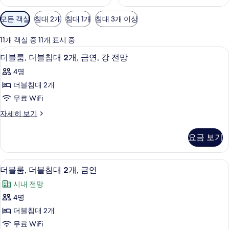
객
모든 객실
침대 2개
침대 1개
침대 3개 이상
실
에
11개 객실 중 11개 표시 중
사
고급 침구, 필로우탑 침대, 미니바, 책상
더
9
더블룸, 더블침대 2개, 금연, 강 전망
용
블
가
4명
룸,
능
더블침대 2개
더
한
무료 WiFi
블
필
더
자세히 보기
터
침
블
대
룸,
요금 보기
더
2
블
개,
침
고급 침구, 필로우탑 침대, 미니바, 책상
더
9
대
금
더블룸, 더블침대 2개, 금연
블
2
연,
시내 전망
개,
룸,
강
금
4명
더
연,
전
더블침대 2개
강
블
망
전
무료 WiFi