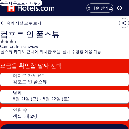
본문 내용으로 건너뛰기
앱 다운 받기
숙박 시설 모두 보기
컴포트 인 폴스뷰
3.5
Comfort Inn Fallsview
성
폴스뷰 카지노 근처에 위치한 호텔, 실내 수영장 이용 가능
급
숙
요금을 확인할 날짜 선택
박
시
어디로 가세요?
설
날짜
인원 수