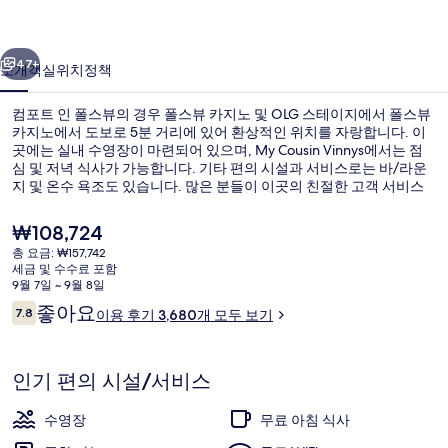
뷰
이전
다음
의
47+
소개
객실
위치
정책
사
컴포트 인 폴스뷰의 경우 폴스뷰 카지노 및 OLG 스테이지에서 폴스뷰
진
카지노에서 도보로 5분 거리에 있어 환상적인 위치를 자랑합니다. 이
곳에는 실내 수영장이 마련되어 있으며, My Cousin Vinnys에서는 점
갤
심 및 저녁 식사가 가능합니다. 기타 편의 시설과 서비스로는 바/라운
러
지 및 온수 욕조도 있습니다. 많은 분들이 이곳의 친절한 고객 서비스
및 위치에 대단히 만족하셨어요.
리
현
₩108,724
재
총 요금: ₩157,742
가
세금 및 수수료 포함
로비
격
9월 7일 ~ 9월 8일
은
이
좋아요
7.8
이용 후기 3,680개 모두 보기
₩108,724
10점 만점 중 7.8점.
용
후
기
인기 편의 시설/서비스
수영장
무료 아침 식사