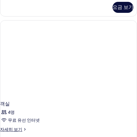
자
요금 보기
세
히
보
기
객실
4명
무료 유선 인터넷
객
자세히 보기
실