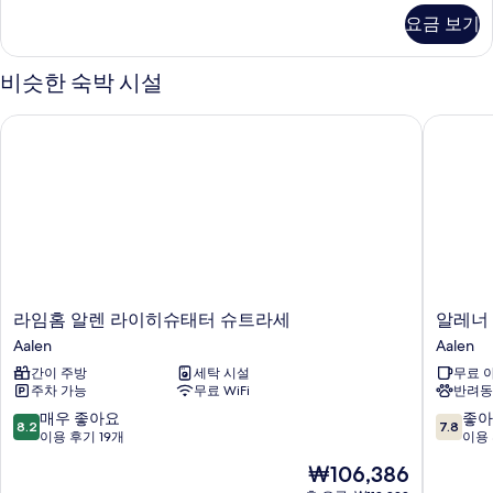
자
요금 보기
세
히
보
비슷한 숙박 시설
기
라임홈 알렌 라이히슈태터 슈트라세
알레너 
라
알
라임홈 알렌 라이히슈태터 슈트라세
알레너
임
레
Aalen
Aalen
홈
너
간이 주방
세탁 시설
무료 
알
로
주차 가능
무료 WiFi
반려동
렌
머
라
호
10
10
매우 좋아요
좋아
8.2
7.8
이
텔
점
점
이용 후기 19개
이용 
히
Aalen
만
만
현
₩106,386
슈
점
점
재