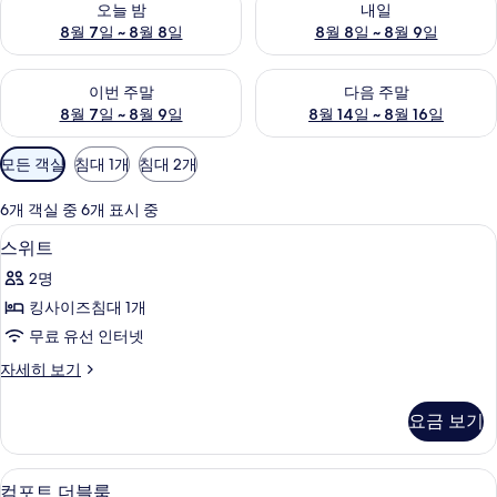
오늘 밤
내일
8월 7일 ~ 8월 8일
8월 8일 ~ 8월 9일
이번 주말 예약 가능 여부 확인, 8월 7일 ~ 8월 9일
다음 주말 예약 가능 여부 확인, 8월
이번 주말
다음 주말
8월 7일 ~ 8월 9일
8월 14일 ~ 8월 16일
객
모든 객실
침대 1개
침대 2개
실
에
6개 객실 중 6개 표시 중
사
스위트 | 저자극성 침구, 책상, 노트북 작
스
2
스위트
용
위
가
2명
트
능
킹사이즈침대 1개
사
한
무료 유선 인터넷
진
필
스
자세히 보기
터
모
위
두
트
요금 보기
자
보
세
기
히
저자극성 침구, 책상, 노트북 작업 공간,
컴
4
보
컴포트 더블룸