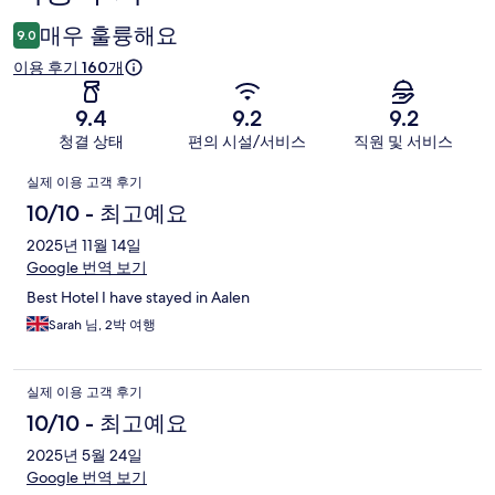
용
매우 훌륭해요
9.0
후
이용 후기 160개
기
9.4
9.2
9.2
청결 상태
편의 시설/서비스
직원 및 서비스
이
실제 이용 고객 후기
용
10/10 - 최고예요
후
2025년 11월 14일
Google 번역 보기
기
Best Hotel I have stayed in Aalen
Sarah 님, 2박 여행
실제 이용 고객 후기
10/10 - 최고예요
2025년 5월 24일
Google 번역 보기