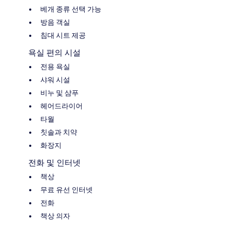
베개 종류 선택 가능
방음 객실
침대 시트 제공
욕실 편의 시설
전용 욕실
샤워 시설
비누 및 샴푸
헤어드라이어
타월
칫솔과 치약
화장지
전화 및 인터넷
책상
무료 유선 인터넷
전화
책상 의자