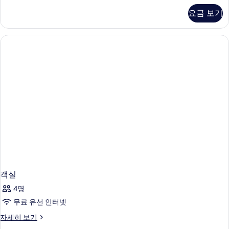
자
요금 보기
세
히
보
기
객실
4명
무료 유선 인터넷
객
자세히 보기
실