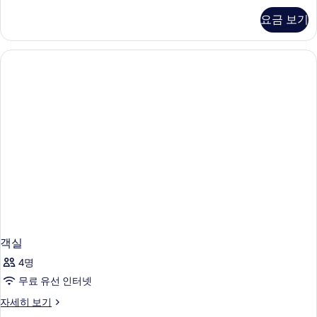
보
식
요금 보기
룸
기
자
세
히
보
기
객실
4명
무료 유선 인터넷
객
자세히 보기
실