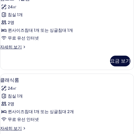
포
기
24㎡
트
침실 1개
더
2명
블
퀸사이즈침대 1개 또는 싱글침대 1개
룸
무료 유선 인터넷
사
컴
자세히 보기
진
포
모
트
요금 보기
더
두
블
보
룸
클래식룸 | 저자극성 침구, 책상, 노트북
클
1
자
클래식룸
기
래
세
24㎡
히
식
보
침실 1개
룸
기
2명
사
퀸사이즈침대 1개 또는 싱글침대 2개
진
무료 유선 인터넷
모
클
자세히 보기
두
래