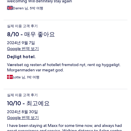
welcoming Will definitely stay again
Darren 님, 5박 여행
실제 이용 고객 후기
8/10 - 매우 좋아요
2024년 9월 7일
Google 번역 보기
Dejligt hotel.
Værelset og resten af hotellet fremstod nyt, rent og hyggeligt.
Morgenmaden var meget god.
Lotte 님, 1박 여행
실제 이용 고객 후기
10/10 - 최고예요
2024년 8월 30일
Google 번역 보기
I have been staying at Maxx for some time now, and always had
great experience and service. Walking distance to Aalen centre,