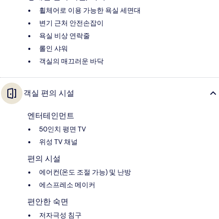
휠체어로 이용 가능한 욕실 세면대
변기 근처 안전손잡이
욕실 비상 연락줄
롤인 샤워
객실의 매끄러운 바닥
객실 편의 시설
엔터테인먼트
50인치 평면 TV
위성 TV 채널
편의 시설
에어컨(온도 조절 가능) 및 난방
에스프레소 메이커
편안한 숙면
저자극성 침구