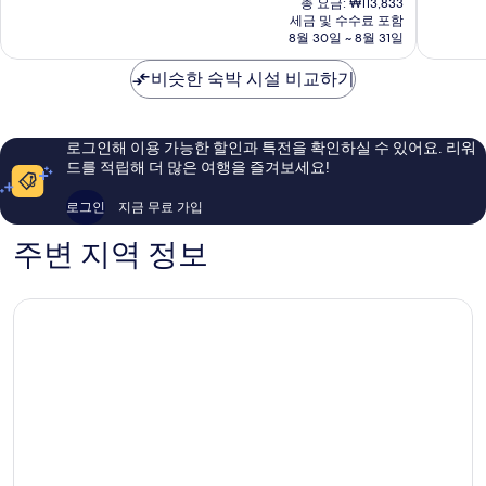
태
중
중
총 요금: ₩113,833
요
터
세금 및 수수료 포함
8.2
7.8
금
8월 30일 ~ 8월 31일
슈
점,
점,
₩106,386
트
매
좋
비슷한 숙박 시설 비교하기
라
우
아
세
좋
요,
Aalen
아
이
요,
용
로그인해 이용 가능한 할인과 특전을 확인하실 수 있어요. 리워
이
후
드를 적립해 더 많은 여행을 즐겨보세요!
용
기
후
192
로그인
지금 무료 가입
기
개
19
주변 지역 정보
개