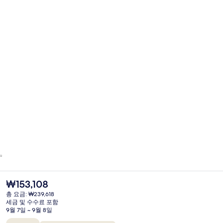
현
₩153,108
재
총 요금: ₩239,618
가
세금 및 수수료 포함
격
9월 7일 ~ 9월 8일
은