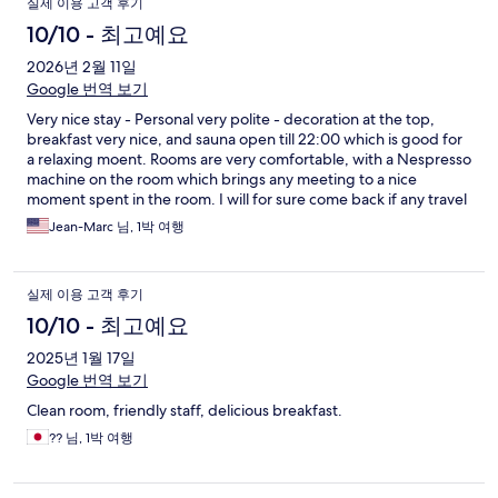
실제 이용 고객 후기
10/10 - 최고예요
2026년 2월 11일
Google 번역 보기
Very nice stay - Personal very polite - decoration at the top,
breakfast very nice, and sauna open till 22:00 which is good for
a relaxing moent. Rooms are very comfortable, with a Nespresso
machine on the room which brings any meeting to a nice
moment spent in the room. I will for sure come back if any travel
brings me to Aalen again
Jean-Marc 님, 1박 여행
실제 이용 고객 후기
10/10 - 최고예요
2025년 1월 17일
Google 번역 보기
Clean room, friendly staff, delicious breakfast.
?? 님, 1박 여행