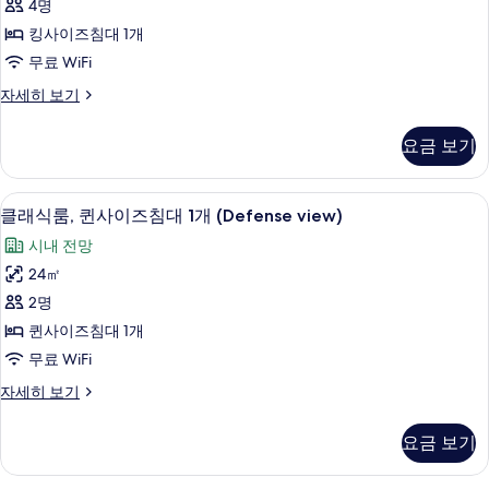
가
개,
4명
어
연
능
킹사이즈침대 1개
결
스
객
가
무료 WiFi
위
능
실
슈
자세히 보기
객
트,
피
사
실
킹
리
자
진
요금 보기
어
세
사
모
스
히
이
위
보
두
객실에서 보이는 전망
클
6
트,
클래식룸, 퀸사이즈침대 1개 (Defense view)
즈
기
보
래
킹
침
시내 전망
사
기
식
이
대
24㎡
룸,
즈
1
2명
침
퀸
개
대
퀸사이즈침대 1개
사
1
사
무료 WiFi
개
이
진
자
클
자세히 보기
즈
세
래
모
히
침
식
두
요금 보기
보
룸,
대
기
보
퀸
1
사