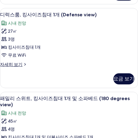
룸,
대
퀸
디럭스룸, 킹사이즈침대 1개 (Defense vi
디
8
사
디럭스룸, 킹사이즈침대 1개 (Defense view)
1
럭
이
개
시내 전망
즈
스
(Defense
침
27㎡
룸,
대
view)
3명
1
킹
사
개
킹사이즈침대 1개
사
진
(Defense
무료 WiFi
view)
이
모
자
디
자세히 보기
즈
두
세
럭
히
침
스
보
요금 보기
보
룸,
대
기
기
킹
1
사
어린이 테마룸
패
12
이
개
패밀리 스위트, 킹사이즈침대 1개 및 소파베드 (180 degrees
밀
즈
view)
(Defense
침
리
view)
시내 전망
대
스
1
사
45㎡
개
위
진
4명
(Defense
트,
모
view)
킹사이즈침대 1개 및 더블사이즈 소파베드 1개