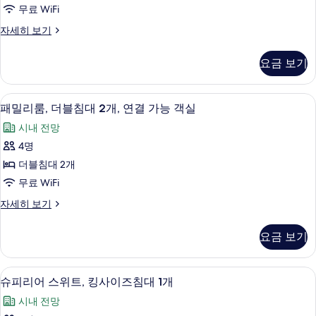
셜
degrees
1
무료 WiFi
스
view)
개
프
자세히 보기
(180
위
사
레
degrees
트,
지
진
view)
요금 보기
덴
자
침
모
셜
세
대
두
스
히
고급 침구, 객실 내 금고, 책상, 암막 커튼
패
4
위
패밀리룸, 더블침대 2개, 연결 가능 객실
(여
보
보
밀
트,
기
러
시내 전망
기
침
리
대
개)
4명
룸,
(여
사
더블침대 2개
러
더
개)
진
무료 WiFi
블
자
모
패
자세히 보기
세
침
밀
두
히
대
리
보
요금 보기
보
룸,
기
2
더
기
개,
블
슈피리어 스위트, 킹사이즈침대 1개 | 고급
슈
7
침
연
슈피리어 스위트, 킹사이즈침대 1개
피
대
결
시내 전망
2
리