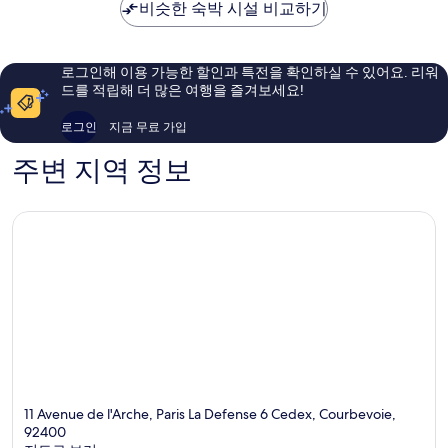
비슷한 숙박 시설 비교하기
드
우
우
좋
훌
아
륭
요,
해
로그인해 이용 가능한 할인과 특전을 확인하실 수 있어요. 리워
이
요,
드를 적립해 더 많은 여행을 즐겨보세요!
용
이
후
용
로그인
지금 무료 가입
기
후
805
기
주변 지역 정보
개
1,008
개
11 Avenue de l'Arche, Paris La Defense 6 Cedex, Courbevoie,
92400