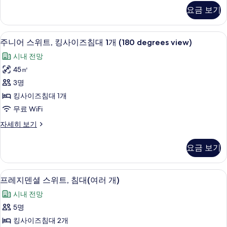
기
2
식
요금 보기
룸,
개
싱
(Defense
글
고급 침구, 객실 내 금고, 책상, 암막 커튼
주
view)
7
침
주니어 스위트, 킹사이즈침대 1개 (180 degrees view)
니
대
사
시내 전망
2
어
진
개
45㎡
스
(Defense
모
3명
view)
위
두
자
킹사이즈침대 1개
트,
보
세
무료 WiFi
히
킹
기
보
주
자세히 보기
사
기
니
이
어
요금 보기
스
즈
위
침
트,
프레지덴셜 스위트, 침대(여러 개) | 고급
프
8
킹
프레지덴셜 스위트, 침대(여러 개)
대
레
사
1
시내 전망
이
지
개
즈
5명
덴
침
(180
킹사이즈침대 2개
대