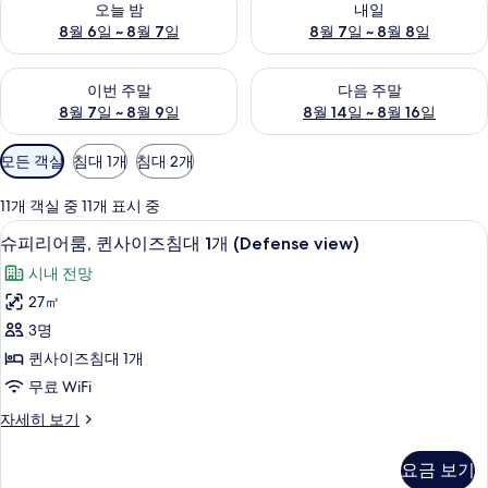
오늘 밤
내일
8월 6일 ~ 8월 7일
8월 7일 ~ 8월 8일
이번 주말 예약 가능 여부 확인, 8월 7일 ~ 8월 9일
다음 주말 예약 가능 여부 확인, 8월
이번 주말
다음 주말
8월 7일 ~ 8월 9일
8월 14일 ~ 8월 16일
객
모든 객실
침대 1개
침대 2개
실
에
11개 객실 중 11개 표시 중
사
슈피리어룸, 퀸사이즈침대 1개 (Defense 
슈
7
슈피리어룸, 퀸사이즈침대 1개 (Defense view)
용
피
가
시내 전망
리
능
27㎡
어
한
3명
룸,
필
퀸사이즈침대 1개
터
퀸
무료 WiFi
사
슈
자세히 보기
이
피
즈
리
요금 보기
어
침