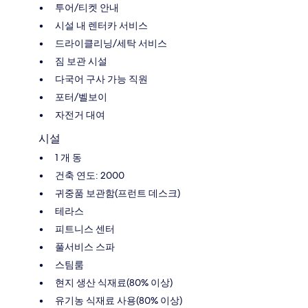
투어/티켓 안내
시설 내 렌터카 서비스
드라이클리닝/세탁 서비스
짐 보관 시설
다국어 구사 가능 직원
포터/벨보이
자전거 대여
시설
1 개 동
건축 연도: 2000
귀중품 보관함(프런트 데스크)
테라스
피트니스 센터
풀서비스 스파
스팀룸
현지 생산 식재료(80% 이상)
유기농 식재료 사용(80% 이상)