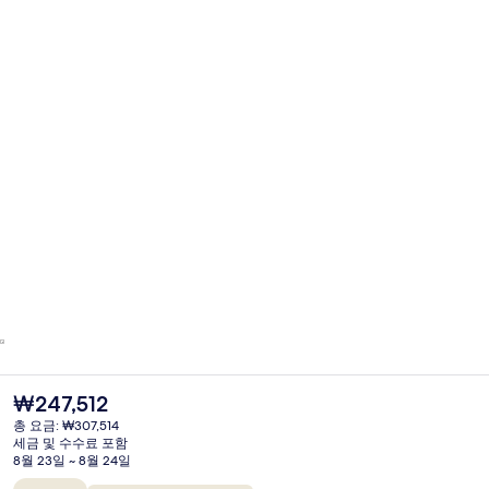
현
₩247,512
재
총 요금: ₩307,514
가
세금 및 수수료 포함
격
8월 23일 ~ 8월 24일
은