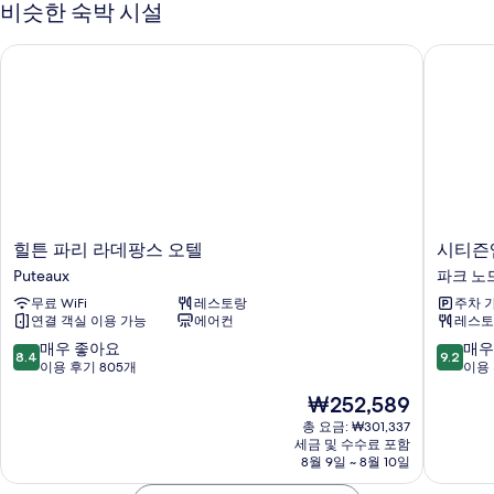
비슷한 숙박 시설
기
이
개
즈
(Defense
힐튼 파리 라데팡스 오텔
시티즌엠
침
view)
대
1
사
개
진
(Defense
모
view)
자
두
세
보
히
보
기
힐
시
힐튼 파리 라데팡스 오텔
시티즌
기
튼
티
Puteaux
파크 노
파
즌
무료 WiFi
레스토랑
주차 
리
엠
연결 객실 이용 가능
에어컨
레스토
라
파
데
리
10
10
매우 좋아요
매우
8.4
9.2
팡
라
점
점
이용 후기 805개
이용 
스
데
만
만
현
₩252,589
오
팡
점
점
재
텔
스
중
중
총 요금: ₩301,337
요
Puteaux
세금 및 수수료 포함
파
8.4
9.2
금
8월 9일 ~ 8월 10일
크
점,
점,
₩252,589
노
매
매