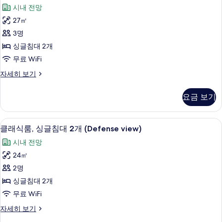
피
대
사
시내 전망
세
2
모
리
진
히
개
27㎡
두
어
보
(Defense
모
3명
기
view)
보
룸,
두
자
싱글침대 2개
기
싱
보
세
무료 WiFi
히
글
기
보
슈
자세히 보기
침
기
피
대
리
요금 보기
어
2
룸,
개
싱
고급 침구, 객실 내 금고, 책상, 암막 커튼
클
5
글
(Defense
클래식룸, 싱글침대 2개 (Defense view)
래
침
view)
시내 전망
대
식
사
2
24㎡
룸,
개
진
2명
(Defense
싱
모
view)
싱글침대 2개
글
두
자
무료 WiFi
세
침
보
히
클
자세히 보기
대
기
보
래