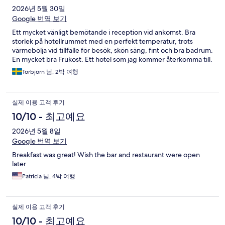
2026년 5월 30일
Google 번역 보기
Ett mycket vänligt bemötande i reception vid ankomst. Bra
storlek på hotellrummet med en perfekt temperatur, trots
värmebölja vid tillfälle för besök, skön säng, fint och bra badrum.
En mycket bra Frukost. Ett hotel som jag kommer återkomma till.
Torbjörn 님, 2박 여행
실제 이용 고객 후기
10/10 - 최고예요
2026년 5월 8일
Google 번역 보기
Breakfast was great! Wish the bar and restaurant were open
later
Patricia 님, 4박 여행
실제 이용 고객 후기
10/10 - 최고예요