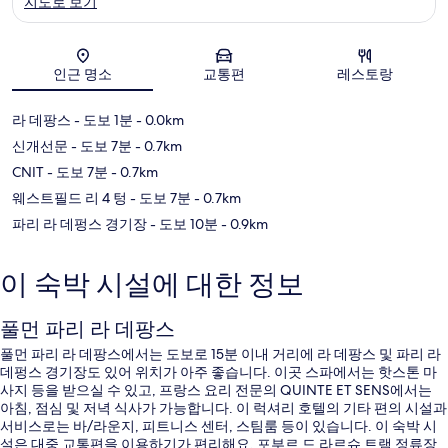
지도로 보기
지도
인근 명소
교통편
레스토랑
라 데팡스
- 도보 1분
- 0.0km
신개선문
- 도보 7분
- 0.7km
CNIT
- 도보 7분
- 0.7km
웨스트필드 리 4 텅
- 도보 7분
- 0.7km
파리 라 데펑스 경기장
- 도보 10분
- 0.9km
이 숙박 시설에 대한 정보
풀먼 파리 라 데팡스
풀먼 파리 라 데팡스에서는 도보로 15분 이내 거리에 라 데팡스 및 파리 라
데펑스 경기장도 있어 위치가 아주 좋습니다. 이곳 스파에서는 핫스톤 마
사지 등을 받으실 수 있고, 프랑스 요리 전문의 QUINTE ET SENS에서는
아침, 점심 및 저녁 식사가 가능합니다. 이 럭셔리 호텔의 기타 편의 시설과
서비스로는 바/라운지, 피트니스 센터, 스팀룸 등이 있습니다. 이 숙박 시
설은 대중 교통편을 이용하기가 편리해요. 포부르 드 라르슈 트램 정류장