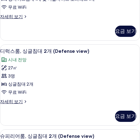
자
킹
두
무료 WiFi
세
사
보
히
패
자세히 보기
보
이
밀
기
기
리
즈
요금 보기
스
침
위
트,
대
디럭스룸, 싱글침대 2개 (Defense view
디
6
킹
디럭스룸, 싱글침대 2개 (Defense view)
1
럭
사
시내 전망
개
이
스
즈
27㎡
및
룸,
침
3명
소
대
싱
1
싱글침대 2개
파
글
개
무료 WiFi
베
및
침
소
드
디
자세히 보기
대
파
럭
(180
베
2
스
요금 보기
degrees
드
룸,
개
(180
view)
싱
(Defense
degrees
글
사
슈피리어룸, 싱글침대 2개 (Defense vie
슈
view)
view)
6
침
슈피리어룸, 싱글침대 2개 (Defense view)
진
자