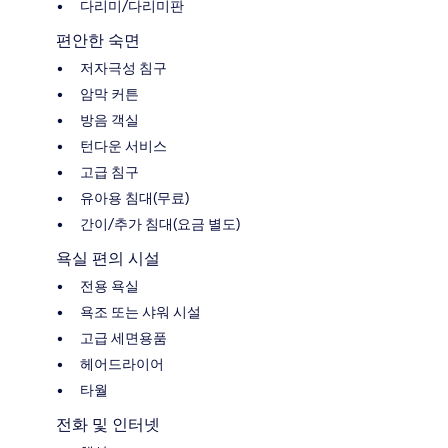
다리미/다리미판
편안한 숙면
저자극성 침구
암막 커튼
방음 객실
턴다운 서비스
고급 침구
유아용 침대(무료)
간이/추가 침대(요금 별도)
욕실 편의 시설
전용 욕실
욕조 또는 샤워 시설
고급 세면용품
헤어드라이어
타월
전화 및 인터넷