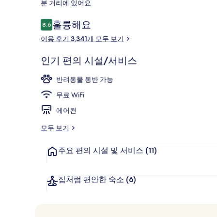
분 거리에 있어요.
이
훌륭해요
8.6
10점 만점 중 8.6점.
용
이용 후기 3,341개 모두 보기
후
펜트하우스 (Su
기
인기 편의 시설/서비스
반려동물 동반 가능
무료 WiFi
에어컨
모두 보기
주요 편의 시설 및 서비스
(11)
집처럼 편안한 숙소
(6)