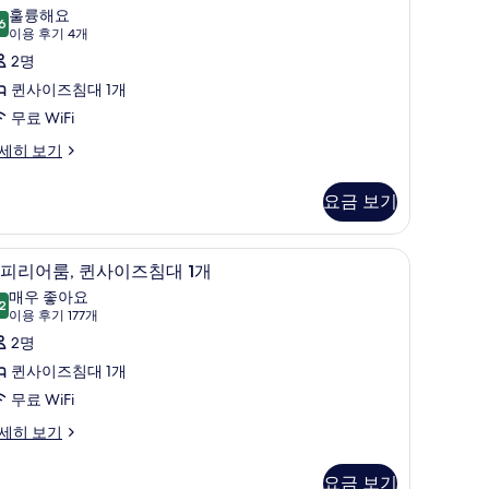
사
제
훌륭해요
6
8.6점 만점 중 10점
(이
이용 후기 4개
진
큐
용
2명
모
티
후
퀸사이즈침대 1개
두
브
기
무료 WiFi
보
,
4
세히 보기
기
퀸
개)
사
요금 보기
이
즈
고급 침구, 객실 내 금고, 암막 커튼
이집트산 면 시트, 고급 침구, 객실 내 금고, 암막
슈
침
10
피리어룸, 퀸사이즈침대 1개
피
대
매우 좋아요
2
8.2점 만점 중 10점
리
(이
이용 후기 177개
용
어
2명
,
후
,
퀸사이즈침대 1개
롤
기
퀸
무료 WiFi
인
177
사
세히 보기
샤
개)
이
워
요금 보기
즈