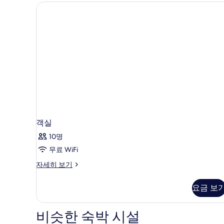
객실
10명
무료 WiFi
객
자세히 보기
실
자
요금 보
세
히
보
비슷한 숙박 시설
기