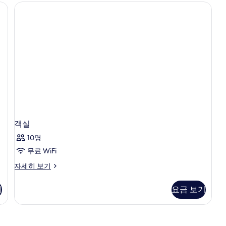
보
기
객실
10명
무료 WiFi
객
자세히 보기
실
자
기
요금 보기
세
히
보
기