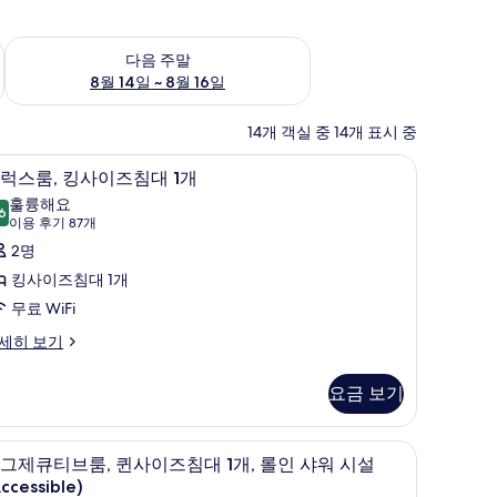
~ 8월 9일
다음 주말 예약 가능 여부 확인, 8월 14일 ~ 8월 16일
다음 주말
8월 14일 ~ 8월 16일
14개 객실 중 14개 표시 중
고, 암막 커튼
이집트산 면 시트, 고급 침구, 객실 내 금고, 암막
디
11
럭스룸, 킹사이즈침대 1개
럭
훌륭해요
6
8.6점 만점 중 10점
스
(이
이용 후기 87개
용
,
2명
후
킹
킹사이즈침대 1개
기
사
무료 WiFi
87
이
세히 보기
개)
즈
요금 보기
침
대
고, 암막 커튼
이집트산 면 시트, 고급 침구, 객실 내 금고, 암막
이
11
그제큐티브룸, 퀸사이즈침대 1개, 롤인 샤워 시설
개
그
ccessible)