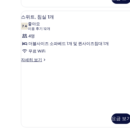
지
더
원,
블
두
원,
욕
룸
스위트, 침실 1개 | 거실 공간 | 
스
조
보
욕
8
자
스위트, 침실 1개
자
위
세
기
조
좋아요
세
히
7.4
7.4점 만점 중 10점
트,
(이
이용 후기 12개
히
사
보
보
용
침
4명
기
진
기
후
실
더블사이즈 소파베드 1개 및 퀸사이즈침대 1개
모
기
1
무료 WiFi
두
12
개
스
자세히 보기
개)
보
위
사
기
트,
진
침
모
실
1
두
개
보
자
세
기
히
보
기
요금 보