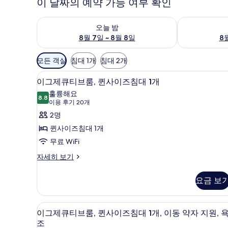
이 날짜의 예약 가능 여부 확인
오늘 밤 예약 가능 여부 확인, 8월 7일 ~ 8월 8일
내일 예약 가능 
오늘 밤
8월 7일 ~ 8월 8일
8월
객
모든 객실
침대 1개
침대 2개
실
이집트산 면 시트, 고급 침구, 객
이
에
11
이그제큐티브룸, 퀸사이즈침대 1개
그
사
훌륭해요
8.8
용
8.8점 만점 중 10점
제
(이
이용 후기 20개
가
용
큐
2명
능
후
티
퀸사이즈침대 1개
한
기
브
무료 WiFi
필
20
룸,
이
자세히 보기
터
개)
그
퀸
제
요금 보
사
큐
티
이
브
이집트산 면 시트, 고급 침구, 객
이
즈
10
룸,
이그제큐티브룸, 퀸사이즈침대 1개, 이동 약자 지원, 
그
퀸
침
조