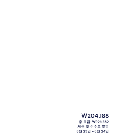
uite) | 이집트산 면 시트, 고급 침구, 객실 내 금고, 암막 커튼
펜트하우스 (Suite) | 이집트산 면 시트
현
₩204,188
재
총 요금: ₩296,382
가
세금 및 수수료 포함
숙박 시설 정면
격
8월 23일 ~ 8월 24일