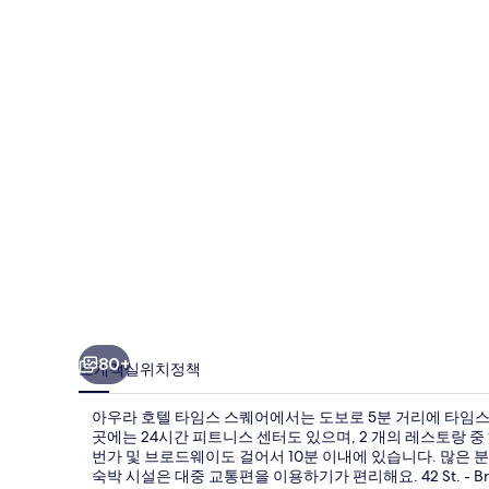
텔
타
임
스
스
퀘
어
의
사
진
갤
80+
소개
객실
위치
정책
러
아우라 호텔 타임스 스퀘어에서는 도보로 5분 거리에 타임스
리
곳에는 24시간 피트니스 센터도 있으며, 2 개의 레스토랑 중 하나
번가 및 브로드웨이도 걸어서 10분 이내에 있습니다. 많은 
숙박 시설은 대중 교통편을 이용하기가 편리해요. 42 St. - Bryant