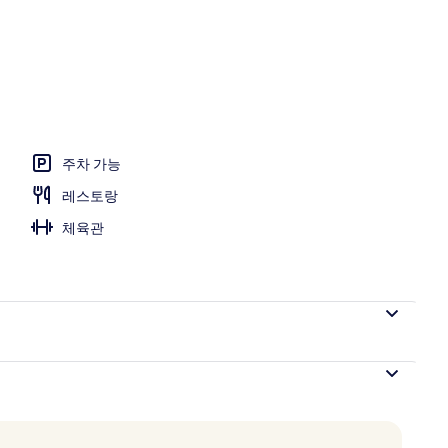
ite) | 이집트산 면 시트, 고급 침구, 객실 내 금고, 암막 커튼
주차 가능
레스토랑
체육관