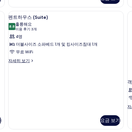
보
드
어
기
워
두
룸
룸,
기
시
(Full)
퀸
프리미엄 채널 시청이 가능한 32인치 LCD TV, TV
보
펜트하우스 (Suite) | 이집트산 면 시트,
펜
설
(
33
자
사
펜트하우스 (Suite)
(A
기
트
세
1
이
훌륭해요
자
히
8.8
즈
8.8점 만점 중 10점
하
(이
이용 후기 3개
세
보
침
용
히
우
4명
기
대
보
후
1
스
더블사이즈 소파베드 1개 및 킹사이즈침대 1개
기
개
기
(Suite)
무료 WiFi
자
3
사
세
펜
자세히 보기
개)
히
트
진
보
하
모
기
우
두
스
객
(Suite)
보
자
기
세
히
객
자
보
실
기
자
기
요금 보기
세
히