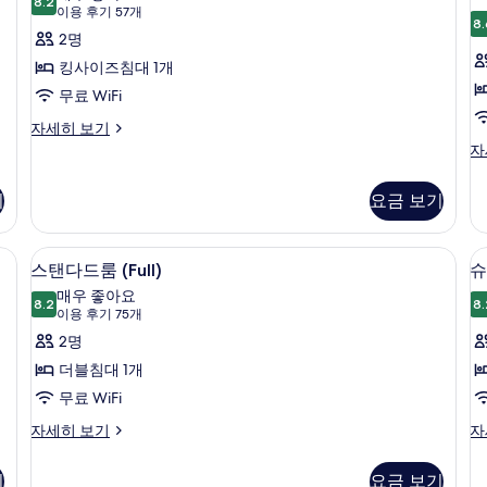
침
8.2
침
사
8.2점 만점 중 10점
제
(이
이용 후기 57개
대
대
8.
용
진
큐
2명
1
1
후
개
개
모
티
킹사이즈침대 1개
자
자
기
두
브
무료 WiFi
세
세
57
히
히
보
룸,
룸
이
자세히 보기
개)
보
보
그
이
자
기
킹
기
기
제
그
사
큐
제
기
요금 보기
티
큐
이
브
티
즈
룸,
브
실 내 금고, 암막 커튼
스탠다드룸 (Full) | 이집트산 면 시트, 
스
킹
침
9
룸,
스탠다드룸 (Full)
슈
사
탠
퀸
대
매우 좋아요
이
8.2
사
8.
8.2점 만점 중 10점
다
(이
이용 후기 75개
1
1
즈
이
용
드
2명
침
즈
개
개
대
후
침
룸
더블침대 1개
룸
사
1
대
기
(Full)
무료 WiFi
개
진
1
75
자
사
개,
스
슈
자세히 보기
자
모
개)
세
롤
탠
피
진
두
히
인
다
리
보
모
기
요금 보기
샤