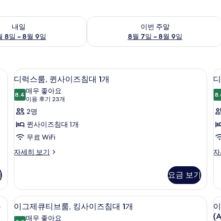
여부 확인, 8월 8일 ~ 8월 9일
이번 주말 예약 가능 여부 확인, 8월 7일 
내일
이번 주말
 8일 ~ 8월 9일
8월 7일 ~ 8월 9일
실 내 금고, 암막 커튼
이집트산 면 시트, 고급 침구, 객실 내 금
디
8
디럭스룸, 퀸사이즈침대 1개
디
럭
매우 좋아요
8.4
8.
8.4점 만점 중 10점
스
(이
이용 후기 23개
용
룸,
2명
룸
후
퀸
퀸사이즈침대 1개
기
사
무료 WiFi
23
이
디
디
자세히 보기
자
개)
럭
럭
즈
스
스
기
요금 보기
침
룸,
룸,
퀸
킹
대
사
사
실 내 금고, 암막 커튼
이집트산 면 시트, 고급 침구, 객실 내 금
이
1
1
12
이
이
욕
이그제큐티브룸, 킹사이즈침대 1개
이
개
그
즈
즈
(A
매우 좋아요