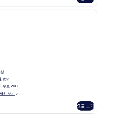
시
침
설
 고급 침구, 객실 내 금고, 암막 커튼
대
Accessible)
ccessible)
사
개
진
사
모
진
두
모
보
두
기
보
기
실
10명
무료 WiFi
세히 보기
요금 보기