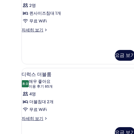
사
제
대
2명
이
큐
1
즈
퀸사이즈침대 1개
침
개
티
무료 WiFi
대
사
브
1
이
자세히 보기
개
진
룸,
그
자
제
모
퀸
세
큐
두
히
사
티
보
요금 보
브
보
이
기
룸,
기
즈
퀸
이집트산 면 시트, 고급 침구, 객
디
사
침
9
디럭스 더블룸
이
럭
대
매우 좋아요
즈
8.0
8.0점 만점 중 10점
스
(이
이용 후기 85개
1
침
용
더
4명
대
개,
1
후
블
더블침대 2개
이
개,
기
룸
무료 WiFi
이
동
85
동
사
디
자세히 보기
약
개)
약
럭
진
자
자
스
지
요금 보
모