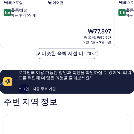
레스토랑
에어컨
레스토
크
후
호
인
10
10
훌륭해요
훌륭
8.6
8.8
텔
오
점
점
이용 후기 551개
이용 
Nago
키
만
만
나
점
점
현
₩77,597
와
중
중
재
Nago
8.6
8.8
총 요금: ₩85,357
요
점,
점,
9월 7일 ~ 9월 8일
금
훌
훌
₩77,597
륭
륭
비슷한 숙박 시설 비교하기
해
해
요,
요,
이
이
로그인해 이용 가능한 할인과 특전을 확인하실 수 있어요. 리워
용
용
드를 적립해 더 많은 여행을 즐겨보세요!
후
후
기
기
로그인
지금 무료 가입
551
1,005
개
개
주변 지역 정보