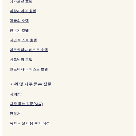
싱가포르 호텔
o
이
는
여
R
지
h
K
이
여
o
a
m
를
a
u
t
지
링
는
e
를
a
I
지
는
u
w
u
여
m
페
이탈리아의 호텔
S
를
크
링
s
여
l
N
를
링
k
a
i
는
i
이
p
여
크
o
는
a
A
여
크
i
페
d
링
l
지
미국의 호텔
r
는
r
링
s
W
는
B
이
e
크
i
를
i
링
t
크
s
A
링
e
지
페
a
여
한국의 호텔
n
크
페
o
J
크
a
를
이
페
는
g
이
A
A
c
여
지
이
링
대만 베스트 호텔
F
지
t
P
h
는
를
지
크
아르헨티나 베스트 호텔
u
를
B
A
페
링
여
를
t
여
u
N
이
크
는
여
베트남의 호텔
a
는
s
페
지
링
는
m
링
e
이
를
크
링
인도네시아 베스트 호텔
a
크
n
지
여
크
t
a
를
는
a
페
여
링
지원 및 자주 묻는 질문
Y
이
는
크
내 예약
u
지
링
n
를
크
자주 묻는 질문(FAQ)
o
여
h
는
연락처
a
링
n
크
숙박 시설 이용 후기 작성
a
페