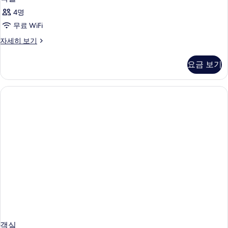
4명
무료 WiFi
객
자세히 보기
실
자
요금 보기
세
히
보
기
객실