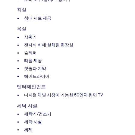
침실
침대 시트 제공
욕실
샤워기
전자식 비데 설치된 화장실
슬리퍼
타월 제공
칫솔과 치약
헤어드라이어
엔터테인먼트
디지털 채널 시청이 가능한 50인치 평면 TV
세탁 시설
세탁기/건조기
세탁 시설
세제