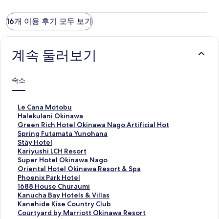
16개 이용 후기 모두 보기
계속 둘러보기
숙소
L
Le Cana Motobu
e
H
Halekulani Okinawa
C
a
G
Green Rich Hotel Okinawa Nago Artificial Hot
a
l
r
Spring Futamata Yunohana
n
e
e
S
Stäy Hotel
a
k
e
t
K
Kariyushi LCH Resort
M
u
n
ä
a
S
Super Hotel Okinawa Nago
o
l
R
y
r
u
O
Oriental Hotel Okinawa Resort & Spa
t
a
i
H
i
p
r
P
Phoenix Park Hotel
o
n
c
o
y
e
i
h
1
1688 House Churaumi
b
i
h
t
u
r
e
o
6
K
Kanucha Bay Hotels & Villas
u
O
H
e
s
H
n
e
8
a
K
Kanehide Kise Country Club
페
k
o
l
h
o
t
n
8
n
a
C
Courtyard by Marriott Okinawa Resort