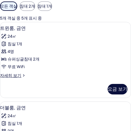
객
모든 객실
침대 2개
침대 1개
실
에
5개 객실 중 5개 표시 중
사
트윈룸, 금연 | 암막 커튼, 무료 WiFi, 침
트
14
트윈룸, 금연
용
윈
가
24㎡
룸,
능
침실 1개
금
한
4명
연
필
슈퍼싱글침대 2개
터
사
무료 WiFi
진
트
자세히 보기
모
윈
두
룸,
요금 보기
금
보
연
기
자
더블룸, 금연 | 암막 커튼, 무료 WiFi, 침
더
3
세
더블룸, 금연
블
히
24㎡
보
룸,
기
침실 1개
금