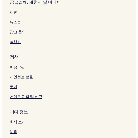
공급업체, 제휴사 및 미디어
이
지
제휴
를
여
뉴스룸
는
링
광고 문의
크
여행사
정책
이용약관
개인정보 보호
쿠키
콘텐츠 지침 및 신고
기타 정보
회사 소개
채용