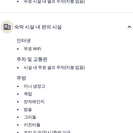
무료 시설 내 셀프 주차(지붕 없음)
숙박 시설 내 편의 시설
인터넷
무료 WiFi
주차 및 교통편
시설 내 무료 셀프 주차(지붕 없음)
주방
미니 냉장고
쿡탑
전자레인지
밥솥
그리들
키친타월
조리 도구/접시/주방 기구