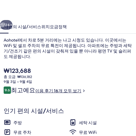
러
리
이전
다음
24+
소개
편의 시설/서비스
위치
요금
정책
Aohotel에서 차로 5분 거리에는 나고 시청도 있습니다. 이곳에서는
WiFi 및 셀프 주차의 무료 특전이 제공됩니다. 아파트에는 주방과 세탁
기/건조기 같은 편의 시설이 갖춰져 있을 뿐 아니라 평면 TV 및 슬리퍼
도 제공됩니다.
현
₩123,688
재
총 요금: ₩136,182
가
9월 3일 ~ 9월 4일
격
이
최고예요
9.6
트윈룸, 금연 | 암막 커튼, 무료 WiFi, 침
이용 후기 16개 모두 보기
은
10점 만점 중 9.6점.
용
₩123,688
후
기
인기 편의 시설/서비스
주방
세탁 시설
무료 주차
무료 WiFi