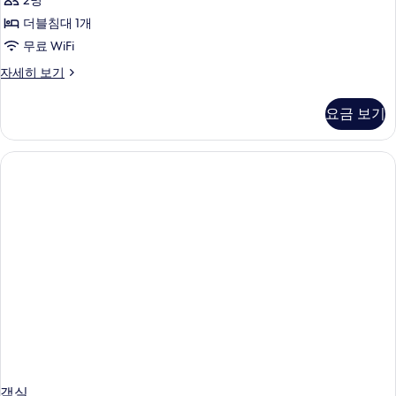
2명
연
더블침대 1개
사
무료 WiFi
진
더
자세히 보기
모
블
두
룸,
요금 보기
금
보
연
기
자
세
히
보
기
객실