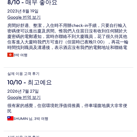
8/10 - 매우 좋아요
2023년 8월 19일
Google 번역 보기
房間好舒適、整潔，入住時不用辦check-in手續，只要自行輸入
密碼便可以進出廈及房間。惟我們入住當日沒有收到任何關於大
廈密碼的電郵通知，當時亦聯絡不到大廈職員，花了很久待其他
住客進入大廈時我們方可進行（但當時已夜晚11:00），再花一輪
時間找到職員及溝通後，表示酒店沒有我們的電郵地址和聯絡電
話，故未能將密碼資料給我們🙈。下次再入住的話要多加留意
3박 여행
실제 이용 고객 후기
10/10 - 최고예요
2026년 7월 27일
Google 번역 보기
很有家的感覺，住宿環境乾淨值得推薦，停車場腹地廣大非常便
民
SHUMIN 님, 3박 여행