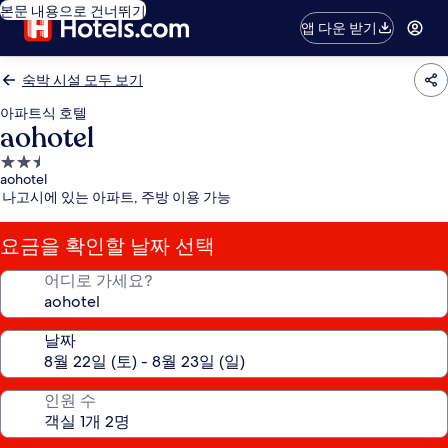
본문 내용으로 건너뛰기
앱 다운 받기
숙박 시설 모두 보기
아파트식 호텔
aohotel
2.5
aohotel
성
나고시에 있는 아파트, 주방 이용 가능
급
숙
요금을 확인할 날짜 선택
박
시
어디로 가세요?
설
날짜
인원 수