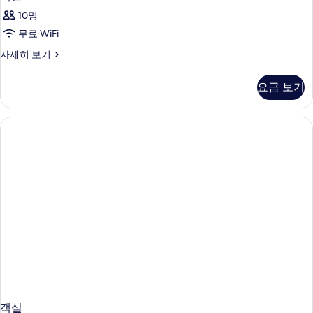
10명
무료 WiFi
객
자세히 보기
실
자
요금 보기
세
히
보
기
객실