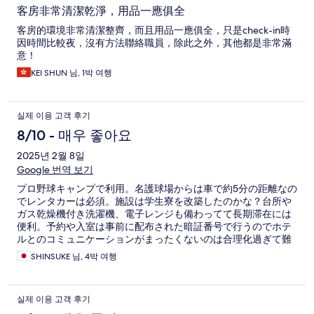
客房非常清潔乾淨，用品一應俱全
客房的環境非常清潔整齊，而且用品一應俱全，只是check-in時
因時間比較夜，沒有方法聯絡職員，除此之外，其他都是非常滿
意！
KEI SHUN 님, 1박 여행
실제 이용 고객 후기
8/10 - 매우 좋아요
2025년 2월 8일
Google 번역 보기
プロ野球キャンプで利用。名護球場からは車で約5分の距離なの
でレンタカーは必須。施設は学生寮を改築したのかな？台所や
ガス乾燥機付き洗濯機、電子レンジも備わってて長期滞在には
便利。予約や入室は事前に配布された暗証番号で行うのでホテ
ルとのコミュニケーションがまったくないのは合理化過ぎて難
点。
SHINSUKE 님, 4박 여행
실제 이용 고객 후기