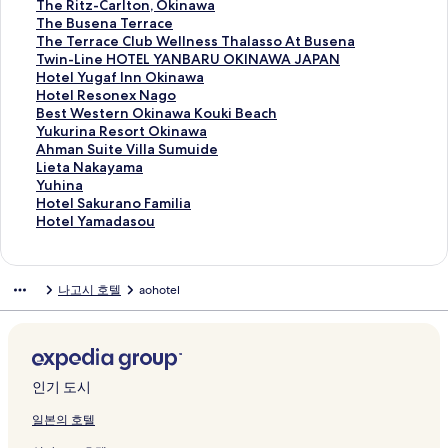
이
i
t
페
i
t
a
i
H
u
n
o
T
The Ritz-Carlton, Okinawa
지
n
e
이
L
e
l
x
o
c
e
u
h
T
The Busena Terrace
를
a
l
지
C
l
H
P
u
h
h
r
e
h
T
The Terrace Club Wellness Thalasso At Busena
여
w
O
를
H
O
o
a
s
a
i
t
R
e
h
T
Twin-Line HOTEL YANBARU OKINAWA JAPAN
는
a
k
여
R
k
t
r
e
B
d
y
i
B
e
w
H
Hotel Yugaf Inn Okinawa
링
페
i
는
e
i
e
k
C
a
e
a
t
u
T
i
o
H
Hotel Resonex Nago
크
이
n
링
s
n
l
H
h
y
K
r
z
s
e
n
t
o
B
Best Western Okinawa Kouki Beach
지
a
크
o
a
O
o
u
H
i
d
-
e
r
-
e
t
e
Y
Yukurina Resort Okinawa
를
w
r
w
k
t
r
o
s
b
C
n
r
L
l
e
s
u
A
Ahman Suite Villa Sumuide
여
a
t
a
i
e
a
t
e
y
a
a
a
i
Y
l
t
k
h
L
Lieta Nakayama
는
N
페
N
n
l
u
e
C
M
r
T
c
n
u
R
W
u
m
i
Y
Yuhina
링
a
이
a
a
페
m
l
o
a
l
e
e
e
g
e
e
r
a
e
u
H
Hotel Sakurano Familia
크
g
지
g
w
이
i
s
u
r
t
r
C
H
a
s
s
i
n
t
h
o
H
Hotel Yamadasou
o
를
o
a
지
페
&
n
r
o
r
l
O
f
o
t
n
S
a
i
t
o
A
여
페
R
를
이
V
t
i
n
a
u
T
I
n
e
a
u
N
n
e
t
r
는
이
e
여
지
i
r
o
,
c
b
E
n
e
r
R
i
a
a
l
e
나고시 호텔
aohotel
t
링
지
s
는
를
l
y
t
O
e
W
L
n
x
n
e
t
k
페
S
l
i
크
를
o
링
여
l
C
t
k
페
e
Y
O
N
O
s
e
a
이
a
Y
f
여
r
크
는
a
l
O
i
이
l
A
k
a
k
o
V
y
지
k
a
i
는
t
링
s
u
k
n
지
l
N
i
g
i
r
i
a
를
u
m
c
링
&
크
페
b
i
a
를
n
B
n
o
n
t
l
m
여
r
a
i
크
S
이
페
n
w
여
e
A
a
페
a
O
l
a
는
a
d
인기 도시
a
p
지
이
a
a
는
s
R
w
이
w
k
a
페
링
n
a
l
a
를
지
w
페
링
s
U
a
지
a
i
S
이
크
o
s
일본의 호텔
H
페
여
를
a
이
크
T
O
페
를
K
n
u
지
F
o