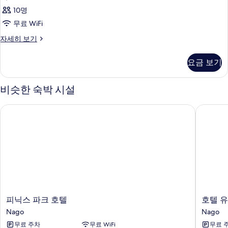
10명
무료 WiFi
객
자세히 보기
실
자
요금 보기
세
히
보
비슷한 숙박 시설
기
피닉스 파크 호텔
호텔 유
피
호
피닉스 파크 호텔
호텔 
닉
텔
Nago
Nago
스
유
무료 주차
무료 WiFi
무료 
파
가