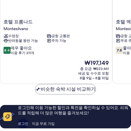
호
호
호텔 프롬나드
호텔 
텔
텔
Montesilvano
Montesi
프
엑
수영장
공항 교통편
공항 
롬
셀
반려동물 동반 가능
주차 가능
무료 
나
시
드
어
10
10
매우 좋아요
좋아
8.4
7.8
Montesilvano
Montesi
점
점
이용 후기 211개
이용 
만
만
현
₩197,149
점
점
재
중
중
총 요금: ₩223,461
요
세금 및 수수료 포함
8.4
7.8
금
8월 9일 ~ 8월 10일
점,
점,
₩197,149
매
좋
비슷한 숙박 시설 비교하기
우
아
좋
요,
아
이
요,
용
로그인해 이용 가능한 할인과 특전을 확인하실 수 있어요. 리워
이
후
드를 적립해 더 많은 여행을 즐겨보세요!
용
기
후
324
로그인
지금 무료 가입
기
개