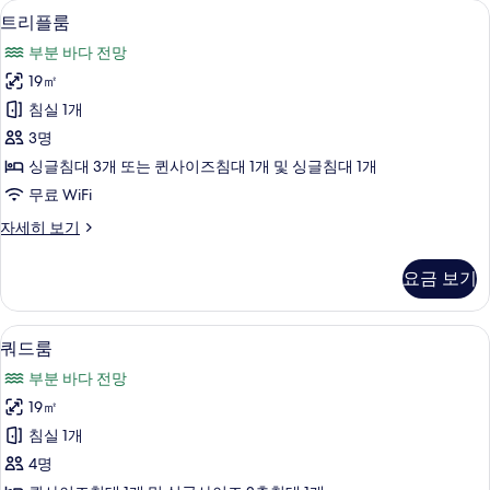
사
저자극성 침구, 미니바, 객실 내 금고, 
트
6
트리플룸
용
리
가
부분 바다 전망
플
능
19㎡
룸
한
침실 1개
사
필
3명
터
진
싱글침대 3개 또는 퀸사이즈침대 1개 및 싱글침대 1개
모
무료 WiFi
두
트
자세히 보기
보
리
기
플
요금 보기
룸
자
세
저자극성 침구, 미니바, 객실 내 금고, 
쿼
6
히
쿼드룸
드
보
부분 바다 전망
기
룸
19㎡
사
침실 1개
진
4명
모