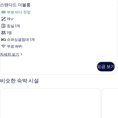
스탠다드 더블룸 | 저자극성 침구, 미니바
스
6
룸
스탠다드 더블룸
사
탠
또
진
부분 바다 전망
는
다
트
모
19㎡
드
윈
두
침실 1개
룸
더
자
보
1명
블
세
기
슈퍼싱글침대 1개
히
룸
무료 WiFi
보
사
기
스
자세히 보기
진
탠
모
다
요금 보기
드
두
더
보
블
비슷한 숙박 시설
룸
기
자
호텔 프롬나드
호텔 엑
세
히
보
기