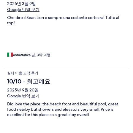
2026년 3월 9일
Google 번역 보기
Che dire il Sean Lion è sempre una costante certezza! Tutto al
top!
annafranca 님, 3박 여행
실제 이용 고객 후기
10/10 - 최고예요
2025년 9월 20일
Google 번역 보기
Did love the place, the beach front and beautiful pool, great
food nearby but showers and elevators very small, Price is
excellent for this place so a great stay overall