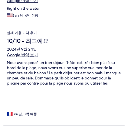
Google 번역 보기
Right on the water
Sara 님, 6박 여행
실제 이용 고객 후기
10/10 - 최고예요
2024년 9월 24일
Google 번역 보기
Nous avons passé un bon séjour, l’hôtel est très bien placé au
bord de la plage, nous avons eu une superbe vue mer de la
chambre et du balcon ! Le petit déjeuner est bon mais il manque
un peu de salé. Dommage qu’ils obligent le bonnet pour la
piscine par contre pour la plage nous avons pu utiliser les
transats quand on le souhaitait.
Léa 님, 3박 여행