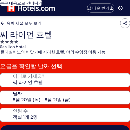
본문 내용으로 건너뛰기
앱 다운 받기
숙박 시설 모두 보기
씨 라이언 호텔
4.0
Sea Lion Hotel
성
몬테실바노의 바닷가에 자리한 호텔, 야외 수영장 이용 가능
급
숙
요금을 확인할 날짜 선택
박
시
어디로 가세요?
설
날짜
인원 수