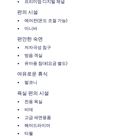
프리미엄 디지털 채널
편의 시설
에어컨(온도 조절 가능)
미니바
편안한 숙면
저자극성 침구
방음 객실
유아용 침대(요금 별도)
여유로운 휴식
발코니
욕실 편의 시설
전용 욕실
비데
고급 세면용품
헤어드라이어
타월