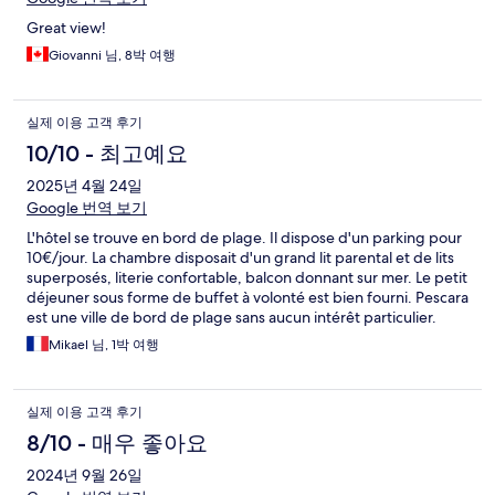
Great view!
Giovanni 님, 8박 여행
실제 이용 고객 후기
10/10 - 최고예요
2025년 4월 24일
Google 번역 보기
L'hôtel se trouve en bord de plage. Il dispose d'un parking pour
10€/jour. La chambre disposait d'un grand lit parental et de lits
superposés, literie confortable, balcon donnant sur mer. Le petit
déjeuner sous forme de buffet à volonté est bien fourni. Pescara
est une ville de bord de plage sans aucun intérêt particulier.
Mikael 님, 1박 여행
실제 이용 고객 후기
8/10 - 매우 좋아요
2024년 9월 26일