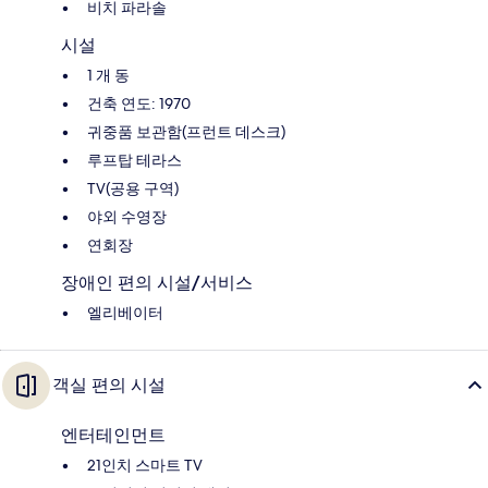
비치 파라솔
시설
1 개 동
건축 연도: 1970
귀중품 보관함(프런트 데스크)
루프탑 테라스
TV(공용 구역)
야외 수영장
연회장
장애인 편의 시설/서비스
엘리베이터
객실 편의 시설
엔터테인먼트
21인치 스마트 TV