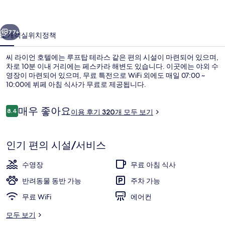
의
이전
다음
사
77+
소개
객실
위치
정책
진
씨 라이언 호텔에는 루프탑 테라스 같은 편의 시설이 마련되어 있으며,
갤
차로 10분 이내 거리에는 페스카라 해변도 있습니다. 이곳에는 야외 수
영장이 마련되어 있으며, 무료 특전으로 WiFi 외에도 매일 07:00 ~
러
10:00에 뷔페 아침 식사가 무료로 제공됩니다.
리
이
매우 좋아요
8.4
이용 후기 320개 모두 보기
10점 만점 중 8.4점.
용
후
기
레스토랑
인기 편의 시설/서비스
수영장
무료 아침 식사
반려동물 동반 가능
주차 가능
무료 WiFi
에어컨
모두 보기