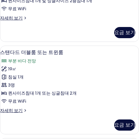
퀸사이즈침대 1개 및 싱글사이즈 2층침대 1개
두
무료 WiFi
보
쿼
자세히 보기
기
드
룸
요금 보기
자
세
히
저자극성 침구, 미니바, 객실 내 금고, 
스
5
보
스탠다드 더블룸 또는 트윈룸
탠
기
부분 바다 전망
다
19㎡
드
침실 1개
더
3명
블
퀸사이즈침대 1개 또는 싱글침대 2개
룸
무료 WiFi
또
스
자세히 보기
는
탠
트
다
요금 보기
드
윈
더
룸
블