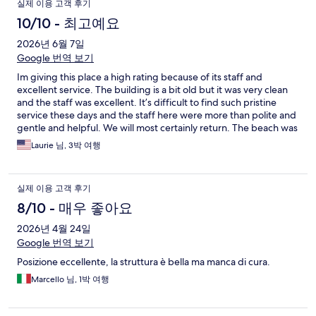
실제 이용 고객 후기
10/10 - 최고예요
2026년 6월 7일
Google 번역 보기
Im giving this place a high rating because of its staff and
excellent service. The building is a bit old but it was very clean
and the staff was excellent. It’s difficult to find such pristine
service these days and the staff here were more than polite and
gentle and helpful. We will most certainly return. The beach was
excellent and beach services were top. Grazie per tutto.
Laurie 님, 3박 여행
실제 이용 고객 후기
8/10 - 매우 좋아요
2026년 4월 24일
Google 번역 보기
Posizione eccellente, la struttura è bella ma manca di cura.
Marcello 님, 1박 여행