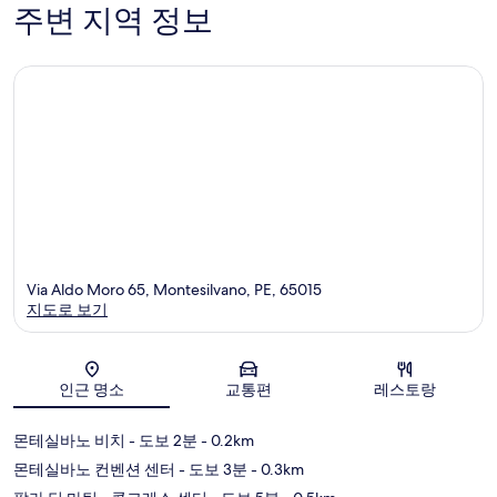
211
주변 지역 정보
개
Via Aldo Moro 65, Montesilvano, PE, 65015
지도로 보기
지도
인근 명소
교통편
레스토랑
몬테실바노 비치
- 도보 2분
- 0.2km
몬테실바노 컨벤션 센터
- 도보 3분
- 0.3km