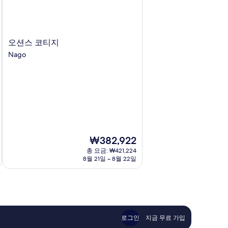
오
오션스 코티지
션
Nago
스
코
티
지
Nago
현
₩382,922
재
총 요금: ₩421,224
요
8월 21일 ~ 8월 22일
금
₩382,922
로그인
지금 무료 가입