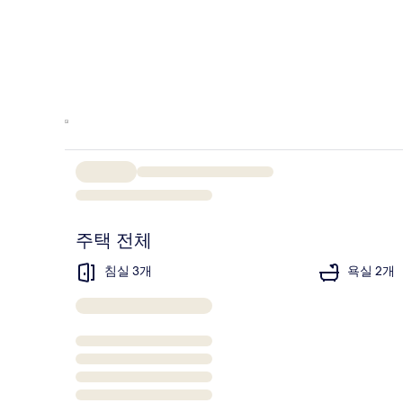
주택 전체
침실 3개
욕실 2개