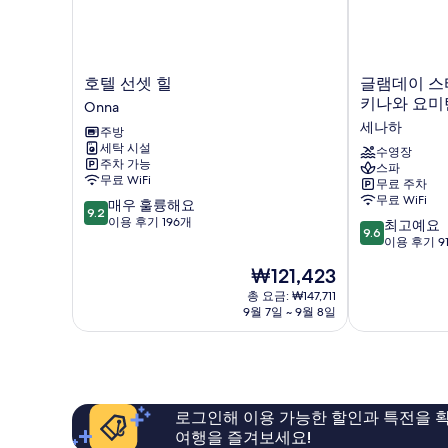
호
글
호텔 선셋 힐
글램데이 스
텔
램
키나와 요미
Onna
선
데
세나하
주방
셋
이
세탁 시설
힐
스
수영장
주차 가능
스파
Onna
타
무료 WiFi
무료 주차
일
무료 WiFi
10
매우 훌륭해요
호
9.2
점
이용 후기 196개
10
텔
최고예요
9.6
만
점
&
이용 후기 9
점
만
리
현
₩121,423
중
점
조
재
9.2
중
총 요금: ₩147,711
트
요
점,
9월 7일 ~ 9월 8일
9.6
오
금
매
점,
키
₩121,423
우
최
나
훌
고
와
륭
예
요
해
요,
미
로그인해 이용 가능한 할인과 특전을 확
요,
이
탄
여행을 즐겨보세요!
이
용
세