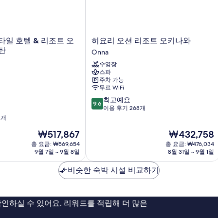
히
타일 호텔 & 리조트 오
히요리 오션 리조트 오키나와
요
탄
Onna
리
수영장
오
스파
션
주차 가능
리
무료 WiFi
조
10
최고예요
트
9.6
점
이용 후기 268개
오
만
1개
키
점
나
현
현
₩517,867
₩432,758
중
와
재
재
9.6
총 요금: ₩569,654
Onna
총 요금: ₩476,034
요
요
점,
9월 7일 ~ 9월 8일
8월 31일 ~ 9월 1일
금
금
최
₩517,867
₩432,758
고
비슷한 숙박 시설 비교하기
예
요,
이
인하실 수 있어요. 리워드를 적립해 더 많은
용
후