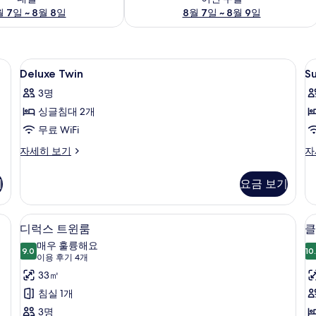
 7일 ~ 8월 8일
8월 7일 ~ 8월 9일
트북 작업 공간
Deluxe
미니바, 객실 내 금고, 책상, 노트북 작업
S
6
Deluxe Twin
Su
Twin
K
3명
사
싱글침대 2개
진
무료 WiFi
모
Deluxe
Su
자세히 보기
자
두
Twin
Ki
보
자
자
기
요금 보기
세
세
기
히
히
보
보
트북 작업 공간
미니바, 객실 내 금고, 책상, 노트북 작업
디
9
기
기
디럭스 트윈룸
클
럭
매우 훌륭해요
9.0
10
9.0점 만점 중 10점
스
(이
이용 후기 4개
용
트
33㎡
후
윈
침실 1개
트
기
룸
3명