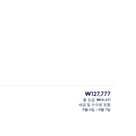
내 금고, 책상, 노트북 작업 공간
내부
현
₩127,777
재
총 요금: ₩141,471
가
세금 및 수수료 포함
침 식사 유료
클럽 스위트, 침실 1개 | 미니바, 객실 내
격
9월 6일 ~ 9월 7일
은
₩127,777