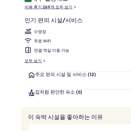
10점 만점 중 9.2점.
용
숙박 시설 내
이용 후기 269개 모두 보기
후
기
인기 편의 시설/서비스
수영장
무료 WiFi
연결 객실 이용 가능
모두 보기
주요 편의 시설 및 서비스
(12)
집처럼 편안한 숙소
(6)
이 숙박 시설을 좋아하는 이유