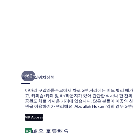
푸
르
의
사
진
갤
러
리
62+
소개
객실
위치
정책
아마리 쿠알라룸푸르에서 차로 5분 거리에는 미드 밸리 메가
고, 커피숍/카페 및 바/라운지가 있어 간단한 식사나 한 잔의
공원도 차로 가까운 거리에 있습니다. 많은 분들이 이곳의 
편을 이용하기가 편리해요. Abdullah Hukum 역의 경우 5분만
VIP Access
이
매우 훌륭해요
9.2