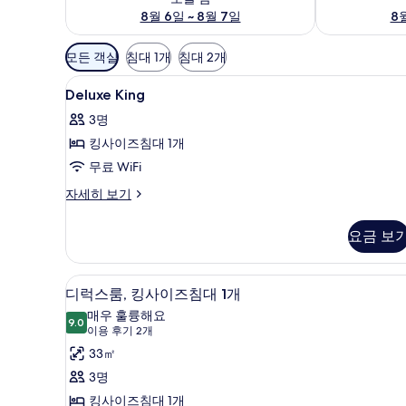
8월 6일 ~ 8월 7일
8월
객
모든 객실
침대 1개
침대 2개
실
Deluxe
미니바, 객실 내 금고, 책상, 노
에
7
Deluxe King
King
사
3명
사
용
킹사이즈침대 1개
진
가
무료 WiFi
능
모
한
Deluxe
자세히 보기
두
필
King
보
자
터
요금 보
세
기
히
보
미니바, 객실 내 금고, 책상, 노
디
11
기
디럭스룸, 킹사이즈침대 1개
럭
매우 훌륭해요
9.0
9.0점 만점 중 10점
스
(이
이용 후기 2개
용
룸,
33㎡
후
킹
3명
기
사
킹사이즈침대 1개