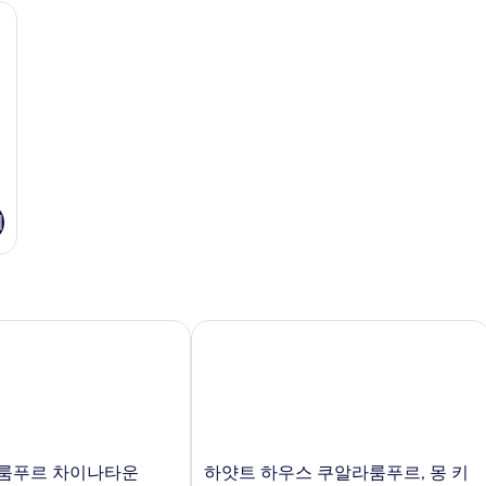
퀸
이
(
트북 작업 공간
1
사
즈
개
이
침
즈
대
사
침
1
진
대
개
1
(D
모
개
자
두
자
세
세
히
보
히
보
기
보
기
기
기
푸르 차이나타운
하얏트 하우스 쿠알라룸푸르, 몽 키아
하
룸푸르 차이나타운
하얏트 하우스 쿠알라룸푸르, 몽 키