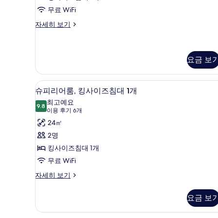
2
이
무료 WiFi
개)
즈
디
자세히 보기
럭
침
스
대
룸,
킹
요금 보
1
사
개
이
사
미니바, 객실 내 금고, 책상, 노
슈
즈
6
슈피리어룸, 킹사이즈침대 1개
침
진
피
최고예요
대
9.8
모
9.8점 만점 중 10점
리
(이
이용 후기 6개
1
개
용
두
어
24㎡
자
후
보
룸,
2명
세
기
히
기
킹
킹사이즈침대 1개
6
보
사
무료 WiFi
개)
기
이
슈
자세히 보기
피
즈
리
요금 보
침
어
룸,
대