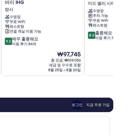
리
인
바이 IHG
미드 밸리 시티
데
트
방사
수영장
이
질
주차 가능
인
수영장
스
무료 WiFi
무료 WiFi
쿠
불
레스토랑
레스토랑
알
리
연결 객실 이용 가능
10
훌륭해요
라
바
8.6
점
이용 후기 718개
10
룸
매우 훌륭해요
드
9.2
만
점
푸
이용 후기 84개
호
점
만
르
텔
현
₩97,745
중
점
방
미
재
8.6
중
사
총 요금: ₩109,056
드
요
점,
세금 및 수수료 포함
9.2
르
밸
금
8월 25일 ~ 8월 26일
훌
점,
바
리
₩97,745
륭
매
이
시
해
우
IHG
티
요,
훌
방
이
륭
사
용
해
후
요,
로그인
지금 무료 가입
기
이
718
용
개
후
기
84