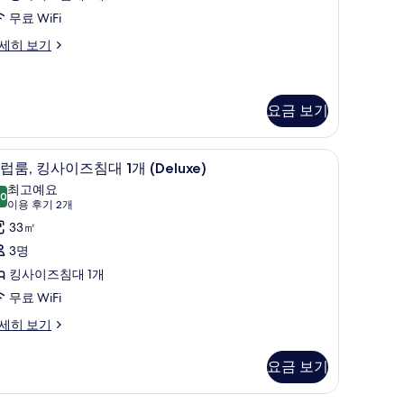
1
실
무료 WiFi
개)
세히 보기
개
사
진
요금 보기
모
 공간
두
미니바, 객실 내 금고, 책상, 노트북 작업 공간
클
10
럽룸, 킹사이즈침대 1개 (Deluxe)
보
럽
최고예요
.0
기
10.0점 만점 중 10점
,
(이
이용 후기 2개
용
킹
33㎡
후
사
3명
기
이
킹사이즈침대 1개
2
즈
무료 WiFi
개)
침
세히 보기
대
요금 보기
개