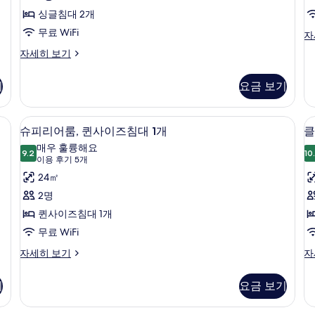
4
사
싱글침대 2개
개)
1
진
무료 WiFi
클
자
럽
모
디
자세히 보기
스
럭
두
위
스
트,
기
요금 보기
보
트
침
윈
기
실
룸
트북 작업 공간
미니바, 객실 내 금고, 책상, 노트북 작업
슈
1
6
자
슈피리어룸, 퀸사이즈침대 1개
클
개
피
세
매우 훌륭해요
자
히
9.2
10
9.2점 만점 중 10점
리
룸
(이
이용 후기 5개
세
보
히
용
어
24㎡
기
보
후
룸,
2명
기
기
퀸
퀸사이즈침대 1개
5
사
무료 WiFi
개)
이
슈
클
자세히 보기
자
피
럽
즈
리
룸,
기
요금 보기
1
침
어
킹
룸,
사
대