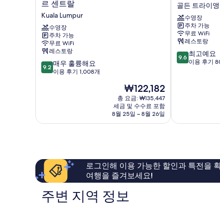
로
시
르 센트랄
골든 트라이
프
쿠
Kuala Lumpur
수영장
트
알
주차 가능
바
수영장
라
무료 WiFi
주차 가능
이
룸
레스토랑
무료 WiFi
메
푸
레스토랑
10
최고예요
리
르
9.6
점
이용 후기 8
10
어
매우 훌륭해요
차
9.2
만
점
트
이용 후기 1,008개
이
점
만
쿠
나
현
₩122,182
중
점
알
타
재
9.6
중
라
총 요금: ₩135,447
운
요
점,
세금 및 수수료 포함
9.2
룸
골
금
8월 25일 ~ 8월 26일
최
점,
푸
든
₩122,182
고
매
르
트
예
우
센
라
요,
훌
트
이
이
륭
랄
앵
용
해
Kuala
글
로그인해 이용 가능한 할인과 특전을 확
후
요,
Lumpur
여행을 즐겨보세요!
기
이
80
용
주변 지역 정보
개
후
기
1,008