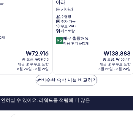
얏
아라
앵글
트
몽 키아라
하
우
수영장
주차 가능
스
무료 WiFi
쿠
레스토랑
알
0개
10
라
매우 훌륭해요
9.0
점
룸
이용 후기 645개
만
푸
현
현
₩72,916
₩138,888
점
르,
재
재
중
총 요금: ₩89,513
몽
총 요금: ₩153,471
요
요
세금 및 수수료 포함
세금 및 수수료 포함
9.0
키
금
금
8월 20일 ~ 8월 21일
8월 22일 ~ 8월 23일
점,
아
₩72,916
₩138,888
매
라
비슷한 숙박 시설 비교하기
우
몽
훌
키
륭
아
해
라
인하실 수 있어요. 리워드를 적립해 더 많은
요,
이
용
후
기
645