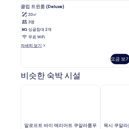
킹
미니바, 객실 내 금고, 책상, 노
클
1
9
사
클럽 트윈룸 (Deluxe)
개
럽
이
33㎡
즈
사
트
침
3명
진
윈
대
싱글침대 2개
1
모
룸
개
무료 WiFi
두
(Deluxe)
자
클
자세히 보기
세
사
보
럽
히
진
기
트
보
요금 보
윈
모
기
룸
두
(Deluxe)
비슷한 숙박 시설
자
보
세
기
히
알로프트 바이 메리어트 쿠알라룸푸르 센트랄
목시 쿠알라룸
보
기
알
목
알로프트 바이 메리어트 쿠알라룸푸
목시 쿠알라