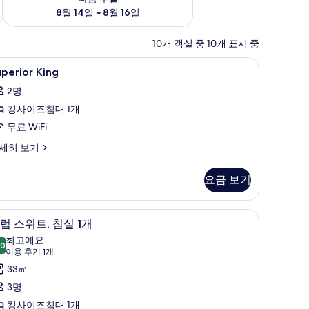
8월 14일 ~ 8월 16일
10개 객실 중 10개 표시 중
 공간
uperior
미니바, 객실 내 금고, 책상, 노트북 작업 공간
7
perior King
ing
2명
사
킹사이즈침대 1개
진
무료 WiFi
모
perior
세히 보기
두
ng
보
요금 보기
기
 공간
클럽 스위트, 침실 1개 | 미니바, 객실 내 금고, 
클
10
럽 스위트, 침실 1개
럽
최고예요
.0
10.0점 만점 중 10점
스
(이
이용 후기 1개
용
위
33㎡
후
,
3명
기
침
킹사이즈침대 1개