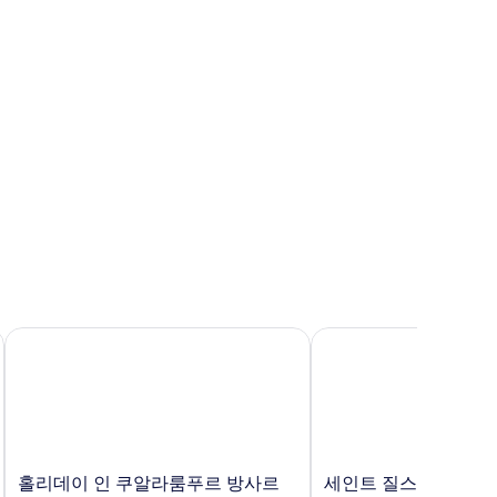
Deluxe)
사
진
모
eluxe)
두
보
기
라
홀리데이 인 쿠알라룸푸르 방사르 바이 IHG
세인트 질스 불리바드 
홀
세
홀리데이 인 쿠알라룸푸르 방사르
세인트 질스 불리바드