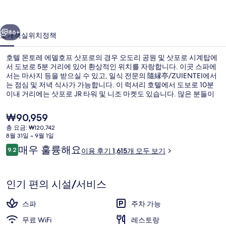
델
이전
다음
호
86+
소개
객실
위치
정책
프
호텔 몬토레 에델호프 삿포로의 경우 오도리 공원 및 삿포로 시계탑에
삿
서 도보로 5분 거리에 있어 환상적인 위치를 자랑합니다. 이곳 스파에
서는 마사지 등을 받으실 수 있고, 일식 전문의 隨縁亭/ZUIENTEI에서
포
는 점심 및 저녁 식사가 가능합니다. 이 럭셔리 호텔에서 도보로 10분
로
이내 거리에는 삿포로 JR 타워 및 니조 마켓도 있습니다. 많은 분들이
이곳의 친절한 고객 서비스 및 위치에 높은 평점을 주셨습니다. 오도리
의
역에서 도보로 5분, 니시4초메 정류장에서는 12분 거리에 있어 대중 교
현
₩90,959
통편을 이용하기 편리합니다.
재
사
총 요금: ₩120,742
가
8월 31일 ~ 9월 1일
외관
진
격
이
매우 훌륭해요
9.2
이용 후기 1,615개 모두 보기
은
10점 만점 중 9.2점.
갤
용
₩90,959
후
러
기
인기 편의 시설/서비스
리
스파
주차 가능
무료 WiFi
레스토랑