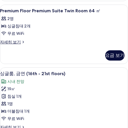
44
모
Premium
고급 침구, 오리/거위털 이불, 책상, 암
1
㎡
Premium Floor Premium Suite Twin Room 64 ㎡
두
Floor
자
2명
세
Premium
보
히
싱글침대 2개
Suite
기
보
Twin
무료 WiFi
기
Room
Premium
자세히 보기
64
Floor
Premium
㎡
요금 보기
Suite
사
Twin
Room
진
싱글룸, 금연 (16th - 21st floors) 
싱
10
64
싱글룸, 금연 (16th - 21st floors)
모
글
㎡
시내 전망
두
자
룸,
세
19㎡
보
금
히
침실 1개
기
보
연
기
1명
(16th
더블침대 1개
-
무료 WiFi
21st
floors)
싱
자세히 보기