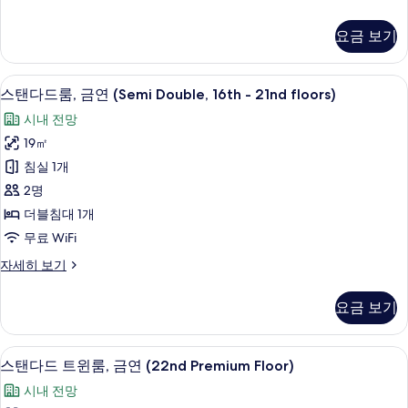
연
럭
보
(16th-
스
기
요금 보기
트
21st
리
floors,2
플
스탠다드룸, 금연 (Semi Double, 16th 
스
single+1
10
룸,
스탠다드룸, 금연 (Semi Double, 16th - 21nd floors)
탠
extra
금
시내 전망
연
bed)
다
(16th-
19㎡
사
드
21st
침실 1개
floors,2
진
룸,
single+1
2명
모
금
extra
더블침대 1개
두
bed)
연
무료 WiFi
자
보
(Semi
세
스
자세히 보기
기
Double,
히
탠
보
16th
다
기
요금 보기
-
드
룸,
21nd
금
floors)
객실에서 보이는 전망
스
9
연
스탠다드 트윈룸, 금연 (22nd Premium Floor)
사
탠
(Semi
시내 전망
Double,
진
다