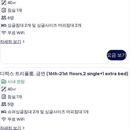
연
40㎡
Beds
쿼
(16-
침실 1개
+
21
드
fr,
6명
1extra
룸,
2
싱글침대 2개 및 싱글사이즈 머피침대 2개
bed)
Single
금
사
무료 WiFi
Beds
연
+
진
디
자세히 보기
1extra
(16th
럭
모
bed)
-
스
자
요금 보기
두
21st
쿼
세
드
보
floors,
히
룸,
보
디럭스 트리플룸, 금연 (16th-21st floors
디
기
for
10
금
디럭스 트리플룸, 금연 (16th-21st floors,2 single+1 extra bed)
기
4
럭
연
시내 전망
(16th
people)
스
-
40㎡
사
트
21st
침실 1개
진
floors,
리
for
5명
모
플
4
슈퍼싱글침대 2개 및 싱글사이즈 머피침대 1개
두
people)
룸,
무료 WiFi
자
보
금
세
디
자세히 보기
기
히