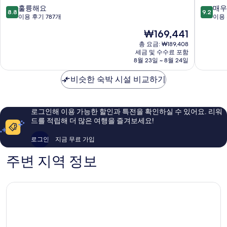
바
삿
10
10
훌륭해요
매우
8.8
9.2
이
포
점
점
이용 후기 787개
이용 
그
로
만
만
현
₩169,441
랑
삿
점
점
재
벨
포
중
중
총 요금: ₩189,408
요
히
세금 및 수수료 포함
로
8.8
9.2
금
8월 23일 ~ 8월 24일
가
도
점,
점,
₩169,441
시
심
훌
매
비슷한 숙박 시설 비교하기
륭
우
해
훌
요,
륭
이
해
로그인해 이용 가능한 할인과 특전을 확인하실 수 있어요. 리워
용
요,
드를 적립해 더 많은 여행을 즐겨보세요!
후
이
기
용
로그인
지금 무료 가입
787
후
개
기
주변 지역 정보
1,045
개