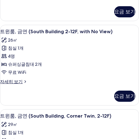
연
리
(22nd
미
요금 보기
엄
Premium
트
Floor,
윈
고급 침구, 오리/거위털 이불, 책상, 암
트
Large
4
룸,
트윈룸, 금연 (South Building 2-12F, with No View)
윈
Twin)
금
26㎡
연
사
룸,
(22nd
침실 1개
진
금
Premium
4명
Floor,
모
연
Large
슈퍼싱글침대 2개
두
(South
Twin)
무료 WiFi
Building
자
보
세
트
자세히 보기
2-
기
히
윈
12F,
보
룸,
요금 보기
with
기
금
No
연
(South
View)
트윈룸, 금연 (South Building, Corne
트
5
Building
트윈룸, 금연 (South Building, Corner Twin, 2-12F)
사
윈
2-
29㎡
진
12F,
룸,
with
침실 1개
모
금
No