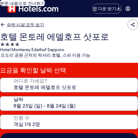
본문 내용으로 건너뛰기
앱 다운 받기
숙박 시설 모두 보기
호텔 몬토레 에델호프 삿포로
4.0
Hotel Monterey Edelhof Sapporo
성
오도리 공원 근처의 럭셔리 호텔, 스파 이용 가능
급
숙
요금을 확인할 날짜 선택
박
시
어디로 가세요?
설
날짜
인원 수