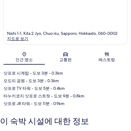
Nishi 1-1, Kita 2 Jyo, Chuo-ku, Sapporo, Hokkaido, 060-0002
지도로 보기
지도
인근 명소
교통편
레스토랑
삿포로 시계탑
- 도보 3분
- 0.3km
오도리 공원
- 도보 3분
- 0.3km
삿포로 TV 타워
- 도보 5분
- 0.4km
타누키코지 삿포로 스트릿
- 도보 9분
- 0.8km
삿포로 JR 타워
- 도보 11분
- 0.9km
이 숙박 시설에 대한 정보