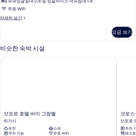
망
슈퍼싱글침대 2개 및 싱글사이즈 머피침대 1개
연
진
(22nd
무료 WiFi
Premium
(South
모
Floor)
트
자세히 보기
Building
두
자
리
2-
세
플
보
요금 보기
12F,For
히
룸,
기
보
금
3pax,No
기
연
View)
비슷한 숙박 시설
(South
사
Building
삿포로 호텔 바이 그랑벨
크로스 
2-
진
12F,For
모
3pax,No
View)
두
자
보
세
기
히
보
기
삿
크
삿포로 호텔 바이 그랑벨
크로스
포
로
히가시
삿포로 
로
스
온천
스파
주차 
호
호
주차 가능
무료 WiFi
레스토
텔
텔