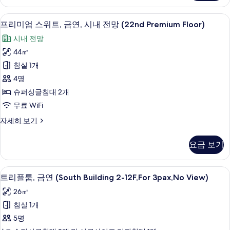
스
Floor)
위
프리미엄 스위트, 금연, 시내 전망 (22nd P
프
사
10
트,
프리미엄 스위트, 금연, 시내 전망 (22nd Premium Floor)
리
금
진
시내 전망
연
미
모
(22nd
44㎡
엄
Premium
두
침실 1개
Floor)
스
보
자
4명
위
기
세
슈퍼싱글침대 2개
히
트,
무료 WiFi
보
금
기
프
자세히 보기
연,
리
시
미
요금 보기
엄
내
스
전
위
객실 내 편의 시설/서비스
트
4
트,
트리플룸, 금연 (South Building 2-12F,For 3pax,No View)
망
리
금
(22nd
26㎡
연,
플
Premium
시
침실 1개
룸,
내
Floor)
5명
전
금
사