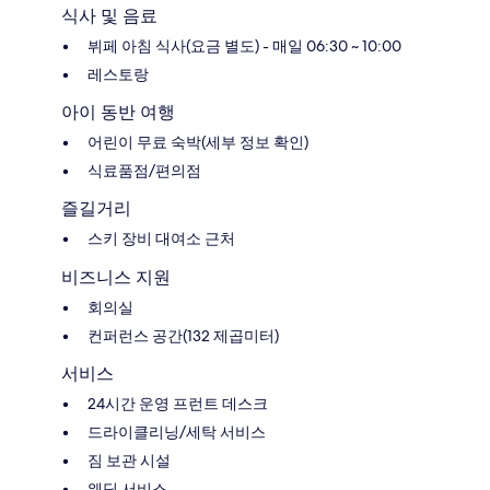
식사 및 음료
뷔페 아침 식사(요금 별도) - 매일 06:30 ~ 10:00
레스토랑
아이 동반 여행
어린이 무료 숙박(세부 정보 확인)
식료품점/편의점
즐길거리
스키 장비 대여소 근처
비즈니스 지원
회의실
컨퍼런스 공간(132 제곱미터)
서비스
24시간 운영 프런트 데스크
드라이클리닝/세탁 서비스
짐 보관 시설
웨딩 서비스