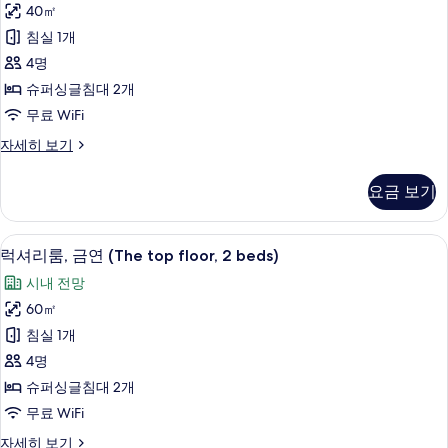
(16th
40㎡
people)
트
-
침실 1개
사
21st
윈
floors,
4명
진
룸,
for
슈퍼싱글침대 2개
모
two
금
무료 WiFi
people)
두
연
자
디
자세히 보기
보
세
(16th
럭
히
기
-
스
보
요금 보기
21st
트
기
윈
floors,
룸,
럭셔리룸, 금연 (The top floor, 2 be
럭
for
10
금
럭셔리룸, 금연 (The top floor, 2 beds)
2
셔
연
시내 전망
(16th
people)
리
-
60㎡
사
룸,
21st
침실 1개
진
floors,
금
for
4명
모
연
2
슈퍼싱글침대 2개
두
people)
(The
무료 WiFi
자
보
top
세
럭
자세히 보기
기
floor,