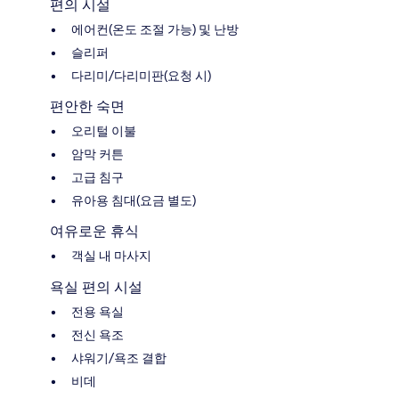
편의 시설
에어컨(온도 조절 가능) 및 난방
슬리퍼
다리미/다리미판(요청 시)
편안한 숙면
오리털 이불
암막 커튼
고급 침구
유아용 침대(요금 별도)
여유로운 휴식
객실 내 마사지
욕실 편의 시설
전용 욕실
전신 욕조
샤워기/욕조 결합
비데