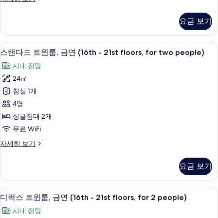
글
사
룸,
요금 보기
진
금
연
모
(16th
스탠다드 트윈룸, 금연 (16th - 21st floo
스
두
10
-
스탠다드 트윈룸, 금연 (16th - 21st floors, for two people)
탠
21st
보
시내 전망
floors)
다
기
자
24㎡
드
세
침실 1개
히
트
보
4명
윈
기
싱글침대 2개
룸,
무료 WiFi
금
스
자세히 보기
연
탠
(16th
다
요금 보기
드
-
트
21st
윈
디럭스 트윈룸, 금연 (16th - 21st floor
디
floors,
10
룸,
디럭스 트윈룸, 금연 (16th - 21st floors, for 2 people)
럭
for
금
시내 전망
연
two
스