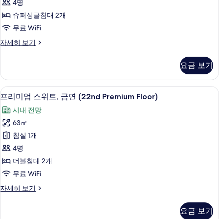
4명
두
View)
연
자
슈퍼싱글침대 2개
보
(South
세
무료 WiFi
기
Building,
히
보
트
자세히 보기
Corner
기
윈
Twin,
룸,
요금 보기
2-
금
12F)
연
(South
사
프리미엄 스위트, 금연 (22nd Premium 
프
13
Building,
프리미엄 스위트, 금연 (22nd Premium Floor)
진
리
Corner
시내 전망
Twin,
모
미
2-
63㎡
두
엄
12F)
침실 1개
자
보
스
세
4명
기
위
히
더블침대 2개
보
트,
무료 WiFi
기
금
프
자세히 보기
연
리
(22nd
미
요금 보기
엄
Premium