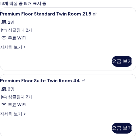
에
18개 객실 중 18개 표시 중
사
Premium
고급 침구, 오리/거위털 이불, 책상, 암
1
Premium Floor Standard Twin Room 21.5 ㎡
용
Floor
가
2명
Standard
능
싱글침대 2개
Twin
한
Room
무료 WiFi
필
21.5
Premium
자세히 보기
터
㎡
Floor
Standard
사
요금 보기
Twin
진
Room
21.5
모
Premium
고급 침구, 오리/거위털 이불, 책상, 암
1
㎡
Premium Floor Suite Twin Room 44 ㎡
두
Floor
자
2명
세
Suite
보
히
싱글침대 2개
Twin
기
보
Room
무료 WiFi
기
44
Premium
자세히 보기
㎡
Floor
Suite
사
요금 보기
Twin
진
Room