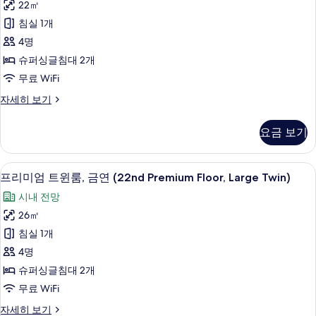
16th
22㎡
모
드
-
침실 1개
21nd
두
트
floors)
4명
보
윈
자
슈퍼싱글침대 2개
기
세
룸,
무료 WiFi
히
금
보
스
자세히 보기
기
연
탠
(22nd
다
요금 보기
드
Premium
트
Floor)
윈
프리미엄 트윈룸, 금연 (22nd Premium F
프
사
9
룸,
프리미엄 트윈룸, 금연 (22nd Premium Floor, Large Twin)
리
금
진
시내 전망
연
미
모
(22nd
26㎡
엄
Premium
두
침실 1개
Floor)
트
보
자
4명
윈
기
세
슈퍼싱글침대 2개
히
룸,
무료 WiFi
보
금
기
프
자세히 보기