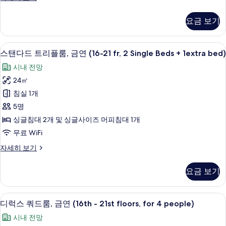
히
셔
2
보
리
기
요금 보기
beds)
룸,
사
금
연
진
스탠다드 트리플룸, 금연 (16-21 fr, 2 Sin
스
10
(The
스탠다드 트리플룸, 금연 (16-21 fr, 2 Single Beds + 1extra bed)
모
탠
top
시내 전망
floor,
두
다
2
24㎡
보
드
beds)
침실 1개
자
기
트
세
5명
리
히
싱글침대 2개 및 싱글사이즈 머피침대 1개
보
플
무료 WiFi
기
룸,
스
자세히 보기
금
탠
연
다
요금 보기
드
(16-
트
21
리
디럭스 쿼드룸, 금연 (16th - 21st floor
디
fr,
10
플
디럭스 쿼드룸, 금연 (16th - 21st floors, for 4 people)
럭
룸,
2
시내 전망
금
스
Single