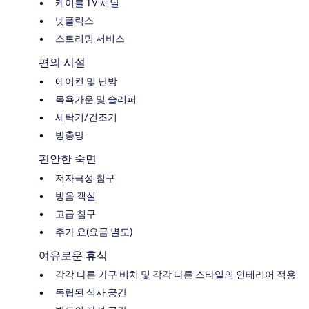
케이블 TV 채널
넷플릭스
스트리밍 서비스
편의 시설
에어컨 및 난방
목욕가운 및 슬리퍼
세탁기/건조기
방충망
편안한 숙면
저자극성 침구
방음 객실
고급 침구
추가 요(요금 별도)
여유로운 휴식
각각 다른 가구 비치 및 각각 다른 스타일의 인테리어 적용
독립된 식사 공간