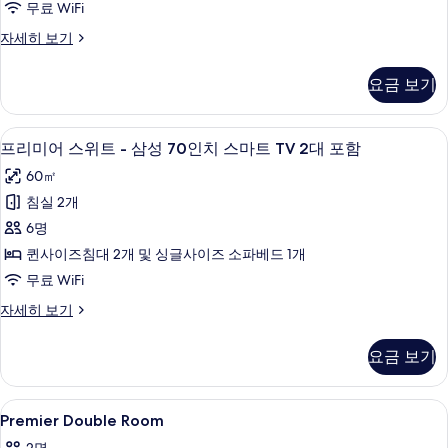
무료 WiFi
보
모
-
기
디
자세히 보기
삼
두
럭
성
보
스
요금 보기
스
70
기
위
인
트
프리미어 스위트 - 삼성 70인치 스마트 TV
프
치
14
-
프리미어 스위트 - 삼성 70인치 스마트 TV 2대 포함
리
삼
스
60㎡
성
미
마
70
침실 2개
어
인
트
6명
치
스
TV
스
퀸사이즈침대 2개 및 싱글사이즈 소파베드 1개
위
포
마
무료 WiFi
트
트
함
TV
프
자세히 보기
-
사
포
리
삼
함
미
진
요금 보기
자
어
성
모
세
스
70
히
위
두
Premier
고급 침구, 노트북 작업 공간, 방음 설비, 
보
인
8
트
Premier Double Room
보
Double
기
-
치