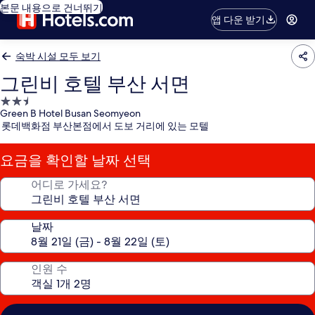
본문 내용으로 건너뛰기
앱 다운 받기
숙박 시설 모두 보기
그린비 호텔 부산 서면
2.5
Green B Hotel Busan Seomyeon
성
롯데백화점 부산본점에서 도보 거리에 있는 모텔
급
숙
요금을 확인할 날짜 선택
박
시
어디로 가세요?
설
날짜
인원 수