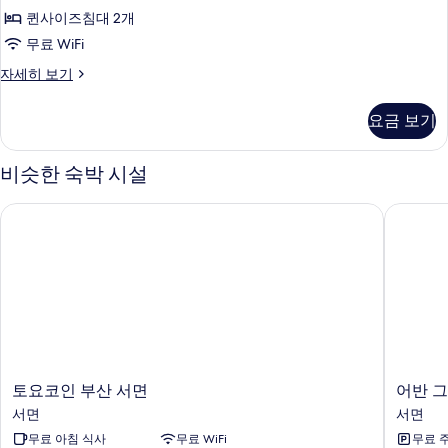
사
퀸사이즈침대 2개
진
무료 WiFi
모
Deluxe
자세히 보기
두
Suite
보
자
요금 보기
세
기
히
보
비슷한 숙박 시설
기
토요코인 부산 서면
어반 그
토
어
토요코인 부산 서면
어반 
요
반
서면
서면
코
그
무료 아침 식사
무료 WiFi
무료 
인
루