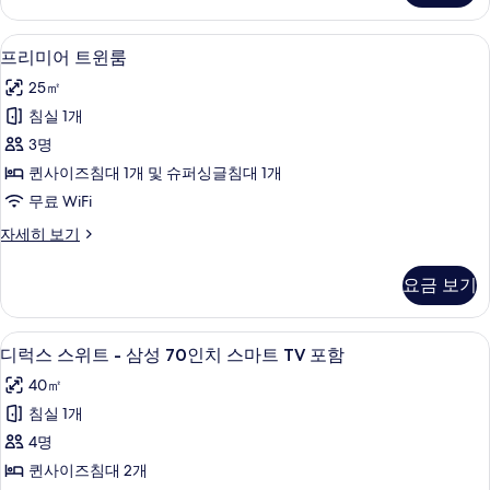
에
더
어
블
프리미어 트윈룸 | 고급 침구, 노트북 작업 
프
10
룸
프리미어 트윈룸
드
리
-
25㎡
레
삼
미
성
침실 1개
서,
어
에
3명
삼
어
트
드
퀸사이즈침대 1개 및 슈퍼싱글침대 1개
성
윈
레
무료 WiFi
70
서,
룸
인
삼
프
자세히 보기
사
성
리
치
70
진
미
요금 보기
스
인
어
모
치
트
마
두
스
윈
디럭스 스위트 - 삼성 70인치 스마트 TV 
디
트
마
13
룸
디럭스 스위트 - 삼성 70인치 스마트 TV 포함
보
트
럭
TV
자
기
40㎡
TV
세
포
스
포
히
침실 1개
함
스
함
보
4명
자
기
사
위
세
퀸사이즈침대 2개
진
트
히