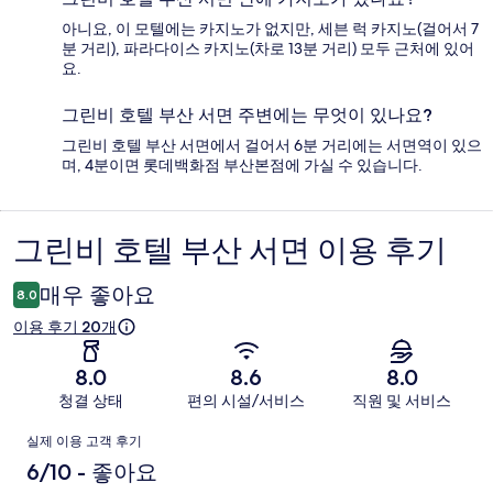
아니요, 이 모텔에는 카지노가 없지만, 세븐 럭 카지노(걸어서 7
분 거리), 파라다이스 카지노(차로 13분 거리) 모두 근처에 있어
요.
그린비 호텔 부산 서면 주변에는 무엇이 있나요?
그린비 호텔 부산 서면에서 걸어서 6분 거리에는 서면역이 있으
며, 4분이면 롯데백화점 부산본점에 가실 수 있습니다.
그린비 호텔 부산 서면 이용 후기
이
용
매우 좋아요
8.0
후
이용 후기 20개
기
8.0
8.6
8.0
청결 상태
편의 시설/서비스
직원 및 서비스
이
실제 이용 고객 후기
용
6/10 - 좋아요