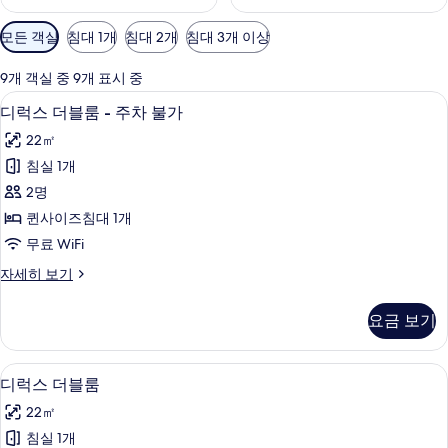
객
모든 객실
침대 1개
침대 2개
침대 3개 이상
실
에
9개 객실 중 9개 표시 중
사
고급 침구, 노트북 작업 공간, 방음 설비, 
디
10
디럭스 더블룸 - 주차 불가
용
럭
가
22㎡
스
능
침실 1개
더
한
2명
블
필
퀸사이즈침대 1개
터
룸
무료 WiFi
-
디
자세히 보기
주
럭
차
스
요금 보기
더
불
블
가
룸
고급 침구, 노트북 작업 공간, 방음 설비, 
디
10
-
사
디럭스 더블룸
럭
주
진
22㎡
차
스
모
불
침실 1개