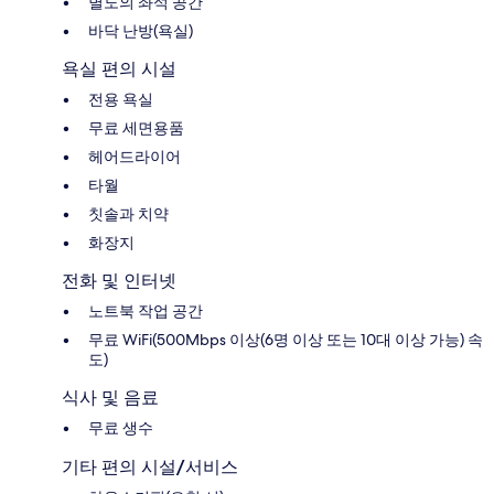
별도의 좌석 공간
바닥 난방(욕실)
욕실 편의 시설
전용 욕실
무료 세면용품
헤어드라이어
타월
칫솔과 치약
화장지
전화 및 인터넷
노트북 작업 공간
무료 WiFi(500Mbps 이상(6명 이상 또는 10대 이상 가능) 속
도)
식사 및 음료
무료 생수
기타 편의 시설/서비스