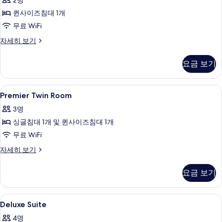
2명
기
삼
Room
스
성
퀸사이즈침대 1개
사
70
마
무료 WiFi
진
인
트
치
모
Premier
자세히 보기
스
TV
Double
두
마
Room
2
요금 보기
트
보
자
대
TV
세
기
2
포
히
Premier
고급 침구, 노트북 작업 공간, 방음 설비, 
대
8
보
Premier Twin Room
함
Twin
포
기
3명
함
사
Room
자
싱글침대 1개 및 퀸사이즈침대 1개
진
사
세
무료 WiFi
모
히
진
보
두
모
Premier
자세히 보기
기
Twin
보
두
Room
요금 보기
기
보
자
세
기
히
Deluxe
고급 침구, 노트북 작업 공간, 방음 설비, 
11
보
Deluxe Suite
Suite
기
4명