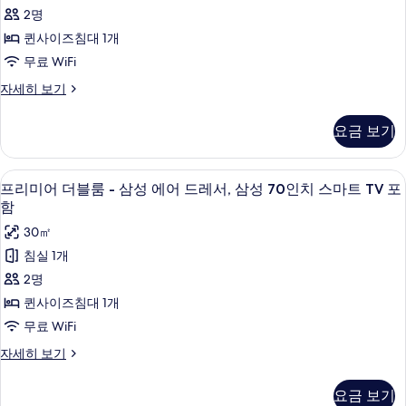
더
가
두
2명
자
블
보
세
퀸사이즈침대 1개
룸
히
기
무료 WiFi
보
사
기
디
자세히 보기
진
럭
모
스
요금 보기
더
두
블
보
룸
프리미어 더블룸 - 삼성 에어 드레서, 삼성 
프
9
자
프리미어 더블룸 - 삼성 에어 드레서, 삼성 70인치 스마트 TV 포
기
리
세
함
히
미
30㎡
보
어
기
침실 1개
더
2명
블
퀸사이즈침대 1개
룸
무료 WiFi
-
프
자세히 보기
삼
리
미
성
요금 보기
어