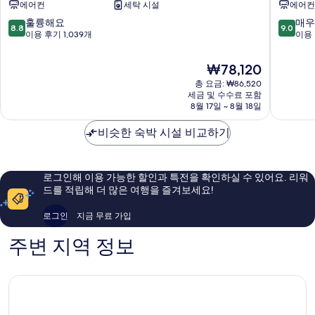
에어컨
세탁 시설
에어컨
부
브
산
호
10
10
훌륭해요
매우
8.8
9.0
서
텔
점
점
이용 후기 1,039개
이용 
면
서
만
만
서
면
점
점
현
₩78,120
면
중
중
재
총 요금: ₩86,520
8.8
9.0
요
세금 및 수수료 포함
점,
점,
금
8월 17일 ~ 8월 18일
훌
매
₩78,120
륭
우
비슷한 숙박 시설 비교하기
해
훌
요,
륭
이
해
용
요,
로그인해 이용 가능한 할인과 특전을 확인하실 수 있어요. 리워
후
이
드를 적립해 더 많은 여행을 즐겨보세요!
기
용
1,039
후
로그인
지금 무료 가입
개
기
33
주변 지역 정보
개