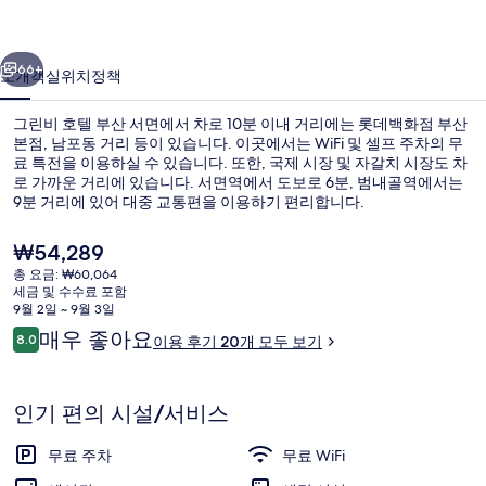
산
이전
다음
서
66+
소개
객실
위치
정책
면
그린비 호텔 부산 서면에서 차로 10분 이내 거리에는 롯데백화점 부산
의
본점, 남포동 거리 등이 있습니다. 이곳에서는 WiFi 및 셀프 주차의 무
료 특전을 이용하실 수 있습니다. 또한, 국제 시장 및 자갈치 시장도 차
사
로 가까운 거리에 있습니다. 서면역에서 도보로 6분, 범내골역에서는
진
9분 거리에 있어 대중 교통편을 이용하기 편리합니다.
갤
현
₩54,289
재
러
총 요금: ₩60,064
가
세금 및 수수료 포함
프리미어 더블룸 - 삼성 에어 드레서, 삼성 
리
격
9월 2일 ~ 9월 3일
은
이
매우 좋아요
8.0
이용 후기 20개 모두 보기
₩54,289
10점 만점 중 8.0점.
용
후
기
인기 편의 시설/서비스
무료 주차
무료 WiFi