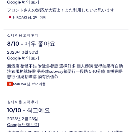
Google 번역 보기
フロントさんの対応が大変よくまた利用したいと思います
HIROAKI 님, 2박 여행
실제 이용 고객 후기
8/10 - 매우 좋아요
2023년 3월 30일
Google 번역 보기
新酒店 整體不錯 附近多餐廳 選擇好多 個人黎講 覺得如果有自助
洗衣服務就好啦 另外離subway都要行一段路 5-10分鐘 血拼完唔
想行 但總括嚟講 物有所值👍
Man Wa 님, 2박 여행
실제 이용 고객 후기
10/10 - 최고예요
2023년 2월 23일
Google 번역 보기