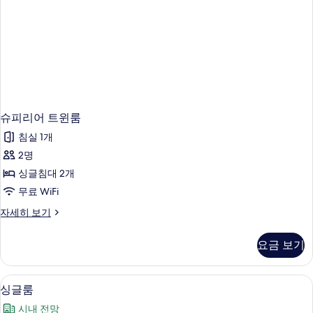
슈피리어 트윈룸
침실 1개
2명
싱글침대 2개
무료 WiFi
슈
자세히 보기
피
리
요금 보기
어
트
윈
저자극성 침구, 책상, 암막 커튼, 다리
싱
1
룸
싱글룸
글
자
시내 전망
세