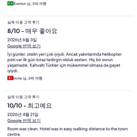
Éverton 님, 3박 여행
실제 이용 고객 후기
8/10 - 매우 좋아요
2026년 6월 3일
Google 번역 보기
İyi günler, otelin yeri çok iyiydi. Ancak yakınlarında helikopter
pisti var ilk gün biraz tedirgin olduk sesten. Hiç bir sorun
yaşamadık. Kahvaltı Türkler için mükemmel olmasa da gayet
iyiydi.
mine 님, 6박 여행
실제 이용 고객 후기
10/10 - 최고예요
2026년 4월 21일
Google 번역 보기
Room was clean. Hotel was in easy walking distance to the town
centre.