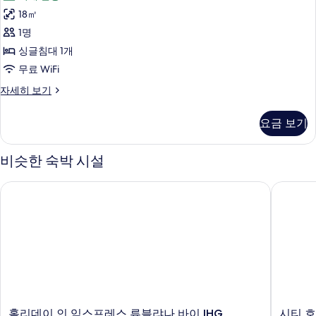
룸
히
18㎡
사
보
1명
기
진
싱글침대 1개
모
무료 WiFi
두
싱
자세히 보기
보
글
기
룸
요금 보기
자
세
히
비슷한 숙박 시설
보
기
홀리데이 인 익스프레스 류블랴나 바이 IHG
시티 호
홀
시
홀리데이 인 익스프레스 류블랴나 바이 IHG
시티 