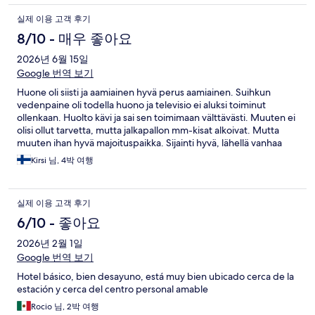
실제 이용 고객 후기
8/10 - 매우 좋아요
2026년 6월 15일
Google 번역 보기
Huone oli siisti ja aamiainen hyvä perus aamiainen. Suihkun
vedenpaine oli todella huono ja televisio ei aluksi toiminut
ollenkaan. Huolto kävi ja sai sen toimimaan välttävästi. Muuten ei
olisi ollut tarvetta, mutta jalkapallon mm-kisat alkoivat. Mutta
muuten ihan hyvä majoituspaikka. Sijainti hyvä, lähellä vanhaa
kaupunkia.
Kirsi 님, 4박 여행
실제 이용 고객 후기
6/10 - 좋아요
2026년 2월 1일
Google 번역 보기
Hotel básico, bien desayuno, está muy bien ubicado cerca de la
estación y cerca del centro personal amable
Rocio 님, 2박 여행