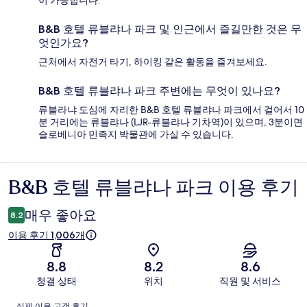
이 가능합니다.
B&B 호텔 류블랴나 파크 및 인근에서 즐길만한 것은 무
엇인가요?
근처에서 자전거 타기, 하이킹 같은 활동을 즐겨보세요.
B&B 호텔 류블랴나 파크 주변에는 무엇이 있나요?
류블라냐 도심에 자리한 B&B 호텔 류블랴나 파크에서 걸어서 10
분 거리에는 류블랴나 (LJR-류블랴나 기차역)이 있으며, 3분이면
슬로베니아 민족지 박물관에 가실 수 있습니다.
B&B 호텔 류블랴나 파크 이용 후기
이
용
매우 좋아요
8.2
후
이용 후기 1,006개
기
8.8
8.2
8.6
청결 상태
위치
직원 및 서비스
이
실제 이용 고객 후기