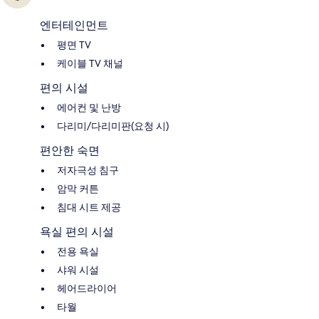
엔터테인먼트
평면 TV
케이블 TV 채널
편의 시설
에어컨 및 난방
다리미/다리미판(요청 시)
편안한 숙면
저자극성 침구
암막 커튼
침대 시트 제공
욕실 편의 시설
전용 욕실
샤워 시설
헤어드라이어
타월