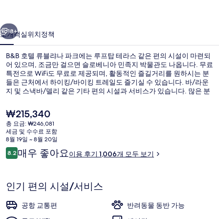
나
이전
다음
파
18+
소개
객실
위치
정책
크
B&B 호텔 류블랴나 파크에는 루프탑 테라스 같은 편의 시설이 마련되
의
어 있으며, 조금만 걸으면 슬로베니아 민족지 박물관도 나옵니다. 무료
사
특전으로 WiFi도 무료로 제공되며, 활동적인 즐길거리를 원하시는 분
들은 근처에서 하이킹/바이킹 트레일도 즐기실 수 있습니다. 바/라운
진
지 및 스낵바/델리 같은 기타 편의 시설과 서비스가 있습니다. 많은 분
들이 이곳의 친절한 고객 서비스 및 전반적인 숙박 시설 상태에 굉장히
갤
만족했습니다.
현
₩215,340
러
재
총 요금: ₩246,081
가
세금 및 수수료 포함
리
로비
격
8월 19일 ~ 8월 20일
은
이
매우 좋아요
8.2
이용 후기 1,006개 모두 보기
₩215,340
10점 만점 중 8.2점.
용
후
기
인기 편의 시설/서비스
공항 교통편
반려동물 동반 가능