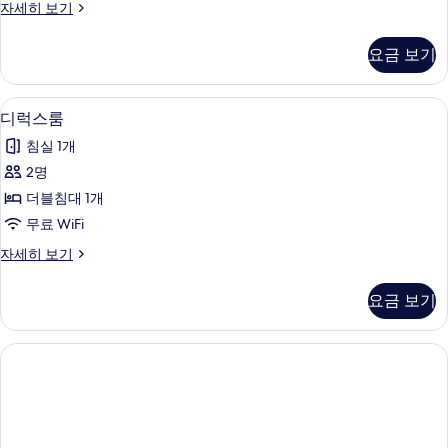
이
자세히 보기
룸
코
사
노
요금 보기
미
진
더
모
블
디럭스룸 | 저자극성 침구, 책상, 암막 
디
2
룸
디럭스룸
두
럭
자
보
침실 1개
세
스
히
기
2명
룸
보
더블침대 1개
기
사
무료 WiFi
진
디
자세히 보기
모
럭
두
스
요금 보기
룸
보
자
기
세
히
보
기