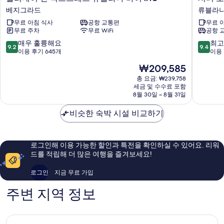
리
티
베지그라드
류블라냐
데
호
무료 아침 식사
공항 교통편
무료 
이
텔
무료 주차
무료 WiFi
공항 
인
류
익
블
10
10
매우 훌륭해요
최고
9.2
9.4
스
랴
점
점
이용 후기 645개
이용 
프
나
만
만
현
₩209,585
레
류
점
점
재
스
블
중
중
총 요금: ₩239,758
요
류
세금 및 수수료 포함
라
9.2
9.4
금
8월 30일 ~ 8월 31일
블
냐
점,
점,
₩209,585
랴
도
매
최
비슷한 숙박 시설 비교하기
나
심
우
고
바
훌
예
이
륭
요,
IHG
해
이
로그인해 이용 가능한 할인과 특전을 확인하실 수 있어요. 리워
베
요,
용
드를 적립해 더 많은 여행을 즐겨보세요!
지
이
후
그
용
기
로그인
지금 무료 가입
라
후
1,348
드
기
개
주변 지역 정보
645
개