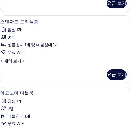
요금 보기
자
세
히
저자극성 침구, 책상, 암막 커튼, 다리
스
3
보
스탠다드 트리플룸
탠
기
침실 1개
다
3명
드
싱글침대 1개 및 더블침대 1개
트
무료 WiFi
리
스
자세히 보기
플
탠
룸
다
요금 보기
드
사
트
진
리
이코노미 더블룸 | 저자극성 침구, 책상,
이
1
플
이코노미 더블룸
모
코
룸
두
침실 1개
자
노
세
보
2명
미
히
기
더블침대 1개
보
더
기
무료 WiFi
블