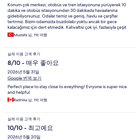
Konum çok merkezi, otobüs ve tren istasyonuna yürüyerek 10
dakika ve otobüs istasyonundan 30 dakikada havaalanına
gidebiliyorsunuz. Odalar temiz ve geniş, havlu ve çarşflar
tertrmiz. Bizim odamızda buzdolabı yoktu ancak bir gece
kalacağımız için dert etmedik. Kahvaltısı çok iyi, fazlasıyla çeşit
var ve tıka basa doyarsınız. Turistik bölgelere yürüyerek 10
Mustafa 님, 1박 여행
dakikada ulaşabilirsiniz. Çalışanlar güleryüzlü ve yardımsever.
Güzel bir Lübliyana tatili için konaklamayı burada gönül
rahatlığıyla yapabilirsiniz.
실제 이용 고객 후기
8/10 - 매우 좋아요
2026년 5월 31일
Google 번역 보기
Perfect place to stay close to eveything! Evryone is super nice
and helpful
Radhika 님, 1박 여행
실제 이용 고객 후기
10/10 - 최고예요
2026년 5월 20일