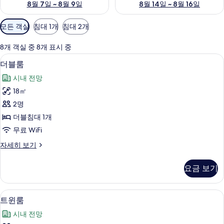
8월 7일 ~ 8월 9일
8월 14일 ~ 8월 16일
객
모든 객실
침대 1개
침대 2개
실
에
8개 객실 중 8개 표시 중
사
저자극성 침구, 책상, 암막 커튼, 다리
더
1
더블룸
용
블
가
시내 전망
룸
능
18㎡
사
한
2명
진
필
더블침대 1개
터
모
무료 WiFi
두
더
자세히 보기
보
블
기
룸
요금 보기
자
세
히
저자극성 침구, 책상, 암막 커튼, 다리
트
2
보
트윈룸
윈
기
시내 전망
룸