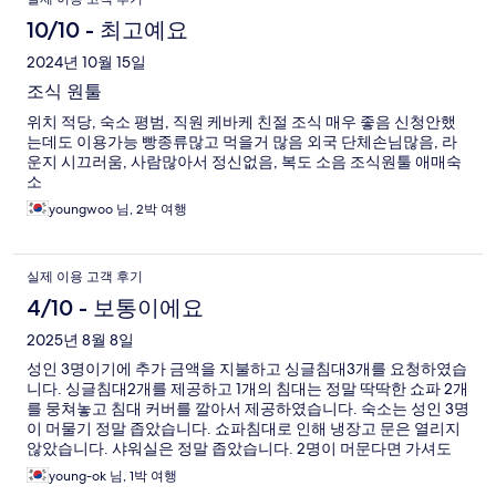
용
10/10 - 최고예요
후
2024년 10월 15일
조식 원툴
기
위치 적당, 숙소 평범, 직원 케바케 친절 조식 매우 좋음 신청안했
는데도 이용가능 빵종류많고 먹을거 많음 외국 단체손님많음, 라
운지 시끄러움, 사람많아서 정신없음, 복도 소음 조식원툴 애매숙
소
youngwoo 님, 2박 여행
실제 이용 고객 후기
4/10 - 보통이에요
2025년 8월 8일
성인 3명이기에 추가 금액을 지불하고 싱글침대3개를 요청하였습
니다. 싱글침대2개를 제공하고 1개의 침대는 정말 딱딱한 쇼파 2개
를 뭉쳐놓고 침대 커버를 깔아서 제공하였습니다. 숙소는 성인 3명
이 머물기 정말 좁았습니다. 쇼파침대로 인해 냉장고 문은 열리지
않았습니다. 샤워실은 정말 좁았습니다. 2명이 머문다면 가셔도
좋겠지만, 성인 3명은 정말 추천하지 않습니다. 허리가 너무 아파
young-ok 님, 1박 여행
서 나중에는 싱글침대2개에서 성인 3명이 잠을 잤습니다. 또한 방