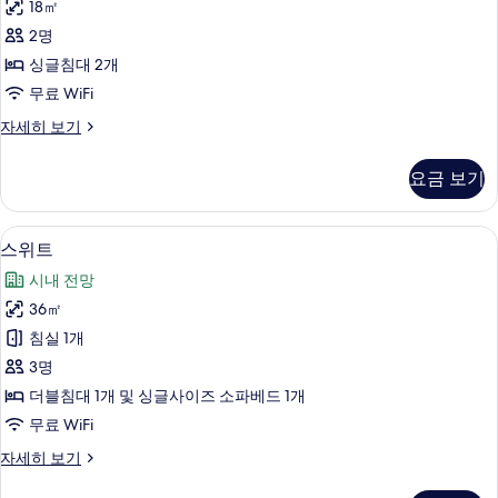
18㎡
사
2명
진
싱글침대 2개
모
무료 WiFi
두
트
자세히 보기
보
윈
기
룸
요금 보기
자
세
히
스위트 | 내부
스
1
보
스위트
위
기
시내 전망
트
36㎡
사
침실 1개
진
3명
모
더블침대 1개 및 싱글사이즈 소파베드 1개
두
무료 WiFi
보
스
자세히 보기
기
위
트