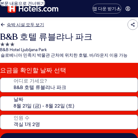
본문 내용으로 건너뛰기
앱 다운 받기
숙박 시설 모두 보기
B&B 호텔 류블랴나 파크
3.0
B&B Hotel Ljubljana Park
성
슬로베니아 민족지 박물관 근처에 위치한 호텔, 바/라운지 이용 가능
급
숙
요금을 확인할 날짜 선택
박
시
어디로 가세요?
설
날짜
인원 수