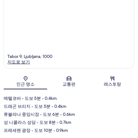
Tabor 9, Ljubljana, 1000
지도로 보기
지도
인근 명소
교통편
레스토랑
메텔코바
- 도보 5분
- 0.4km
드래곤 브리지
- 도보 5분
- 0.4km
류블랴나 중앙시장
- 도보 6분
- 0.6km
성 니콜라스 성당
- 도보 8분
- 0.7km
프레세렌 광장
- 도보 10분
- 0.9km