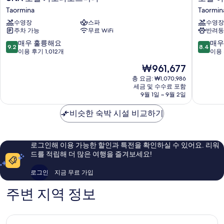
호
텔
Taormina
Taormin
텔
아
수영장
스파
수영장
카
리
주차 가능
무료 WiFi
반려동
포
스
타
톤
10
10
매우 훌륭해요
매우
9.2
8.4
오
&
점
점
이용 후기 1,012개
이용 
르
팔
만
만
현
₩961,677
미
라
점
점
재
나
초
중
중
총 요금: ₩1,070,986
요
Taormina
세금 및 수수료 포함
산
9.2
8.4
금
9월 1일 ~ 9월 2일
타
점,
점,
₩961,677
카
매
매
비슷한 숙박 시설 비교하기
테
우
우
리
훌
좋
나
륭
아
Taormin
해
요,
로그인해 이용 가능한 할인과 특전을 확인하실 수 있어요. 리워
요,
이
드를 적립해 더 많은 여행을 즐겨보세요!
이
용
용
후
로그인
지금 무료 가입
후
기
기
944
주변 지역 정보
1,012
개
개