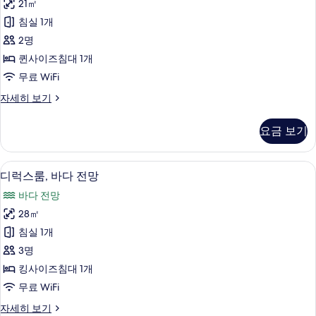
망
보
21㎡
어
자
기
침실 1개
세
룸
히
2명
사
보
퀸사이즈침대 1개
기
진
무료 WiFi
모
슈
자세히 보기
두
피
보
리
요금 보기
어
기
룸
자
디럭스룸, 바다 전망 | 미니바, 객실 내 
디
6
세
디럭스룸, 바다 전망
럭
히
바다 전망
보
스
기
28㎡
룸,
침실 1개
바
3명
다
킹사이즈침대 1개
전
무료 WiFi
망
디
자세히 보기
사