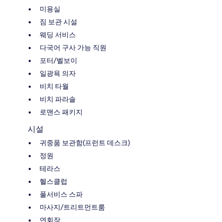
미용실
짐 보관 시설
웨딩 서비스
다국어 구사 가능 직원
포터/벨보이
일광욕 의자
비치 타월
비치 파라솔
로맨스 패키지
시설
귀중품 보관함(프런트 데스크)
정원
테라스
헬스클럽
풀서비스 스파
마사지/트리트먼트룸
연회장