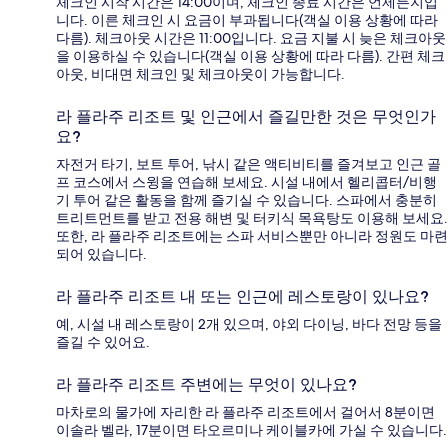
체크인 시작 시간은 14:00이며, 체크인 종료 시간은 언제든지입
니다. 이른 체크인 시 요금이 부과됩니다(객실 이용 상황에 따라
다름). 체크아웃 시간은 11:00입니다. 요금 지불 시 늦은 체크아웃
을 이용하실 수 있습니다(객실 이용 상황에 따라 다름). 간편 체크
아웃, 비대면 체크인 및 체크아웃이 가능합니다.
라 플라주 리조트 및 인근에서 즐길만한 것은 무엇인가
요?
자전거 타기, 보트 투어, 낚시 같은 액티비티를 즐겨보고 인근 골
프 코스에서 스윙을 연습해 보세요. 시설 내에서 헬리콥터/비행
기 투어 같은 활동을 함께 즐기실 수 있습니다. 스파에서 충분히
트리트먼트를 받고 전용 해변 및 터키식 목욕탕도 이용해 보세요.
또한, 라 플라주 리조트에는 스파 서비스뿐만 아니라 정원도 마련
되어 있습니다.
라 플라주 리조트 내 또는 인근에 레스토랑이 있나요?
예, 시설 내 레스토랑이 2개 있으며, 야외 다이닝, 바다 전망 등을
즐길 수 있어요.
라 플라주 리조트 주변에는 무엇이 있나요?
마차로의 물가에 자리한 라 플라주 리조트에서 걸어서 8분이면
이솔라 벨라, 17분이면 타오르미나 케이블카에 가실 수 있습니다.