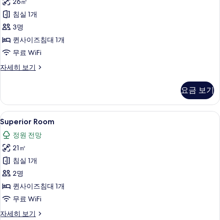
기
26㎡
엄
세
침실 1개
히
룸
보
3명
사
기
퀸사이즈침대 1개
진
무료 WiFi
모
프
자세히 보기
두
리
보
미
요금 보기
엄
기
룸
자
Superior
미니바, 객실 내 금고, 책상, 노트북 작업
5
세
Superior Room
Room
히
정원 전망
보
사
기
21㎡
진
침실 1개
모
2명
두
퀸사이즈침대 1개
보
무료 WiFi
기
Superior
자세히 보기