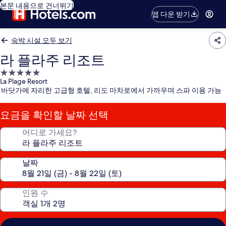
본문 내용으로 건너뛰기
앱 다운 받기
숙박 시설 모두 보기
라 플라주 리조트
5.0
La Plage Resort
성
바닷가에 자리한 고급형 호텔, 리도 마차로에서 가까우며 스파 이용 가능
급
숙
요금을 확인할 날짜 선택
박
시
어디로 가세요?
설
날짜
인원 수