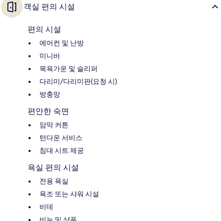
객실 편의 시설
편의 시설
에어컨 및 난방
미니바
목욕가운 및 슬리퍼
다리미/다리미판(요청 시)
방충망
편안한 숙면
암막 커튼
턴다운 서비스
침대 시트 제공
욕실 편의 시설
전용 욕실
욕조 또는 샤워 시설
비데
비누 및 샴푸