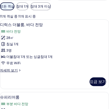
객
모든 객실
침대 1개
침대 3개 이상
실
에
11개 객실 중 11개 표시 중
사
디럭스 더블룸, 바다 전망 | 미니바, 객실
디
3
디럭스 더블룸, 바다 전망
용
럭
가
바다 전망
스
능
28㎡
더
한
침실 1개
블
필
3명
터
룸,
더블침대 1개 또는 싱글침대 1개
바
무료 WiFi
다
디
자세히 보기
전
럭
망
스
요금 보기
더
사
블
진
룸,
슈피리어룸 | 객실에서 보이는 전망
슈
7
바
슈피리어룸
모
피
다
두
부분 바다 전망
전
리