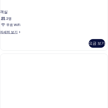
객실
2명
무료 WiFi
객
자세히 보기
실
자
요금 보기
세
히
보
기