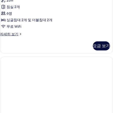
진
25㎡
바
다
모
침실 2개
전
다
망
두
6명
전
자
보
싱글침대 2개 및 더블침대 2개
세
망
기
무료 WiFi
히
사
보
스
자세히 보기
기
진
위
모
트,
요금 보기
바
두
다
보
전
망
기
자
세
히
보
기