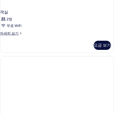
객실
2명
무료 WiFi
객
자세히 보기
실
자
요금 보기
세
히
보
기