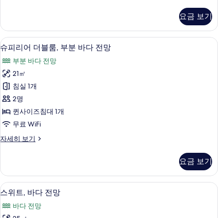
Room
자
요금 보기
세
히
보
헤어드라이어, 목욕가운, 슬리퍼, 비데
슈
4
기
슈피리어 더블룸, 부분 바다 전망
피
부분 바다 전망
리
21㎡
어
침실 1개
더
2명
블
퀸사이즈침대 1개
룸,
무료 WiFi
부
슈
자세히 보기
분
피
바
리
요금 보기
어
다
더
전
블
스위트, 바다 전망 | 미니바, 객실 내 금
스
7
룸,
스위트, 바다 전망
망
위
부
사
바다 전망
분
트,
바