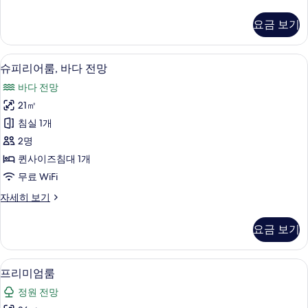
럭
진
스
요금 보기
룸,
모
바
두
다
슈피리어룸, 바다 전망 | 미니바, 객실 내
슈
5
전
슈피리어룸, 바다 전망
보
피
망
기
바다 전망
자
리
세
21㎡
어
히
침실 1개
보
룸,
기
2명
바
퀸사이즈침대 1개
다
무료 WiFi
전
슈
자세히 보기
망
피
사
리
요금 보기
어
진
룸,
모
바
미니바, 객실 내 금고, 책상, 노트북 작업
프
4
다
프리미엄룸
두
리
전
보
정원 전망
망
미
자