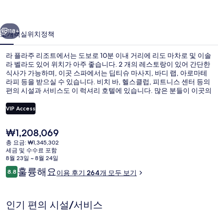
트
이전
다음
의
118+
소개
객실
위치
정책
사
라 플라주 리조트에서는 도보로 10분 이내 거리에 리도 마차로 및 이솔
진
라 벨라도 있어 위치가 아주 좋습니다. 2 개의 레스토랑이 있어 간단한
식사가 가능하며, 이곳 스파에서는 딥티슈 마사지, 바디 랩, 아로마테
갤
라피 등을 받으실 수 있습니다. 비치 바, 헬스클럽, 피트니스 센터 등의
러
편의 시설과 서비스도 이 럭셔리 호텔에 있습니다. 많은 분들이 이곳의
친절한 고객 서비스 및 전반적인 숙박 시설 상태에 높은 평점을 주셨습
리
니다.
VIP Access
현
₩1,208,069
비치 바
재
총 요금: ₩1,345,302
가
세금 및 수수료 포함
격
8월 23일 ~ 8월 24일
은
이
훌륭해요
8.8
이용 후기 264개 모두 보기
₩1,208,069
10점 만점 중 8.8점.
용
후
기
인기 편의 시설/서비스