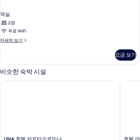
객실
2명
무료 WiFi
객
자세히 보기
실
자
요금 보기
세
히
보
비슷한 숙박 시설
기
UNA 호텔 카포타오르미나
호텔 아리
UNA
호
UNA 호텔 카포타오르미나
호텔 아