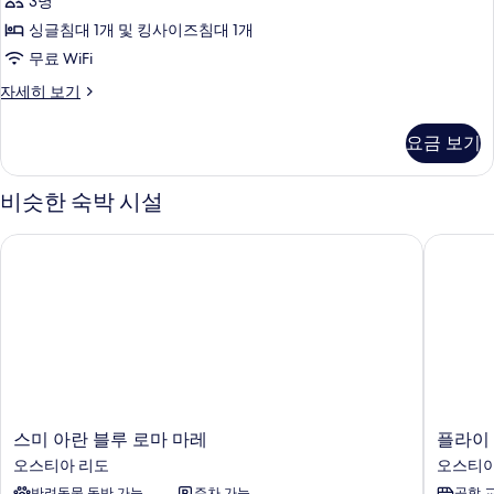
3명
보
Room
기
싱글침대 1개 및 킹사이즈침대 1개
with
Single
무료 WiFi
Bed
Standard
자세히 보기
사
King
Room
진
요금 보기
with
모
Single
Bed
두
비슷한 숙박 시설
자
보
세
스미 아란 블루 로마 마레
플라이 
히
기
보
기
스
플
스미 아란 블루 로마 마레
플라이
미
라
오스티아 리도
오스티아
아
이
반려동물 동반 가능
주차 가능
공항 