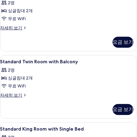
대
2명
사
2
이
1
싱글침대 2개
Twin
즈
개
Beds,
무료 WiFi
침
Balcony
사
대
Classic
자세히 보기
1
사
Room,
진
개
2
진
모
요금 보기
자
Twin
세
모
두
Beds,
히
Balcony
두
보
Standard
욕실 | 샤워기/욕조 결합, 무료 세면용품
보
1
자
Standard Twin Room with Balcony
보
Twin
기
기
세
2명
히
Room
기
보
싱글침대 2개
with
기
Balcony
무료 WiFi
사
Standard
자세히 보기
Twin
진
Room
모
요금 보기
with
두
Balcony
자
보
Standard
미니바, 객실 내 금고, 책상, 방음 설비
1
세
Standard King Room with Single Bed
King
기
히