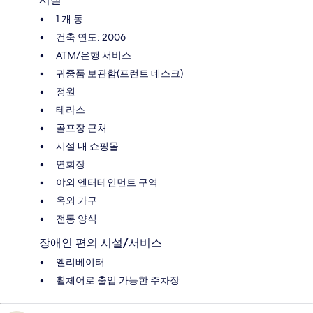
1 개 동
건축 연도: 2006
ATM/은행 서비스
귀중품 보관함(프런트 데스크)
정원
테라스
골프장 근처
시설 내 쇼핑몰
연회장
야외 엔터테인먼트 구역
옥외 가구
전통 양식
장애인 편의 시설/서비스
엘리베이터
휠체어로 출입 가능한 주차장