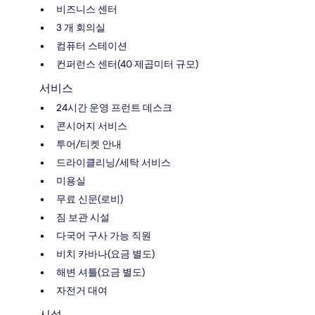
비즈니스 센터
3 개 회의실
컴퓨터 스테이션
컨퍼런스 센터(40 제곱미터 규모)
서비스
24시간 운영 프런트 데스크
콘시어지 서비스
투어/티켓 안내
드라이클리닝/세탁 서비스
미용실
무료 신문(로비)
짐 보관 시설
다국어 구사 가능 직원
비치 카바나(요금 별도)
해변 셔틀(요금 별도)
자전거 대여
시설