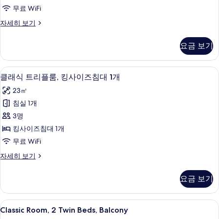
사
자
두
무료 WiFi
세
이
보
히
클
자세히 보기
즈
보
래
기
기
침
식
요금 보기
룸,
대
킹
1
사
클래식 트리플룸, 킹사이즈침대 1개 | 미니
클
2
이
개,
클래식 트리플룸, 킹사이즈침대 1개
래
즈
발
23㎡
침
식
코
대
침실 1개
트
1
니
3명
개,
리
사
발
킹사이즈침대 1개
플
코
진
무료 WiFi
니
룸,
모
자
클
자세히 보기
킹
세
래
두
히
사
식
보
요금 보기
보
트
이
기
기
리
즈
플
Classic
미니바, 객실 내 금고, 책상, 방음 설비
9
룸,
Classic Room, 2 Twin Beds, Balcony
침
Room,
킹