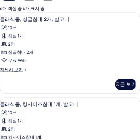
실
에
6개 객실 중 6개 표시 중
사
클래식룸, 싱글침대 2개, 발코니 | 객실
클
4
클래식룸, 싱글침대 2개, 발코니
용
래
가
19㎡
식
능
침실 1개
룸,
한
2명
싱
필
싱글침대 2개
터
글
무료 WiFi
침
클
자세히 보기
대
래
2
식
요금 보기
룸,
개,
싱
발
글
클래식룸, 킹사이즈침대 1개, 발코니 |
클
3
침
코
클래식룸, 킹사이즈침대 1개, 발코니
래
대
니
19㎡
2
식
사
개,
침실 1개
룸,
발
진
2명
코
킹
모
니
킹사이즈침대 1개