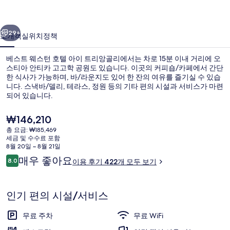
호
이전
다음
텔
29+
소개
객실
위치
정책
아
베스트 웨스턴 호텔 아이 트리앙골리에서는 차로 15분 이내 거리에 오
이
스티아 안티카 고고학 공원도 있습니다. 이곳의 커피숍/카페에서 간단
한 식사가 가능하며, 바/라운지도 있어 한 잔의 여유를 즐기실 수 있습
트
니다. 스낵바/델리, 테라스, 정원 등의 기타 편의 시설과 서비스가 마련
리
되어 있습니다.
앙
현
₩146,210
재
골
총 요금: ₩185,469
가
세금 및 수수료 포함
숙박 시설 정면
리
격
8월 20일 ~ 8월 21일
은
이
매우 좋아요
의
8.0
이용 후기 422개 모두 보기
₩146,210
10점 만점 중 8.0점.
용
사
후
기
진
인기 편의 시설/서비스
갤
무료 주차
무료 WiFi
러