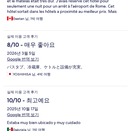
et le matelas était très dur. J'avais réservé cet hôtel pour
seulement une nuit pour un arrêt à l'aéroport de Rome. Cet
hôtel sortait dans les hôtels a proximité au meilleur prix. Mais
attention, il se trouve a 30 min de taxi et il vous en coûtera 55
Gaetan 님, 1박 여행
Euro par allé.
실제 이용 고객 후기
8/10 - 매우 좋아요
2026년 3월 5일
Google 번역 보기
バスタブ、冷蔵庫、ケトルと設備が充実。
YOSHIHISA 님, 4박 여행
실제 이용 고객 후기
10/10 - 최고예요
2025년 10월 17일
Google 번역 보기
Estaba muy bien ubicado y muy cuidado
Gabriela 님, 1박 여행