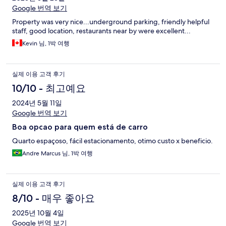
Google 번역 보기
Property was very nice...underground parking, friendly helpful
staff, good location, restaurants near by were excellent...
Kevin 님, 1박 여행
실제 이용 고객 후기
10/10 - 최고예요
2024년 5월 11일
Google 번역 보기
Boa opcao para quem está de carro
Quarto espaçoso, fácil estacionamento, otimo custo x beneficio.
Andre Marcus 님, 1박 여행
실제 이용 고객 후기
8/10 - 매우 좋아요
2025년 10월 4일
Google 번역 보기