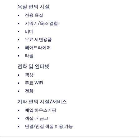
욕실 편의 시설
전용 욕실
샤워기/욕조 결합
비데
무료 세면용품
헤어드라이어
타월
전화 및 인터넷
책상
무료 WiFi
전화
기타 편의 시설/서비스
매일 하우스키핑
객실 내 금고
연결/인접 객실 이용 가능