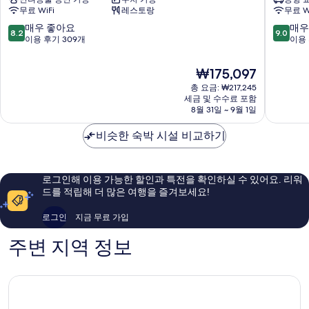
란
데
무료 WiFi
레스토랑
무료 W
블
코
루
호
10
10
매우 좋아요
매우
8.2
9.0
로
텔
점
점
이용 후기 309개
이용 
마
오
만
만
마
스
점
점
현
₩175,097
레
티
중
중
재
오
총 요금: ₩217,245
아
8.2
9.0
요
세금 및 수수료 포함
스
리
점,
점,
금
8월 31일 ~ 9월 1일
티
도
매
매
₩175,097
아
우
우
비슷한 숙박 시설 비교하기
리
좋
훌
도
아
륭
요,
해
이
요,
로그인해 이용 가능한 할인과 특전을 확인하실 수 있어요. 리워
용
이
드를 적립해 더 많은 여행을 즐겨보세요!
후
용
기
후
로그인
지금 무료 가입
309
기
개
988
주변 지역 정보
개