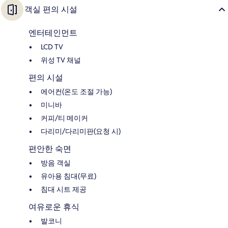
객실 편의 시설
엔터테인먼트
LCD TV
위성 TV 채널
편의 시설
에어컨(온도 조절 가능)
미니바
커피/티 메이커
다리미/다리미판(요청 시)
편안한 숙면
방음 객실
유아용 침대(무료)
침대 시트 제공
여유로운 휴식
발코니