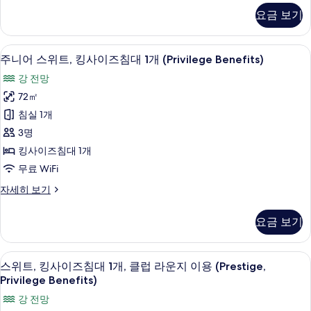
실
모
사
자
요금 보기
1
세
두
진
개
히
(Mansion
보
모
보
주니어 스위트, 킹사이즈침대 1개 (Privileg
주
9
at
주니어 스위트, 킹사이즈침대 1개 (Privilege Benefits)
기
기
두
니
Sofitel,
강 전망
Privilege
보
어
Benefit)
72㎡
기
스
자
침실 1개
세
위
히
3명
트,
보
킹사이즈침대 1개
기
킹
무료 WiFi
사
주
자세히 보기
이
니
즈
어
요금 보기
스
침
위
대
트,
스위트, 킹사이즈침대 1개, 클럽 라운지 이용 (Pr
스
10
킹
스위트, 킹사이즈침대 1개, 클럽 라운지 이용 (Prestige,
1
위
사
Privilege Benefits)
개
이
트,
강 전망
(Privilege
즈