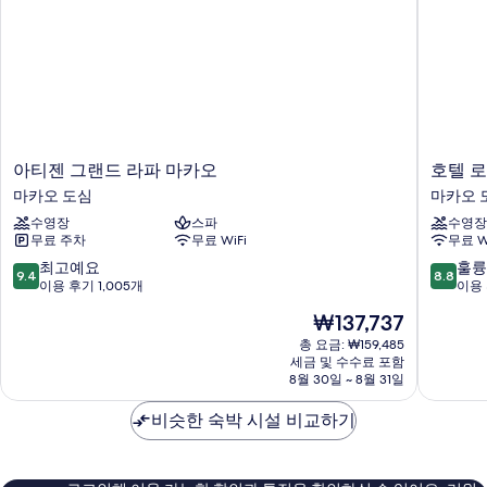
진
개,
강
모
전
두
망
자
보
세
기
히
보
기
아
호
아티젠 그랜드 라파 마카오
호텔 
티
텔
마카오 도심
마카오 
젠
로
수영장
스파
수영장
그
열
무료 주차
무료 WiFi
무료 W
랜
마
드
카
10
10
최고예요
훌륭
9.4
8.8
라
오
점
점
이용 후기 1,005개
이용 
파
마
만
만
현
₩137,737
마
카
점
점
재
카
오
중
중
총 요금: ₩159,485
요
오
세금 및 수수료 포함
도
9.4
8.8
금
8월 30일 ~ 8월 31일
마
심
점,
점,
₩137,737
카
최
훌
비슷한 숙박 시설 비교하기
오
고
륭
도
예
해
심
요,
요,
이
이