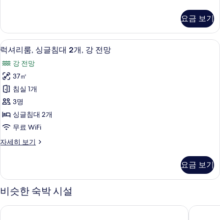
대
피
기
보
2
리
기
요금 보기
어
개,
룸,
시
싱
럭셔리룸, 싱글침대 2개, 강 전망 | 고급 
럭
7
글
내
럭셔리룸, 싱글침대 2개, 강 전망
셔
침
전
강 전망
대
리
망
2
37㎡
룸,
개,
사
침실 1개
시
싱
진
내
3명
글
전
모
싱글침대 2개
망
침
두
무료 WiFi
자
대
세
보
럭
자세히 보기
히
2
셔
기
보
개,
리
기
요금 보기
룸,
강
싱
전
글
비슷한 숙박 시설
침
망
대
사
아티젠 그랜드 라파 마카오
호텔 로
2