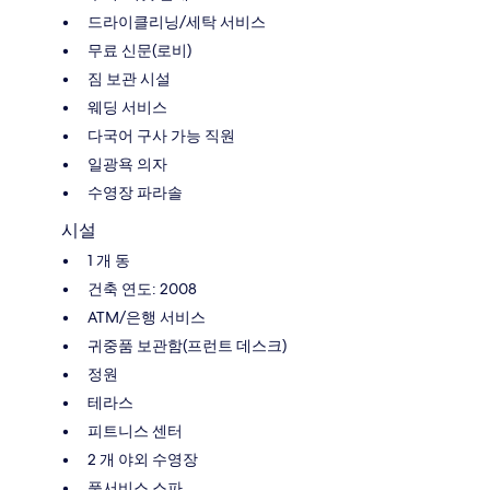
드라이클리닝/세탁 서비스
무료 신문(로비)
짐 보관 시설
웨딩 서비스
다국어 구사 가능 직원
일광욕 의자
수영장 파라솔
시설
1 개 동
건축 연도: 2008
ATM/은행 서비스
귀중품 보관함(프런트 데스크)
정원
테라스
피트니스 센터
2 개 야외 수영장
풀서비스 스파