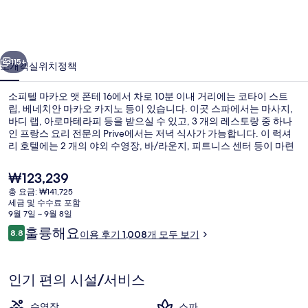
오
앳
이전
다음
폰
115+
소개
객실
위치
정책
테
소피텔 마카오 앳 폰테 16에서 차로 10분 이내 거리에는 코타이 스트
16
립, 베네치안 마카오 카지노 등이 있습니다. 이곳 스파에서는 마사지,
의
바디 랩, 아로마테라피 등을 받으실 수 있고, 3 개의 레스토랑 중 하나
인 프랑스 요리 전문의 Prive에서는 저녁 식사가 가능합니다. 이 럭셔
사
리 호텔에는 2 개의 야외 수영장, 바/라운지, 피트니스 센터 등이 마련
되어 있습니다. 많은 분들이 이곳의 친절한 고객 서비스 및 위치에 굉
진
장히 만족했습니다.
현
₩123,239
갤
재
총 요금: ₩141,725
가
세금 및 수수료 포함
러
스포츠 시설
격
9월 7일 ~ 9월 8일
은
이
리
훌륭해요
8.8
이용 후기 1,008개 모두 보기
₩123,239
10점 만점 중 8.8점.
용
후
기
인기 편의 시설/서비스
수영장
스파