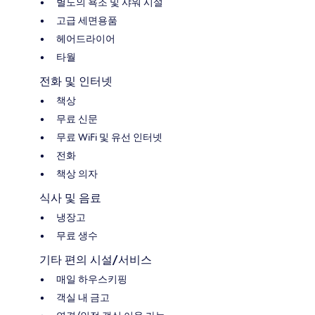
별도의 욕조 및 샤워 시설
고급 세면용품
헤어드라이어
타월
전화 및 인터넷
책상
무료 신문
무료 WiFi 및 유선 인터넷
전화
책상 의자
식사 및 음료
냉장고
무료 생수
기타 편의 시설/서비스
매일 하우스키핑
객실 내 금고