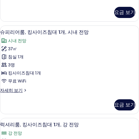
사
럽
Sofitel,
(Prestige,
룸,
진
Privilege
요금 보기
Privilege
침
Benefits)
모
Benefit)
실
자
2
두
사
세
고급 침구, 미니바, 객실 내 금고, 책상
슈
8
개
슈피리어룸, 킹사이즈침대 1개, 시내 전망
히
보
진
피
(Mansion
보
시내 전망
at
기
모
리
기
Sofitel,
37㎡
두
어
Privilege
침실 1개
Benefit)
보
룸,
자
3명
기
킹
세
킹사이즈침대 1개
히
사
무료 WiFi
보
이
기
슈
자세히 보기
즈
피
침
리
요금 보기
어
대
룸,
1
킹
고급 침구, 미니바, 객실 내 금고, 책상
럭
8
사
개,
럭셔리룸, 킹사이즈침대 1개, 강 전망
셔
이
시
강 전망
즈
리