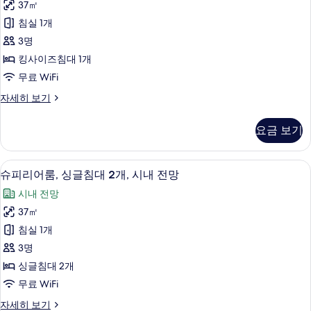
내
침
37㎡
룸,
대
전
침실 1개
1
킹
망
개,
3명
사
시
사
킹사이즈침대 1개
내
이
진
무료 WiFi
전
즈
망
모
럭
자세히 보기
자
침
셔
두
세
대
리
히
보
요금 보기
룸,
1
보
기
킹
기
개,
사
슈피리어룸, 싱글침대 2개, 시내 전망 | 
슈
7
이
강
슈피리어룸, 싱글침대 2개, 시내 전망
피
즈
전
시내 전망
침
리
망
대
37㎡
어
1
사
침실 1개
개,
룸,
진
강
3명
싱
전
모
싱글침대 2개
망
글
두
무료 WiFi
자
침
세
보
슈
자세히 보기
히