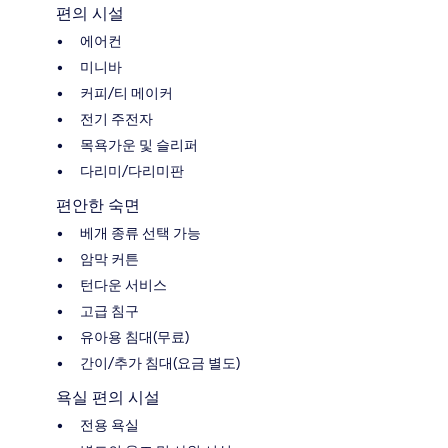
편의 시설
에어컨
미니바
커피/티 메이커
전기 주전자
목욕가운 및 슬리퍼
다리미/다리미판
편안한 숙면
베개 종류 선택 가능
암막 커튼
턴다운 서비스
고급 침구
유아용 침대(무료)
간이/추가 침대(요금 별도)
욕실 편의 시설
전용 욕실