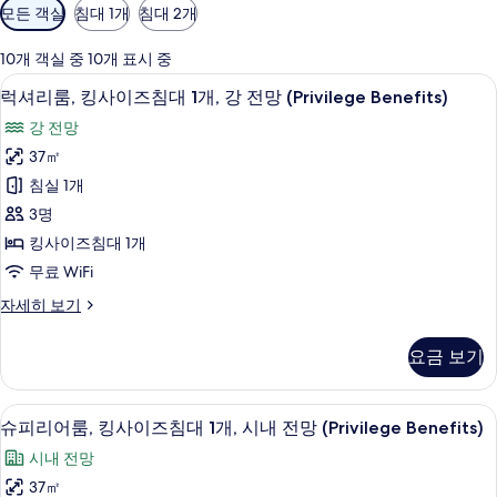
객
모든 객실
침대 1개
침대 2개
실
에
10개 객실 중 10개 표시 중
사
럭셔리룸, 킹사이즈침대 1개, 강 전망 (Privi
럭
7
럭셔리룸, 킹사이즈침대 1개, 강 전망 (Privilege Benefits)
용
셔
가
강 전망
리
능
37㎡
룸,
한
침실 1개
킹
필
3명
터
사
킹사이즈침대 1개
이
무료 WiFi
즈
럭
자세히 보기
침
셔
대
리
요금 보기
룸,
1
킹
개,
사
슈피리어룸, 킹사이즈침대 1개, 시내 전망 (Pri
슈
7
이
강
슈피리어룸, 킹사이즈침대 1개, 시내 전망 (Privilege Benefits)
피
즈
전
시내 전망
침
리
망
대
37㎡