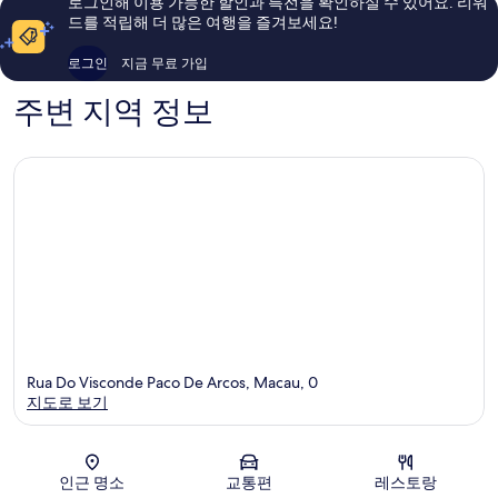
로그인해 이용 가능한 할인과 특전을 확인하실 수 있어요. 리워
용
용
드를 적립해 더 많은 여행을 즐겨보세요!
후
후
기
기
로그인
지금 무료 가입
1,005
1,004
개
개
주변 지역 정보
Rua Do Visconde Paco De Arcos, Macau, 0
지도로 보기
지도
인근 명소
교통편
레스토랑