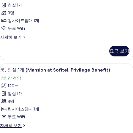
어
1
(Privilege
침실 1개
개,
룸,
Benefits)
강
3명
킹
사
전
킹사이즈침대 1개
망
사
진
무료 WiFi
(Privilege
이
모
Benefits)
슈
자세히 보기
자
즈
두
피
세
침
리
보
히
요금 보기
어
대
보
기
룸,
기
1
킹
룸, 침실 1개 (Mansion at Sofitel, Pri
룸,
15
사
개,
룸, 침실 1개 (Mansion at Sofitel, Privilege Benefit)
침
이
시
강 전망
즈
실
내
침
120㎡
1
대
전
침실 1개
1
개
망
개,
4명
(Mansion
시
(Privilege
킹사이즈침대 1개
at
내
Benefits)
무료 WiFi
전
Sofitel,
사
망
Privilege
룸,
자세히 보기
(Privilege
진
침
Benefit)
Benefits)