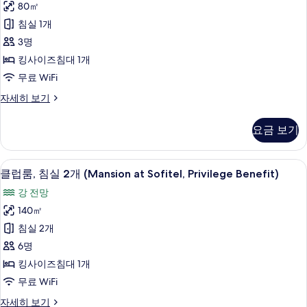
킹
침
Benefits)
80㎡
대
사
사
침실 1개
1
이
진
개
3명
(Privilege
즈
모
킹사이즈침대 1개
Benefits)
침
두
자
무료 WiFi
세
대
보
스
자세히 보기
히
1
위
기
보
트,
개,
기
요금 보기
킹
클
사
럽
이
클럽룸, 침실 2개 (Mansion at Sofitel, 
클
9
즈
클럽룸, 침실 2개 (Mansion at Sofitel, Privilege Benefit)
라
럽
침
강 전망
운
대
룸,
1
140㎡
지
침
개,
침실 2개
이
클
실
럽
6명
용
2
라
킹사이즈침대 1개
(Prestige,
운
개
Privilege
무료 WiFi
지
(Mansion
이
Benefits)
클
자세히 보기
at
용