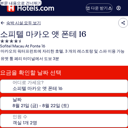
본문 내용으로 건너뛰기
앱 다운 받기
숙박 시설 모두 보기
소피텔 마카오 앳 폰테 16
4.5
Sofitel Macau At Ponte 16
성
마카오의 워터프런트에 자리한 호텔, 3 개의 레스토랑 및 스파 이용 가능
급
유엣 퉁 페리 터미널에서 도보 3분
숙
박
요금을 확인할 날짜 선택
시
설
어디로 가세요?
날짜
인원 수