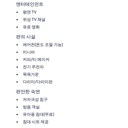
엔터테인먼트
평면 TV
위성 TV 채널
유료 영화
편의 시설
에어컨(온도 조절 가능)
미니바
커피/티 메이커
전기 주전자
목욕가운
다리미/다리미판
편안한 숙면
저자극성 침구
방음 객실
유아용 침대(무료)
침대 시트 제공