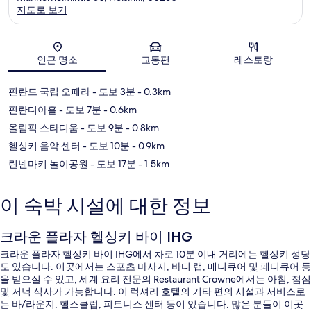
지도로 보기
지도
인근 명소
교통편
레스토랑
핀란드 국립 오페라
- 도보 3분
- 0.3km
핀란디아홀
- 도보 7분
- 0.6km
올림픽 스타디움
- 도보 9분
- 0.8km
헬싱키 음악 센터
- 도보 10분
- 0.9km
린넨마키 놀이공원
- 도보 17분
- 1.5km
이 숙박 시설에 대한 정보
크라운 플라자 헬싱키 바이 IHG
크라운 플라자 헬싱키 바이 IHG에서 차로 10분 이내 거리에는 헬싱키 성당
도 있습니다. 이곳에서는 스포츠 마사지, 바디 랩, 매니큐어 및 페디큐어 등
을 받으실 수 있고, 세계 요리 전문의 Restaurant Crowne에서는 아침, 점심
및 저녁 식사가 가능합니다. 이 럭셔리 호텔의 기타 편의 시설과 서비스로
는 바/라운지, 헬스클럽, 피트니스 센터 등이 있습니다. 많은 분들이 이곳