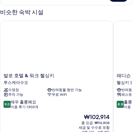
침
위
대
트,
비슷한 숙박 시설
킹
1
사
개
발로 호텔 & 워크 헬싱키
래디슨 블
이
및
즈
침
소
대
파
1
개
베
및
드
소
파
사
베
발
래
발로 호텔 & 워크 헬싱키
래디슨 
진
드
로
디
루스케아수오
헬싱키 
자
모
호
슨
세
수영장
반려동물 동반 가능
반려동
텔
블
두
히
주차 가능
무료 WiFi
레스토
&
루
보
보
워
플
10
10
매우 훌륭해요
훌륭
기
9.0
8.8
기
크
라
점
점
이용 후기 1,903개
이용 
헬
자
만
만
현
₩102,914
싱
호
점
점
재
키
텔,
중
중
총 요금: ₩116,808
요
루
세금 및 수수료 포함
헬
9.0
8.8
금