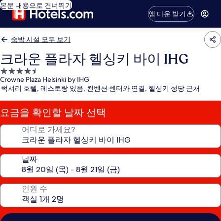
본문 내용으로 건너뛰기
앱 다운 받기
숙박 시설 모두 보기
크라운 플라자 헬싱키 바이 IHG
4.5
Crowne Plaza Helsinki by IHG
성
럭셔리 호텔, 레스토랑 있음, 컨벤션 센터와 연결, 헬싱키 성당 근처
급
숙
요금을 확인할 날짜 선택
박
시
어디로 가세요?
설
날짜
인원 수