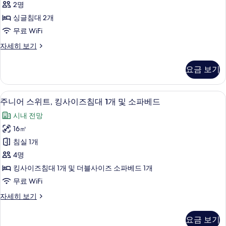
내
2명
1
룸,
전
개,
싱글침대 2개
싱
시
망
무료 WiFi
내
글
사
전
스
자세히 보기
침
망
탠
진
자
대
다
모
요금 보기
세
드
2
히
두
룸,
개
보
싱
보
주니어 스위트, 킹사이즈침대 1개 및 소파
주
기
11
글
사
주니어 스위트, 킹사이즈침대 1개 및 소파베드
기
니
침
진
시내 전망
대
어
모
2
16㎡
스
개
두
침실 1개
자
위
보
세
4명
트,
히
기
킹사이즈침대 1개 및 더블사이즈 소파베드 1개
보
킹
무료 WiFi
기
사
주
자세히 보기
이
니
즈
어
요금 보기
스