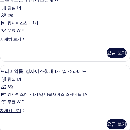
보
기
탠
자
기
침실 1개
세
다
히
2명
드
보
킹사이즈침대 1개
기
룸,
무료 WiFi
킹
스
자세히 보기
사
탠
이
다
요금 보기
드
즈
룸,
침
킹
저자극성 침구, 미니바, 객실 내 금고, 
프
12
사
프리미엄룸, 킹사이즈침대 1개 및 소파베드
대
리
이
1
침실 1개
즈
미
개
침
3명
엄
대
사
킹사이즈침대 1개 및 더블사이즈 소파베드 1개
1
룸,
진
개
무료 WiFi
킹
자
모
프
자세히 보기
세
사
리
두
히
이
미
보
보
요금 보기
엄
기
즈