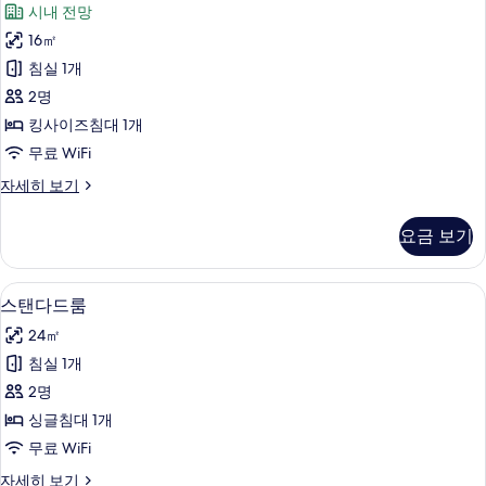
진
시내 전망
히
대
두
사
보
모
2
16㎡
보
이
기
개
두
침실 1개
자
기
즈
보
세
2명
침
히
기
킹사이즈침대 1개
보
대
무료 WiFi
기
1
룸,
자세히 보기
개,
킹
클
사
요금 보기
이
럽
즈
라
침
저자극성 침구, 미니바, 객실 내 금고, 
스
11
대
운
스탠다드룸
탠
1
지
24㎡
개,
다
이
클
침실 1개
드
럽
용
2명
라
룸
(Club
운
싱글침대 1개
사
지
Lounge
무료 WiFi
이
진
Access)
용
스
자세히 보기