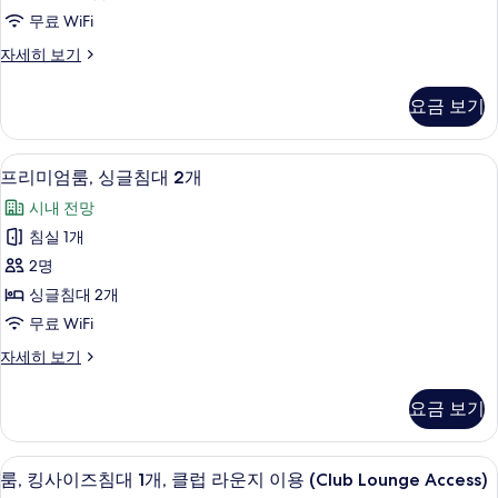
애
즈
무료 WiFi
원
인
침
지
사
스
자세히 보기
원
대
위
진
자
트,
1
요금 보기
세
모
킹
개,
히
사
두
보
클
이
저자극성 침구, 미니바, 객실 내 금고, 
프
보
기
13
즈
프리미엄룸, 싱글침대 2개
럽
리
침
기
시내 전망
라
대
미
1
침실 1개
운
엄
개,
2명
지
클
룸,
럽
싱글침대 2개
이
싱
라
무료 WiFi
용
운
글
지
(Living
프
자세히 보기
침
이
리
Dining
용
대
미
Area)
요금 보기
(Living
엄
2
사
Dining
룸,
개
Area)
싱
진
룸, 킹사이즈침대 1개, 클럽 라운지 이용 (Cl
룸,
자
14
글
사
룸, 킹사이즈침대 1개, 클럽 라운지 이용 (Club Lounge Access)
모
세
킹
침