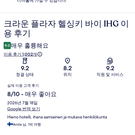
디아홀에 가실 수 있습니다.
크라운 플라자 헬싱키 바이 IHG 이
이
용 후기
용
후
매우 훌륭해요
9.0
기
이용 후기 1,002개
9.2
8.2
9.2
청결 상태
위치
직원 및 서비스
이
실제 이용 고객 후기
용
8/10 - 매우 좋아요
후
2026년 7월 18일
Google 번역 보기
기
Hieno hotelli, ihana aamiainen ja mukava henkilökunta
Anita 님, 1박 여행