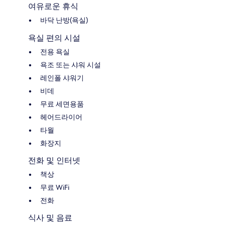
여유로운 휴식
바닥 난방(욕실)
욕실 편의 시설
전용 욕실
욕조 또는 샤워 시설
레인폴 샤워기
비데
무료 세면용품
헤어드라이어
타월
화장지
전화 및 인터넷
책상
무료 WiFi
전화
식사 및 음료