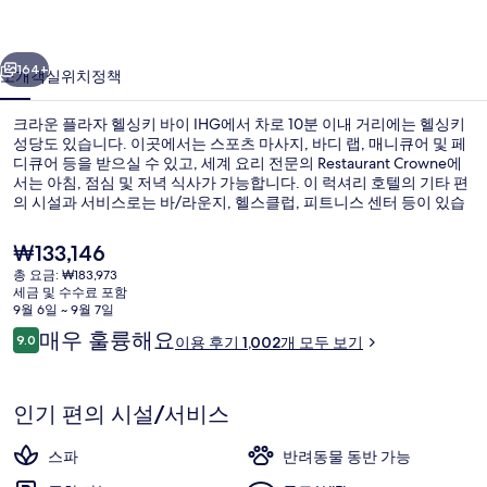
헬
이전
다음
싱
164+
소개
객실
위치
정책
키
크라운 플라자 헬싱키 바이 IHG에서 차로 10분 이내 거리에는 헬싱키
바
성당도 있습니다. 이곳에서는 스포츠 마사지, 바디 랩, 매니큐어 및 페
디큐어 등을 받으실 수 있고, 세계 요리 전문의 Restaurant Crowne에
이
서는 아침, 점심 및 저녁 식사가 가능합니다. 이 럭셔리 호텔의 기타 편
IHG
의 시설과 서비스로는 바/라운지, 헬스클럽, 피트니스 센터 등이 있습
니다. 많은 분들이 이곳의 친절한 고객 서비스에 굉장히 만족했습니다.
의
이 숙박 시설은 대중 교통편을 이용하기가 편리해요. Hesperian Puisto
현
₩133,146
역의 경우 3분만 걸으면 갈 수 있고 Toolontori 역도 4분 거리에 있어요.
사
재
총 요금: ₩183,973
가
세금 및 수수료 포함
진
로비
격
9월 6일 ~ 9월 7일
은
이
갤
매우 훌륭해요
9.0
이용 후기 1,002개 모두 보기
₩133,146
10점 만점 중 9.0점.
용
러
후
기
리
인기 편의 시설/서비스
스파
반려동물 동반 가능