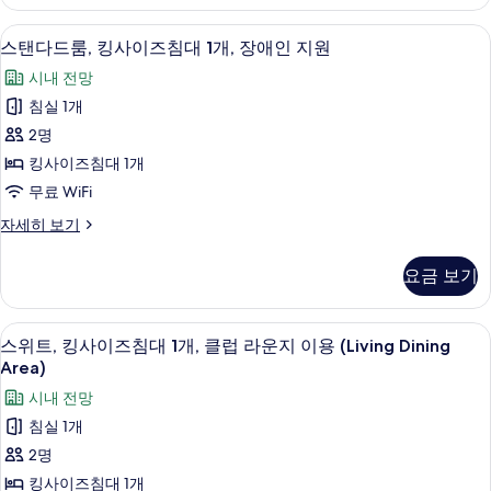
기
룸,
침
킹
스탠다드룸, 킹사이즈침대 1개, 장애인 지
스
7
사
스탠다드룸, 킹사이즈침대 1개, 장애인 지원
대
탠
이
1
시내 전망
즈
다
개
침
침실 1개
드
대
및
2명
1
룸,
소
개
킹사이즈침대 1개
킹
및
파
무료 WiFi
소
사
베
파
스
자세히 보기
이
베
탠
드
드
즈
다
사
요금 보기
자
드
침
세
진
룸,
대
히
킹
모
스위트, 킹사이즈침대 1개, 클럽 라운지 이용 (
스
보
12
사
스위트, 킹사이즈침대 1개, 클럽 라운지 이용 (Living Dining
1
두
기
위
이
Area)
개,
즈
보
트,
시내 전망
장
침
기
킹
대
침실 1개
애
1
사
2명
인
개,
이
장
킹사이즈침대 1개
지