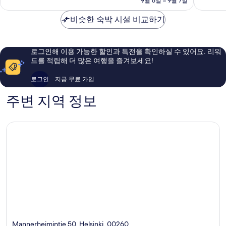
9월 6일 ~ 9월 7일
스
싱
점,
점,
₩102,914
케
키
매
훌
비슷한 숙박 시설 비교하기
아
헬
우
륭
수
싱
훌
해
오
키
륭
요,
도
해
이
로그인해 이용 가능한 할인과 특전을 확인하실 수 있어요. 리워
심
요,
용
드를 적립해 더 많은 여행을 즐겨보세요!
이
후
용
기
로그인
지금 무료 가입
후
1,401
기
개
주변 지역 정보
1,903
개
Mannerheimintie 50, Helsinki, 00260