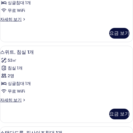
보
세
싱글침대 1개
1
히
기
무료 WiFi
보
개,
기
룸,
자세히 보기
클
싱
럽
글
요금 보기
침
라
대
운
1
저자극성 침구, 미니바, 객실 내 금고, 
스
12
개,
지
스위트, 침실 1개
위
클
이
53㎡
럽
트,
용
라
침실 1개
침
운
(Club
2명
지
실
Lounge
이
싱글침대 1개
1
Access)
용
무료 WiFi
(Club
개
사
Lounge
스
자세히 보기
사
진
Access)
위
진
자
트,
모
요금 보기
세
침
모
두
히
실
두
보
보
1
스탠다드룸, 킹사이즈침대 1개 | 저자극성
스
기
17
개
스탠다드룸, 킹사이즈침대 1개