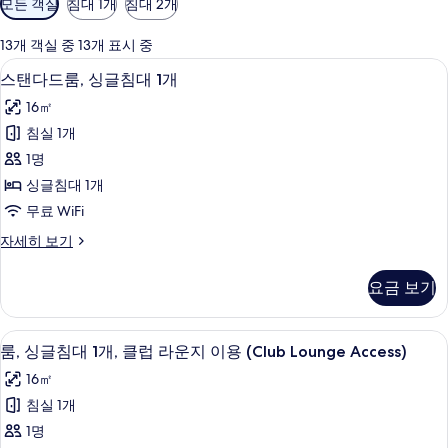
모든 객실
침대 1개
침대 2개
실
에
13개 객실 중 13개 표시 중
사
저자극성 침구, 미니바, 객실 내 금고, 
스
5
스탠다드룸, 싱글침대 1개
용
탠
가
16㎡
다
능
침실 1개
드
한
1명
룸,
필
싱글침대 1개
터
싱
무료 WiFi
글
스
자세히 보기
침
탠
대
다
요금 보기
드
1
룸,
개
싱
저자극성 침구, 미니바, 객실 내 금고, 
룸,
8
글
사
룸, 싱글침대 1개, 클럽 라운지 이용 (Club Lounge Access)
싱
침
진
16㎡
대
글
모
1
침실 1개
침
개
두
1명
자
대