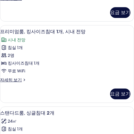
모
사
(Club
탠
Lounge
두
다
진
요금 보기
Access)
드
보
모
자
룸
기
세
두
자
저자극성 침구, 미니바, 객실 내 금고, 
프
히
6
세
프리미엄룸, 킹사이즈침대 1개, 시내 전망
보
보
리
히
시내 전망
기
기
보
미
기
침실 1개
엄
2명
룸,
킹사이즈침대 1개
킹
무료 WiFi
사
프
자세히 보기
이
리
즈
미
요금 보기
엄
침
룸,
대
킹
저자극성 침구, 미니바, 객실 내 금고, 
스
9
사
스탠다드룸, 싱글침대 2개
1
탠
이
개,
24㎡
즈
다
시
침
침실 1개
드
대