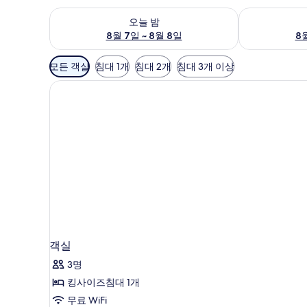
오늘 밤 예약 가능 여부 확인, 8월 7일 ~ 8월 8일
내일 예약 가능 
오늘 밤
8월 7일 ~ 8월 8일
8월
객
모든 객실
침대 1개
침대 2개
침대 3개 이상
실
에
사
용
가
능
한
필
터
객실
3명
킹사이즈침대 1개
무료 WiFi