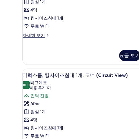
사
침실 1개
보
이
기
4명
즈
킹사이즈침대 1개
침
무료 WiFi
대
스
자세히 보기
1
위
트,
개
킹
(Grand
요금 보
사
Prix
이
즈
King
오리/거위털 이불, 미니바, 객실 
디
8
침
디럭스룸, 킹사이즈침대 1개, 코너 (Circuit View)
Suite,
럭
대
최고예요
Circuit
1
10.0
10.0점 만점 중 10점
스
(이
이용 후기 1개
View)
개
용
룸,
언덕 전망
(Grand
사
후
Prix
킹
60㎡
진
King
기
사
침실 1개
Suite,
모
1
Circuit
이
4명
개)
두
View)
즈
킹사이즈침대 1개
보
자
세
침
무료 WiFi
기