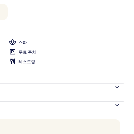
트룸, 사우나, 온수 욕조, 스팀룸, 온천/광천수 온천, 전신 트리트먼트
스파
무료 주차
레스토랑