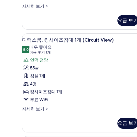
객
자세히 보기
실
자
요금 보
세
히
보
디럭스룸, 킹사이즈침대 1개 (Circ
디
10
기
디럭스룸, 킹사이즈침대 1개 (Circuit View)
럭
매우 좋아요
8.0
8.0점 만점 중 10점
스
(이
이용 후기 1개
용
룸,
언덕 전망
후
킹
55㎡
기
사
침실 1개
1
이
4명
개)
즈
킹사이즈침대 1개
침
무료 WiFi
대
디
자세히 보기
럭
1
스
개
요금 보
룸,
(Circuit
킹
사