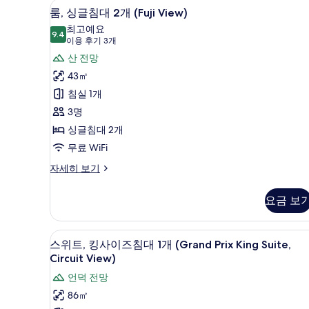
View)
룸, 싱글침대 2개 (Fuji View)
룸,
7
이
룸, 싱글침대 2개 (Fuji View)
사
싱
즈
최고예요
진
침
9.4
9.4점 만점 중 10점
글
(이
이용 후기 3개
대
모
용
침
산 전망
1
두
후
개
대
43㎡
(Circuit
기
보
2
침실 1개
View)
3
기
자
개
3명
개)
세
(Fuji
싱글침대 2개
히
View)
보
무료 WiFi
기
사
룸,
자세히 보기
진
싱
글
모
요금 보
침
두
대
2
보
객실 내 편의 시설/서비스
스
7
개
스위트, 킹사이즈침대 1개 (Grand Prix King Suite,
기
위
(Fuji
Circuit View)
View)
트,
언덕 전망
자
킹
세
86㎡
히