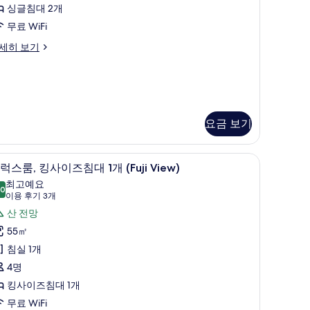
대
싱글침대 2개
무료 WiFi
개
세히 보기
사
진
모
두
보
요금 보기
기
ew) | 오리/거위털 이불, 미니바, 객실 내 금고, 책상
오리/거위털 이불, 미니바, 객실 내 금고, 책상
디
9
럭스룸, 킹사이즈침대 1개 (Fuji View)
럭
최고예요
.0
10.0점 만점 중 10점
스
(이
이용 후기 3개
용
,
산 전망
후
킹
55㎡
기
사
침실 1개
3
이
4명
개)
즈
킹사이즈침대 1개
침
무료 WiFi