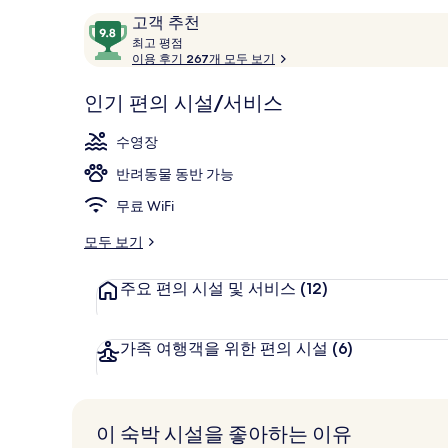
하
이
10
고객 추천
얏
용
최
점
최고 평점
고
이용 후기 267개 모두 보기
후
만
트
커플 트리트먼
기
점
평
인기 편의 시설/서비스
의
중
점
9.8
사
수영장
점,
진
고
반려동물 동반 가능
객
갤
무료 WiFi
추
러
천
모두 보기
리
주요 편의 시설 및 서비스
(12)
가족 여행객을 위한 편의 시설
(6)
이 숙박 시설을 좋아하는 이유