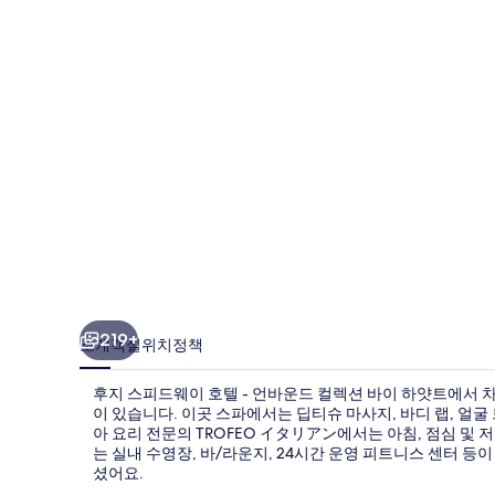
웨
이
호
텔
-
언
바
운
드
컬
219+
소개
객실
위치
정책
렉
후지 스피드웨이 호텔 - 언바운드 컬렉션 바이 하얏트에서 차
션
이 있습니다. 이곳 스파에서는 딥티슈 마사지, 바디 랩, 얼굴
바
아 요리 전문의 TROFEO イタリアン에서는 아침, 점심 및
는 실내 수영장, 바/라운지, 24시간 운영 피트니스 센터 
이
셨어요.