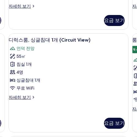
객
객
자세히 보기
자
실
실
자
자
기
요금 보기
세
세
히
히
보
보
uit View) | 오리/거위털 이불, 미니바, 객실 내 금고, 책상
객실 내 편의 시설/서비스
디
룸
7
기
기
디럭스룸, 싱글침대 1개 (Circuit View)
룸
럭
언덕 전망
9.
스
55㎡
룸,
침실 1개
싱
4명
글
싱글침대 1개
침
무료 WiFi
1
대
디
자세히 보기
1
럭
(F
개
스
룸,
자
룸,
V
킹
(Circuit
싱
사
View)
기
요금 보기
글
이
사
침
즈
대
침