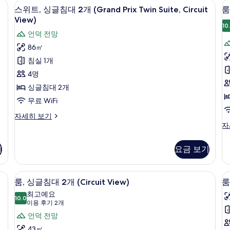
진
 | 오리/거위털 이불, 미니바, 객실 내 금고, 책상
객실 내 편의 시설/서비스
스
룸
1
7
대
스위트, 싱글침대 2개 (Grand Prix Twin Suite, Circuit
룸
모
개
위
1
View)
(Circuit
두
개
10
트,
언덕 전망
View)
(F
보
싱
자
Vi
86㎡
기
세
자
글
침실 1개
히
세
침
보
히
4명
기
보
대
싱글침대 2개
기
2
1
무료 WiFi
개
스
자세히 보기
(Grand
(C
위
룸,
자
Prix
V
트,
킹
싱
사
Twin
기
요금 보기
글
이
Suite,
침
즈
Circuit
대
침
룸, 싱글침대 2개 (Circuit View) | 
룸,
룸
8
View)
2
대
룸, 싱글침대 2개 (Circuit View)
룸
싱
개
1
사
최고예요
(Grand
10.0
개
10.0점 만점 중 10점
글
(이
이용 후기 2개
진
Prix
(C
용
침
언덕 전망
Twin
Vi
모
후
Suite,
자
43㎡