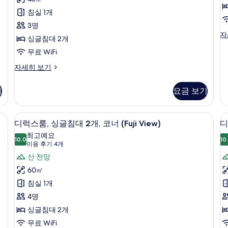
대
두
Circuit
세
기
2
2
침실 1개
View)
히
보
2
자
개
보
3명
개)
기
세
기
룸,
자
(Circuit
싱글침대 2개
히
싱
View)
보
무료 WiFi
글
기
사
침
룸,
자세히 보기
대
진
싱
2
글
모
개
기
요금 보기
침
자
두
대
세
2
보
내 금고, 책상
디럭스룸, 싱글침대 2개, 코너 (Fuji Vi
히
디
7
개
디럭스룸, 싱글침대 2개, 코너 (Fuji View)
디
보
기
럭
(Circuit
기
최고예요
View)
10.0
10
10.0점 만점 중 10점
스
(이
이용 후기 4개
자
용
룸,
산 전망
룸
세
후
히
싱
60㎡
보
기
글
침실 1개
기
4
침
4명
개)
대
싱글침대 2개
2
무료 WiFi