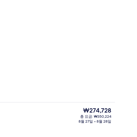
2 개의 레스토랑, 아침 식사, 점심 식사,
동영상
현
₩274,728
재
총 요금: ₩350,224
가
8월 27일 ~ 8월 28일
이는 전망
디럭스룸, 싱글침대 2개, 코너 (Fuji Vi
격
은
₩274,728