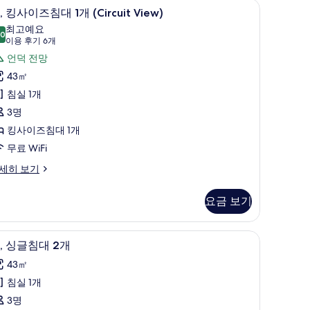
모
룸, 킹사이즈침대 1개 (Circuit View) | 오리/
,
8
, 킹사이즈침대 1개 (Circuit View)
두
킹
최고예요
보
.0
10.0점 만점 중 10점
사
(이
이용 후기 6개
uji
기
용
이
언덕 전망
ew)
후
즈
43㎡
기
침
침실 1개
6
대
3명
개)
킹사이즈침대 1개
개
무료 WiFi
ircuit
세히 보기
iew)
사
요금 보기
진
모
오리/거위털 이불, 미니바, 객실 내 금고, 책상
객실 내 편의 시설/서비스
,
6
, 싱글침대 2개
두
싱
43㎡
보
글
ircuit
침실 1개
기
침
ew)
3명