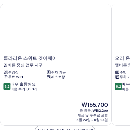
자
기
클라리온 스위트 겟어웨이
오러 온
세
히
보
기
클
오
클라리온 스위트 겟어웨이
오러 
라
러
멜버른 중심 업무 지구
멜버른 
리
온
수영장
주차 가능
주방
온
플
무료 WiFi
레스토랑
주차 
스
린
위
더
10
10
매우 훌륭해요
매우
9.2
8.2
트
스
점
점
이용 후기 1,010개
이용 
겟
서
만
만
어
비
점
점
현
₩165,700
웨
스
중
중
재
이
드
9.2
8.2
총 요금: ₩182,266
요
멜
아
점,
점,
세금 및 수수료 포함
금
버
8월 23일 ~ 8월 24일
파
매
매
₩165,700
른
트
우
우