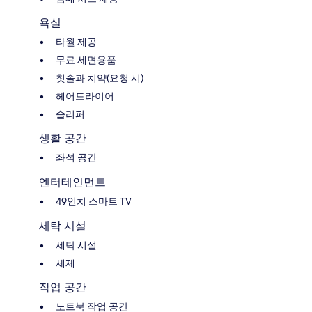
욕실
타월 제공
무료 세면용품
칫솔과 치약(요청 시)
헤어드라이어
슬리퍼
생활 공간
좌석 공간
엔터테인먼트
49인치 스마트 TV
세탁 시설
세탁 시설
세제
작업 공간
노트북 작업 공간