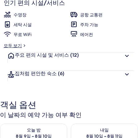
사
인기 편의 시설/서비스
진
수영장
공항 교통편
갤
세탁 시설
주차 가능
러
무료 WiFi
에어컨
리
모두 보기
주요 편의 시설 및 서비스
(12)
집처럼 편안한 숙소
(6)
객실 옵션
이 날짜의 예약 가능 여부 확인
오늘 밤 예약 가능 여부 확인, 8월 9일 ~ 8월 10일
내일 예약 가능 여부 확인, 8월 10
오늘 밤
내일
8월 9일 ~ 8월 10일
8월 10일 ~ 8월 11일