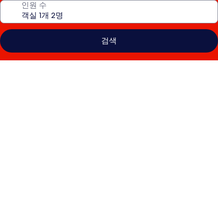
인원 수
검색
브
레
디