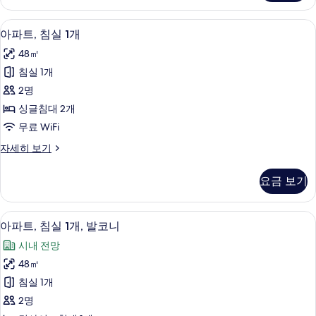
실
두
1
아파트, 침실 1개 | 거실 공간 | 스마트 TV
아
6
개
보
아파트, 침실 1개
파
자
기
48㎡
세
트,
히
침실 1개
침
보
2명
기
실
싱글침대 2개
1
무료 WiFi
개
아
자세히 보기
사
파
진
트,
요금 보기
침
모
실
두
1
아파트, 침실 1개, 발코니 | 거실 공간 | 
아
7
개
보
아파트, 침실 1개, 발코니
파
자
기
시내 전망
세
트,
히
48㎡
침
보
침실 1개
기
실
2명
1