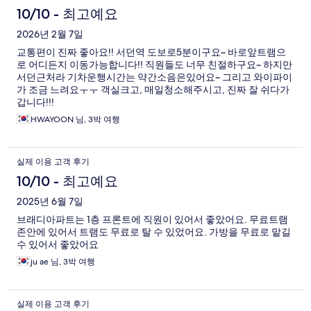
용
10/10 - 최고예요
후
2026년 2월 7일
교통편이 진짜 좋아요!! 서던역 도보로5분이구요~ 바로앞트램으
기
로 어디든지 이동가능합니다!! 직원들도 너무 친절하구요~ 하지만
서던근처라 기차운행시간는 약간소음은있어요~ 그리고 와이파이
가 조금 느려요ㅜㅜ 객실크고, 매일청소해주시고, 진짜 잘 쉬다가
갑니다!!!
HWAYOON 님, 3박 여행
실제 이용 고객 후기
10/10 - 최고예요
2025년 6월 7일
브래디아파트는 1층 프론트에 직원이 있어서 좋았어요. 무료트램
존안에 있어서 트램도 무료로 탈 수 있었어요. 가방을 무료로 맡길
수 있어서 좋았어요
ju ae 님, 3박 여행
실제 이용 고객 후기