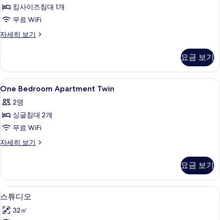
킹사이즈침대 1개
Balcony
사
무료 WiFi
진
One
자세히 보기
Bedroom
모
Apartment
요금 보기
두
Balcony
자
보
세
One
고급 침구, 객실 내 금고, 책상, 노트북 
기
5
히
One Bedroom Apartment Twin
Bedroom
보
2명
기
Apartment
싱글침대 2개
Twin
사
무료 WiFi
진
One
자세히 보기
Bedroom
모
Apartment
요금 보기
두
Twin
자
보
세
스튜디오 | 고급 침구, 객실 내 금고, 책
스
기
5
히
스튜디오
튜
보
32㎡
기
디