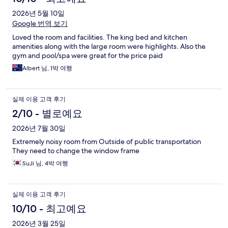
2026년 5월 10일
Google 번역 보기
Loved the room and facilities. The king bed and kitchen
amenities along with the large room were highlights. Also the
gym and pool/spa were great for the price paid
Albert 님, 1박 여행
실제 이용 고객 후기
2/10 - 별로예요
2026년 7월 30일
Extremely noisy room from Outside of public transportation
They need to change the window frame
SuJi 님, 4박 여행
실제 이용 고객 후기
10/10 - 최고예요
2026년 3월 25일