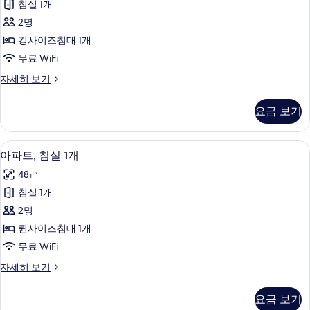
침실 1개
오
2명
사
킹사이즈침대 1개
진
무료 WiFi
모
스
자세히 보기
두
튜
보
디
요금 보기
오
기
자
세
아파트, 침실 1개 | 고급 침구, 객실 내 
아
7
히
아파트, 침실 1개
파
보
48㎡
기
트,
침실 1개
침
2명
실
퀸사이즈침대 1개
1
무료 WiFi
개
아
자세히 보기
사
파
진
트,
요금 보기
침
모