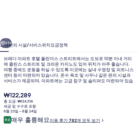
아
파
트
호
이전
다음
텔
37+
소개
편의 시설/서비스
위치
요금
정책
플
브레디 아파트 호텔 플린더스 스트리트에서는 도보로 10분 이내 거리
린
에 콜린스 스트리트 및 크라운 카지노도 있어 위치가 아주 좋습니다.
여행 중에도 운동을 하실 수 있도록 이곳에는 실내 수영장 및 피트니스
더
센터 등이 마련되어 있습니다. 온수 욕조 및 사우나 같은 편의 시설과
스
서비스가 제공되며, 아파트에는 고급 침구 및 슬리퍼도 마련되어 있습
니다. 많은 분들이 이곳의 편안한 침대 및 친절한 고객 서비스에 높은
스
평점을 주셨습니다.
현
₩122,289
재
트
총 요금: ₩134,518
가
세금 및 수수료 포함
숙박 시설의 전망
리
격
8월 23일 ~ 8월 24일
은
이
매우 훌륭해요
트
9.0
이용 후기 782개 모두 보기
₩122,289
10점 만점 중 9.0점.
용
의
후
기