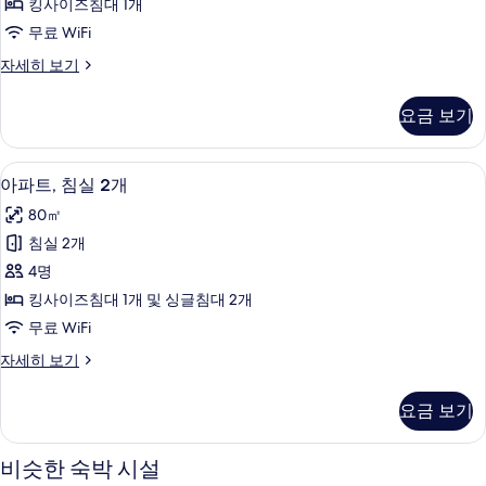
킹사이즈침대 1개
개,
무료 WiFi
발
아
자세히 보기
코
파
니
트,
요금 보기
침
사
실
진
1
아파트, 침실 2개 | 거실 공간 | 스마트 T
아
8
개,
모
아파트, 침실 2개
파
발
두
80㎡
코
트,
보
니
침실 2개
침
자
기
4명
세
실
히
킹사이즈침대 1개 및 싱글침대 2개
2
보
무료 WiFi
기
개
아
자세히 보기
사
파
진
트,
요금 보기
침
모
실
두
2
비슷한 숙박 시설
개
보