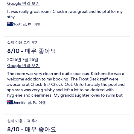
Google 번역 보기
It was really great room. Check in was great and helpful for my
stay.
Scott 님, 1박 여행
실제 이용 고객 후기
8/10 - 매우 좋아요
2026년 7월 25일
Google 번역 보기
The room was very clean and quite spacious. Kitchenette was a
welcome addition to my booking. The Front Desk staff were
awesome at Check-In / Check-Out. Unfortunately the pool and
spa area was very grubby and left a lot to be desired with
hygiene and cleanliness. My granddaughter loves to swim but
she didn’t want to use those amenities. Could be so much better
Jennifer 님, 1박 여행
with a deep clean and pool towels available.
실제 이용 고객 후기
8/10 - 매우 좋아요