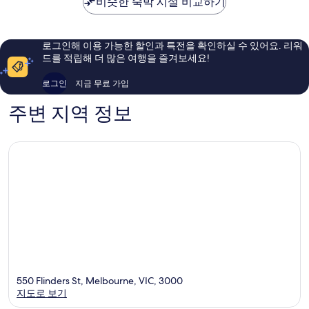
중
비슷한 숙박 시설 비교하기
먼
훌
좋
심
츠
륭
아
업
멜
해
요,
무
버
요,
이
로그인해 이용 가능한 할인과 특전을 확인하실 수 있어요. 리워
지
른
이
용
드를 적립해 더 많은 여행을 즐겨보세요!
구
중
용
후
심
후
기
로그인
지금 무료 가입
업
기
3,497
무
1,010
개
주변 지역 정보
지
개
구
550 Flinders St, Melbourne, VIC, 3000
지도로 보기