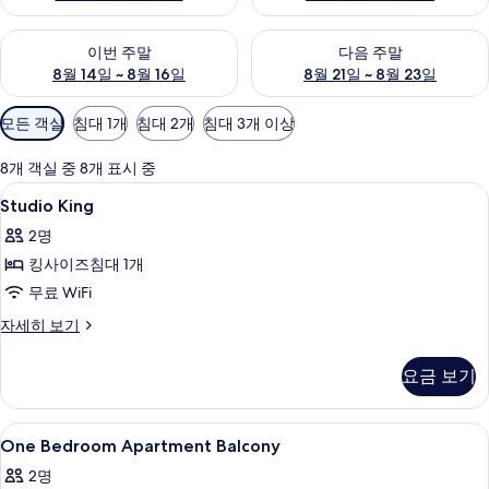
이번 주말 예약 가능 여부 확인, 8월 14일 ~ 8월 16일
다음 주말 예약 가능 여부 확인, 8
이번 주말
다음 주말
8월 14일 ~ 8월 16일
8월 21일 ~ 8월 23일
객
모든 객실
침대 1개
침대 2개
침대 3개 이상
실
에
8개 객실 중 8개 표시 중
사
Studio
고급 침구, 객실 내 금고, 책상, 노트북 
3
Studio King
용
King
가
2명
사
능
킹사이즈침대 1개
진
한
무료 WiFi
모
필
Studio
자세히 보기
두
터
King
보
자
요금 보기
세
기
히
보
One
고급 침구, 객실 내 금고, 책상, 노트북 
5
기
One Bedroom Apartment Balcony
Bedroom
2명
Apartment