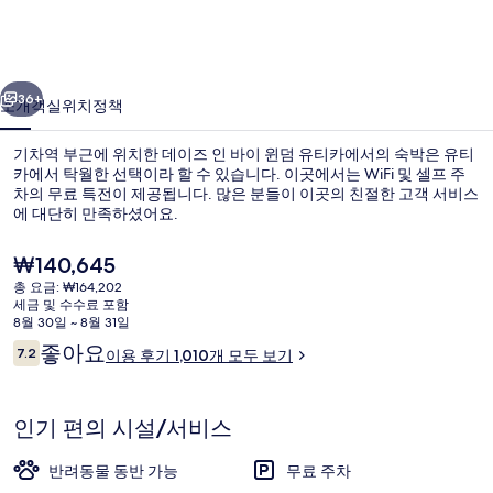
이
윈
이전
다음
덤
36+
소개
객실
위치
정책
유
기차역 부근에 위치한 데이즈 인 바이 윈덤 유티카에서의 숙박은 유티
티
카에서 탁월한 선택이라 할 수 있습니다. 이곳에서는 WiFi 및 셀프 주
차의 무료 특전이 제공됩니다. 많은 분들이 이곳의 친절한 고객 서비스
카
에 대단히 만족하셨어요.
의
현
₩140,645
사
재
총 요금: ₩164,202
가
진
세금 및 수수료 포함
격
8월 30일 ~ 8월 31일
로비
갤
은
이
좋아요
7.2
이용 후기 1,010개 모두 보기
₩140,645
10점 만점 중 7.2점.
용
러
후
리
기
인기 편의 시설/서비스
반려동물 동반 가능
무료 주차