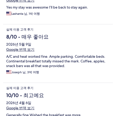
Google 번역 보기
Yes my stay was awesome I’ll be back to stay again.
Lashanta 님, 1박 여행
실제 이용 고객 후기
8/10 - 매우 좋아요
2026년 5월 9일
Google 번역 보기
A/C and heat worked fine. Ample parking. Comfortable beds.
Continental breakfast totally missed the mark. Coffee, apples,
snack bars was all that was provided.
Joseph 님, 3박 여행
실제 이용 고객 후기
10/10 - 최고예요
2026년 4월 6일
Google 번역 보기
Generally fine Wished the breakfast was more