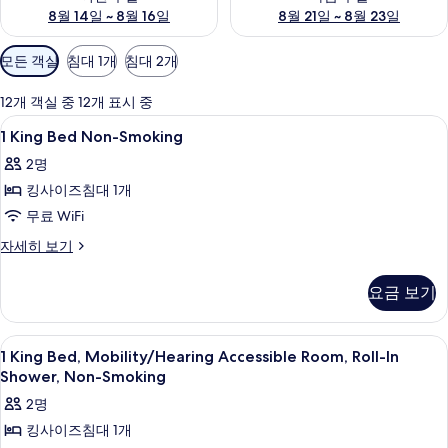
8월 14일 ~ 8월 16일
8월 21일 ~ 8월 23일
객
모든 객실
침대 1개
침대 2개
실
에
12개 객실 중 12개 표시 중
사
1
고급 침구, 책상, 무료 WiFi, 침대 시트
6
1 King Bed Non-Smoking
용
King
가
2명
Bed
능
킹사이즈침대 1개
Non-
한
Smoking
무료 WiFi
필
사
1
자세히 보기
터
King
진
Bed
모
요금 보기
Non-
두
Smoking
자
보
1
고급 침구, 책상, 무료 WiFi, 침대 시트
6
세
1 King Bed, Mobility/Hearing Accessible Room, Roll-In
King
기
히
Shower, Non-Smoking
보
Bed,
2명
기
Mobility/Hearing
킹사이즈침대 1개
Accessible