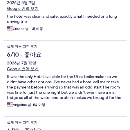
2026년 5월 9일
Google 번역 보기
the hotel was clean and safe. exactly what I needed on a long
driving trip
Cristina 님, 1박 여행
실제 이용 고객 후기
6/10 - 좋아요
2026년 7월 12일
Google 번역 보기
It was the only Hotel available for the Utica boilermaker so we
didnt have other options. I've never had a hotel call me to take
the payment before arriving so that was an odd start.The room
was fine for just the one night but we didn't even have a mini
fridge so all of the water and protein shakes we brought for the
race we couldn't make them cold. So if you get just a basic room
Angelina 님, 1박 여행
you get nothing with the room and for the price we paid it was
disappointing.
실제 이용 고객 후기