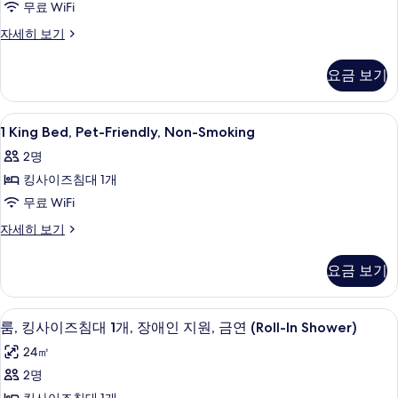
무료 WiFi
Room,
Roll-
1
자세히 보기
King
In
Bed,
Shower,
요금 보기
Mobility/Hearing
Non-
Accessible
Smoking
Room,
1
고급 침구, 책상, 무료 WiFi, 침대 시트
6
Roll-
1 King Bed, Pet-Friendly, Non-Smoking
사
King
In
진
2명
Shower,
Bed,
Non-
모
킹사이즈침대 1개
Pet-
Smoking
두
Friendly,
무료 WiFi
자
Non-
보
세
1
자세히 보기
히
Smoking
King
기
보
Bed,
사
요금 보기
기
Pet-
진
Friendly,
Non-
모
고급 침구, 책상, 무료 WiFi, 침대 시트
룸,
4
Smoking
룸, 킹사이즈침대 1개, 장애인 지원, 금연 (Roll-In Shower)
두
킹
자
24㎡
보
세
사
히
2명
기
이
보