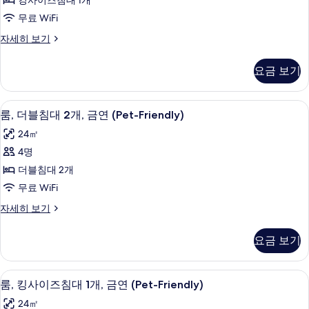
킹사이즈침대 1개
기
즈
무료 WiFi
침
룸,
자세히 보기
대
킹
1
사
요금 보기
이
개,
즈
장
침
고급 침구, 책상, 무료 WiFi, 침대 시트
룸,
4
대
애
룸, 더블침대 2개, 금연 (Pet-Friendly)
더
1
인
24㎡
개,
블
지
장
4명
침
애
원,
더블침대 2개
인
대
금
지
무료 WiFi
2
원,
연
룸,
자세히 보기
금
개,
더
(Roll-
연
금
블
In
(Roll-
요금 보기
침
연
In
Shower)
대
Shower)
(Pet-
사
2
자
고급 침구, 책상, 무료 WiFi, 침대 시트
룸,
Friendly)
4
개,
룸, 킹사이즈침대 1개, 금연 (Pet-Friendly)
세
진
킹
금
사
히
24㎡
모
연