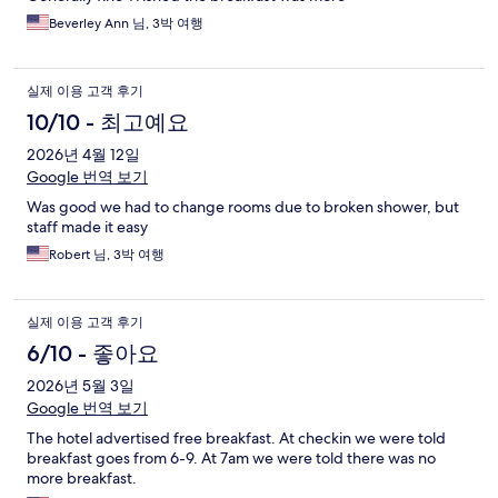
Beverley Ann 님, 3박 여행
실제 이용 고객 후기
10/10 - 최고예요
2026년 4월 12일
Google 번역 보기
Was good we had to change rooms due to broken shower, but
staff made it easy
Robert 님, 3박 여행
실제 이용 고객 후기
6/10 - 좋아요
2026년 5월 3일
Google 번역 보기
The hotel advertised free breakfast. At checkin we were told
breakfast goes from 6-9. At 7am we were told there was no
more breakfast.