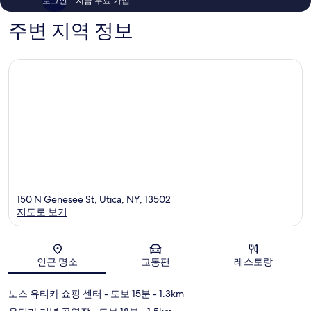
로그인
지금 무료 가입
개
기
1,017
주변 지역 정보
개
150 N Genesee St, Utica, NY, 13502
지도로 보기
지도
인근 명소
교통편
레스토랑
노스 유티카 쇼핑 센터
- 도보 15분
- 1.3km