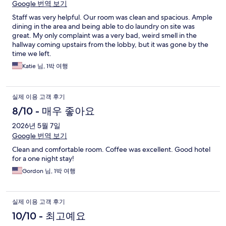
Google 번역 보기
Staff was very helpful. Our room was clean and spacious. Ample
dining in the area and being able to do laundry on site was
great. My only complaint was a very bad, weird smell in the
hallway coming upstairs from the lobby, but it was gone by the
time we left.
Katie 님, 1박 여행
실제 이용 고객 후기
8/10 - 매우 좋아요
2026년 5월 7일
Google 번역 보기
Clean and comfortable room. Coffee was excellent. Good hotel
for a one night stay!
Gordon 님, 1박 여행
실제 이용 고객 후기
10/10 - 최고예요