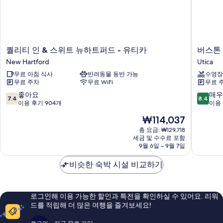
1
금
개,
연
금
연
사
자
퀄
버
퀄리티 인 & 스위트 뉴하트퍼드 - 유티카
버스톤 
진
세
리
스
New Hartford
Utica
히
모
티
톤
보
무료 아침 식사
반려동물 동반 가능
수영장
인
인,
두
기
무료 주차
무료 WiFi
무료 
&
애
보
스
센
10
10
좋아요
매우
7.4
8.4
기
위
드
점
점
이용 후기 904개
이용 
트
컬
만
만
현
₩114,037
뉴
렉
점
점
재
하
션
중
중
총 요금: ₩129,718
요
트
세금 및 수수료 포함
호
7.4
8.4
금
9월 6일 ~ 9월 7일
퍼
텔
점,
점,
₩114,037
드
Utica
좋
매
비슷한 숙박 시설 비교하기
-
아
우
유
요,
좋
티
이
아
카
용
요,
로그인해 이용 가능한 할인과 특전을 확인하실 수 있어요. 리워
New
후
이
드를 적립해 더 많은 여행을 즐겨보세요!
Hartford
기
용
904
후