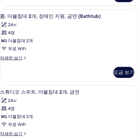
기
즈
기
룸,
침
퀸
고급 침구, 책상, 무료 WiFi, 침대 시트
룸,
4
사
룸, 더블침대 2개, 장애인 지원, 금연 (Bathtub)
대
더
이
2
24㎡
즈
블
개
침
4명
침
대
사
더블침대 2개
2
대
진
개
무료 WiFi
2
자
모
룸,
자세히 보기
세
개,
더
두
히
장
블
보
보
요금 보기
침
애
기
기
대
인
2
고급 침구, 책상, 무료 WiFi, 침대 시트
스
5
개,
지
스튜디오 스위트, 더블침대 2개, 금연
튜
장
원,
24㎡
애
디
금
인
4명
오
지
연
더블침대 2개
원,
스
(Bathtub)
금
무료 WiFi
위
연
사
스
자세히 보기
(Bathtub)
트,