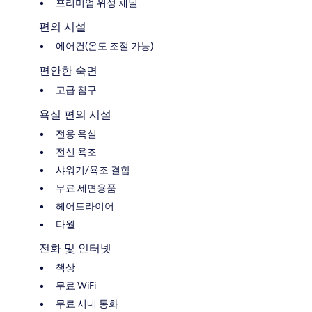
프리미엄 위성 채널
편의 시설
에어컨(온도 조절 가능)
편안한 숙면
고급 침구
욕실 편의 시설
전용 욕실
전신 욕조
샤워기/욕조 결합
무료 세면용품
헤어드라이어
타월
전화 및 인터넷
책상
무료 WiFi
무료 시내 통화