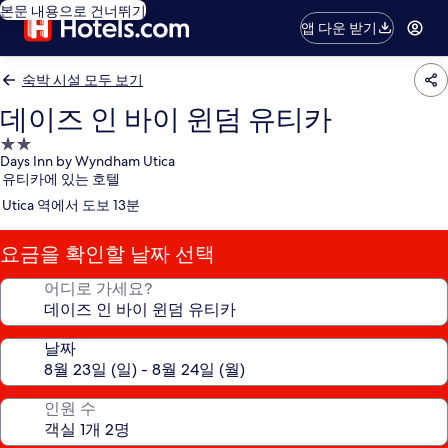
본문 내용으로 건너뛰기
앱 다운 받기
숙박 시설 모두 보기
데이즈 인 바이 윈덤 유티카
2.0
Days Inn by Wyndham Utica
성
유티카에 있는 호텔
급
Utica 역에서 도보 13분
숙
박
요금을 확인할 날짜 선택
시
설
어디로 가세요?
날짜
인원 수