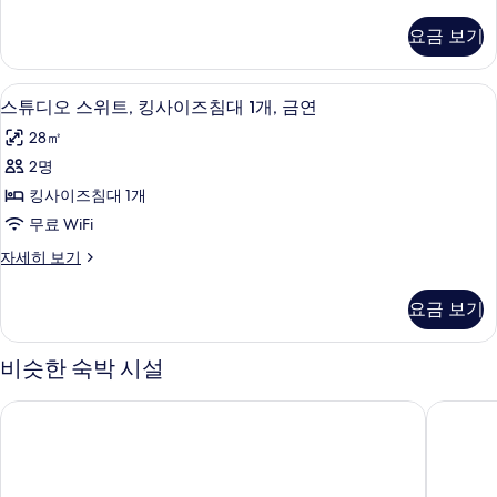
진
튜
자
더
디
세
모
요금 보기
오
히
블
두
스
보
침
위
보
기
스튜디오 스위트, 킹사이즈침대 1개, 금연 |
스
6
트,
스튜디오 스위트, 킹사이즈침대 1개, 금연
대
기
튜
더
2
28㎡
블
디
개,
침
2명
오
대
금
킹사이즈침대 1개
2
스
연
개,
무료 WiFi
위
금
사
스
자세히 보기
연
트,
튜
진
자
킹
디
세
모
요금 보기
오
히
사
두
스
보
이
위
기
비슷한 숙박 시설
보
트,
즈
기
킹
퀄리티 인 & 스위트 뉴하트퍼드 - 유티카
버스톤 인
침
사
이
대
즈
1
침
개,
대