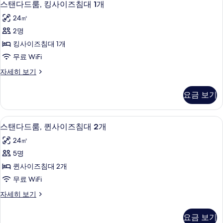
5
대
진
스탠다드룸, 킹사이즈침대 1개
탠
2
모
24㎡
개
다
두
자
2명
드
세
보
킹사이즈침대 1개
히
룸,
기
보
무료 WiFi
킹
기
스
자세히 보기
사
탠
이
다
요금 보기
드
즈
룸,
침
킹
스탠다드룸, 퀸사이즈침대 2개 | 고급 침구,
스
4
사
스탠다드룸, 퀸사이즈침대 2개
대
탠
이
1
24㎡
즈
다
개
침
5명
드
대
사
퀸사이즈침대 2개
1
룸,
진
개
무료 WiFi
퀸
자
모
스
자세히 보기
세
사
탠
두
히
이
다
보
보
요금 보기
드