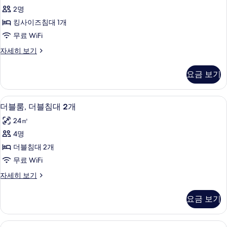
보
사
진
(Pet-
2명
두
기
이
Friendly)
모
킹사이즈침대 1개
보
자
즈
두
세
무료 WiFi
기
침
보
히
룸,
자세히 보기
보
대
기
킹
기
1
사
요금 보기
이
개,
즈
금
침
고급 침구, 책상, 무료 WiFi, 침대 시트
더
4
대
연
더블룸, 더블침대 2개
블
1
(Pet-
24㎡
개,
룸,
Friendly)
금
4명
더
연
사
더블침대 2개
(Pet-
블
진
Friendly)
무료 WiFi
침
모
자
더
자세히 보기
세
대
두
블
히
2
룸,
보
보
요금 보기
더
개
기
기
블
사
침
고급 침구, 책상, 무료 WiFi, 침대 시트
스