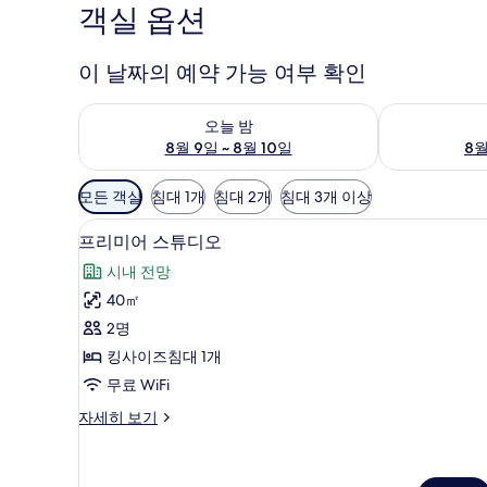
객실 옵션
이 날짜의 예약 가능 여부 확인
오늘 밤 예약 가능 여부 확인, 8월 9일 ~ 8월 10일
내일 예약 가능 
오늘 밤
8월 9일 ~ 8월 10일
8월
객
모든 객실
침대 1개
침대 2개
침대 3개 이상
실
고급 침구, 객실 내 금고, 책상,
프
에
4
프리미어 스튜디오
리
사
시내 전망
용
미
40㎡
가
어
2명
능
스
한
킹사이즈침대 1개
튜
필
무료 WiFi
디
터
프
자세히 보기
오
리
사
미
어
진