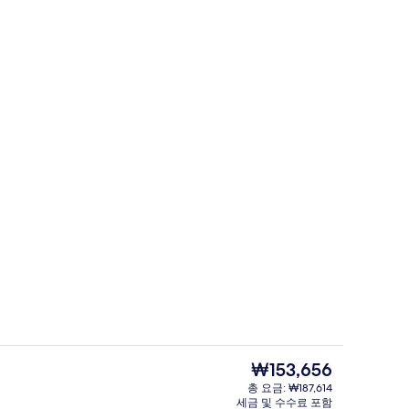
고급 침구, 객실 내 금고, 책상, 노트북 
동영상
현
₩153,656
재
총 요금: ₩187,614
가
세금 및 수수료 포함