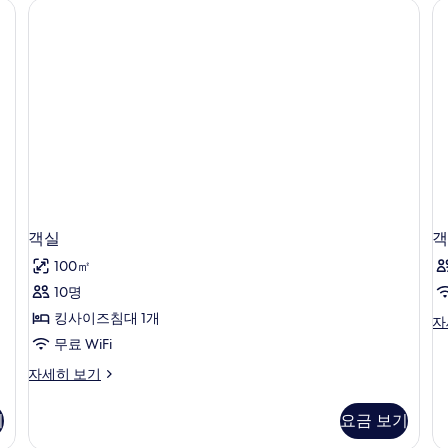
 노트북 작업 공간
개
실
모
자
2
두
세
개
히
보
자
보
세
기
기
히
보
기
객실
객
100㎡
10명
킹사이즈침대 1개
객
자
실
무료 WiFi
자
객
자세히 보기
세
실
히
자
보
기
요금 보기
세
기
히