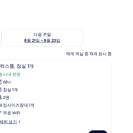
~ 8월 16일
다음 주말 예약 가능 여부 확인, 8월 21일 ~ 8월 23일
다음 주말
8월 21일 ~ 8월 23일
15개 객실 중 15개 표시 중
작업 공간
고급 침구, 객실 내 금고, 책상, 노트북 작업 공간
디
6
럭스룸, 침실 1개
럭
시내 전망
스
68㎡
,
침실 1개
침
2명
실
킹사이즈침대 1개
무료 WiFi
개
세히 보기
사
진