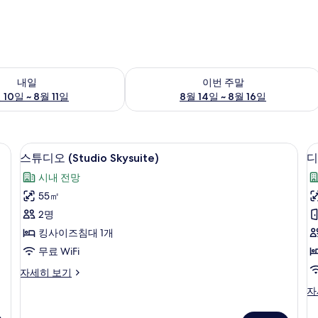
여부 확인, 8월 10일 ~ 8월 11일
이번 주말 예약 가능 여부 확인, 8월 14일 
내일
이번 주말
 10일 ~ 8월 11일
8월 14일 ~ 8월 16일
 노트북 작업 공간
고급 침구, 객실 내 금고, 책상, 노트북 
스
4
스튜디오 (Studio Skysuite)
디
튜
시내 전망
디
55㎡
오
룸
2명
(Studio
킹사이즈침대 1개
Skysuite)
무료 WiFi
사
1
스
자세히 보기
진
튜
디
자
모
디
럭
오
두
스