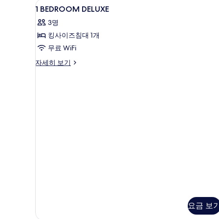
1
고급 침구, 객실 내 금고, 책상,
4
룸,
사
1 BEDROOM DELUXE
BEDROOM
침
진
3명
실
DELUXE
모
2
킹사이즈침대 1개
사
개
두
무료 WiFi
진
자
보
세
모
1
자세히 보기
히
BEDROOM
기
두
보
DELUXE
기
보
자
세
기
히
보
기
요금 보