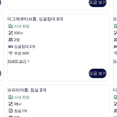
(Studio
기
요금 보기
룸,
보
Skysuite)
침
기
자
실
 노트북 작업 공간
고급 침구, 객실 내 금고, 책상, 노트북 
이
세
6
1
이그제큐티브룸, 싱글침대 2개
프
히
그
개
보
시내 전망
자
제
기
세
100㎡
큐
히
2명
보
티
룸
기
싱글침대 2개
브
무료 WiFi
룸,
이
프
자세히 보기
자
1
싱
그
리
글
제
미
기
요금 보기
큐
어
침
티
룸,
대
브
침
 노트북 작업 공간
시내 전망
슈
6
룸,
실
슈피리어룸, 침실 2개
디
2
피
싱
1
개
시내 전망
글
개
리
사
침
자
98㎡
어
룸
대
세
진
침실 1개
2
히
룸,