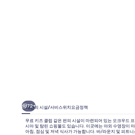
프
리
미
어
코
즈
모
자
카
르
타
72+
소개
편의 시설/서비스
위치
요금
정책
의
무료 키즈 클럽 같은 편의 시설이 마련되어 있는 오크우드 
사
시아 및 탐린 쇼핑몰도 있습니다. 이곳에는 야외 수영장이 마련되
아침, 점심 및 저녁 식사가 가능합니다. 바/라운지 및 피트
진