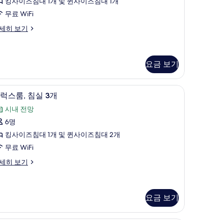
킹사이즈침대 1개 및 퀸사이즈침대 1개
실
무료 WiFi
세히 보기
개
사
진
요금 보기
모
두
작업 공간
디럭스룸, 침실 3개 | 시내 전망
디
8
보
럭스룸, 침실 3개
럭
기
시내 전망
스
6명
,
킹사이즈침대 1개 및 퀸사이즈침대 2개
침
무료 WiFi
실
세히 보기
개
사
요금 보기
진
모