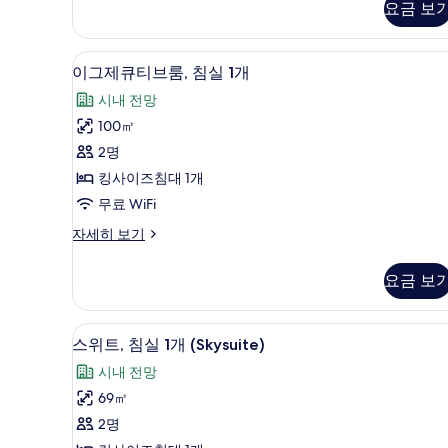
스
요금 보
모
튜
디
두
고급 침구, 객실 내 금고, 책상,
이
오
6
이그제큐티브룸, 침실 1개
보
자
그
세
기
시내 전망
제
히
100㎡
보
큐
기
2명
티
킹사이즈침대 1개
브
무료 WiFi
룸,
이
자세히 보기
침
그
실
제
요금 보
큐
1
티
개
브
고급 침구, 객실 내 금고, 책상,
스
6
룸,
사
스위트, 침실 1개 (Skysuite)
위
침
진
시내 전망
실
트,
모
1
69㎡
침
개
두
2명
자
실