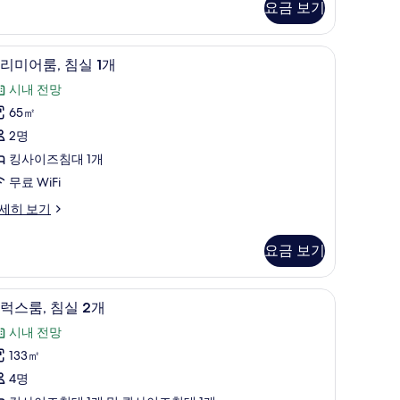
요금 보기
모
두
작업 공간
고급 침구, 객실 내 금고, 책상, 노트북 작업 공간
프
7
보
리미어룸, 침실 1개
리
기
시내 전망
미
65㎡
어
2명
,
킹사이즈침대 1개
침
무료 WiFi
실
세히 보기
개
요금 보기
사
진
디럭스룸, 침실 2개 | 고급 침구, 객실 내 금고, 
디
7
모
럭스룸, 침실 2개
럭
두
시내 전망
스
보
133㎡
,
기
4명
침