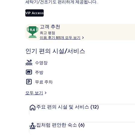
세탁기/건조기도 편리하게 제공됩니다.
갤
VIP Access
러
리
이
10
고객 추천
용
최
점
최고 평점
숙박 시설 정면
고
이용 후기 511개 모두 보기
후
만
기
점
평
인기 편의 시설/서비스
중
점
9.4
수영장
점,
고
주방
객
무료 주차
추
천
모두 보기
주요 편의 시설 및 서비스
(12)
집처럼 편안한 숙소
(6)