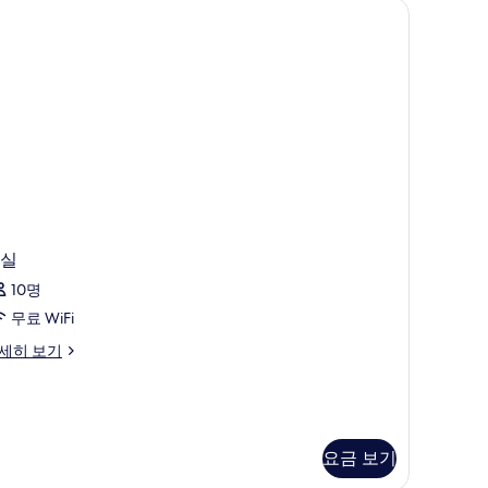
두
보
기
실
10명
무료 WiFi
세히 보기
요금 보기