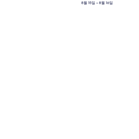
고급 침구, 객실 내 금고, 책상, 노트북 
격
8월 15일 ~ 8월 16일
은
₩153,656