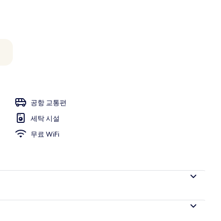
시내 전망
 - 저녁/밤
공항 교통편
세탁 시설
무료 WiFi