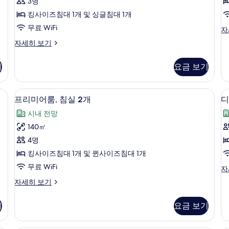
모
개
보
3명
침
자
기
두
킹사이즈침대 1개 및 싱글침대 1개
세
2
실
보
무료 WiFi
히
디
자
2
보
럭
기
슈
자세히 보기
개
기
스
피
룸,
사
리
침
기
요금 보기
어
진
실
룸,
2
모
침
 전자레인지, 오븐
고급 침구, 객실 내 금고, 책상, 노트북 
프
개
8
실
두
프리미어룸, 침실 2개
디
자
리
2
보
세
시내 전망
개
미
히
기
자
140㎡
보
어
룸
세
기
4명
히
룸,
보
킹사이즈침대 1개 및 퀸사이즈침대 1개
침
기
무료 WiFi
디
자
3
실
럭
프
자세히 보기
2
스
리
룸,
개
미
침
기
요금 보기
어
사
실
룸,
3
진
침