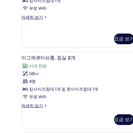
보
세
킹사이즈침대 1개
1
히
기
무료 WiFi
보
개
기
스
자세히 보기
(Skysuite)
위
사
트,
침
진
실
요금 보
모
1
두
개
커피/티 메이커, 대용량 냉장고,
이
(Skysuite)
보
7
이그제큐티브룸, 침실 2개
자
그
기
세
시내 전망
제
히
145㎡
보
큐
기
4명
티
킹사이즈침대 1개 및 퀸사이즈침대 1개
브
무료 WiFi
룸,
이
자세히 보기
침
그
실
제
요금 보
큐
2
티
개
브