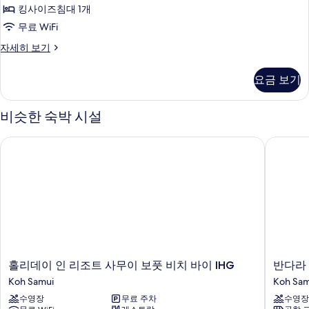
킹사이즈침대 1개
보
무료 WiFi
기
Deluxe
자세히 보기
Villa
자
요금 보기
세
히
보
비슷한 숙박 시설
기
홀리데이 인 리조트 사무이 보풋 비치 바이 IHG
반다라 스
홀
반
홀리데이 인 리조트 사무이 보풋 비치 바이 IHG
반다라 
리
다
Koh Samui
Koh Sam
데
라
수영장
무료 주차
수영장
이
스