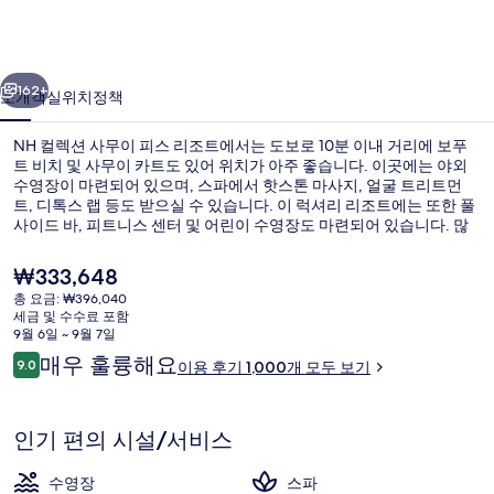
무
이
이전
다음
피
162+
소개
객실
위치
정책
스
NH 컬렉션 사무이 피스 리조트에서는 도보로 10분 이내 거리에 보푸
리
트 비치 및 사무이 카트도 있어 위치가 아주 좋습니다. 이곳에는 야외
조
수영장이 마련되어 있으며, 스파에서 핫스톤 마사지, 얼굴 트리트먼
트, 디톡스 랩 등도 받으실 수 있습니다. 이 럭셔리 리조트에는 또한 풀
트
사이드 바, 피트니스 센터 및 어린이 수영장도 마련되어 있습니다. 많
은 분들이 이곳의 친절한 고객 서비스 및 도보 이동이 편리한 위치에
의
높은 평점을 주셨습니다.
현
₩333,648
사
재
총 요금: ₩396,040
가
세금 및 수수료 포함
진
Two-Bedroom Beachfront Pool Vi
격
9월 6일 ~ 9월 7일
은
이
갤
매우 훌륭해요
9.0
이용 후기 1,000개 모두 보기
₩333,648
10점 만점 중 9.0점.
용
러
후
기
리
인기 편의 시설/서비스
수영장
스파