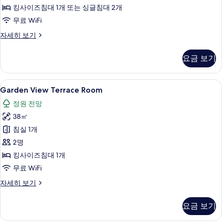
킹사이즈침대 1개 또는 싱글침대 2개
보
무료 WiFi
기
Premier
자세히 보기
Villa
자
요금 보기
세
히
보
Garden
미니바, 객실 내 금고, 책상, 노트북 작업
15
기
Garden View Terrace Room
View
정원 전망
Terrace
38㎡
Room
사
침실 1개
진
2명
모
킹사이즈침대 1개
두
무료 WiFi
보
Garden
자세히 보기
View
기
Terrace
요금 보기
Room
자