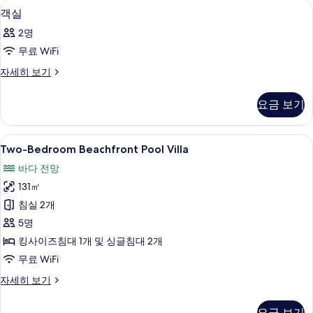
미니바, 객실 내 금고, 책상, 노트북 작업
객
12
기
객실
실
2명
사
무료 WiFi
진
객
자세히 보기
모
실
두
자
요금 보기
세
보
히
기
보
Two-
Two-Bedroom Beachfront Pool Vi
13
기
Two-Bedroom Beachfront Pool Villa
Bedroom
바다 전망
Beachfront
131㎡
Pool
Villa
침실 2개
사
5명
진
킹사이즈침대 1개 및 싱글침대 2개
모
무료 WiFi
두
Two-
자세히 보기
Bedroom
보
Beachfront
요금 보기