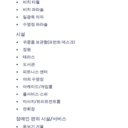
비치 타월
비치 파라솔
일광욕 의자
수영장 파라솔
시설
귀중품 보관함(프런트 데스크)
정원
테라스
도서관
피트니스 센터
야외 수영장
아케이드/게임룸
풀서비스 스파
마사지/트리트먼트룸
연회장
장애인 편의 시설/서비스
돋보기 거울