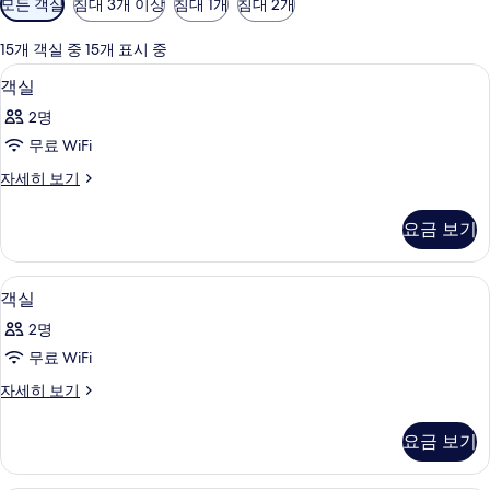
모든 객실
침대 3개 이상
침대 1개
침대 2개
실
에
15개 객실 중 15개 표시 중
사
미니바, 객실 내 금고, 책상, 노트북 작업
객
17
객실
용
실
가
2명
사
능
무료 WiFi
진
한
객
자세히 보기
모
필
실
터
두
자
요금 보기
세
보
히
기
보
미니바, 객실 내 금고, 책상, 노트북 작업
객
16
기
객실
실
2명
사
무료 WiFi
진
객
자세히 보기
모
실
두
자
요금 보기
세
보
히
기
보