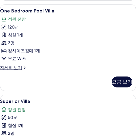
자
One
One Bedroom Pool Villa | 미니바,
10
세
One Bedroom Pool Villa
Bedroom
히
정원 전망
보
Pool
기
120㎡
Villa
사
침실 1개
진
3명
모
킹사이즈침대 1개
두
무료 WiFi
보
One
자세히 보기
Bedroom
기
Pool
요금 보기
Villa
자
세
Superior
Superior Villa | 미니바, 객실 내 금고
9
히
Superior Villa
Villa
보
정원 전망
기
사
50㎡
진
침실 1개
모
2명
두