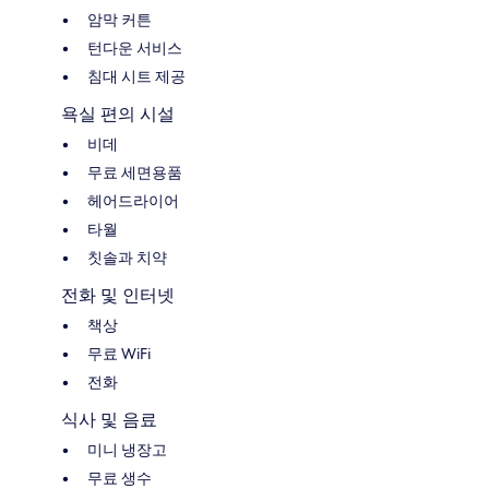
암막 커튼
턴다운 서비스
침대 시트 제공
욕실 편의 시설
비데
무료 세면용품
헤어드라이어
타월
칫솔과 치약
전화 및 인터넷
책상
무료 WiFi
전화
식사 및 음료
미니 냉장고
무료 생수