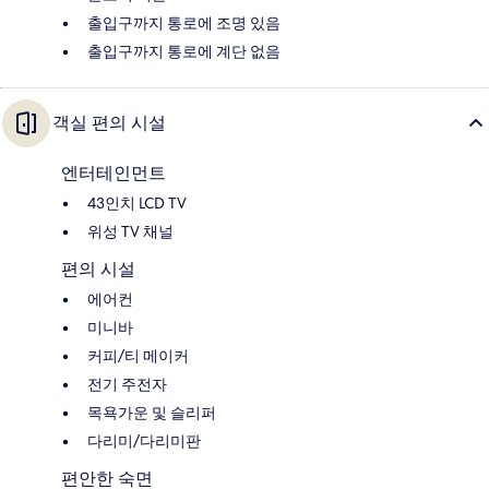
출입구까지 통로에 조명 있음
출입구까지 통로에 계단 없음
객실 편의 시설
엔터테인먼트
43인치 LCD TV
위성 TV 채널
편의 시설
에어컨
미니바
커피/티 메이커
전기 주전자
목욕가운 및 슬리퍼
다리미/다리미판
편안한 숙면