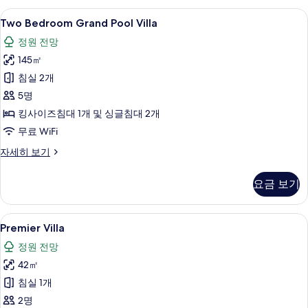
Villa
Two
Two Bedroom Grand Pool Villa |
12
자
Two Bedroom Grand Pool Villa
Bedroom
세
정원 전망
히
Grand
보
145㎡
Pool
기
Villa
침실 2개
사
5명
진
킹사이즈침대 1개 및 싱글침대 2개
모
무료 WiFi
두
Two
자세히 보기
Bedroom
보
Grand
기
요금 보기
Pool
Villa
자
Premier
Premier Villa | 미니바, 객실 내 금고,
9
세
Premier Villa
Villa
히
정원 전망
보
사
기
42㎡
진
침실 1개
모
2명
두