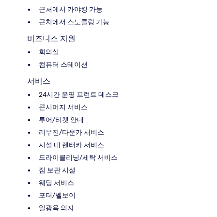
근처에서 카야킹 가능
근처에서 스노클링 가능
비즈니스 지원
회의실
컴퓨터 스테이션
서비스
24시간 운영 프런트 데스크
콘시어지 서비스
투어/티켓 안내
리무진/타운카 서비스
시설 내 렌터카 서비스
드라이클리닝/세탁 서비스
짐 보관 시설
웨딩 서비스
포터/벨보이
일광욕 의자