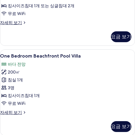
모
킹사이즈침대 1개 또는 싱글침대 2개
두
무료 WiFi
보
Pool
자세히 보기
기
Suite
자
요금 보기
세
히
보
One
One Bedroom Beachfront Pool Vi
19
기
One Bedroom Beachfront Pool Villa
Bedroom
바다 전망
Beachfront
200㎡
Pool
Villa
침실 1개
사
3명
진
킹사이즈침대 1개
모
무료 WiFi
두
One
자세히 보기
Bedroom
보
Beachfront
기
요금 보기
Pool
Villa