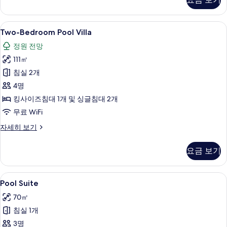
기
Pool
Villa
자
Two-
Two-Bedroom Pool Villa | 테라스/파
10
세
Two-Bedroom Pool Villa
Bedroom
히
정원 전망
보
Pool
기
111㎡
Villa
사
침실 2개
진
4명
모
킹사이즈침대 1개 및 싱글침대 2개
두
무료 WiFi
보
Two-
자세히 보기
Bedroom
기
Pool
요금 보기
Villa
자
세
Pool
Pool Suite | 정원 전망
13
히
Pool Suite
Suite
보
70㎡
기
사
침실 1개
진
3명