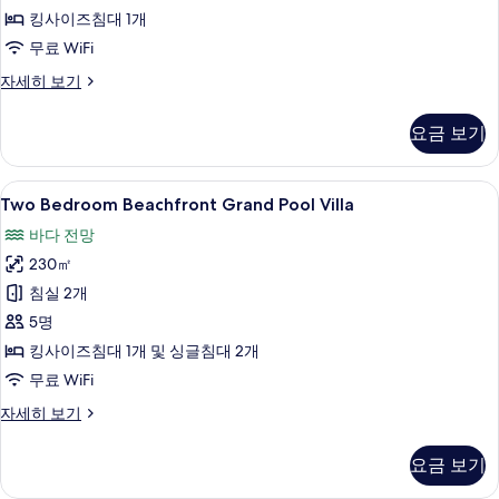
킹사이즈침대 1개
보
무료 WiFi
기
Superior
자세히 보기
Villa
자
요금 보기
세
히
보
Two
Two Bedroom Beachfront Grand P
7
기
Two Bedroom Beachfront Grand Pool Villa
Bedroom
바다 전망
Beachfront
230㎡
Grand
Pool
침실 2개
Villa
5명
사
킹사이즈침대 1개 및 싱글침대 2개
진
무료 WiFi
모
Two
자세히 보기
두
Bedroom
Beachfront
보
요금 보기
Grand
기
Pool