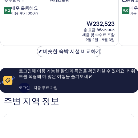
무료 WiFi
레스토랑
공항 
인
파
리
리
10
10
매우 훌륭해요
매우
9.2
9.0
조
조
점
점
이용 후기 300개
이용 
트
트
만
만
현
₩232,523
사
&
점
점
재
무
수
중
중
총 요금: ₩276,005
요
이
세금 및 수수료 포함
영
9.2
9.0
금
9월 2일 ~ 9월 3일
보
장
점,
점,
₩232,523
풋
빌
매
매
비슷한 숙박 시설 비교하기
비
라,
우
우
치
사
훌
훌
바
무
륭
륭
이
이
해
해
로그인해 이용 가능한 할인과 특전을 확인하실 수 있어요. 리워
IHG
Koh
요,
요,
드를 적립해 더 많은 여행을 즐겨보세요!
Koh
Samui
이
이
Samui
용
용
로그인
지금 무료 가입
후
후
기
기
주변 지역 정보
300
1,000
개
개