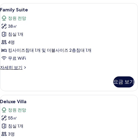
세
Family
Family Suite | 미니바, 객실 내 금고,
11
히
Family Suite
Suite
보
정원 전망
기
사
38㎡
진
침실 1개
모
4명
두
킹사이즈침대 1개 및 더블사이즈 2층침대 1개
보
무료 WiFi
기
Family
자세히 보기
Suite
자
요금 보기
세
히
보
Deluxe
Deluxe Villa | 미니바, 객실 내 금고,
8
기
Deluxe Villa
Villa
정원 전망
사
55㎡
진
침실 1개
모
3명
두