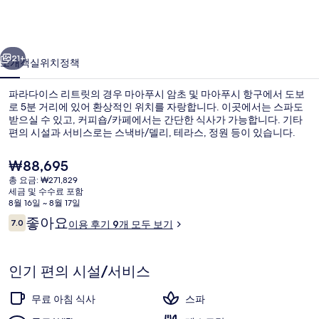
리
트
이전
다음
릿
21+
소개
객실
위치
정책
의
파라다이스 리트릿의 경우 마아푸시 암초 및 마아푸시 항구에서 도보
사
로 5분 거리에 있어 환상적인 위치를 자랑합니다. 이곳에서는 스파도
받으실 수 있고, 커피숍/카페에서는 간단한 식사가 가능합니다. 기타
진
편의 시설과 서비스로는 스낵바/델리, 테라스, 정원 등이 있습니다.
갤
현
₩88,695
러
재
총 요금: ₩271,829
가
리
세금 및 수수료 포함
격
8월 16일 ~ 8월 17일
외관
은
이
좋아요
7.0
이용 후기 9개 모두 보기
₩88,695
10점 만점 중 7.0점.
용
후
기
인기 편의 시설/서비스
무료 아침 식사
스파