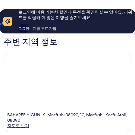
아
요,
요,
이
로그인해 이용 가능한 할인과 특전을 확인하실 수 있어요. 리워
이
용
드를 적립해 더 많은 여행을 즐겨보세요!
용
후
후
기
로그인
지금 무료 가입
기
134
26
개
주변 지역 정보
개
BAHAREE HIGUN, K. Maafushi 08090, 10, Maafushi, Kaafu Atoll,
08090
지도로 보기