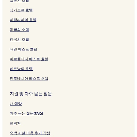
일본의 호텔
여
를
링
l
여
여
a
여
l
를
l
a
싱가포르 호텔
는
여
크
&
는
는
l
는
&
여
페
v
링
는
S
링
링
d
링
S
는
이
i
이탈리아의 호텔
크
링
p
크
크
i
크
p
링
지
e
크
a
v
a
크
를
w
미국의 호텔
페
e
페
여
페
이
s
이
는
이
한국의 호텔
지
페
지
링
지
를
이
를
크
를
대만 베스트 호텔
여
지
여
여
아르헨티나 베스트 호텔
는
를
는
는
링
여
링
링
베트남의 호텔
크
는
크
크
링
인도네시아 베스트 호텔
크
지원 및 자주 묻는 질문
내 예약
자주 묻는 질문(FAQ)
연락처
숙박 시설 이용 후기 작성