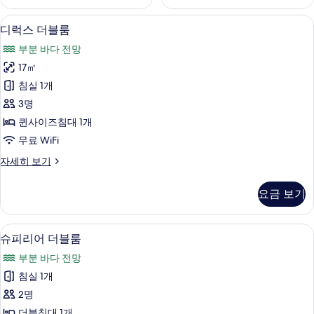
디럭스 더블룸 | 책상, 무료 WiFi, 침대 
디
7
디럭스 더블룸
럭
부분 바다 전망
스
17㎡
더
침실 1개
블
3명
룸
퀸사이즈침대 1개
사
무료 WiFi
진
디
자세히 보기
모
럭
두
스
요금 보기
더
보
블
기
룸
책상, 무료 WiFi, 침대 시트
슈
5
자
슈피리어 더블룸
피
세
부분 바다 전망
히
리
보
침실 1개
어
기
2명
더
더블침대 1개