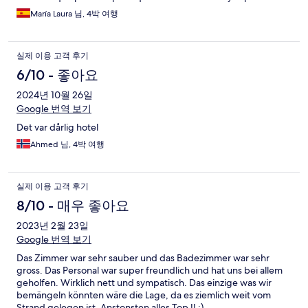
rato.La habitación muy espartana.Para hippie total.El baño
María Laura 님, 4박 여행
ducha,water y lavabo (enano) todo en el mismo sitio ni siquiera
separado por una cortina.No hay productos para ducharte o de
estos que te dejarían en un hotel 4*.Solo un champú que no
실제 이용 고객 후기
hace ni espuma y un jabón medio gastado.Toallas solo 2 no
huelen bien.No hay un buen olor en general en toda la
6/10 - 좋아요
estructura .Para el desayuno no me levanté,era de 8-10am.Como
2024년 10월 26일
si tuviéramos que ir a trabajar, no considerando que estás de
vacaciones,pero creo que en toda la isla era así.Bastante escaso
Google 번역 보기
y de baja calidad además.Desayuné una sola mañana que tenía
Det var dårlig hotel
una escursion a las 08:30,de la cual el recepciónista tampoco
avisó al que estaba de turno por la mañana así que tampoco
Ahmed 님, 4박 여행
tenían nada listo.No limpian el cuarto ni cambian las sábanas o
toallas,un solo rollo de papel higiénico también para toda la
estancia.Día de ck out: he pedido algo para comer,pagando
실제 이용 고객 후기
porque ya era tarde para el desayuno,creo que el cocinero me
8/10 - 매우 좋아요
ha dicho que no tenían nada ni café.Y toda la estancia ha sido:
que no lo sabía, que mi compañero no me ha dicho nada, que
2023년 2월 23일
no tenemos ni de eso ni del otro.No sé un poco improvisado
Google 번역 보기
todo.
Das Zimmer war sehr sauber und das Badezimmer war sehr
gross. Das Personal war super freundlich und hat uns bei allem
geholfen. Wirklich nett und sympatisch. Das einzige was wir
bemängeln könnten wäre die Lage, da es ziemlich weit vom
Strand gelegen ist. Anstonsten alles Top !! :)