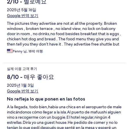
2/10 - 별로예요
2025년 5월 16일
Google 번역 보기
The pictures they advertise are not at all the property. Broken
windows , broken terrace , no island view, no lock on balcony
door in room , no drinks,no food besides breakfast that is eggs ,
chicken hot dog and bread . The food menu they give you and
then tell you they don’t have it . They advertise free shuttle but
then ask you to pay for it and taxes each night on arrival . Then
Penny 님, 18박 여행
they asked again on departure and finally did take me to airport
free after a struggle with management . The roof has trash and
junk. The surrounding premise has the same . There are bugs in
실제 이용 고객 후기
rooms. No hot water at all . No way to do laundry. You will wash
by hand and hang on lawn chair to dry . This place is very trashy.
8/10 - 매우 좋아요
Nothing like you see here . It’s fake photos . Be warned and stay
2025년 1월 3일
elsewhere. The housekeeper male was the only one who tried
to help. The rest seemed like wanted to extort tourists . The
Google 번역 보기
locals said the police are aware of them and they have done to
No refleja lo que ponen en las fotos
many traveling .
A la llegada, todo bien,habia una chica en el aeropuerto de male
indicándonos cómo llegar a la isla.Al puerto de mafuushi alguien
vino a recogerme con un buggie.El hotel regular,ningún 4
estrellas.Diría yo una guest house.He pedido de comer y no lo
tenían lo que pedí después que senté en la mesa y esperé un