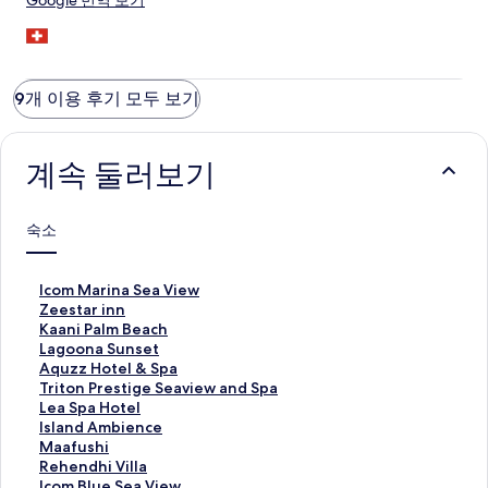
Google 번역 보기
9개 이용 후기 모두 보기
계속 둘러보기
숙소
I
Icom Marina Sea View
c
Z
Zeestar inn
o
e
K
Kaani Palm Beach
m
e
a
L
Lagoona Sunset
M
s
a
a
A
Aquzz Hotel & Spa
a
t
n
g
q
T
Triton Prestige Seaview and Spa
r
a
i
o
u
r
L
Lea Spa Hotel
i
r
P
o
z
i
e
I
Island Ambience
n
i
a
n
z
t
a
s
M
Maafushi
a
n
l
a
H
o
S
l
a
R
Rehendhi Villa
S
n
m
S
o
n
p
a
a
e
I
Icom Blue Sea View