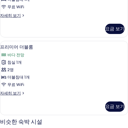
블
무료 WiFi
룸
슈
자세히 보기
사
피
진
리
요금 보기
어
모
더
두
블
프리미어 더블룸 | 책상, 무료 WiFi, 침
프
7
룸
프리미어 더블룸
보
리
자
기
바다 전망
세
미
히
침실 1개
어
보
2명
기
더
더블침대 1개
블
무료 WiFi
룸
프
자세히 보기
사
리
진
미
요금 보기
어
모
더
두
블
비슷한 숙박 시설
룸
보