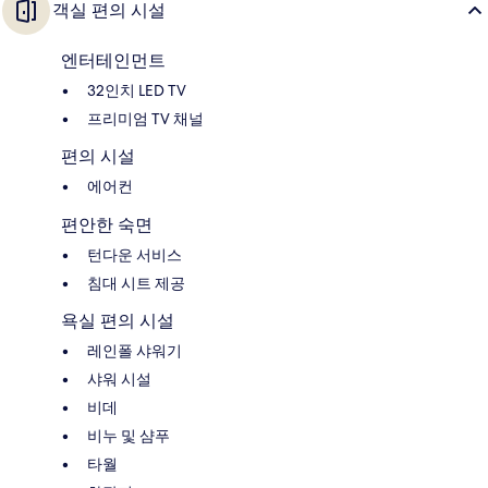
객실 편의 시설
엔터테인먼트
32인치 LED TV
프리미엄 TV 채널
편의 시설
에어컨
편안한 숙면
턴다운 서비스
침대 시트 제공
욕실 편의 시설
레인폴 샤워기
샤워 시설
비데
비누 및 샴푸
타월