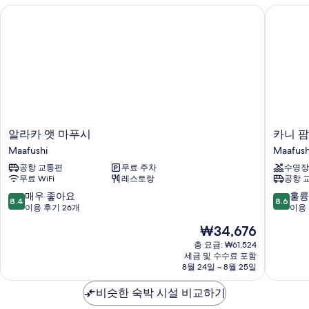
자
알라카 앳 마푸시
카니 팜 
기
세
히
보
기
알
카
알라카 앳 마푸시
카니 팜
라
니
Maafushi
Maafush
카
팜
공항 교통편
무료 주차
수영장
앳
비
무료 WiFi
레스토랑
공항 
마
치
푸
Maafush
10
10
매우 좋아요
훌륭
8.4
8.6
시
점
점
이용 후기 26개
이용 
Maafushi
만
만
현
₩34,676
점
점
재
중
중
총 요금: ₩61,524
요
세금 및 수수료 포함
8.4
8.6
금
8월 24일 ~ 8월 25일
점,
점,
₩34,676
매
훌
비슷한 숙박 시설 비교하기
우
륭
좋
해