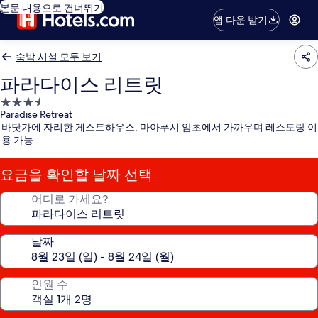
본문 내용으로 건너뛰기
앱 다운 받기
숙박 시설 모두 보기
파라다이스 리트릿
3.5
Paradise Retreat
성
바닷가에 자리한 게스트하우스, 마아푸시 암초에서 가까우며 레스토랑 이
급
용 가능
숙
박
요금을 확인할 날짜 선택
시
설
어디로 가세요?
날짜
인원 수