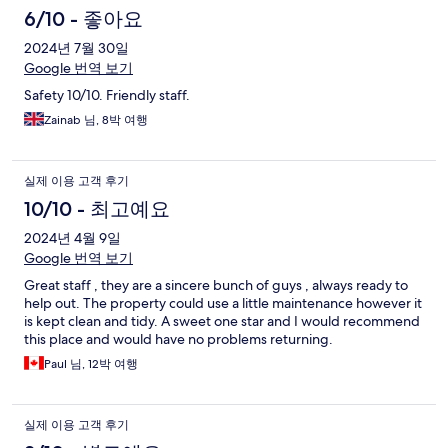
용
6/10 - 좋아요
후
2024년 7월 30일
Google 번역 보기
기
Safety 10/10. Friendly staff.
Zainab 님, 8박 여행
실제 이용 고객 후기
10/10 - 최고예요
2024년 4월 9일
Google 번역 보기
Great staff , they are a sincere bunch of guys , always ready to
help out. The property could use a little maintenance however it
is kept clean and tidy. A sweet one star and I would recommend
this place and would have no problems returning.
Paul 님, 12박 여행
실제 이용 고객 후기