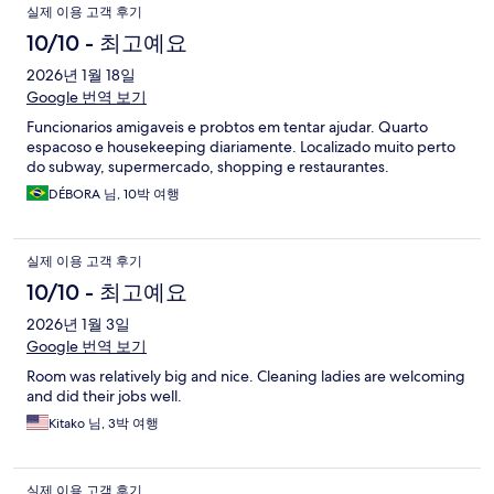
이
실제 이용 고객 후기
용
10/10 - 최고예요
후
2026년 1월 18일
Google 번역 보기
기
Funcionarios amigaveis e probtos em tentar ajudar. Quarto
espacoso e housekeeping diariamente. Localizado muito perto
do subway, supermercado, shopping e restaurantes.
DÉBORA 님, 10박 여행
실제 이용 고객 후기
10/10 - 최고예요
2026년 1월 3일
Google 번역 보기
Room was relatively big and nice. Cleaning ladies are welcoming
and did their jobs well.
Kitako 님, 3박 여행
실제 이용 고객 후기