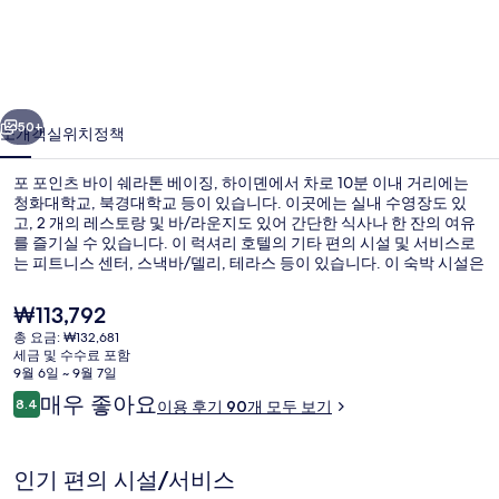
바
이
쉐
이전
다음
라
50+
소개
객실
위치
정책
톤
포 포인츠 바이 쉐라톤 베이징, 하이뎬에서 차로 10분 이내 거리에는
베
청화대학교, 북경대학교 등이 있습니다. 이곳에는 실내 수영장도 있
고, 2 개의 레스토랑 및 바/라운지도 있어 간단한 식사나 한 잔의 여유
이
를 즐기실 수 있습니다. 이 럭셔리 호텔의 기타 편의 시설 및 서비스로
징,
는 피트니스 센터, 스낵바/델리, 테라스 등이 있습니다. 이 숙박 시설은
란디안창 역에서 도보로 4분 거리에 있어 대중 교통편을 이용하기 편
하
리해요.
현
₩113,792
재
이
총 요금: ₩132,681
가
세금 및 수수료 포함
로비
뎬
격
9월 6일 ~ 9월 7일
은
이
매우 좋아요
의
8.4
이용 후기 90개 모두 보기
₩113,792
10점 만점 중 8.4점.
용
사
후
기
진
인기 편의 시설/서비스