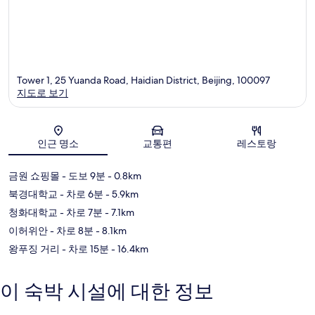
Tower 1, 25 Yuanda Road, Haidian District, Beijing, 100097
지도로 보기
지도
인근 명소
교통편
레스토랑
금원 쇼핑몰
- 도보 9분
- 0.8km
북경대학교
- 차로 6분
- 5.9km
청화대학교
- 차로 7분
- 7.1km
이허위안
- 차로 8분
- 8.1km
왕푸징 거리
- 차로 15분
- 16.4km
이 숙박 시설에 대한 정보