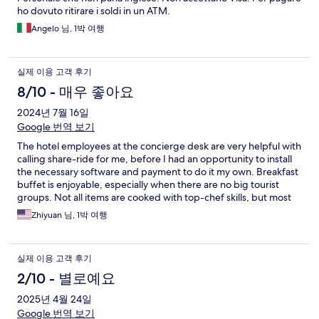
ho dovuto ritirare i soldi in un ATM.
Angelo 님, 1박 여행
실제 이용 고객 후기
8/10 - 매우 좋아요
2024년 7월 16일
Google 번역 보기
The hotel employees at the concierge desk are very helpful with
calling share-ride for me, before I had an opportunity to install
the necessary software and payment to do it my own. Breakfast
buffet is enjoyable, especially when there are no big tourist
groups. Not all items are cooked with top-chef skills, but most
of them are pleasant to both the taste bud. Selections are not
Zhiyuan 님, 1박 여행
extravagant but more than reasonable. Most importantly, the
place is clean and the service people are diligent and courteous.
실제 이용 고객 후기
2/10 - 별로예요
2025년 4월 24일
Google 번역 보기