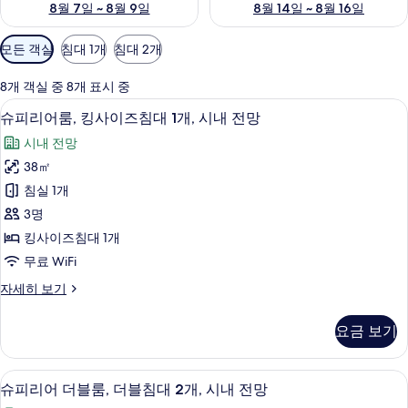
8월 7일 ~ 8월 9일
8월 14일 ~ 8월 16일
객
모든 객실
침대 1개
침대 2개
실
에
8개 객실 중 8개 표시 중
사
슈피리어룸, 킹사이즈침대 1개, 시내 전망 
슈
8
슈피리어룸, 킹사이즈침대 1개, 시내 전망
용
피
가
시내 전망
리
능
38㎡
어
한
침실 1개
룸,
필
3명
터
킹
킹사이즈침대 1개
사
무료 WiFi
이
슈
자세히 보기
즈
피
침
리
요금 보기
어
대
룸,
1
킹
고급 침구, 미니바, 객실 내 금고, 책상
슈
7
사
개,
슈피리어 더블룸, 더블침대 2개, 시내 전망
피
이