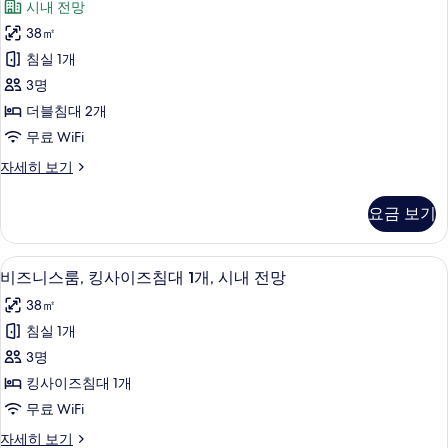
시
시내 전망
즈
리
내
침
38㎡
어
대
전
침실 1개
1
더
망
개,
3명
블
시
사
더블침대 2개
내
룸,
진
무료 WiFi
전
더
망
모
슈
자세히 보기
자
블
피
두
세
침
리
히
보
요금 보기
어
대
보
기
더
기
2
블
고급 침구, 미니바, 객실 내 금고, 책상
비
7
룸,
개,
비즈니스룸, 킹사이즈침대 1개, 시내 전망
즈
더
시
38㎡
블
니
내
침
침실 1개
스
대
전
3명
2
룸,
망
개,
킹사이즈침대 1개
킹
시
사
무료 WiFi
내
사
진
전
비
자세히 보기