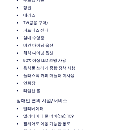
정원
테라스
TV(공용 구역)
피트니스 센터
실내 수영장
비건 다이닝 옵션
채식 다이닝 옵션
80% 이상 LED 조명 사용
음식물 쓰레기 종합 정책 시행
플라스틱 커피 머들러 미사용
연회장
리셉션 홀
장애인 편의 시설/서비스
엘리베이터
엘리베이터 문 너비(cm): 109
휠체어로 이동 가능한 통로