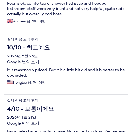
Rooms ok, comfortable, shower had issue and flooded
bathroom, staff were very blunt and not very helpful, quite rude
actually but overall good hotel
Andrew 님, 3박 여행
실제 이용 고객 후기
10/10 - 최고예요
2025년 6월 26일
Google 번역 보기
It is reasonably priced. But it is a little bit old and it is better to be
upgraded.
Hongtao 님, 1박 여행
실제 이용 고객 후기
4/10 - 보통이에요
2026년 1월 21일
Google 번역 보기
Personale che non parla inglese. Non accettano Visa. Per pagare