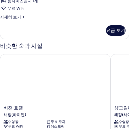
모
망
킹사이즈침대 1개
침
자
두
무료 WiFi
세
대
보
히
룸,
자세히 보기
1
보
킹
기
개,
기
사
요금 보기
이
정
즈
원
침
비슷한 숙박 시설
대
전
1
망
비전 호텔
샹그릴라
개,
사
정
원
진
전
모
망
자
두
세
보
히
보
기
기
비
샹
비전 호텔
샹그릴
전
그
해정(하이뎬)
해정(하
호
릴
수영장
무료 주차
수영장
텔
라
무료 WiFi
레스토랑
무료 
해
베