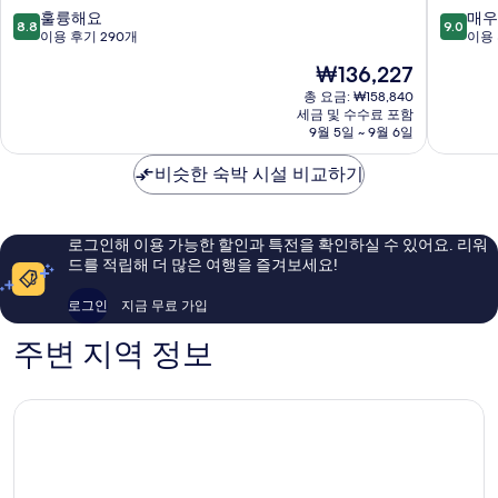
정
이
10
10
훌륭해요
매우
8.8
9.0
(하
징
점
점
이용 후기 290개
이용 
이
해
만
만
현
₩136,227
뎬)
정
점
점
재
(하
중
중
총 요금: ₩158,840
요
세금 및 수수료 포함
이
8.8
9.0
금
9월 5일 ~ 9월 6일
뎬)
점,
점,
₩136,227
훌
매
비슷한 숙박 시설 비교하기
륭
우
해
훌
요,
륭
이
해
로그인해 이용 가능한 할인과 특전을 확인하실 수 있어요. 리워
용
요,
드를 적립해 더 많은 여행을 즐겨보세요!
후
이
기
용
로그인
지금 무료 가입
290
후
개
기
주변 지역 정보
373
개