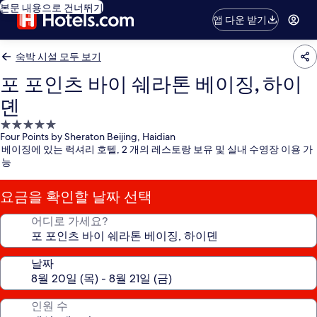
본문 내용으로 건너뛰기
앱 다운 받기
숙박 시설 모두 보기
포 포인츠 바이 쉐라톤 베이징, 하이
뎬
5.0
Four Points by Sheraton Beijing, Haidian
성
베이징에 있는 럭셔리 호텔, 2 개의 레스토랑 보유 및 실내 수영장 이용 가
급
능
숙
박
요금을 확인할 날짜 선택
시
설
어디로 가세요?
날짜
인원 수