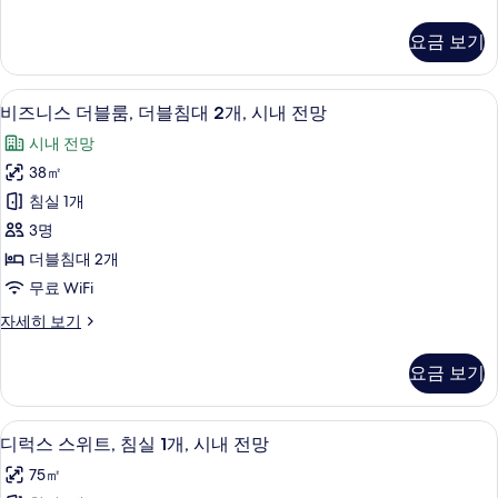
이
망
즈
모
자
즈
니
두
요금 보기
세
스
침
히
보
룸,
대
보
킹
기
고급 침구, 미니바, 객실 내 금고, 책상
비
기
7
사
비즈니스 더블룸, 더블침대 2개, 시내 전망
1
즈
이
개,
시내 전망
즈
니
시
침
38㎡
스
대
내
침실 1개
1
더
전
개,
3명
블
시
망
더블침대 2개
내
룸,
사
무료 WiFi
전
더
망
진
비
자세히 보기
자
블
즈
모
세
침
니
히
두
요금 보기
스
대
보
보
더
기
2
블
기
고급 침구, 미니바, 객실 내 금고, 책상
디
8
룸,
개,
디럭스 스위트, 침실 1개, 시내 전망
럭
더
시
75㎡
블
스