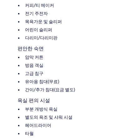
커피/티 메이커
전기 주전자
목욕가운 및 슬리퍼
어린이 슬리퍼
다리미/다리미판
편안한 숙면
암막 커튼
방음 객실
고급 침구
유아용 침대(무료)
간이/추가 침대(요금 별도)
욕실 편의 시설
부분 개방식 욕실
별도의 욕조 및 샤워 시설
헤어드라이어
타월