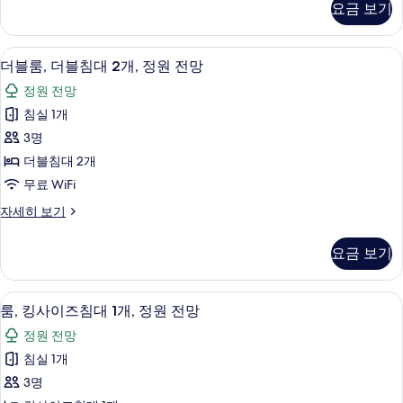
요금 보기
스
개,
스
시
위
고급 침구, 미니바, 객실 내 금고, 책상
더
9
트,
내
더블룸, 더블침대 2개, 정원 전망
블
침
전
정원 전망
실
룸,
망
1
침실 1개
더
개,
사
3명
시
블
진
내
더블침대 2개
침
전
모
무료 WiFi
망
대
두
자
더
자세히 보기
2
세
블
보
개,
히
룸,
기
요금 보기
보
더
정
기
블
원
침
룸, 킹사이즈침대 1개, 정원 전망 | 고급 
룸,
11
대
전
룸, 킹사이즈침대 1개, 정원 전망
킹
2
망
정원 전망
개,
사
사
정
침실 1개
이
원
진
3명
전
즈