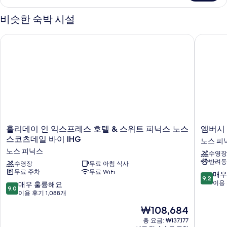
실
진
2
비슷한 숙박 시설
개
모
자
두
홀리데이 인 익스프레스 호텔 & 스위트 피닉스 노스 스코츠데일 
엠버시 
세
보
히
보
기
기
홀
엠
홀리데이 인 익스프레스 호텔 & 스위트 피닉스 노스
엠버시
리
버
스코츠데일 바이 IHG
노스 피
데
시
노스 피닉스
수영장
이
스
반려동
인
수영장
무료 아침 식사
위
무료 주차
무료 WiFi
익
트
10
매우
9.2
스
바
점
이용 
10
매우 훌륭해요
9.0
프
이
만
점
이용 후기 1,088개
레
힐
점
만
현
₩108,684
스
튼
중
점
재
호
피
9.2
중
총 요금: ₩137,177
요