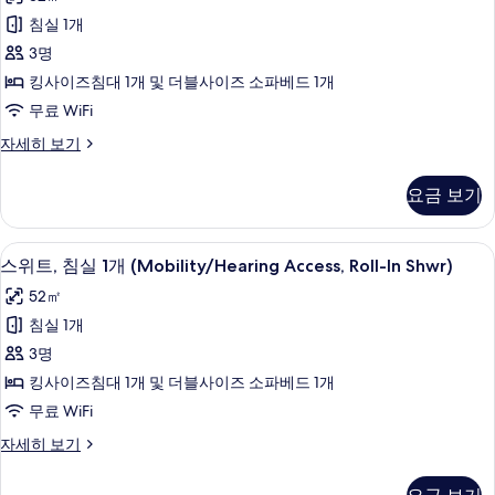
세
트,
히
침실 1개
침
보
3명
기
실
킹사이즈침대 1개 및 더블사이즈 소파베드 1개
1
무료 WiFi
개
스
자세히 보기
(Hearing
위
Accessible)
트,
요금 보기
사
침
실
진
1
샤워기/욕조 결합, 무료 세면용품, 헤어
스
모
5
개
스위트, 침실 1개 (Mobility/Hearing Access, Roll-In Shwr)
위
(Hearing
두
52㎡
Accessible)
트,
보
자
침실 1개
침
세
기
3명
히
실
보
킹사이즈침대 1개 및 더블사이즈 소파베드 1개
1
기
무료 WiFi
개
스
자세히 보기
(Mobility/Hearing
위
Access,
트,