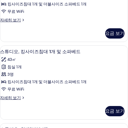
위
소
킹사이즈침대 1개 및 더블사이즈 소파베드 1개
드
파
트,
무료 WiFi
(Hearing
베
킹
Accessible)
드
스
자세히 보기
(Hearing
사
튜
사
Accessible)
디
이
진
요금 보기
자
오
즈
세
모
스
히
위
침
두
고급 침구, 객실 내 금고, 책상, 다리미
스
보
4
트,
스튜디오, 킹사이즈침대 1개 및 소파베드
대
기
보
튜
킹
43㎡
1
사
기
디
이
침실 1개
개
오,
즈
3명
및
침
킹
대
킹사이즈침대 1개 및 더블사이즈 소파베드 1개
소
사
1
무료 WiFi
파
개
이
및
베
스
자세히 보기
즈
소
튜
드
파
침
디
요금 보기
(Mobility/Hearing
베
오,
대
드
킹
Access,
1
(Mobility/Hearing
사
Roll-
스튜디오, 침대(여러 개) | 고급 침구, 
스
Access,