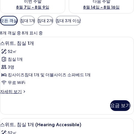
이번 주말
다음 주말
8월 7일 ~ 8월 9일
8월 14일 ~ 8월 16일
객
모든 객실
침대 1개
침대 2개
침대 3개 이상
실
에
8개 객실 중 8개 표시 중
사
고급 침구, 객실 내 금고, 책상, 다리미
스
5
스위트, 침실 1개
용
위
가
52㎡
트,
능
침실 1개
침
한
3명
실
필
킹사이즈침대 1개 및 더블사이즈 소파베드 1개
터
1
무료 WiFi
개
스
자세히 보기
사
위
진
트,
요금 보기
침
모
실
두
1
고급 침구, 객실 내 금고, 책상, 다리미
스
5
개
보
스위트, 침실 1개 (Hearing Accessible)
위
자
기
52㎡