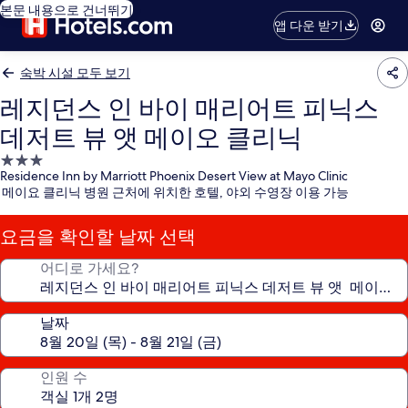
본문 내용으로 건너뛰기
앱 다운 받기
숙박 시설 모두 보기
레지던스 인 바이 매리어트 피닉스
데저트 뷰 앳 메이오 클리닉
3.0
Residence Inn by Marriott Phoenix Desert View at Mayo Clinic
성
메이요 클리닉 병원 근처에 위치한 호텔, 야외 수영장 이용 가능
급
숙
요금을 확인할 날짜 선택
박
시
어디로 가세요?
설
날짜
인원 수