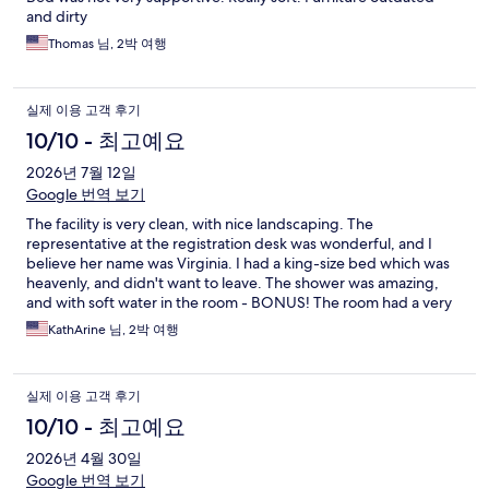
and dirty
Thomas 님, 2박 여행
실제 이용 고객 후기
10/10 - 최고예요
2026년 7월 12일
Google 번역 보기
The facility is very clean, with nice landscaping. The
representative at the registration desk was wonderful, and I
believe her name was Virginia. I had a king-size bed which was
heavenly, and didn't want to leave. The shower was amazing,
and with soft water in the room - BONUS! The room had a very
nice kitchenette equipped with dishes, a full fridge, microwave,
KathArine 님, 2박 여행
stove, and dishwasher. Typical coffee maker and condiments
provided, which is a nice way to start the day. The continental
breakfast was VERY nice, with the usual eggs, meat, potatoes,
실제 이용 고객 후기
waffles, and great coffee. My favorite, though, and what I only
had, was the delicious oatmeal! They didn't hold back with great
10/10 - 최고예요
goodies to put on it, i.e., walnuts, almonds, shredded coconut,
2026년 4월 30일
brown sugar, raisins, etc. Blueberries or strawberries would
have been nice, but I grabbed a fresh banana. Great place, and
Google 번역 보기