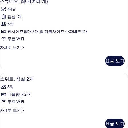
3
이
개
스튜디오, 침대(여러 개)
In
Roll-
튜
즈
및
44㎡
In
Shwr)
침
디
Shwr)
소
대
침실 1개
사
오,
자
1
파
5명
진
세
개
침
히
베
및
퀸사이즈침대 2개 및 더블사이즈 소파베드 1개
모
대
보
소
드
무료 WiFi
두
기
파
(여
사
베
보
스
자세히 보기
러
드
튜
진
기
자
개)
디
모
요금 보기
세
오,
사
히
두
침
진
보
대
보
스위트, 침실 2개 | 고급 침구, 객실 내
스
기
6
(여
스위트, 침실 2개
모
기
위
러
두
5명
개)
트,
자
보
더블침대 2개
침
세
기
무료 WiFi
히
실
보
스
자세히 보기
2
기
위
개
트,
요금 보기
침
사