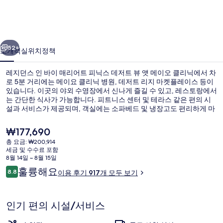
바
이
이전
다음
매
52+
소개
객실
위치
정책
리
레지던스 인 바이 매리어트 피닉스 데저트 뷰 앳 메이오 클리닉에서 차
어
로 5분 거리에는 메이요 클리닉 병원, 데저트 리지 마켓플레이스 등이
있습니다. 이곳의 야외 수영장에서 신나게 즐길 수 있고, 레스토랑에서
트
는 간단한 식사가 가능합니다. 피트니스 센터 및 테라스 같은 편의 시
피
설과 서비스가 제공되며, 객실에는 소파베드 및 냉장고도 편리하게 마
련되어 있습니다. 많은 분들이 이곳의 친절한 고객 서비스 및 전반적인
닉
숙박 시설 상태에 굉장히 만족했습니다.
현
₩177,690
재
스
총 요금: ₩200,914
가
세금 및 수수료 포함
숙박 시설 내 편의 시설/서비스
데
격
8월 14일 ~ 8월 15일
은
이
훌륭해요
저
8.8
이용 후기 917개 모두 보기
₩177,690
10점 만점 중 8.8점.
용
트
후
기
뷰
인기 편의 시설/서비스
앳