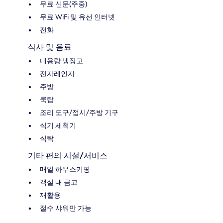
무료 신문(주중)
무료 WiFi 및 유선 인터넷
전화
식사 및 음료
대용량 냉장고
전자레인지
주방
쿡탑
조리 도구/접시/주방 기구
식기 세척기
식탁
기타 편의 시설/서비스
매일 하우스키핑
객실 내 금고
재활용
절수 샤워만 가능