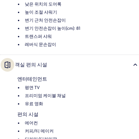
낮은 위치의 도어록
높이 조절 샤워기
변기 근처 안전손잡이
변기 안전손잡이 높이(cm): 81
트랜스퍼 샤워
레버식 문손잡이
객실 편의 시설
엔터테인먼트
평면 TV
프리미엄 케이블 채널
유료 영화
편의 시설
에어컨
커피/티 메이커