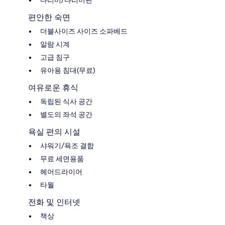
다리미/다리미판
편안한 숙면
더블사이즈 사이즈 소파베드
알람 시계
고급 침구
유아용 침대(무료)
여유로운 휴식
독립된 식사 공간
별도의 좌석 공간
욕실 편의 시설
샤워기/욕조 결합
무료 세면용품
헤어드라이어
타월
전화 및 인터넷
책상