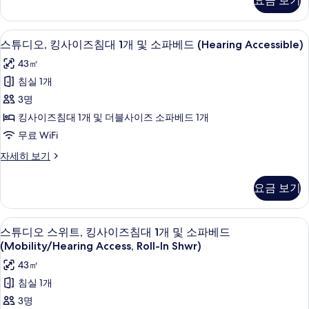
요금 보기
Roll-
침
실
In
1
Shwr)
고급 침구, 객실 내 금고, 책상, 다리미
스
4
개
스튜디오, 킹사이즈침대 1개 및 소파베드 (Hearing Accessible)
사
튜
(Mobility/Hearing
43㎡
Access,
진
디
Roll-
침실 1개
모
오,
In
3명
Shwr)
두
킹
자
킹사이즈침대 1개 및 더블사이즈 소파베드 1개
보
사
세
무료 WiFi
기
히
이
보
스
자세히 보기
즈
기
튜
침
디
요금 보기
오,
대
킹
1
사
샤워기/욕조 결합, 무료 세면용품, 헤어
스
4
이
개
스튜디오 스위트, 킹사이즈침대 1개 및 소파베드
튜
즈
(Mobility/Hearing Access, Roll-In Shwr)
및
침
디
43㎡
소
대
오
1
침실 1개
파
개
스
3명
베
및