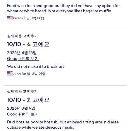
I highly recommend it. I look forward to staying here again!
Food was clean and good but they did not have any option for
Thanks.
wheat or white bread. Not everyone likes bagel or muffin
Karanvir 님, 1박 여행
실제 이용 고객 후기
10/10 - 최고예요
2026년 4월 16일
Google 번역 보기
We did not make it to breakfast
Jennifer 님, 2박 여행
실제 이용 고객 후기
10/10 - 최고예요
2026년 3월 9일
Google 번역 보기
Dud bot use pool or hot tub, but enjoyed sitting arou n d area
outside while we ate delicious meals.