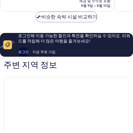
텔
닉
점,
세금 및 수수료 포함
9.0
금
&
8월 9일 ~ 8월 10일
스
매
점,
₩108,684
스
스
우
매
위
비슷한 숙박 시설 비교하기
코
훌
우
트
츠
륭
훌
피
데
해
륭
닉
일
요,
해
로그인해 이용 가능한 할인과 특전을 확인하실 수 있어요. 리워
스
노
이
요,
드를 적립해 더 많은 여행을 즐겨보세요!
노
스
용
이
스
피
후
용
로그인
지금 무료 가입
스
닉
기
후
코
스
1,013
기
주변 지역 정보
츠
개
1,088
데
개
일
바
이
IHG
노
스
피
닉
스