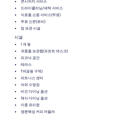
콘시어지 서비스
드라이클리닝/세탁 서비스
식료품 쇼핑 서비스(무료)
무료 신문(로비)
짐 보관 시설
시설
1 개 동
귀중품 보관함(프런트 데스크)
피크닉 공간
테라스
TV(공용 구역)
피트니스 센터
야외 수영장
비건 다이닝 옵션
채식 다이닝 옵션
이중 유리창
생분해성 커피 머들러