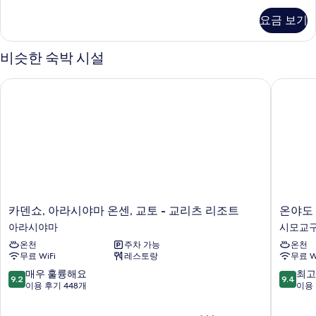
사
전
실
지
망
진
요금 보기
덴
2
자
모
셜
세
개,
스
비슷한 숙박 시설
두
히
위
연
보
보
트,
기
결
카덴쇼, 아라시야마 온센, 교토 - 교리츠 리조트
온야도 
침
기
가
실
2
능
개,
객
연
결
실,
가
정
능
객
원
실,
카
온
카덴쇼, 아라시야마 온센, 교토 - 교리츠 리조트
온야도
전
정
덴
야
아라시야마
시모교
원
망
쇼,
도
전
온천
주차 가능
온천
아
노
사
망
무료 WiFi
레스토랑
무료 W
라
노
진
자
시
교
10
10
매우 훌륭해요
최고
세
9.2
9.4
모
야
토
점
점
이용 후기 448개
이용 
히
마
시
만
만
두
보
온
치
점
점