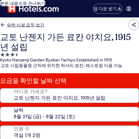
본문 내용으로 건너뛰기
앱 다운 받기
숙박 시설 모두 보기
교토 난젠지 가든 료칸 야치요, 1915
년 설립
3.5
Kyoto Nanzenji Garden Ryokan Yachiyo Established in 1915
성
교토 시립동물원 근처에 위치한 럭셔리 료칸, 레스토랑 이용 가능
급
숙
요금을 확인할 날짜 선택
박
시
어디로 가세요?
설
날짜
인원 수