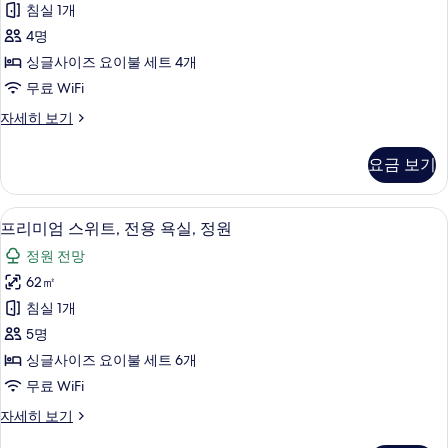
자
보
침실 1개
룸,
세
기
4명
히
금
보
싱글사이즈 요이불 세트 4개
연,
기
무료 WiFi
별
패
자세히 보기
관
밀
사
리
요금 보기
룸,
진
금
모
연,
고급 침구, 오리/거위털 이불, 필로우탑 
프
18
별
프리미엄 스위트, 전용 욕실, 정원
두
리
관
보
정원 전망
자
미
세
기
62㎡
엄
히
침실 1개
보
스
기
5명
위
싱글사이즈 요이불 세트 6개
트,
무료 WiFi
전
프
자세히 보기
용
리