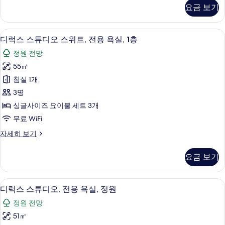
욕
미
요금 보기
엄
실,
스
정
위
디럭스 스튜디오 스위트, 전용 욕실, 1층 
디
21
트,
디럭스 스튜디오 스위트, 전용 욕실, 1층
원
럭
전
사
정원 전망
용
스
욕
진
55㎡
스
실,
모
침실 1개
정
튜
원
두
3명
디
자
보
싱글사이즈 요이불 세트 3개
세
오
기
무료 WiFi
히
스
보
디
자세히 보기
기
위
럭
트,
스
요금 보기
스
전
튜
용
디
디럭스 스튜디오, 전용 욕실, 정원 | 고급
디
20
오
디럭스 스튜디오, 전용 욕실, 정원
욕
럭
스
실,
정원 전망
위
스
트,
1
51㎡
스
전