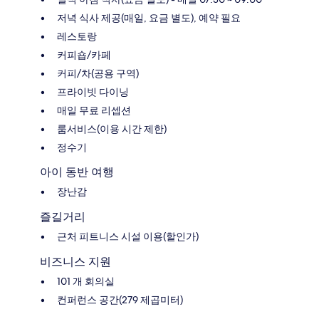
저녁 식사 제공(매일, 요금 별도), 예약 필요
레스토랑
커피숍/카페
커피/차(공용 구역)
프라이빗 다이닝
매일 무료 리셉션
룸서비스(이용 시간 제한)
정수기
아이 동반 여행
장난감
즐길거리
근처 피트니스 시설 이용(할인가)
비즈니스 지원
101 개 회의실
컨퍼런스 공간(279 제곱미터)