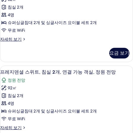
스
발
전
침실 2개
코
위
망
니,
4명
트,
정
사
슈퍼싱글침대 2개 및 싱글사이즈 요이불 세트 2개
원
침
진
무료 WiFi
전
실
망
모
패
자세히 보기
자
2
밀
두
세
개,
리
히
보
요금 보기
스
연
보
기
위
기
결
트,
프레지덴셜 스위트, 침실 2개, 연결 가능 
프
13
침
가
프레지덴셜 스위트, 침실 2개, 연결 가능 객실, 정원 전망
레
실
능
정원 전망
2
지
객
개,
92㎡
덴
연
실,
침실 2개
결
셜
정
가
4명
스
능
원
슈퍼싱글침대 2개 및 싱글사이즈 요이불 세트 2개
객
위
전
무료 WiFi
실,
트,
정
망
프
자세히 보기
원
침
레