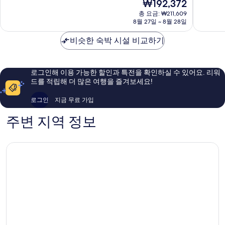
기
현
₩192,372
보
센,
조
중
중
재
교
총 요금: ₩211,609
내
9.2
9.4
기
요
8월 27일 ~ 8월 28일
토
추
점,
점,
금
-
럴
매
최
₩192,372
비슷한 숙박 시설 비교하기
교
핫
우
고
리
스
훌
예
츠
프
륭
요,
리
링
해
이
로그인해 이용 가능한 할인과 특전을 확인하실 수 있어요. 리워
조
스
요,
용
드를 적립해 더 많은 여행을 즐겨보세요!
트
시
이
후
아
모
용
기
로그인
지금 무료 가입
라
교
후
4,118
시
구
기
개
주변 지역 정보
야
448
마
개