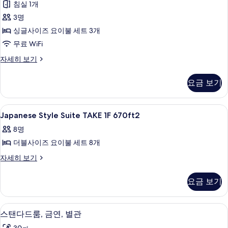
층
침실 1개
용
튜
사
욕
3명
디
실,
진
싱글사이즈 요이불 세트 3개
1
오,
모
무료 WiFi
층
전
자
두
디
자세히 보기
세
용
럭
보
히
욕
스
보
기
요금 보기
스
실,
기
튜
정
디
Japanese
내부
1
오,
Japanese Style Suite TAKE 1F 670ft2
원
Style
전
사
8명
용
Suite
욕
진
더블사이즈 요이불 세트 8개
TAKE
실,
1F
모
Japanese
자세히 보기
정
Style
670ft2
원
두
Suite
자
사
요금 보기
보
TAKE
세
진
1F
기
히
670ft2
보
모
스탠다드룸, 금연, 별관 | 고급 침구, 오
스
18
자
스탠다드룸, 금연, 별관
기
두
탠
세