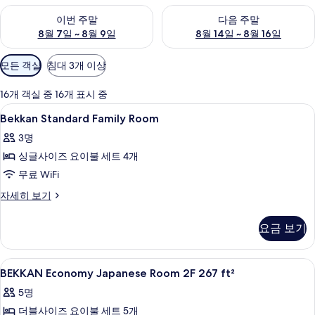
이번 주말 예약 가능 여부 확인, 8월 7일 ~ 8월 9일
다음 주말 예약 가능 여부 확인, 8월
이번 주말
다음 주말
8월 7일 ~ 8월 9일
8월 14일 ~ 8월 16일
객
모든 객실
침대 3개 이상
실
에
16개 객실 중 16개 표시 중
사
Bekkan
고급 침구, 오리/거위털 이불, 필로우탑 
5
Bekkan Standard Family Room
용
Standard
가
3명
Family
능
싱글사이즈 요이불 세트 4개
Room
한
사
무료 WiFi
필
진
Bekkan
자세히 보기
터
Standard
모
Family
요금 보기
두
Room
자
보
세
BEKKAN
내부
기
1
히
BEKKAN Economy Japanese Room 2F 267 ft²
Economy
보
5명
기
Japanese
더블사이즈 요이불 세트 5개
Room