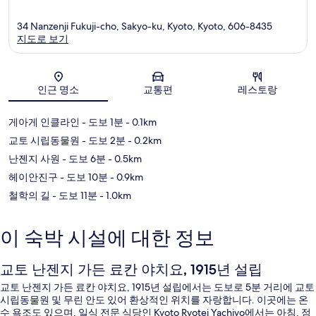
34 Nanzenji Fukuji-cho, Sakyo-ku, Kyoto, Kyoto, 606-8435
지도로 보기
지도
인근 명소
교통편
레스토랑
게아게 인클라인
- 도보 1분
- 0.1km
교토 시립동물원
- 도보 2분
- 0.2km
난젠지 사원
- 도보 6분
- 0.5km
헤이안진구
- 도보 10분
- 0.9km
철학의 길
- 도보 11분
- 1.0km
이 숙박 시설에 대한 정보
교토 난젠지 가든 료칸 야치요, 1915년 설립
교토 난젠지 가든 료칸 야치요, 1915년 설립에서는 도보로 5분 거리에 교토
시립동물원 및 무린 안도 있어 환상적인 위치를 자랑합니다. 이곳에는 온
수 욕조도 있으며, 일식 전문 식당인 Kyoto Ryotei Yachiyo에서는 아침, 점