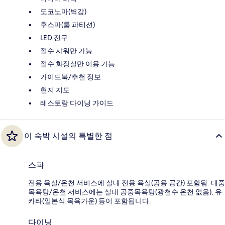
도코노마(벽감)
후스마(룸 파티션)
LED 전구
절수 샤워만 가능
절수 화장실만 이용 가능
가이드북/추천 정보
현지 지도
레스토랑 다이닝 가이드
이 숙박 시설의 특별한 점
스파
전용 욕실/온천 서비스에 실내 전용 욕실(공용 공간) 포함됨. 대중
목욕탕/온천 서비스에는 실내 공중목욕탕(광천수 온천 없음), 유
카타(일본식 목욕가운) 등이 포함됩니다.
다이닝