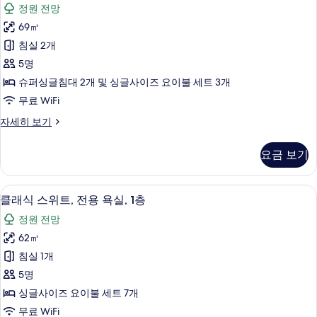
래
욕
정원 전망
실
디
실,
2
69㎡
셔
개,
정
침실 2개
전
널
원
용
5명
스
욕
사
슈퍼싱글침대 2개 및 싱글사이즈 요이불 세트 3개
실,
위
진
무료 WiFi
정
트,
원
모
트
자세히 보기
자
침
래
두
세
실
디
히
보
요금 보기
셔
2
보
기
널
기
개,
스
클래식 스위트, 전용 욕실, 1층 | 고급 
클
18
위
정
클래식 스위트, 전용 욕실, 1층
래
트,
원
정원 전망
침
식
전
실
62㎡
스
2
망,
침실 1개
개,
위
1
정
5명
트,
원
층
싱글사이즈 요이불 세트 7개
전
전
사
무료 WiFi
망,