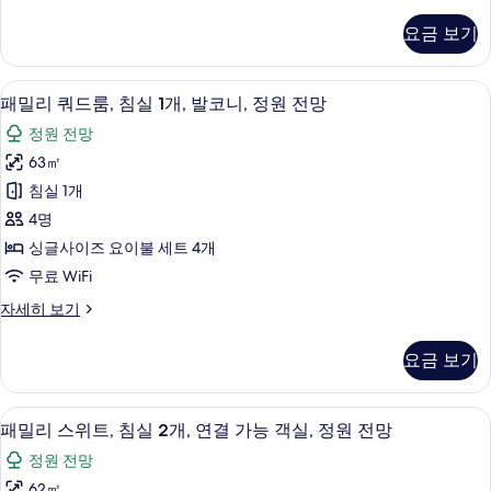
래
용
디
요금 보기
셔
욕
널
실,
스
고급 침구, 오리/거위털 이불, 필로우탑 
패
10
위
패밀리 쿼드룸, 침실 1개, 발코니, 정원 전망
1
밀
트,
층
정원 전망
전
리
사
용
63㎡
쿼
욕
진
침실 1개
실,
드
모
1
4명
룸,
층
두
싱글사이즈 요이불 세트 4개
자
침
보
무료 WiFi
세
실
히
기
패
자세히 보기
보
1
밀
기
개,
리
요금 보기
쿼
발
드
코
룸,
패밀리 스위트, 침실 2개, 연결 가능 객실
패
10
침
니,
패밀리 스위트, 침실 2개, 연결 가능 객실, 정원 전망
밀
실
정
정원 전망
1
리
원
개,
62㎡