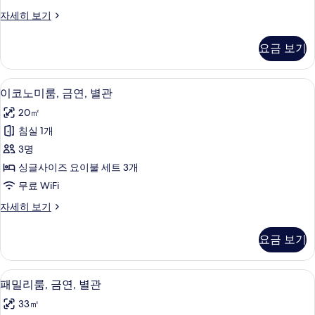
용
1
진
클
자세히 보기
층
욕
모
래
자
실,
식
두
세
요금 보기
스
1
히
보
위
보
층
트,
기
기
고급 침구, 오리/거위털 이불, 필로우탑 
이
12
전
사
이코노미룸, 금연, 별관
코
용
진
20㎡
욕
노
모
실,
침실 1개
미
1
두
3명
층
룸,
보
자
싱글사이즈 요이불 세트 3개
금
세
기
무료 WiFi
히
연,
보
이
자세히 보기
별
기
코
관
노
요금 보기
미
사
룸,
진
금
고급 침구, 오리/거위털 이불, 필로우탑 
패
13
연,
패밀리룸, 금연, 별관
모
밀
별
두
33㎡
관
리