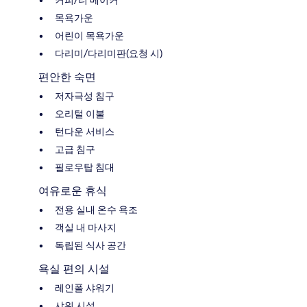
커피/티 메이커
목욕가운
어린이 목욕가운
다리미/다리미판(요청 시)
편안한 숙면
저자극성 침구
오리털 이불
턴다운 서비스
고급 침구
필로우탑 침대
여유로운 휴식
전용 실내 온수 욕조
객실 내 마사지
독립된 식사 공간
욕실 편의 시설
레인폴 샤워기
샤워 시설