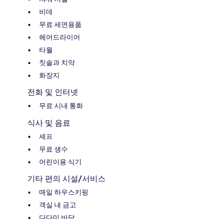
비데
무료 세면용품
헤어드라이어
타월
칫솔과 치약
화장지
전화 및 인터넷
무료 시내 통화
식사 및 음료
셰프
무료 생수
어린이용 식기
기타 편의 시설/서비스
매일 하우스키핑
객실 내 금고
다다미 바닥