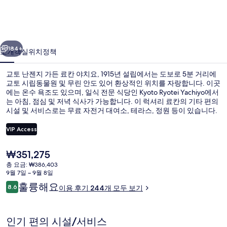
가
든
이전
다음
료
184+
소개
객실
위치
정책
칸
교토 난젠지 가든 료칸 야치요, 1915년 설립에서는 도보로 5분 거리에
야
교토 시립동물원 및 무린 안도 있어 환상적인 위치를 자랑합니다. 이곳
에는 온수 욕조도 있으며, 일식 전문 식당인 Kyoto Ryotei Yachiyo에서
치
는 아침, 점심 및 저녁 식사가 가능합니다. 이 럭셔리 료칸의 기타 편의
요,
시설 및 서비스로는 무료 자전거 대여소, 테라스, 정원 등이 있습니다.
많은 분들이 이곳의 친절한 고객 서비스에 굉장히 만족했습니다. 이 숙
1915
박 시설은 대중 교통편을 이용하기가 편리해요. 게아게 역의 경우 7분
VIP Access
만 걸으면 갈 수 있고 히가시야마 역도 13분 거리에 있어요.
년
현
₩351,275
설
클래식 스위트, 전용 욕실, 1층 | 고급 
재
총 요금: ₩386,403
가
립
9월 7일 ~ 9월 8일
격
이
훌륭해요
8.6
이용 후기 244개 모두 보기
은
의
10점 만점 중 8.6점.
용
₩351,275
후
사
기
인기 편의 시설/서비스
진