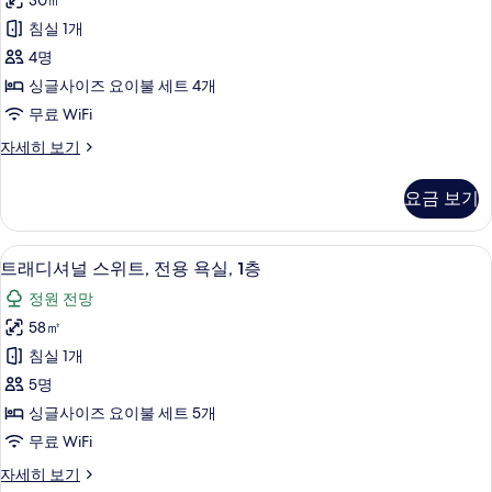
30㎡
히
보
다
보
침실 1개
기
드
기
4명
룸,
싱글사이즈 요이불 세트 4개
금
무료 WiFi
연,
스
자세히 보기
별
탠
관
다
요금 보기
드
사
룸,
진
금
트래디셔널 스위트, 전용 욕실, 1층 | 고
트
14
연,
트래디셔널 스위트, 전용 욕실, 1층
모
래
별
두
정원 전망
관
디
자
보
58㎡
셔
세
기
침실 1개
히
널
보
5명
스
기
싱글사이즈 요이불 세트 5개
위
무료 WiFi
트,
트
자세히 보기
전