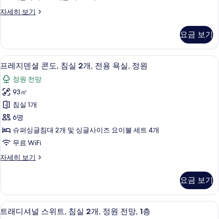
2F
BEKKAN
자세히 보기
Economy
267
Japanese
ft²
요금 보기
Room
사
2F
267
진
고급 침구, 오리/거위털 이불, 필로우탑 
프
20
ft²
프레지덴셜 콘도, 침실 2개, 전용 욕실, 정원
모
레
자
정원 전망
두
세
지
히
93㎡
보
덴
보
침실 1개
기
기
셜
6명
콘
슈퍼싱글침대 2개 및 싱글사이즈 요이불 세트 4개
도,
무료 WiFi
침
프
자세히 보기
실
레
2
지
요금 보기
덴
개,
셜
전
콘
트래디셔널 스위트, 침실 2개, 정원 전망,
트
18
도,
용
트래디셔널 스위트, 침실 2개, 정원 전망, 1층
침