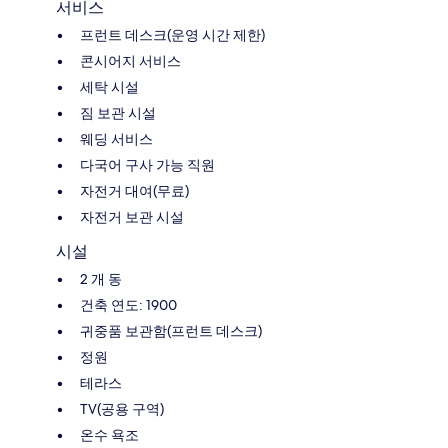
서비스
프런트 데스크(운영 시간 제한)
콘시어지 서비스
세탁 시설
짐 보관 시설
웨딩 서비스
다국어 구사 가능 직원
자전거 대여(무료)
자전거 보관 시설
시설
2 개 동
건축 연도: 1900
귀중품 보관함(프런트 데스크)
정원
테라스
TV(공용 구역)
온수 욕조