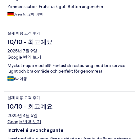
Zimmer sauber, Frühstück gut, Betten angenehm
Sven 님, 2박 여행
실제 이용 고객 후기
10/10 - 최고예요
2025년 7월 9일
Google 번역 보기
Mycket nöjda med allt! Fantastisk restaurang med bra service,
lugnt och bra område och perfekt för genomresa!
1박 여행
실제 이용 고객 후기
10/10 - 최고예요
2025년 4월 5일
Google 번역 보기
Incrível é avonchegante
Local perfeito, o hotel fica na cidade na frente do Reno e vimos o