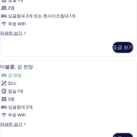
보
침실 1개
또
자
기
2명
세
는
히
싱글침대 2개 또는 퀸사이즈침대 1개
트
보
무료 WiFi
기
윈
더
자세히 보기
룸
블
사
룸
요금 보기
또
진
는
모
트
저자극성 침구, 책상, 노트북 작업 공간, 무
더
5
윈
더블룸, 강 전망
두
블
룸
보
강 전망
자
룸,
세
기
22㎡
강
히
침실 1개
보
전
기
3명
망
싱글침대 2개
사
무료 WiFi
진
더
자세히 보기
모
블
두
룸,