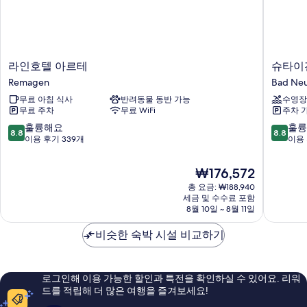
라
슈
라인호텔 아르테
슈타이
인
타
Remagen
Bad Neu
호
이
무료 아침 식사
반려동물 동반 가능
수영장
텔
겐
무료 주차
무료 WiFi
주차 
아
베
르
르
10
10
훌륭해요
훌륭
8.8
8.8
테
거
점
점
이용 후기 339개
이용 
Remagen
호
만
만
텔
점
점
현
₩176,572
바
중
중
재
총 요금: ₩188,940
트
8.8
8.8
요
세금 및 수수료 포함
노
점,
점,
금
8월 10일 ~ 8월 11일
이
훌
훌
₩176,572
엔
륭
륭
비슷한 숙박 시설 비교하기
아
해
해
르
요,
요,
Bad
이
이
Neuena
용
용
로그인해 이용 가능한 할인과 특전을 확인하실 수 있어요. 리워
Ahrweil
후
후
드를 적립해 더 많은 여행을 즐겨보세요!
기
기