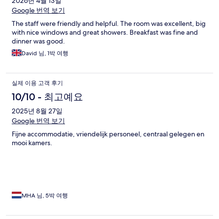
2026년 4월 13일
Google 번역 보기
The staff were friendly and helpful. The room was excellent, big
with nice windows and great showers. Breakfast was fine and
dinner was good.
David 님, 1박 여행
실제 이용 고객 후기
10/10 - 최고예요
2025년 8월 27일
Google 번역 보기
Fijne accommodatie, vriendelijk personeel, centraal gelegen en
mooi kamers.
MHA 님, 5박 여행