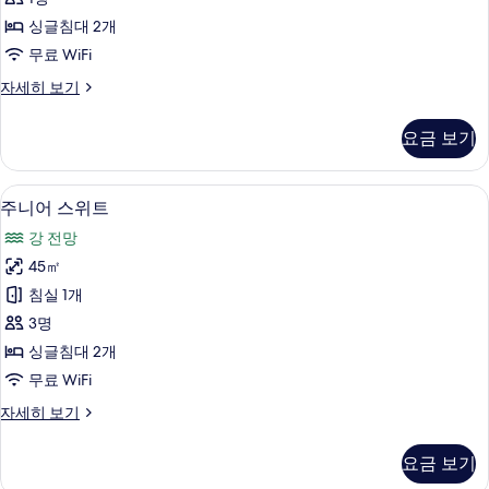
망
싱글침대 2개
사
무료 WiFi
진
더
자세히 보기
모
블
두
룸,
요금 보기
강
보
전
기
망
주니어 스위트 | 저자극성 침구, 책상, 노트
주
7
자
주니어 스위트
니
세
강 전망
히
어
보
45㎡
스
기
침실 1개
위
3명
트
싱글침대 2개
사
무료 WiFi
진
주
자세히 보기
모
니
두
어
요금 보기
스
보