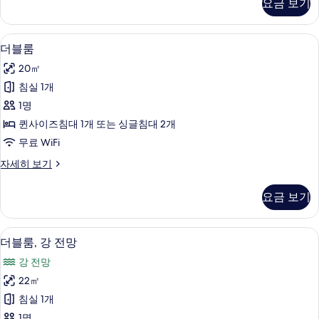
요금 보기
강
보
전
기
망
더블룸 | 저자극성 침구, 책상, 노트북 작업
더
7
자
더블룸
블
세
20㎡
히
룸
보
침실 1개
사
기
1명
진
퀸사이즈침대 1개 또는 싱글침대 2개
모
무료 WiFi
두
더
자세히 보기
보
블
기
룸
요금 보기
자
세
히
저자극성 침구, 책상, 노트북 작업 공간, 무
더
8
보
더블룸, 강 전망
블
기
강 전망
룸,
22㎡
강
침실 1개
전
1명