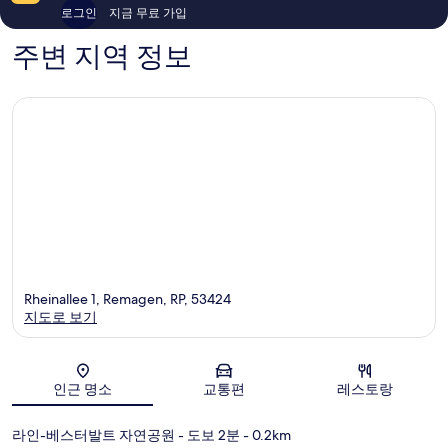
339
504
로그인
지금 무료 가입
개
개
주변 지역 정보
Rheinallee 1, Remagen, RP, 53424
지도로 보기
지도
인근 명소
교통편
레스토랑
라인-베스터발트 자연공원
- 도보 2분
- 0.2km