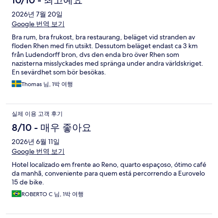
10/10 - 최고예요
후
2026년 7월 20일
Google 번역 보기
기
Bra rum, bra frukost, bra restaurang, beläget vid stranden av
floden Rhen med fin utsikt. Dessutom beläget endast ca 3 km
från Ludendorff bron, dvs den enda bro över Rhen som
nazisterna misslyckades med spränga under andra världskriget.
En sevärdhet som bör besökas.
Thomas 님, 1박 여행
실제 이용 고객 후기
8/10 - 매우 좋아요
2026년 6월 11일
Google 번역 보기
Hotel localizado em frente ao Reno, quarto espaçoso, ótimo café
da manhã, conveniente para quem está percorrendo a Eurovelo
15 de bike.
ROBERTO C 님, 1박 여행