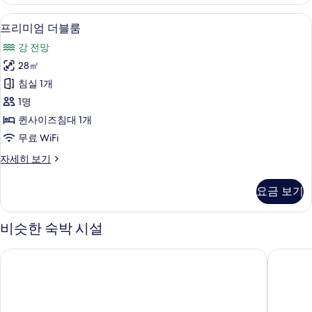
위
기
트
저자극성 침구, 책상, 노트북 작업 공간, 무
프
6
자
프리미엄 더블룸
리
세
강 전망
히
미
보
28㎡
엄
기
침실 1개
더
1명
블
퀸사이즈침대 1개
룸
무료 WiFi
사
프
자세히 보기
진
리
모
미
요금 보기
엄
두
더
보
블
비슷한 숙박 시설
룸
기
자
라인호텔 아르테
슈타이겐
세
히
보
기