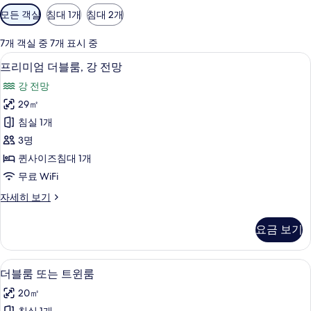
객
모든 객실
침대 1개
침대 2개
실
에
7개 객실 중 7개 표시 중
사
저자극성 침구, 책상, 노트북 작업 공간, 무
프
12
프리미엄 더블룸, 강 전망
용
리
가
강 전망
미
능
29㎡
엄
한
침실 1개
더
필
3명
터
블
퀸사이즈침대 1개
룸,
무료 WiFi
강
프
자세히 보기
전
리
망
미
요금 보기
엄
사
더
진
블
더블룸 또는 트윈룸 | 저자극성 침구, 책상
더
7
룸,
더블룸 또는 트윈룸
모
블
강
두
20㎡
전
룸
망