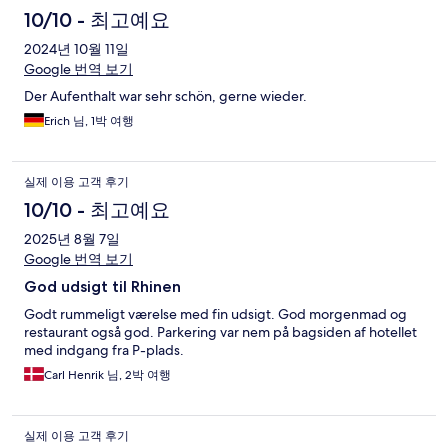
10/10 - 최고예요
2024년 10월 11일
Google 번역 보기
Der Aufenthalt war sehr schön, gerne wieder.
Erich 님, 1박 여행
실제 이용 고객 후기
10/10 - 최고예요
2025년 8월 7일
Google 번역 보기
God udsigt til Rhinen
Godt rummeligt værelse med fin udsigt. God morgenmad og
restaurant også god. Parkering var nem på bagsiden af hotellet
med indgang fra P-plads.
Carl Henrik 님, 2박 여행
실제 이용 고객 후기