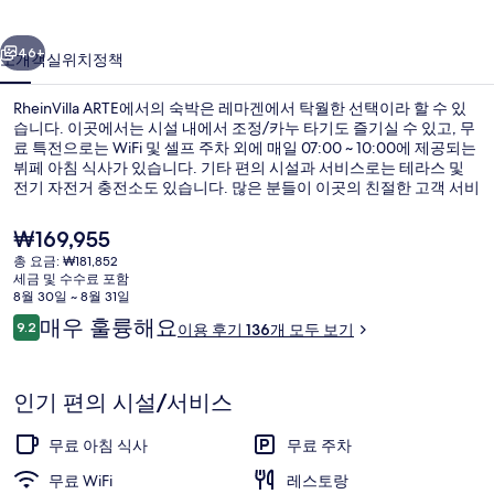
러
이전
다음
리
46+
소개
객실
위치
정책
RheinVilla ARTE에서의 숙박은 레마겐에서 탁월한 선택이라 할 수 있
습니다. 이곳에서는 시설 내에서 조정/카누 타기도 즐기실 수 있고, 무
료 특전으로는 WiFi 및 셀프 주차 외에 매일 07:00 ~ 10:00에 제공되는
뷔페 아침 식사가 있습니다. 기타 편의 시설과 서비스로는 테라스 및
전기 자전거 충전소도 있습니다. 많은 분들이 이곳의 친절한 고객 서비
스에 대단히 만족하셨어요.
현
₩169,955
재
총 요금: ₩181,852
가
세금 및 수수료 포함
일광욕 테라스
격
8월 30일 ~ 8월 31일
은
이
매우 훌륭해요
9.2
이용 후기 136개 모두 보기
₩169,955
10점 만점 중 9.2점.
용
후
기
인기 편의 시설/서비스
무료 아침 식사
무료 주차
무료 WiFi
레스토랑