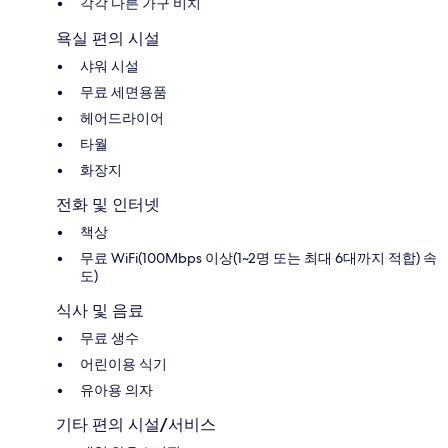
각각 다른 가구 비치
욕실 편의 시설
샤워 시설
무료 세면용품
헤어드라이어
타월
화장지
전화 및 인터넷
책상
무료 WiFi(100Mbps 이상(1~2명 또는 최대 6대까지 적합) 속
도)
식사 및 음료
무료 생수
어린이용 식기
유아용 의자
기타 편의 시설/서비스