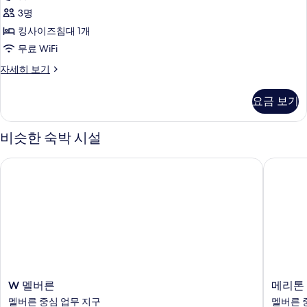
킹
(Half-
개,
3명
사
금
Board))
킹사이즈침대 1개
연
이
사
무료 WiFi
(Club
즈
진
Package
디
자세히 보기
(Half-
침
모
럭
Board))
대
스
두
자
요금 보기
룸,
1
세
보
킹
히
개,
사
기
비슷한 숙박 시설
보
이
시
기
즈
내
W 멜버른
메리톤 
침
전
대
1
망
개,
(Accessible)
시
내
사
전
진
망
(Accessible)
모
자
W
메
두
W 멜버른
메리톤
세
멜
리
멜버른 중심 업무 지구
멜버른 
보
히