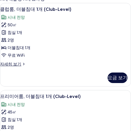
사
이탈리아 프레떼 시트, 고급 침구, 필로
클
13
클럽룸, 더블침대 1개 (Club-Level)
용
럽
가
시내 전망
룸,
능
50㎡
더
한
침실 1개
블
필
2명
터
침
더블침대 1개
대
무료 WiFi
1
클
자세히 보기
개
럽
(Club-
룸,
요금 보기
Level)
더
블
사
침
이그제큐티브 라운지
프
진
10
대
프리미어룸, 더블침대 1개 (Club-Level)
리
1
모
시내 전망
개
미
두
(Club-
45㎡
어
Level)
보
침실 1개
자
룸,
기
세
2명