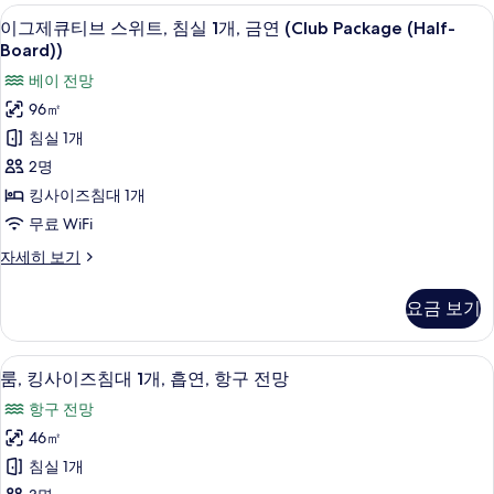
1
킹
이그제큐티브 스위트, 침실 1개, 금연 (Club 
이
17
사
개,
이그제큐티브 스위트, 침실 1개, 금연 (Club Package (Half-
그
이
Board))
시
즈
제
베이 전망
내
침
큐
대
96㎡
전
1
티
침실 1개
망
개,
브
시
2명
사
내
스
킹사이즈침대 1개
진
전
위
망
무료 WiFi
모
자
트,
두
이
자세히 보기
세
침
그
히
보
제
실
보
요금 보기
기
큐
기
1
티
개,
브
이탈리아 프레떼 시트, 고급 침구, 필로
룸,
6
스
룸, 킹사이즈침대 1개, 흡연, 항구 전망
금
킹
위
항구 전망
연
트,
사
침
46㎡
(Club
이
실
Package
침실 1개
1
즈
(Half-
개,