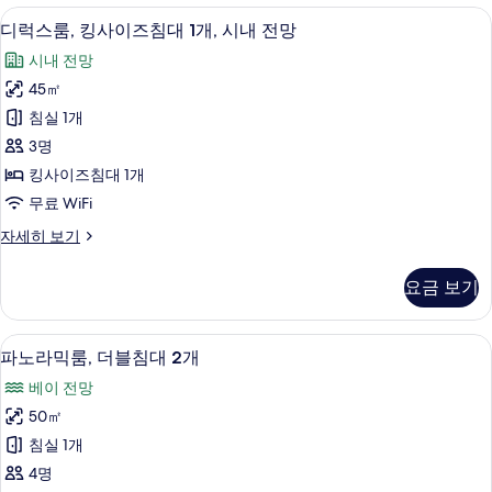
1
킹
객실에서 보이는 전망
디
6
사
개,
디럭스룸, 킹사이즈침대 1개, 시내 전망
럭
이
시
시내 전망
즈
스
내
침
45㎡
룸,
대
전
침실 1개
1
킹
망
개,
3명
사
시
사
킹사이즈침대 1개
내
이
진
무료 WiFi
전
즈
망
모
디
자세히 보기
자
침
럭
두
세
대
스
히
보
요금 보기
룸,
1
보
기
킹
기
개,
사
이탈리아 프레떼 시트, 고급 침구, 필로
파
5
이
시
파노라믹룸, 더블침대 2개
노
즈
내
베이 전망
침
라
전
대
50㎡
믹
1
망
침실 1개
개,
룸,
사
시
4명
더
내