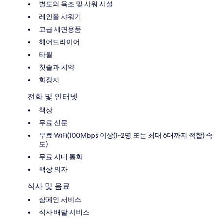
별도의 욕조 및 샤워 시설
레인폴 샤워기
고급 세면용품
헤어드라이어
타월
칫솔과 치약
화장지
전화 및 인터넷
책상
무료 신문
무료 WiFi(100Mbps 이상(1~2명 또는 최대 6대까지 적합) 속
도)
무료 시내 통화
책상 의자
식사 및 음료
샴페인 서비스
식사 배달 서비스