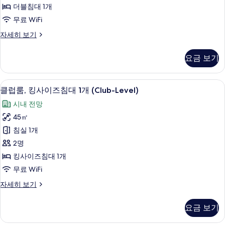
더
히
더블침대 1개
보
블
무료 WiFi
기
침
프
자세히 보기
대
리
1
미
요금 보기
어
개
룸,
(Club-
더
객실에서 보이는 전망
클
Level)
12
블
클럽룸, 킹사이즈침대 1개 (Club-Level)
럽
침
사
시내 전망
대
룸,
진
1
45㎡
킹
개
모
침실 1개
(Club-
사
두
Level)
2명
이
보
자
킹사이즈침대 1개
세
즈
기
무료 WiFi
히
침
보
클
자세히 보기
기
대
럽
1
룸,
요금 보기
킹
개
사