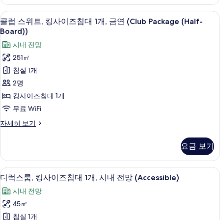
트,
(Half-
침
클럽 스위트, 킹사이즈침대 1개, 금연 (Club P
클
Board))
16
실
클럽 스위트, 킹사이즈침대 1개, 금연 (Club Package (Half-
사
럽
1
Board))
개
진
스
시내 전망
(Club
모
위
Package
251㎡
(Half-
두
트,
침실 1개
Board))
보
킹
자
2명
세
기
사
킹사이즈침대 1개
히
이
보
무료 WiFi
기
즈
클
자세히 보기
침
럽
스
대
요금 보기
위
1
트,
개,
킹
이탈리아 프레떼 시트, 고급 침구, 필로
디
3
사
디럭스룸, 킹사이즈침대 1개, 시내 전망 (Accessible)
금
럭
이
시내 전망
연
즈
스
침
45㎡
(Club
룸,
대
Package
침실 1개
1