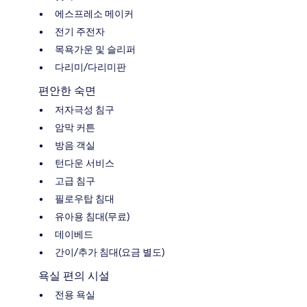
에스프레소 메이커
전기 주전자
목욕가운 및 슬리퍼
다리미/다리미판
편안한 숙면
저자극성 침구
암막 커튼
방음 객실
턴다운 서비스
고급 침구
필로우탑 침대
유아용 침대(무료)
데이베드
간이/추가 침대(요금 별도)
욕실 편의 시설
전용 욕실