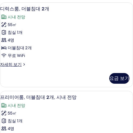
(Club-
이
디럭스룸, 더블침대 2개 | 이탈리아 프레
디
Level)
5
즈
디럭스룸, 더블침대 2개
럭
침
사
시내 전망
대
스
진
1
55㎡
룸,
개
모
침실 1개
(Club-
더
두
Level)
4명
블
보
자
더블침대 2개
세
침
기
무료 WiFi
히
대
보
디
자세히 보기
기
2
럭
개
스
요금 보기
룸,
사
더
진
블
프리미어룸, 더블침대 2개, 시내 전망 |
프
6
침
모
프리미어룸, 더블침대 2개, 시내 전망
리
대
두
시내 전망
2
미
보
개
55㎡
어
자
기
침실 1개
세
룸,
히
4명
더