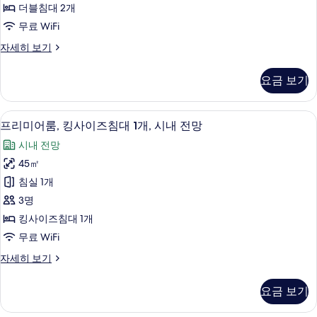
보
더블침대 2개
기
블
무료 WiFi
침
프
자세히 보기
대
리
2
미
요금 보기
어
개,
룸,
시
더
객실에서 보이는 전망
프
7
블
내
프리미어룸, 킹사이즈침대 1개, 시내 전망
리
침
전
시내 전망
대
미
망
2
45㎡
어
개,
사
침실 1개
시
룸,
진
내
3명
킹
전
모
킹사이즈침대 1개
망
사
두
무료 WiFi
자
이
세
보
프
자세히 보기
히
즈
리
기
보
침
미
기
요금 보기
어
대
룸,