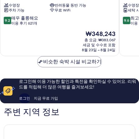
버
톤
보
수영장
반려동물 동반 가능
수영장
기
른
스
기
주차 가능
무료 WiFi
세탁 
멜
위
버
트
10
10
매우 훌륭해요
최고
9.2
9.6
른
멜
점
점
이용 후기 621개
이용 
중
버
만
만
현
₩348,243
심
른
점
점
재
업
멜
중
중
총 요금: ₩383,067
요
무
세금 및 수수료 포함
버
9.2
9.6
금
8월 23일 ~ 8월 24일
지
른
점,
점,
₩348,243
구
중
매
최
비슷한 숙박 시설 비교하기
심
우
고
업
훌
예
무
륭
요,
지
해
이
로그인해 이용 가능한 할인과 특전을 확인하실 수 있어요. 리워
구
요,
용
드를 적립해 더 많은 여행을 즐겨보세요!
이
후
용
기
로그인
지금 무료 가입
후
1,042
기
개
주변 지역 정보
621
개