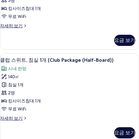
3명
침
금
Board))
킹사이즈침대 1개
연
대
사
무료 WiFi
(Club
1
진
Package
룸,
자세히 보기
개,
(Half-
모
킹
Board))
흡
사
두
자
요금 보기
이
연,
세
보
즈
히
항
침
기
보
클럽 스위트, 침실 1개 (Club Package
클
15
대
구
클럽 스위트, 침실 1개 (Club Package (Half-Board))
기
럽
1
전
시내 전망
개,
스
망
흡
140㎡
위
연,
사
침실 1개
항
트,
진
구
2명
침
전
모
킹사이즈침대 1개
망
실
두
무료 WiFi
자
1
세
보
클
자세히 보기
개
히
럽
기
보
(Club
스
기
요금 보기
Package
위