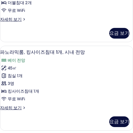
진
더블침대 2개
전
블
모
무료 WiFi
망
침
자
두
파
자세히 보기
세
대
노
보
히
2
라
보
기
요금 보기
믹
개
기
룸,
사
더
이탈리아 프레떼 시트, 고급 침구, 필로
파
8
블
진
파노라믹룸, 킹사이즈침대 1개, 시내 전망
노
침
모
베이 전망
대
라
두
2
45㎡
믹
개
보
침실 1개
자
룸,
기
세
3명
킹
히
킹사이즈침대 1개
보
사
무료 WiFi
기
이
파
자세히 보기
즈
노
침
라
요금 보기
믹
대
룸,