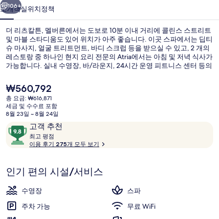
른
106+
소개
객실
위치
정책
의
더 리츠칼튼, 멜버른에서는 도보로 10분 이내 거리에 콜린스 스트리트
사
및 마블 스타디움도 있어 위치가 아주 좋습니다. 이곳 스파에서는 딥티
슈 마사지, 얼굴 트리트먼트, 바디 스크럽 등을 받으실 수 있고, 2 개의
진
레스토랑 중 하나인 현지 요리 전문의 Atria에서는 아침 및 저녁 식사가
갤
가능합니다. 실내 수영장, 바/라운지, 24시간 운영 피트니스 센터 등의
편의 시설과 서비스도 이 럭셔리 호텔에 마련되어 있습니다. 많은 분들
러
이 이곳의 친절한 고객 서비스에 굉장히 만족했습니다. Flagstaff 역에
현
₩560,792
서 도보로 7분, Melbourne Central 역에서는 14분 거리에 있어 대중 교
재
리
총 요금: ₩616,871
통편을 이용하기 편리합니다.
가
세금 및 수수료 포함
실내 수영장
격
8월 23일 ~ 8월 24일
은
이
10
고객 추천
₩560,792
용
최
점
최고 평점
고
이용 후기 275개 모두 보기
후
만
기
점
평
중
인기 편의 시설/서비스
점
9.8
점,
수영장
스파
고
주차 가능
무료 WiFi
객