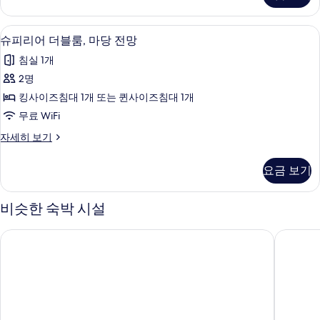
세
기
히
슈피리어 더블룸, 마당 전망 | 셀렉트 컴포
슈
6
보
슈피리어 더블룸, 마당 전망
피
기
침실 1개
리
2명
어
킹사이즈침대 1개 또는 퀸사이즈침대 1개
더
무료 WiFi
블
슈
자세히 보기
룸,
피
마
리
요금 보기
어
당
더
전
블
비슷한 숙박 시설
룸,
망
마
오텔 엘제아 샹젤리제
호텔 엘
사
당
전
진
망
모
자
세
두
히
보
보