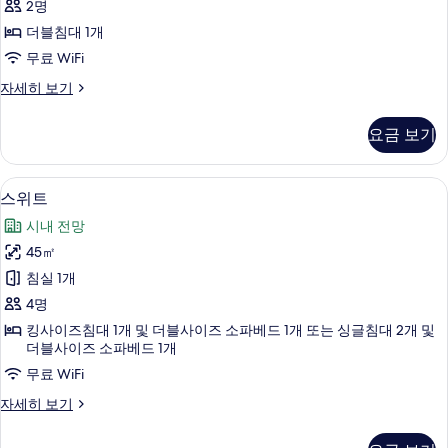
2명
룸
더블침대 1개
사
무료 WiFi
진
클
자세히 보기
모
래
두
식
요금 보기
더
보
블
기
룸
스위트 | 셀렉트 컴포트 침대, 객실 내 금
스
16
자
스위트
위
세
시내 전망
히
트
보
45㎡
사
기
침실 1개
진
4명
모
킹사이즈침대 1개 및 더블사이즈 소파베드 1개 또는 싱글침대 2개 및
두
더블사이즈 소파베드 1개
보
무료 WiFi
기
스
자세히 보기
위
트