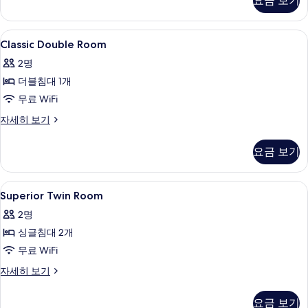
요금 보기
어
보
룸
기
(Family)
Classic
셀렉트 컴포트 침대, 객실 내 금고, 책상,
5
자
Classic Double Room
Double
세
2명
히
Room
보
더블침대 1개
사
기
무료 WiFi
진
모
Classic
자세히 보기
Double
두
Room
요금 보기
보
자
세
기
히
Superior
셀렉트 컴포트 침대, 객실 내 금고, 책상,
5
보
Superior Twin Room
Twin
기
2명
Room
싱글침대 2개
사
무료 WiFi
진
모
Superior
자세히 보기
Twin
두
Room
요금 보기
보
자