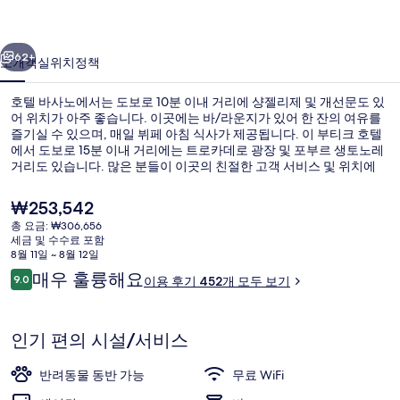
사
이전
다음
진
62+
소개
객실
위치
정책
갤
호텔 바사노에서는 도보로 10분 이내 거리에 샹젤리제 및 개선문도 있
러
어 위치가 아주 좋습니다. 이곳에는 바/라운지가 있어 한 잔의 여유를
즐기실 수 있으며, 매일 뷔페 아침 식사가 제공됩니다. 이 부티크 호텔
리
에서 도보로 15분 이내 거리에는 트로카데로 광장 및 포부르 생토노레
거리도 있습니다. 많은 분들이 이곳의 친절한 고객 서비스 및 위치에
대단히 만족하셨어요. George V 역에서 도보로 5분, Kleber 역에서는
5분 거리에 있어 대중 교통편을 이용하기 편리합니다.
현
₩253,542
재
총 요금: ₩306,656
가
세금 및 수수료 포함
샤워기/욕조 결합, 무료 세면용품, 헤어
격
8월 11일 ~ 8월 12일
은
이
매우 훌륭해요
9.0
이용 후기 452개 모두 보기
₩253,542
10점 만점 중 9.0점.
용
후
기
인기 편의 시설/서비스
반려동물 동반 가능
무료 WiFi