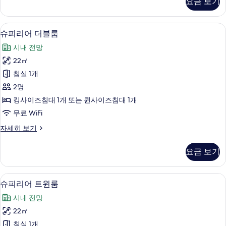
요금 보기
자
세
히
셀렉트 컴포트 침대, 객실 내 금고, 책상,
슈
8
보
슈피리어 더블룸
피
기
시내 전망
리
22㎡
어
침실 1개
더
2명
블
킹사이즈침대 1개 또는 퀸사이즈침대 1개
룸
무료 WiFi
사
슈
자세히 보기
진
피
모
리
요금 보기
어
두
더
보
블
셀렉트 컴포트 침대, 객실 내 금고, 책상,
슈
8
룸
슈피리어 트윈룸
기
피
자
시내 전망
세
리
히
22㎡
어
보
침실 1개