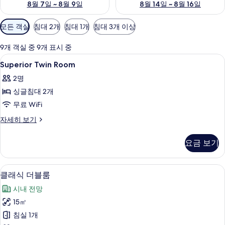
8월 7일 ~ 8월 9일
8월 14일 ~ 8월 16일
객
모든 객실
침대 2개
침대 1개
침대 3개 이상
실
에
9개 객실 중 9개 표시 중
사
Superior
셀렉트 컴포트 침대, 객실 내 금고, 책상,
8
Superior Twin Room
용
Twin
가
2명
Room
능
싱글침대 2개
사
한
무료 WiFi
진
필
모
Superior
자세히 보기
터
Twin
두
Room
요금 보기
보
자
세
기
히
셀렉트 컴포트 침대, 객실 내 금고, 책상,
클
8
보
클래식 더블룸
래
기
시내 전망
식
15㎡
더
침실 1개
블