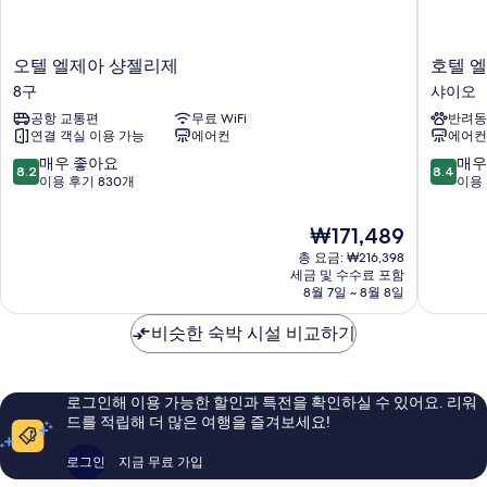
기
기
오
호
오텔 엘제아 샹젤리제
호텔 
텔
텔
8구
샤이오
엘
엘
공항 교통편
무료 WiFi
반려동
제
리
연결 객실 이용 가능
에어컨
에어컨
아
세
샹
스
10
10
매우 좋아요
매우
8.2
8.4
젤
바
점
점
이용 후기 830개
이용 
리
사
만
만
제
노
점
점
현
₩171,489
8
샤
중
중
재
구
총 요금: ₩216,398
이
8.2
8.4
요
세금 및 수수료 포함
오
점,
점,
금
8월 7일 ~ 8월 8일
매
매
₩171,489
우
우
비슷한 숙박 시설 비교하기
좋
좋
아
아
요,
요,
이
이
로그인해 이용 가능한 할인과 특전을 확인하실 수 있어요. 리워
용
용
드를 적립해 더 많은 여행을 즐겨보세요!
후
후
기
기
로그인
지금 무료 가입
830
468