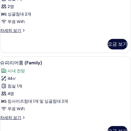
기
트
2명
윈
싱글침대 2개
룸
무료 WiFi
사
슈
자세히 보기
진
피
모
리
요금 보기
어
두
트
보
윈
슈피리어룸 (Family) | 셀렉트 컴포트 침
슈
13
룸
슈피리어룸 (Family)
기
피
자
시내 전망
세
리
히
44㎡
어
보
침실 1개
기
룸
4명
(Family)
킹사이즈침대 1개 및 싱글침대 2개
사
무료 WiFi
진
슈
자세히 보기
모
피
두
리