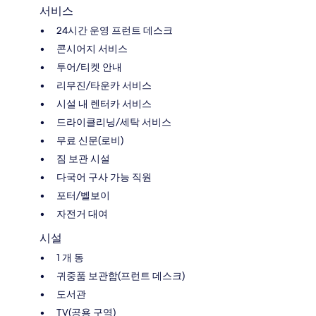
서비스
24시간 운영 프런트 데스크
콘시어지 서비스
투어/티켓 안내
리무진/타운카 서비스
시설 내 렌터카 서비스
드라이클리닝/세탁 서비스
무료 신문(로비)
짐 보관 시설
다국어 구사 가능 직원
포터/벨보이
자전거 대여
시설
1 개 동
귀중품 보관함(프런트 데스크)
도서관
TV(공용 구역)