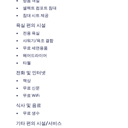
방음 객실
셀렉트 컴포트 침대
침대 시트 제공
욕실 편의 시설
전용 욕실
샤워기/욕조 결합
무료 세면용품
헤어드라이어
타월
전화 및 인터넷
책상
무료 신문
무료 WiFi
식사 및 음료
무료 생수
기타 편의 시설/서비스