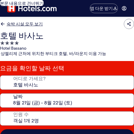
본문 내용으로 건너뛰기
앱 다운 받기
숙박 시설 모두 보기
호텔 바사노
4.0
Hotel Bassano
성
샹젤리제 근처에 위치한 부티크 호텔, 바/라운지 이용 가능
급
숙
요금을 확인할 날짜 선택
박
시
어디로 가세요?
설
날짜
인원 수