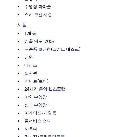
수영장 파라솔
스키 보관 시설
시설
1 개 동
건축 연도: 2007
귀중품 보관함(프런트 데스크)
정원
테라스
도서관
벽난로(로비)
24시간 운영 헬스클럽
야외 수영장
실내 수영장
아케이드/게임룸
풀서비스 스파
사우나
마사지/트리트먼트룸