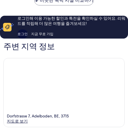
비슷한 숙박 시설 비교하기
스
륭
우
Adelbo
해
훌
요,
륭
이
해
로그인해 이용 가능한 할인과 특전을 확인하실 수 있어요. 리워
용
요,
드를 적립해 더 많은 여행을 즐겨보세요!
후
이
기
용
로그인
지금 무료 가입
128
후
개
기
주변 지역 정보
92
개
Dorfstrasse 7, Adelboden, BE, 3715
지도로 보기