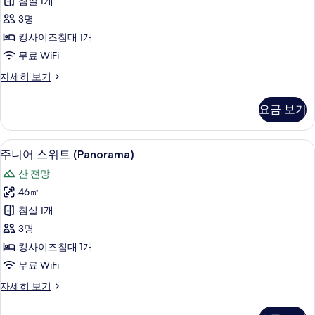
침실 1개
스
기
3명
위
킹사이즈침대 1개
트
무료 WiFi
사
주
자세히 보기
진
니
모
어
요금 보기
스
두
위
보
트
고급 침구, 오리/거위털 이불, 미니바, 
주
6
자
주니어 스위트 (Panorama)
기
니
세
산 전망
히
어
보
46㎡
스
기
침실 1개
위
3명
트
킹사이즈침대 1개
(Panorama)
무료 WiFi
사
주
자세히 보기
진
니
모
어