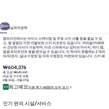
의
사
진
이전
다음
갤
88+
소개
객실
위치
정책
러
캠브리안에서는 아이스 스케이팅 및 무료 스키 셔틀 등을 즐길 수 있
리
고, 몇 걸음만 가면 아델보덴 스키 리조트도 있습니다. 커피숍/카페에
서 간단한 식사가 가능하며, 이곳 스파에서는 딥티슈 마사지, 바디 랩,
얼굴 트리트먼트 등을 받으실 수 있습니다. 이 럭셔리 호텔에는 2 개의
바/라운지, 실내 수영장 및 야외 수영장도 마련되어 있습니다. 스키 패
스 및 스키 보관 시설도 제공됩니다.
현
₩604,376
재
총 요금: ₩645,465
가
세금 및 수수료 포함
실내 수영장, 야외 수영장, 수영장 파라솔
격
8월 26일 ~ 8월 27일
은
이
최고예요
9.4
이용 후기 600개 모두 보기
₩604,376
10점 만점 중 9.4점.
용
후
기
인기 편의 시설/서비스