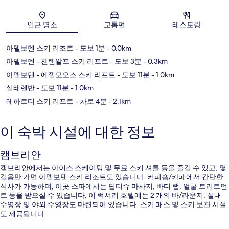
지도
인근 명소
교통편
레스토랑
아델보덴 스키 리조트
- 도보 1분
- 0.0km
아델보덴 - 첸텐알프 스키 리프트
- 도보 3분
- 0.3km
아델보덴 - 에젤모오스 스키 리프트
- 도보 11분
- 1.0km
실레렌반
- 도보 11분
- 1.0km
레하르티 스키 리프트
- 차로 4분
- 2.1km
이 숙박 시설에 대한 정보
캠브리안
캠브리안에서는 아이스 스케이팅 및 무료 스키 셔틀 등을 즐길 수 있고, 몇
걸음만 가면 아델보덴 스키 리조트도 있습니다. 커피숍/카페에서 간단한
식사가 가능하며, 이곳 스파에서는 딥티슈 마사지, 바디 랩, 얼굴 트리트먼
트 등을 받으실 수 있습니다. 이 럭셔리 호텔에는 2 개의 바/라운지, 실내
수영장 및 야외 수영장도 마련되어 있습니다. 스키 패스 및 스키 보관 시설
도 제공됩니다.