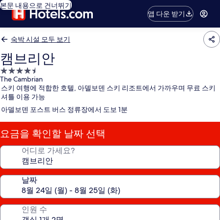
본문 내용으로 건너뛰기
앱 다운 받기
숙박 시설 모두 보기
캠브리안
4.5
The Cambrian
성
스키 여행에 적합한 호텔, 아델보덴 스키 리조트에서 가까우며 무료 스키
급
셔틀 이용 가능
숙
아델보덴 포스트 버스 정류장에서 도보 1분
박
시
요금을 확인할 날짜 선택
설
어디로 가세요?
날짜
인원 수