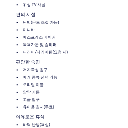
위성 TV 채널
편의 시설
난방(온도 조절 가능)
미니바
에스프레소 메이커
목욕가운 및 슬리퍼
다리미/다리미판(요청 시)
편안한 숙면
저자극성 침구
베개 종류 선택 가능
오리털 이불
암막 커튼
고급 침구
유아용 침대(무료)
여유로운 휴식
바닥 난방(욕실)