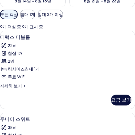
8월 14일 ~ 8월 16일
8월 21일 ~ 8월 23일
객
모든 객실
침대 1개
침대 3개 이상
실
에
9개 객실 중 9개 표시 중
사
고급 침구, 오리/거위털 이불, 미니바, 
디
6
디럭스 더블룸
용
럭
가
22㎡
스
능
침실 1개
더
한
2명
블
필
킹사이즈침대 1개
터
룸
무료 WiFi
사
디
자세히 보기
진
럭
모
스
요금 보기
더
두
블
보
룸
주니어 스위트 | 고급 침구, 오리/거위털 
주
5
자
주니어 스위트
기
니
세
38㎡
히
어
보