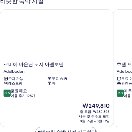
비슷한 숙박 시설
자
기
세
르비에 마운틴 로지 아델보덴
호텔 브리
히
보
기
르
호
르비에 마운틴 로지 아델보덴
호텔 브
비
텔
Adelboden
Adelbo
에
브
주차 가능
무료 WiFi
무료 
마
리
레스토랑
바
반려동
운
스
틴
톨
10
10
훌륭해요
매우
8.6
9.0
로
-
점
점
이용 후기 128개
이용 
지
릴
만
만
현
₩249,810
아
레
점
점
재
델
뒤
중
중
총 요금: ₩282,853
요
보
세금 및 수수료 포함
사
8.6
9.0
금
8월 16일 ~ 8월 17일
덴
일
점,
점,
₩249,810
Adelboden
런
훌
매