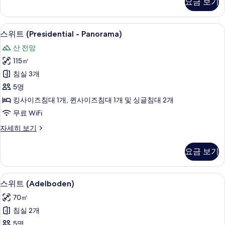
요금 보기
보
(Cambrian
-
기
Panorama)
고급 침구, 오리/거위털 이불, 미니바, 
스
9
자
스위트 (Presidential - Panorama)
위
세
산 전망
히
트
보
115㎡
(Presidential
기
침실 3개
-
5명
Panorama)
킹사이즈침대 1개, 퀸사이즈침대 1개 및 싱글침대 2개
사
무료 WiFi
진
모
스
자세히 보기
위
두
트
요금 보기
보
(Presidential
-
기
Panorama)
스위트 (Adelboden) | 고급 침구, 오
스
6
자
스위트 (Adelboden)
위
세
70㎡
히
트
보
침실 2개
(Adelboden)
기
5명