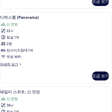
요금 보기
스
두
위
보
트
디럭스룸 (Panorama) | 고급 침구, 
디
7
(Panorama)
기
디럭스룸 (Panorama)
럭
자
산 전망
세
스
히
22㎡
룸
보
침실 1개
기
(Panorama)
2명
사
킹사이즈침대 1개
진
무료 WiFi
모
디
자세히 보기
두
럭
보
스
요금 보기
룸
기
(Panorama)
자
패밀리 스위트, 산 전망 | 고급 침구, 오
패
8
세
패밀리 스위트, 산 전망
밀
히
산 전망
보
리
기
38㎡
스
침실 1개