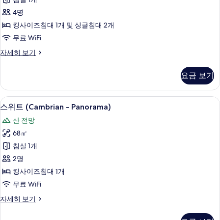
위
4명
트,
킹사이즈침대 1개 및 싱글침대 2개
산
무료 WiFi
전
패
자세히 보기
망
밀
사
리
요금 보기
스
진
위
모
트,
고급 침구, 오리/거위털 이불, 미니바, 
스
8
산
스위트 (Cambrian - Panorama)
두
위
전
보
산 전망
망
트
자
기
68㎡
(Cambrian
세
침실 1개
히
-
보
2명
Panorama)
기
킹사이즈침대 1개
사
무료 WiFi
진
모
스
자세히 보기
위
두
트