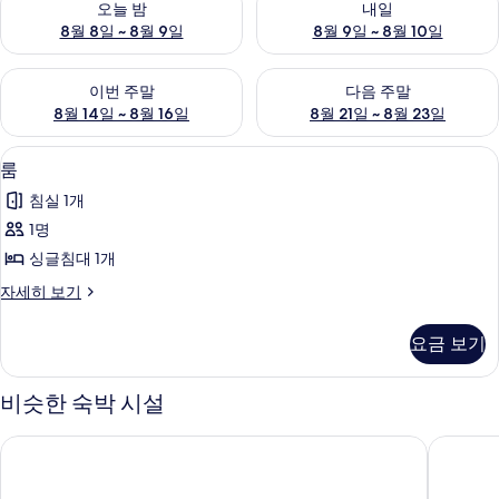
오늘 밤
내일
8월 8일 ~ 8월 9일
8월 9일 ~ 8월 10일
이번 주말 예약 가능 여부 확인, 8월 14일 ~ 8월 16일
다음 주말 예약 가능 여부 확인, 8
이번 주말
다음 주말
8월 14일 ~ 8월 16일
8월 21일 ~ 8월 23일
룸
룸
11
룸
사
침실 1개
진
1명
모
싱글침대 1개
두
룸
자세히 보기
보
자
기
세
요금 보기
히
보
기
비슷한 숙박 시설
청송 한옥호텔 안
소노벨 