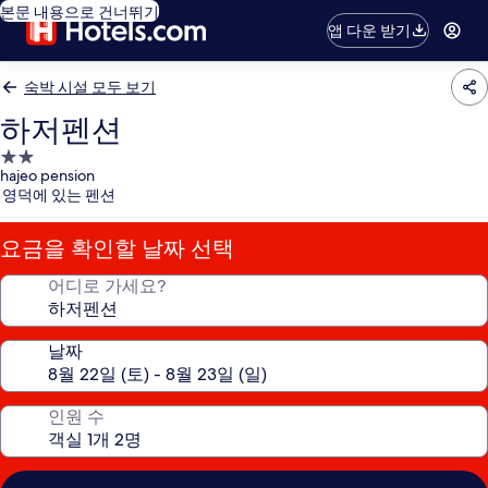
본문 내용으로 건너뛰기
앱 다운 받기
숙박 시설 모두 보기
하저펜션
2.0
hajeo pension
성
영덕에 있는 펜션
급
숙
요금을 확인할 날짜 선택
박
시
어디로 가세요?
설
날짜
인원 수