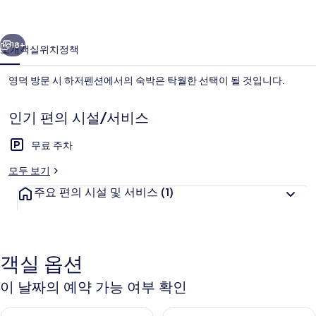
진
이전
다음
갤
18+
소개
객실
위치
정책
러
영덕 방문 시 하저펜션에서의 숙박은 탁월한 선택이 될 것입니다.
리
인기 편의 시설/서비스
무료 주차
모두 보기
주요 편의 시설 및 서비스
(1)
외관
객실 옵션
이 날짜의 예약 가능 여부 확인
오늘 밤 예약 가능 여부 확인, 8월 8일 ~ 8월 9일
내일 예약 가능 여부 확인, 8월 9