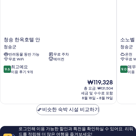
청
소
청송 한옥호텔 안
소노벨
송
노
청송군
청송군
한
벨
반려동물 동반 가능
무료 주차
온천
옥
청
무료 WiFi
에어컨
무료 W
호
송
텔
청
10
10
최고예요
매우
9.6
9.0
안
송
점
점
이용 후기 9개
이용 
청
군
만
만
현
₩119,328
송
점
점
재
군
중
중
총 요금: ₩131,504
요
세금 및 수수료 포함
9.6
9.0
금
8월 18일 ~ 8월 19일
점,
점,
₩119,328
최
매
비슷한 숙박 시설 비교하기
고
우
예
훌
요,
륭
이
해
로그인해 이용 가능한 할인과 특전을 확인하실 수 있어요. 리워
용
요,
드를 적립해 더 많은 여행을 즐겨보세요!