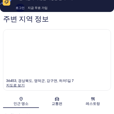
후
이
기
용
로그인
지금 무료 가입
9
후
개
기
주변 지역 정보
661
개
36453, 경상북도, 영덕군, 강구면, 하저1길 7
지도로 보기
지도
인근 명소
교통편
레스토랑