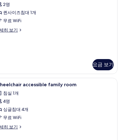
트
2명
더
퀸사이즈침대 1개
블
무료 WiFi
룸
세히 보기
사
진
모
두
요금 보기
보
기
, 다리미/다리미판
heelchair
Wheelchair accessible family room |
9
eelchair accessible family room
ccessible
침실 1개
amily
4명
oom
사
싱글침대 4개
진
무료 WiFi
모
eelchair
세히 보기
cessible
두
mily