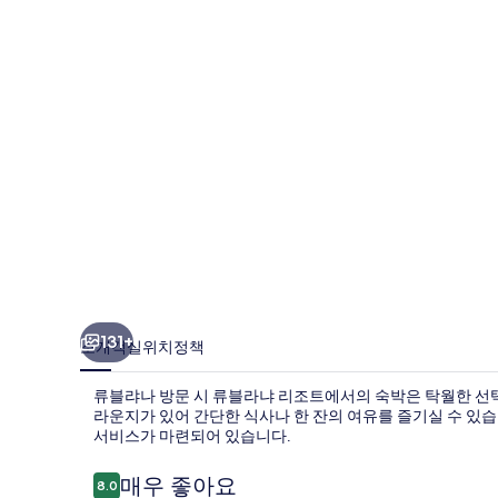
조
트
의
사
진
갤
러
리
131+
소개
객실
위치
정책
류블랴나 방문 시 류블라냐 리조트에서의 숙박은 탁월한 선택
라운지가 있어 간단한 식사나 한 잔의 여유를 즐기실 수 있습니
서비스가 마련되어 있습니다.
이
매우 좋아요
8.0
10점 만점 중 8.0점.