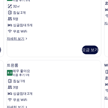
(이
이용 후기 3개
Family
용
32㎡
Room
후
침실 2개
사
기
5명
진
3
컴
자
싱글침대 5개
개)
포
모
무료 WiFi
트
두
더
Family
자세히 보기
보
블
Suite
룸
기
/
자
기
요금 보기
Family
세
Room
히
자
 커튼, 방음 설비, 다리미/다리미판
노트북 작업 공간, 암막 커튼, 방음 설비
보
W
트
13
세
트윈룸
Wh
기
a
윈
히
매우 좋아요
보
8.0
f
8.0점 만점 중 10점
룸
(이
이용 후기 1개
기
r
용
사
침실 1개
후
진
3명
기
모
싱글침대 2개
1
Wh
자
두
무료 WiFi
개)
ac
보
fa
트
자세히 보기