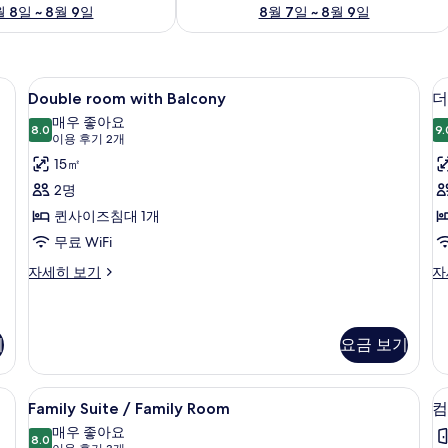
 8일 ~ 8월 9일
8월 7일 ~ 8월 9일
 암막 커튼, 방음 설비, 다리미/다리미판
Double
Double room with Balcony | 
9
Double room with Balcony
더
room
매우 좋아요
with
8.0
9.
8.0점 만점 중 10점
(이
이용 후기 2개
Balcony
용
15㎡
사
후
2명
진
기
퀸사이즈침대 1개
2
모
무료 WiFi
개)
두
Double
더
자세히 보기
자
보
room
블
with
룸
기
Balcony
자
자
세
기
요금 보기
세
히
히
보
암막 커튼, 방음 설비, 다리미/다리미판
Family
Family Suite / Family Room |
보
기
13
Family Suite / Family Room
컴
기
Suite
매우 좋아요
/
8.0
8.0점 만점 중 10점