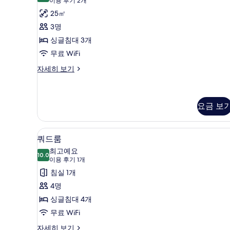
플
(이
이용 후기 2개
기
용
룸
25㎡
후
사
3명
기
진
싱글침대 3개
2
모
무료 WiFi
개)
두
트
자세히 보기
리
보
플
기
룸
자
요금 보
세
히
쿼드룸 | 노트북 작업 공간, 암막
쿼
보
7
쿼드룸
기
드
최고예요
10.0
10.0점 만점 중 10점
룸
(이
이용 후기 1개
용
사
침실 1개
후
진
4명
기
모
싱글침대 4개
1
두
무료 WiFi
개)
보
쿼
자세히 보기