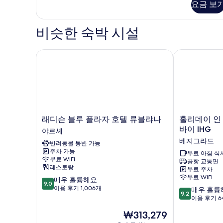
요금 보
세
히
보
비슷한 숙박 시설
기
래디슨 블루 플라자 호텔 류블랴나
홀리데이 인 
래
홀
래디슨 블루 플라자 호텔 류블랴나
홀리데이 인
디
리
바이 IHG
야르셰
슨
데
베지그라드
반려동물 동반 가능
블
이
주차 가능
루
인
무료 아침 식
무료 WiFi
공항 교통편
플
익
레스토랑
무료 주차
라
스
무료 WiFi
10
매우 훌륭해요
자
프
9.0
점
이용 후기 1,006개
10
호
레
매우 훌륭
9.2
만
점
텔
스
이용 후기 6
점
만
류
류
현
₩313,279
중
점
블
블
재