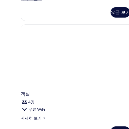
드
기
룸
요금 보
자
세
히
보
기
객실
4명
무료 WiFi
객
자세히 보기
실
자