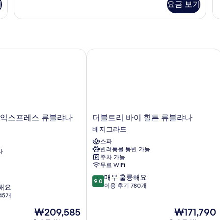
기
요금 보기
세
히
보
기
익스프레스 류블랴나 바이 IHG
더블트리 바이 힐튼 류블랴나
더
 익스프레스 류블랴나
더블트리 바이 힐튼 류블랴나
블
베지그라드
트
스파
리
반려동물 동반 가능
사
바
주차 가능
이
무료 WiFi
힐
10
매우 훌륭해요
튼
9.0
점
이용 후기 780개
해요
류
만
45개
블
점
랴
현
현
₩209,585
₩171,790
중
나
재
재