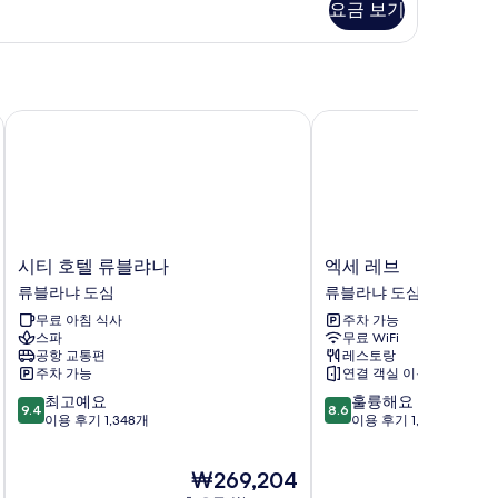
요금 보기
시티 호텔 류블랴나
엑세 레브
시
엑
시티 호텔 류블랴나
엑세 레브
티
세
류블라냐 도심
류블라냐 도심
호
레
무료 아침 식사
주차 가능
텔
브
스파
무료 WiFi
류
류
공항 교통편
레스토랑
블
블
주차 가능
연결 객실 이용 가능
랴
라
10
10
최고예요
훌륭해요
나
냐
9.4
8.6
점
점
이용 후기 1,348개
이용 후기 1,003개
류
도
만
만
블
심
점
점
라
현
₩269,204
중
중
냐
재