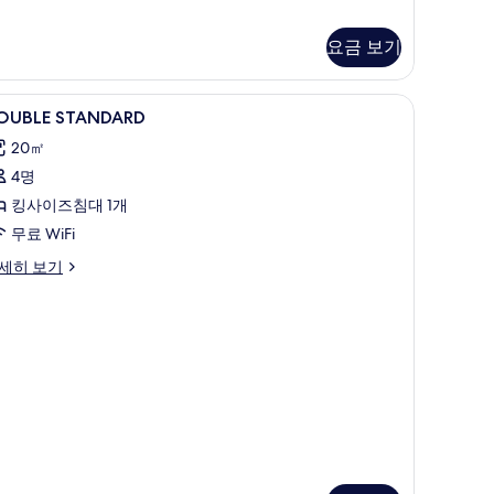
보
oom
기
요금 보기
OUBLE
노트북 작업 공간, 암막 커튼, 방음 설비, 다리
12
OUBLE STANDARD
TANDARD
20㎡
사
4명
진
킹사이즈침대 1개
모
무료 WiFi
두
OUBLE
세히 보기
보
TANDARD
기