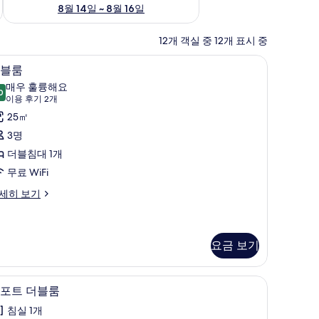
8월 14일 ~ 8월 16일
12개 객실 중 12개 표시 중
노트북 작업 공간, 암막 커튼, 방음 설비, 다리미/다리미판
더블룸 | 노트북 작업 공간, 암막 커튼, 방음 설
더
9
블룸
블
매우 훌륭해요
0
9.0점 만점 중 10점
룸
(이
이용 후기 2개
용
사
25㎡
후
진
3명
기
모
더블침대 1개
2
두
무료 WiFi
개)
보
세히 보기
기
요금 보기
 노트북 작업 공간, 암막 커튼, 방음 설비, 다리미/다리미판
컴포트 더블룸 | 노트북 작업 공간, 암막 커튼, 
컴
15
포트 더블룸
포
침실 1개