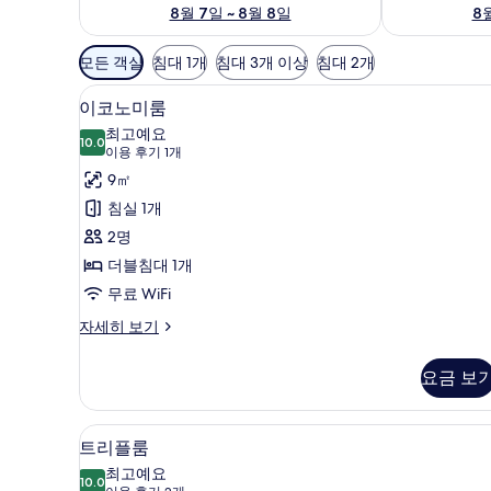
8월 7일 ~ 8월 8일
8월
객
모든 객실
침대 1개
침대 3개 이상
침대 2개
실
이코노미룸 | 노트북 작업 공간,
이
에
8
이코노미룸
코
사
최고예요
10.0
용
10.0점 만점 중 10점
노
(이
이용 후기 1개
가
용
미
9㎡
능
후
룸
침실 1개
한
기
사
2명
필
1
진
더블침대 1개
터
개)
모
무료 WiFi
두
이
자세히 보기
코
보
노
요금 보
기
미
룸
자
트리플룸 | 노트북 작업 공간, 
트
12
세
트리플룸
리
히
최고예요
보
10.0
10.0점 만점 중 10점