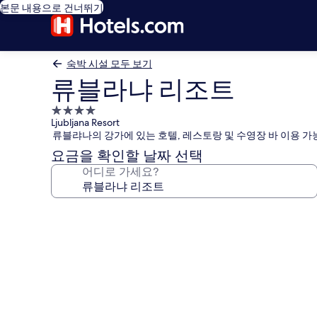
본문 내용으로 건너뛰기
숙박 시설 모두 보기
류블라냐 리조트
4.0
Ljubljana Resort
성
류블랴나의 강가에 있는 호텔, 레스토랑 및 수영장 바 이용 가
급
요금을 확인할 날짜 선택
숙
어디로 가세요?
박
시
설
류
블
라
냐
리