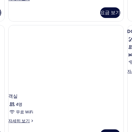
r
윈
기
자
룸
기
요금 보기
세
자
히
세
보
히
D
기
보
D
S
기
D
자
S
자
세
히
객실
보
기
4명
무료 WiFi
객
자세히 보기
실
자