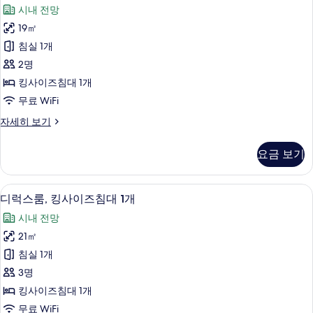
니
자
시내 전망
세
어
히
19㎡
룸,
보
침실 1개
기
킹
2명
사
킹사이즈침대 1개
이
무료 WiFi
즈
주
자세히 보기
침
니
대
어
요금 보기
룸,
1
킹
개
사
디럭스룸, 킹사이즈침대 1개 | 미니바, 객
디
2
이
(Deluxe)
디럭스룸, 킹사이즈침대 1개
럭
즈
사
시내 전망
침
스
진
대
21㎡
룸,
1
모
침실 1개
개
킹
두
(Deluxe)
3명
사
자
보
킹사이즈침대 1개
세
이
기
무료 WiFi
히