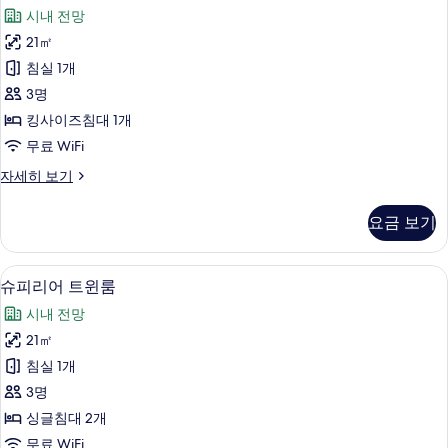
피
즈
사
시내 전망
침
리
진
대
21㎡
어
1
모
침실 1개
개
룸,
두
(Superior)
3명
킹
자
보
킹사이즈침대 1개
세
사
기
무료 WiFi
히
이
보
슈
자세히 보기
기
즈
피
침
리
요금 보기
어
대
룸,
1
킹
슈피리어 트윈룸 | 미니바, 객실 내 금고,
슈
3
사
개
슈피리어 트윈룸
피
이
사
시내 전망
즈
리
진
침
21㎡
어
대
모
침실 1개
1
트
두
개
3명
윈
자
보
싱글침대 2개
세
룸
기
무료 WiFi
히