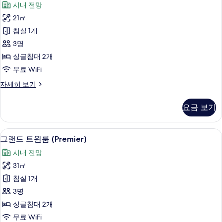
사
시내 전망
즈
미
진
침
21㎡
어
대
모
침실 1개
1
트
두
개
3명
윈
자
보
싱글침대 2개
세
룸
기
무료 WiFi
히
사
보
프
자세히 보기
기
진
리
모
미
요금 보기
어
두
트
보
윈
그랜드 트윈룸 (Premier) | 미니바, 객실
그
3
룸
그랜드 트윈룸 (Premier)
기
랜
자
시내 전망
세
드
히
31㎡
트
보
침실 1개
기
윈
3명
룸
싱글침대 2개
(Premier)
무료 WiFi