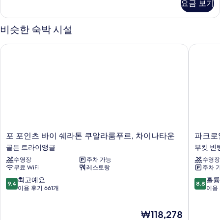
요금 보기
세
히
보
비슷한 숙박 시설
기
포 포인츠 바이 쉐라톤 쿠알라룸푸르, 차이나타운
파크로열
포
파
포 포인츠 바이 쉐라톤 쿠알라룸푸르, 차이나타운
파크로
포
크
골든 트라이앵글
부킷 빈
인
로
수영장
주차 가능
수영장
츠
열
무료 WiFi
레스토랑
주차 
바
컬
이
렉
10
10
최고예요
훌륭
9.4
8.8
쉐
션
점
점
이용 후기 661개
이용 
라
쿠
만
만
톤
알
점
점
현
₩118,278
쿠
라
중
중