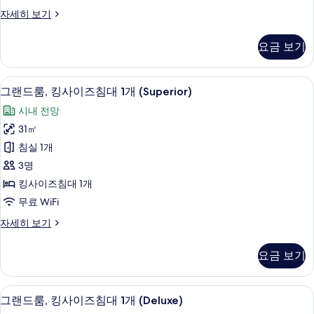
사
그
자세히 보기
진
랜
모
드
요금 보기
트
두
윈
보
룸
그랜드룸, 킹사이즈침대 1개 (Superior)
그
3
(Premier)
기
그랜드룸, 킹사이즈침대 1개 (Superior)
랜
자
시내 전망
세
드
히
31㎡
룸,
보
침실 1개
기
킹
3명
사
킹사이즈침대 1개
이
무료 WiFi
즈
그
자세히 보기
침
랜
대
드
요금 보기
룸,
1
킹
개
사
그랜드룸, 킹사이즈침대 1개 (Deluxe) |
그
3
이
(Superior)
그랜드룸, 킹사이즈침대 1개 (Deluxe)
랜
즈