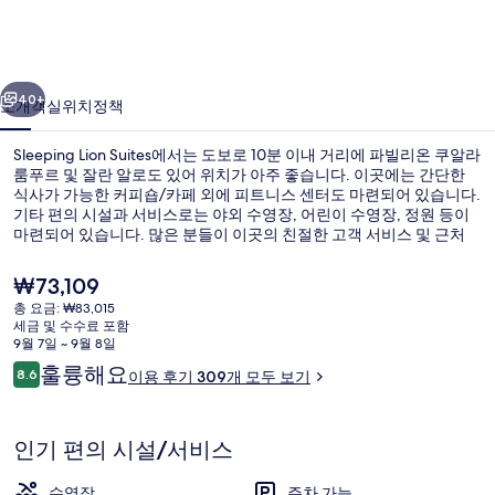
진
갤
러
이전
다음
40+
소개
객실
위치
정책
리
Sleeping Lion Suites에서는 도보로 10분 이내 거리에 파빌리온 쿠알라
룸푸르 및 잘란 알로도 있어 위치가 아주 좋습니다. 이곳에는 간단한
식사가 가능한 커피숍/카페 외에 피트니스 센터도 마련되어 있습니다.
기타 편의 시설과 서비스로는 야외 수영장, 어린이 수영장, 정원 등이
마련되어 있습니다. 많은 분들이 이곳의 친절한 고객 서비스 및 근처
쇼핑가에 높은 평점을 주셨습니다. Bukit Bintang 역에서 도보로 5분,
Raja Chulan 역에서는 9분 거리에 있어 대중 교통편을 이용하기 편리
현
₩73,109
합니다.
재
총 요금: ₩83,015
가
세금 및 수수료 포함
야외 수영장
격
9월 7일 ~ 9월 8일
은
이
훌륭해요
8.6
이용 후기 309개 모두 보기
₩73,109
10점 만점 중 8.6점.
용
후
기
인기 편의 시설/서비스
수영장
주차 가능