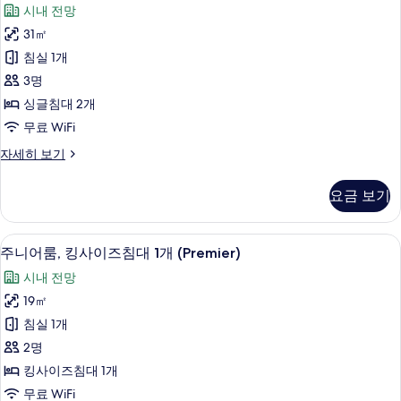
랜
시내 전망
히
드
보
31㎡
트
기
침실 1개
윈
3명
룸
싱글침대 2개
(Deluxe)
무료 WiFi
사
그
자세히 보기
진
랜
모
드
요금 보기
트
두
윈
보
룸
주니어룸, 킹사이즈침대 1개 (Premier) 
주
3
(Deluxe)
기
주니어룸, 킹사이즈침대 1개 (Premier)
니
자
시내 전망
세
어
히
19㎡
룸,
보
침실 1개
기
킹
2명
사
킹사이즈침대 1개
이
무료 WiFi