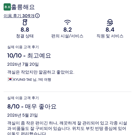
용
훌륭해요
8.6
후
이용 후기 309개
기
8.8
8.2
8.4
청결 상태
편의 시설/서비스
직원 및 서비스
이
실제 이용 고객 후기
용
10/10 - 최고예요
후
2026년 7월 20일
객실은 작았지만 깔끔하고 좋았어요.
기
KYUNG TAE 님, 1박 여행
실제 이용 고객 후기
8/10 - 매우 좋아요
2026년 5월 21일
객실이 좀 작은 편이긴 하나, 깨끗하게 잘 관리되어 있고 각종 시설
과 비품들도 잘 구비되어 있습니다. 위치도 부킷 빈땅 중심에 있어
이동도 편리했습니다.