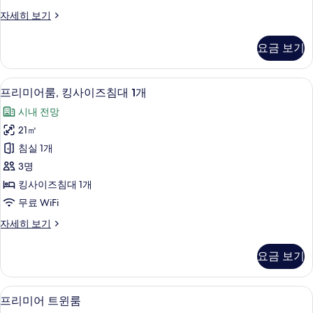
즈
주
자세히 보기
침
니
대
어
요금 보기
룸,
1
킹
개
사
프리미어룸, 킹사이즈침대 1개 | 미니바, 
프
3
이
(Premier)
프리미어룸, 킹사이즈침대 1개
리
즈
사
시내 전망
침
미
진
대
21㎡
어
1
모
침실 1개
개
룸,
두
(Premier)
3명
킹
자
보
킹사이즈침대 1개
세
사
기
무료 WiFi
히
이
보
프
자세히 보기
기
즈
리
침
미
요금 보기
어
대
룸,
1
킹
프리미어 트윈룸 | 미니바, 객실 내 금고,
프
3
사
개
프리미어 트윈룸
리
이