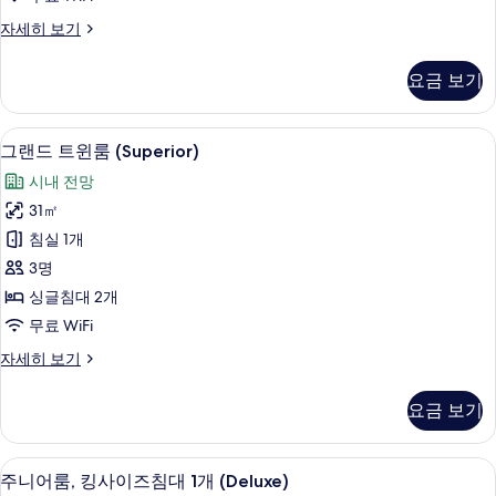
사
보
슈
자세히 보기
기
진
피
모
리
요금 보기
어
두
트
보
윈
그랜드 트윈룸 (Superior) | 미니바, 객
그
3
룸
그랜드 트윈룸 (Superior)
기
랜
자
시내 전망
세
드
히
31㎡
트
보
침실 1개
기
윈
3명
룸
싱글침대 2개
(Superior)
무료 WiFi
사
그
자세히 보기
진
랜
모
드
요금 보기
트
두
윈
보
룸
주니어룸, 킹사이즈침대 1개 (Deluxe) |
주
3
(Superior)
기
주니어룸, 킹사이즈침대 1개 (Deluxe)