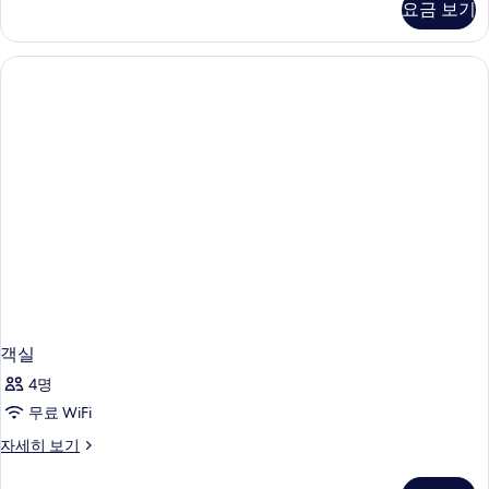
요금 보기
세
히
보
기
객실
4명
무료 WiFi
객
자세히 보기
실
자