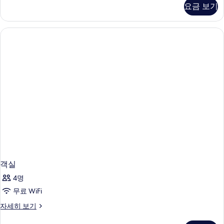
침
드
요금 보기
룸,
대
킹
1
사
이
개
즈
(Premier)
침
사
대
1
진
개
모
(Premier)
자
두
세
보
히
보
기
기
객실
4명
무료 WiFi
객
자세히 보기
실
자