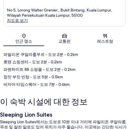
No 5, Lorong Walter Grenier,, Bukit Bintang, Kuala Lumpur,
Wilayah Persekutuan Kuala Lumpur, 55100
지도로 보기
지도
인근 명소
교통편
레스토랑
파빌리온 쿠알라룸푸르
- 도보 2분
- 0.2km
롯텐 쇼핑센터
- 도보 2분
- 0.2km
파렌하이트 88 쇼핑몰
- 도보 2분
- 0.2km
창캇 부킷 빈탕
- 도보 5분
- 0.5km
버자야 타임스퀘어
- 도보 7분
- 0.6km
이 숙박 시설에 대한 정보
Sleeping Lion Suites
Sleeping Lion Suites에서는 도보로 10분 이내 거리에 파빌리온 쿠알라룸
푸르 및 잘란 알로도 있어 위치가 아주 좋습니다. 이곳에는 간단한 식사가