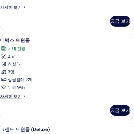
즈
보
디
자세히 보기
기
침
럭
대
스
요금 보기
룸,
1
킹
개
사
디럭스 트윈룸 | 미니바, 객실 내 금고, 
디
3
이
사
디럭스 트윈룸
럭
즈
진
시내 전망
침
스
모
대
21㎡
트
1
두
침실 1개
개
윈
보
자
3명
룸
세
기
싱글침대 2개
히
사
무료 WiFi
보
진
기
디
자세히 보기
모
럭
두
스
요금 보기
트
보
윈
기
룸
그랜드 트윈룸 (Deluxe) | 미니바, 객실
그
3
자
그랜드 트윈룸 (Deluxe)
세