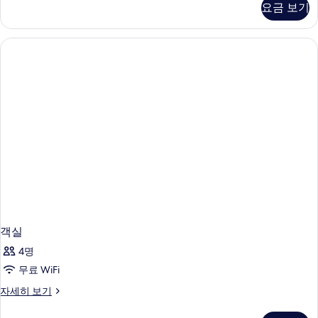
요금 보기
세
히
보
기
객실
4명
무료 WiFi
객
자세히 보기
실
자