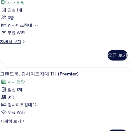
사
시내 전망
침
드
진
대
침실 1개
룸,
1
모
3명
개
킹
두
(Superior)
킹사이즈침대 1개
사
자
보
무료 WiFi
세
이
기
히
그
자세히 보기
즈
보
랜
기
침
드
요금 보기
룸,
대
킹
1
사
그랜드룸, 킹사이즈침대 1개 (Premier) 
그
3
이
개
그랜드룸, 킹사이즈침대 1개 (Premier)
랜
즈
(Deluxe)
시내 전망
침
드
사
대
침실 1개
룸,
1
진
3명
개
킹
모
(Deluxe)
킹사이즈침대 1개
사
자
두
무료 WiFi
세
이
보
히
그
자세히 보기
즈
보
기
랜
기