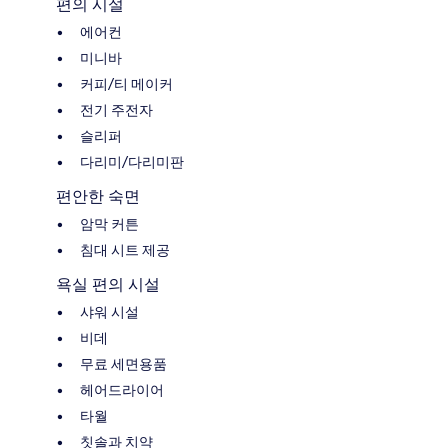
편의 시설
에어컨
미니바
커피/티 메이커
전기 주전자
슬리퍼
다리미/다리미판
편안한 숙면
암막 커튼
침대 시트 제공
욕실 편의 시설
샤워 시설
비데
무료 세면용품
헤어드라이어
타월
칫솔과 치약