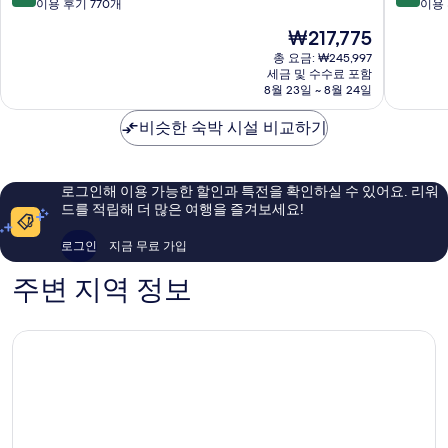
니
힐
점
점
이용 후기 770개
이용 
히
튼
만
만
현
₩217,775
로
히
점
점
재
나
로
중
중
총 요금: ₩245,997
요
에
세금 및 수수료 포함
나
9.0
8.6
금
8월 23일 ~ 8월 24일
이
에
점,
점,
₩217,775
샴
이
매
훌
비슷한 숙박 시설 비교하기
플
샴
우
륭
레
플
훌
해
레
륭
요,
해
이
로그인해 이용 가능한 할인과 특전을 확인하실 수 있어요. 리워
요,
용
드를 적립해 더 많은 여행을 즐겨보세요!
이
후
용
기
로그인
지금 무료 가입
후
1,003
기
개
주변 지역 정보
770
개