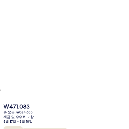
현
₩471,083
재
총 요금: ₩524,635
가
세금 및 수수료 포함
격
8월 17일 ~ 8월 18일
은