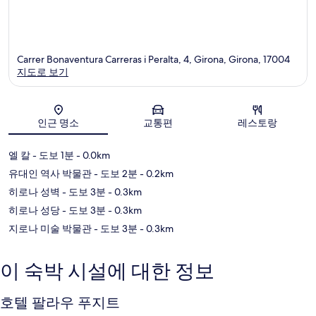
Carrer Bonaventura Carreras i Peralta, 4, Girona, Girona, 17004
지도로 보기
지도
인근 명소
교통편
레스토랑
엘 칼
- 도보 1분
- 0.0km
유대인 역사 박물관
- 도보 2분
- 0.2km
히로나 성벽
- 도보 3분
- 0.3km
히로나 성당
- 도보 3분
- 0.3km
지로나 미술 박물관
- 도보 3분
- 0.3km
이 숙박 시설에 대한 정보
호텔 팔라우 푸지트