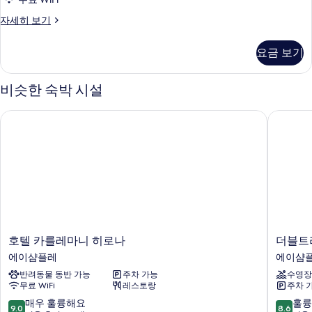
두
Medium
자세히 보기
보
Palau
기
자
요금 보기
세
히
보
비슷한 숙박 시설
기
호텔 카를레마니 히로나
더블트리
호
더
호텔 카를레마니 히로나
더블트
텔
블
에이샴플레
에이샴
카
트
반려동물 동반 가능
주차 가능
수영장
를
리
무료 WiFi
레스토랑
주차 
레
바
마
이
10
10
매우 훌륭해요
훌륭
9.0
8.6