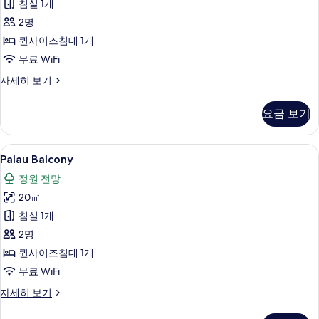
침실 1개
진
2명
모
퀸사이즈침대 1개
두
무료 WiFi
보
Pati
자세히 보기
기
Garden
자
요금 보기
세
히
보
Palau
Palau Balcony | 이집트산 면 시트,
4
기
Palau Balcony
Balcony
정원 전망
사
20㎡
진
침실 1개
모
2명
두
퀸사이즈침대 1개
보
무료 WiFi
기
Palau
자세히 보기
Balcony
자