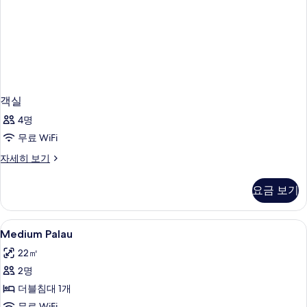
객실
4명
무료 WiFi
객
자세히 보기
실
자
요금 보기
세
히
보
Medium
이집트산 면 시트, 고급 침구, 오리/거위
8
기
Medium Palau
Palau
22㎡
사
2명
진
더블침대 1개
모
무료 WiFi