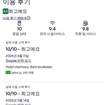
이용 후기
이
용
최고예요
9.6
후
이용 후기 100개
기
10
9.4
9.8
청결 상태
편의 시설/서비스
직원 및 서비스
이
실제 이용 고객 후기
용
10/10 - 최고예요
후
2026년 6월 11일
Google 번역 보기
기
Hotel charmoso. Bem localizado
Carlos 님, 3박 여행
실제 이용 고객 후기
10/10 - 최고예요
2026년 5월 14일