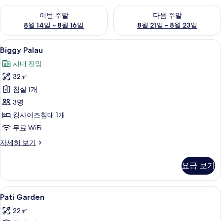
이번 주말 예약 가능 여부 확인, 8월 14일 ~ 8월 16일
다음 주말 예약 가능 여부 확인, 8
이번 주말
다음 주말
8월 14일 ~ 8월 16일
8월 21일 ~ 8월 23일
Biggy
Biggy Palau | 이집트산 면 시트, 고
6
Biggy Palau
Palau
시내 전망
사
32㎡
진
침실 1개
모
3명
두
킹사이즈침대 1개
보
무료 WiFi
기
Biggy
자세히 보기
Palau
자
요금 보기
세
히
보
Pati
Pati Garden | 이집트산 면 시트, 고
4
기
Pati Garden
Garden
22㎡
사