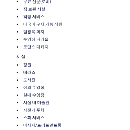
무료 신문(로비)
짐 보관 시설
웨딩 서비스
다국어 구사 가능 직원
일광욕 의자
수영장 파라솔
로맨스 패키지
시설
정원
테라스
도서관
야외 수영장
실내 수영장
시설 내 미술관
자전거 주차
스파 서비스
마사지/트리트먼트룸