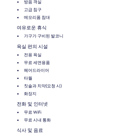
방음 객실
고급 침구
메모리폼 침대
여유로운 휴식
가구가 구비된 발코니
욕실 편의 시설
전용 욕실
무료 세면용품
헤어드라이어
타월
칫솔과 치약(요청 시)
화장지
전화 및 인터넷
무료 WiFi
무료 시내 통화
식사 및 음료