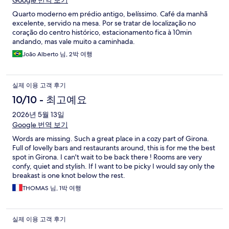
Google 번역 보기
Quarto moderno em prédio antigo, belíssimo. Café da manhã
excelente, servido na mesa. Por se tratar de localização no
coração do centro histórico, estacionamento fica à 10min
andando, mas vale muito a caminhada.
João Alberto 님, 2박 여행
실제 이용 고객 후기
10/10 - 최고예요
2026년 5월 13일
Google 번역 보기
Words are missing. Such a great place in a cozy part of Girona.
Full of lovelly bars and restaurants around, this is for me the best
spot in Girona. I can't wait to be back there ! Rooms are very
confy, quiet and stylish. If I want to be picky I would say only the
breakast is one knot below the rest.
THOMAS 님, 1박 여행
실제 이용 고객 후기