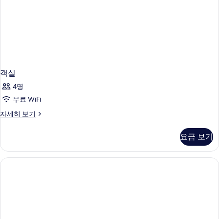
객실
4명
무료 WiFi
객
자세히 보기
실
자
요금 보기
세
히
보
기