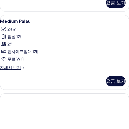
요금 보기
세
히
보
Medium
Medium Palau | 이집트산 면 시트,
4
기
Medium Palau
Palau
24㎡
사
침실 1개
진
2명
모
퀸사이즈침대 1개
두
무료 WiFi
보
Medium
자세히 보기
기
Palau
자
요금 보기
세
히
보
기