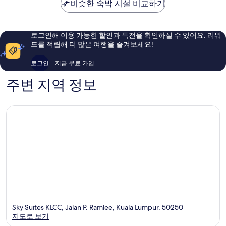
비슷한 숙박 시설 비교하기
트
해
요,
라
요,
이
이
이
용
앵
용
후
로그인해 이용 가능한 할인과 특전을 확인하실 수 있어요. 리워
글
후
기
드를 적립해 더 많은 여행을 즐겨보세요!
기
222
320
개
로그인
지금 무료 가입
개
주변 지역 정보
Sky Suites KLCC, Jalan P. Ramlee, Kuala Lumpur, 50250
지도로 보기