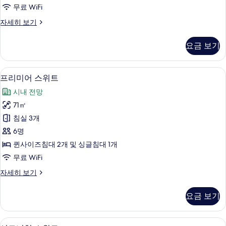
사
무료 WiFi
진
패
자세히 보기
모
밀
두
리
요금 보기
스
보
위
기
트
프리미어 스위트 | 무료 WiFi, 각각 다
프
15
자
프리미어 스위트
리
세
시내 전망
히
미
보
71㎡
어
기
침실 3개
스
6명
위
퀸사이즈침대 2개 및 싱글침대 1개
트
무료 WiFi
사
프
자세히 보기
진
리
모
미
요금 보기
어
두
스
보
위
시그니처 스위트 | 거실 공간 | 디지털 채널
시