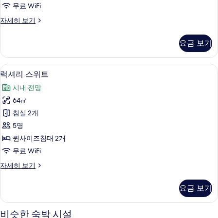
위
무료 WiFi
트
프
자세히 보기
사
레
진
지
요금 보기
덴
모
셜
두
스
럭셔리 스위트 | 무료 WiFi, 각각 다른
럭
12
위
럭셔리 스위트
보
셔
트
기
시내 전망
자
리
세
64㎡
스
히
침실 2개
보
위
기
5명
트
퀸사이즈침대 2개
사
무료 WiFi
진
럭
자세히 보기
모
셔
두
리
요금 보기
스
보
위
기
트
비슷한 숙박 시설
자