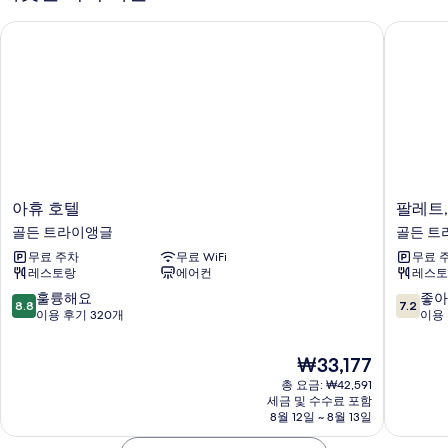
세
아휴 호텔
팔레트, S
히
보
기
아
팔
아휴 호텔
팔레트,
휴
레
골든 트라이앵글
골든 트
호
트,
무료 주차
무료 WiFi
무료 
텔
SOGO
레스토랑
에어컨
레스토
골
KL
든
근
10
10
훌륭해요
좋아
8.8
7.2
트
처,
점
점
이용 후기 320개
이용 
라
전
만
만
이
캠
점
점
현
₩33,177
앵
벨
중
중
재
글
총 요금: ₩42,591
호
8.8
7.2
요
세금 및 수수료 포함
텔
점,
점,
금
8월 12일 ~ 8월 13일
골
훌
좋
₩33,177
든
륭
아