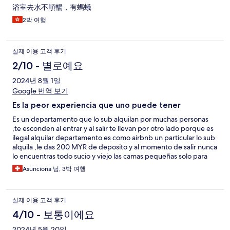
기
浴室去水不順暢，有螞蟻
2박 여행
실제 이용 고객 후기
2/10 - 별로예요
2024년 8월 1일
Google 번역 보기
Es la peor experiencia que uno puede tener
Es un departamento que lo sub alquilan por muchas personas
,te esconden al entrar y al salir te llevan por otro lado porque es
ilegal alquilar departamento es como airbnb un particular lo sub
alquila ,le das 200 MYR de deposito y al momento de salir nunca
lo encuentras todo sucio y viejo las camas pequeñas solo para
una persona nunca vi la picina y nunca nadie viene a ver si
Asunciona 님, 3박 여행
necesitas algo no hay nada de nada cinceramente fue el.unico
departamento sin recepcion que reserve y fue la peor decicion
que hice ya que no hay donde reclamar
실제 이용 고객 후기
4/10 - 보통이에요
2024년 5월 20일