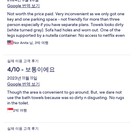
Google 번역 보기
Not worth the price paid. Very inconvenient as we only got one
key and one parking space - not friendly for more than three
person especially if you have separate plans. Towels looks dirty
(white turned gray). Sofa had holes and worn out. One of the
legs supported by a nutella container. No access to netflix even
though services provided. No hot water in shower!
Nor Anita 님, 3박 여행
실제 이용 고객 후기
4/10 - 보통이에요
2023년 11월 11일
Google 번역 보기
Though the area is convenient to go around; But, we dare not
use the bath towels because was so dirty n disgusting. No rugs
in the toilet.
2박 여행
실제 이용 고객 후기