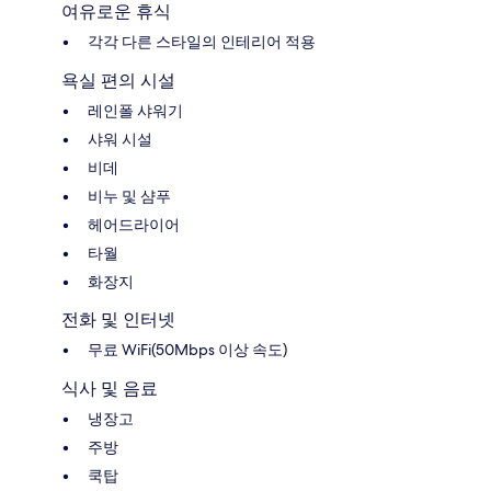
여유로운 휴식
각각 다른 스타일의 인테리어 적용
욕실 편의 시설
레인폴 샤워기
샤워 시설
비데
비누 및 샴푸
헤어드라이어
타월
화장지
전화 및 인터넷
무료 WiFi(50Mbps 이상 속도)
식사 및 음료
냉장고
주방
쿡탑