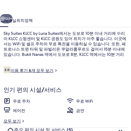
의
사
이전
다음
123+
소개
객실
위치
정책
진
갤
Sky Suites KLCC by Luna Suites에서는 도보로 10분 이내 거리에 수리
아 KLCC 쇼핑센터 및 KLCC 공원도 있어 위치가 아주 좋습니다. 이곳에
러
서는 WiFi 및 셀프 주차의 무료 특전을 이용하실 수 있습니다. 또한, 페
리
트로나스 트윈 타워 및 파빌리온 쿠알라룸푸르도 걸어서 15분 이내에
있습니다. Bukit Nanas 역에서 도보로 8분, KLCC 역에서는 10분 거리
에 있어 대중 교통편을 이용하기 편리합니다.
이
3.0
이용 후기 6개 모두 보기
10점 만점 중 3.0점.
용
후
프리미어 스위트 | 무료 WiFi, 각각 다
기
인기 편의 시설/서비스
무료 주차
무료 WiFi
에어컨
금연
모두 보기
주요 편의 시설 및 서비스
(5)