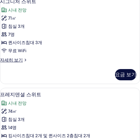
34
트
시그니처 스위트
기
그
자
시내 전망
세
니
히
71㎡
처
보
침실 3개
기
스
7명
위
퀸사이즈침대 3개
트
무료 WiFi
사
시
자세히 보기
진
그
모
니
요금 보기
처
두
스
보
위
프레지덴셜 스위트 | 무료 WiFi, 각각
프
22
트
프레지덴셜 스위트
기
레
자
시내 전망
세
지
히
74㎡
덴
보
침실 3개
기
셜
14명
스
킹사이즈침대 2개 및 퀸사이즈 2층침대 2개