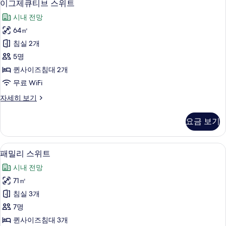
13
이그제큐티브 스위트
용
그
가
시내 전망
제
능
64㎡
큐
한
침실 2개
티
필
5명
터
브
퀸사이즈침대 2개
스
무료 WiFi
위
이
자세히 보기
트
그
사
제
요금 보기
큐
진
티
모
브
패밀리 스위트 | 무료 WiFi, 각각 다른
패
38
스
패밀리 스위트
두
밀
위
보
시내 전망
트
리
자
기
71㎡
스
세
침실 3개
히
위
보
7명
트
기
퀸사이즈침대 3개