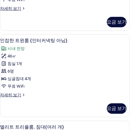
스
런
자세히 보기
(현
오
장
브
요금 보기
더
배
하
정)
우
오리/거위털 이불, 객실 내 금고, 암막 커
인
11
스
인접한 트윈룸 (인터커넥팅 아님)
사
접
(현
진
시내 전망
장
한
배
모
46㎡
트
정)
두
침실 1개
자
윈
세
보
6명
룸
히
기
싱글침대 4개
보
(인
무료 WiFi
기
터
인
자세히 보기
커
접
넥
한
요금 보기
트
팅
윈
아
룸
엘리트 트리플룸, 침대(여러 개) | 오리/
엘
6
(인
엘리트 트리플룸, 침대(여러 개)
님)