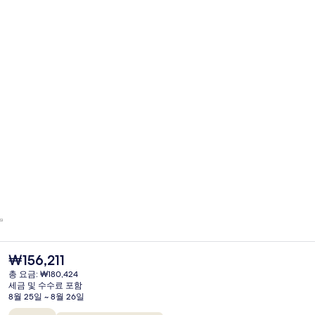
현
₩156,211
재
총 요금: ₩180,424
가
세금 및 수수료 포함
격
8월 25일 ~ 8월 26일
은