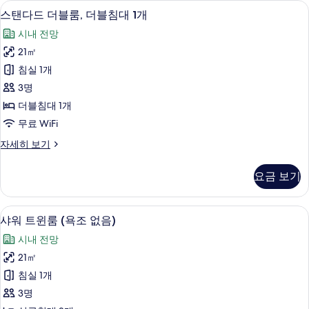
조
스탠다드 더블룸, 더블침대 1개 | 오리/거
스
10
없
스탠다드 더블룸, 더블침대 1개
보
탠
음)
기
시내 전망
자
다
세
21㎡
드
히
침실 1개
보
더
기
3명
블
더블침대 1개
룸,
무료 WiFi
더
스
자세히 보기
블
탠
침
다
요금 보기
드
대
더
1
블
샤워 트윈룸 (욕조 없음) | 오리/거위털 
샤
12
룸,
개
샤워 트윈룸 (욕조 없음)
워
더
사
시내 전망
블
트
진
침
21㎡
윈
대
모
침실 1개
1
룸
두
개
3명
(욕
자