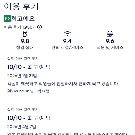
이용 후기
이
용
최고예요
9.6
후
이용 후기 1,930개
기
9.8
9.4
9.6
청결 상태
편의 시설/서비스
직원 및 서비스
이
실제 이용 고객 후기
용
10/10 - 최고예요
후
2026년 1월 31일
객실이 깨끗하고 직원들이 친절하셔서 편하게 묵고 왔습니다
기
Young Jin 님, 3박 여행
실제 이용 고객 후기
10/10 - 최고예요
2026년 4월 7일
일본 호텔이라 좁지 않을까 걱정했는데 욕실도 만족스럽고 예상대