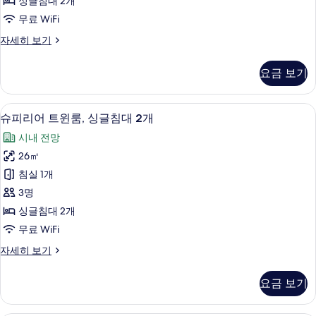
싱글침대 2개
사
무료 WiFi
진
디
자세히 보기
모
럭
두
스
요금 보기
트
보
윈
기
룸
슈피리어 트윈룸, 싱글침대 2개 | 욕실 
슈
7
자
슈피리어 트윈룸, 싱글침대 2개
피
세
시내 전망
히
리
보
26㎡
어
기
침실 1개
트
3명
윈
싱글침대 2개
룸,
무료 WiFi
싱
슈
자세히 보기
글
피
침
리
요금 보기
어
대
트
2
윈