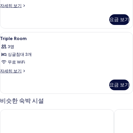
진
Deluxe
자세히 보기
2-
모
bed
요금 보기
두
Room
자
보
세
Triple
오리/거위털 이불, 객실 내 금고, 암막 커
기
12
히
Triple Room
Room
보
3명
기
사
싱글침대 3개
진
무료 WiFi
모
Triple
자세히 보기
두
Room
보
자
요금 보기
세
기
히
보
비슷한 숙박 시설
기
소테츠 그랜드 프레사 타이베이 시먼
시저 메