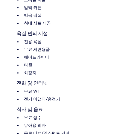
암막 커튼
방음 객실
침대 시트 제공
욕실 편의 시설
전용 욕실
무료 세면용품
헤어드라이어
타월
화장지
전화 및 인터넷
무료 WiFi
전기 어댑터/충전기
식사 및 음료
무료 생수
유아용 의자
무료 티백/인스턴트 커피