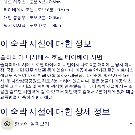
레드 하우스
- 도보 6분
- 0.6km
타이베이시 북문
- 도보 6분
- 0.6km
대만 총통부
- 도보 9분
- 0.8km
닝샤 야시장
- 도보 17분
- 1.4km
이 숙박 시설에 대한 정보
솔라리아 니시테츠 호텔 타이베이 시먼
솔라리아 니시테츠 호텔 타이베이 시먼에서 차로 5분 거리에는 닝샤 야시
장, 국립 대만 민주기념관 등이 있습니다. 이곳에는 24시간 운영 피트니스
센터도 있으며, 매일 뷔페 아침 식사가 제공됩니다. 또한, 렁샨 사원(용산
사) 및 다안삼림공원도 차로 5분 거리에 있습니다. 많은 분들이 이곳의 친
절한 고객 서비스 및 위치에 굉장히 만족했습니다. 이 숙박 시설에서는 조
금만 걸으면 시먼역에 갈 수 있고 베이먼역도 걸어서 7분 거리에 있어 대중
교통편을 이용하기 편리해요.
이 숙박 시설에 대한 상세 정보
한눈에 살펴보기