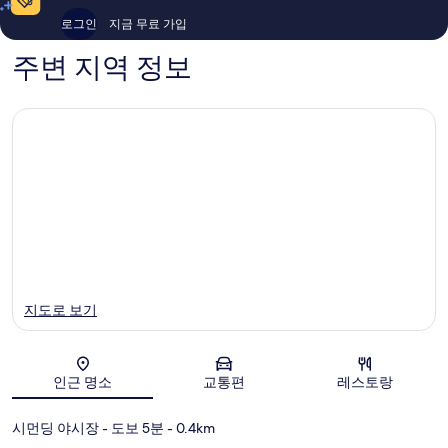
767
1,935
로그인
지금 무료 가입
개
개
주변 지역 정보
지도로 보기
인근 명소
교통편
레스토랑
지도
시먼딩 야시장
- 도보 5분
- 0.4km