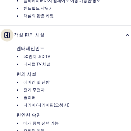
엘리베이터까지 휠체어로 이동 가능한 통로
핸드헬드 샤워기
객실의 얇은 카펫
객실 편의 시설
엔터테인먼트
50인치 LED TV
디지털 TV 채널
편의 시설
에어컨 및 난방
전기 주전자
슬리퍼
다리미/다리미판(요청 시)
편안한 숙면
베개 종류 선택 가능
오리털 이불