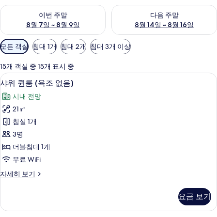
이번 주말 예약 가능 여부 확인, 8월 7일 ~ 8월 9일
다음 주말 예약 가능 여부 확인, 8월
이번 주말
다음 주말
8월 7일 ~ 8월 9일
8월 14일 ~ 8월 16일
객
모든 객실
침대 1개
침대 2개
침대 3개 이상
실
에
15개 객실 중 15개 표시 중
사
샤워 퀸룸 (욕조 없음) | 오리/거위털 이불
샤
14
샤워 퀸룸 (욕조 없음)
용
워
가
시내 전망
퀸
능
21㎡
룸
한
침실 1개
(욕
필
3명
터
조
더블침대 1개
없
무료 WiFi
음)
샤
자세히 보기
사
워
진
퀸
요금 보기
룸
모
(욕
두