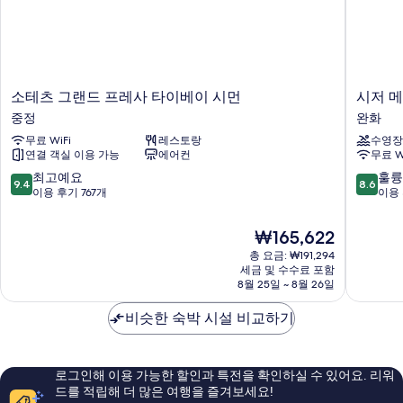
소
시
소테츠 그랜드 프레사 타이베이 시먼
시저 
테
저
중정
완화
츠
메
무료 WiFi
레스토랑
수영장
그
트
연결 객실 이용 가능
에어컨
무료 W
랜
로
드
타
10
10
최고예요
훌륭
9.4
8.6
프
이
점
점
이용 후기 767개
이용 
레
베
만
만
사
이
점
점
현
₩165,622
타
완
중
중
재
이
총 요금: ₩191,294
화
9.4
8.6
요
세금 및 수수료 포함
베
점,
점,
금
8월 25일 ~ 8월 26일
이
최
훌
₩165,622
시
고
륭
비슷한 숙박 시설 비교하기
먼
예
해
중
요,
요,
정
이
이
용
용
로그인해 이용 가능한 할인과 특전을 확인하실 수 있어요. 리워
후
후
드를 적립해 더 많은 여행을 즐겨보세요!
기
기