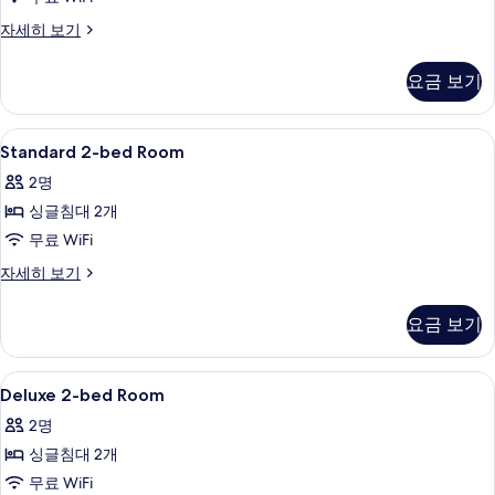
진
기
컴
자세히 보기
모
포
두
트
요금 보기
더
보
블
기
룸
Standard
오리/거위털 이불, 객실 내 금고, 암막 커
12
자
Standard 2-bed Room
2-
세
2명
히
bed
보
싱글침대 2개
Room
기
사
무료 WiFi
진
Standard
자세히 보기
2-
모
bed
요금 보기
두
Room
자
보
세
Deluxe
오리/거위털 이불, 객실 내 금고, 암막 커
기
8
히
Deluxe 2-bed Room
2-
보
2명
기
bed
싱글침대 2개
Room
사
무료 WiFi