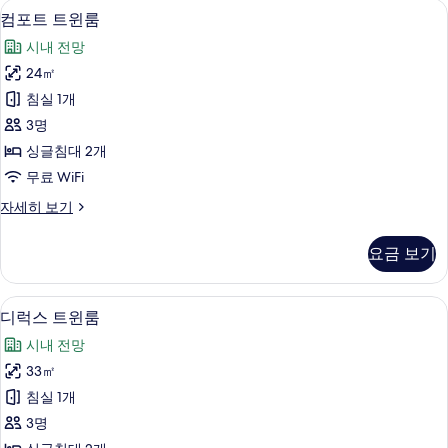
오리/거위털 이불, 객실 내 금고, 암막 커
컴
13
룸
컴포트 트윈룸
기
포
자
시내 전망
세
트
히
24㎡
트
보
침실 1개
기
윈
3명
룸
싱글침대 2개
사
무료 WiFi
진
컴
자세히 보기
모
포
두
트
요금 보기
트
보
윈
기
룸
디럭스 트윈룸 | 오리/거위털 이불, 객실 
디
11
자
디럭스 트윈룸
럭
세
시내 전망
히
스
보
33㎡
트
기
침실 1개
윈
3명
룸