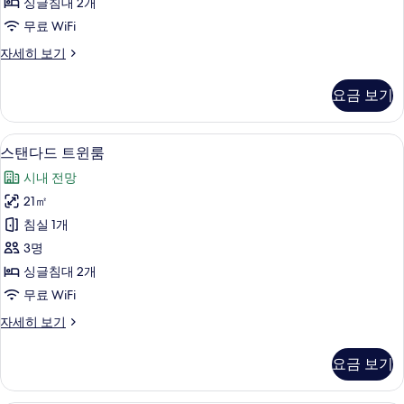
보
싱글침대 2개
세
조
기
무료 WiFi
히
없
보
샤
자세히 보기
기
음)
워
사
트
요금 보기
윈
진
룸
모
(욕
스탠다드 트윈룸 | 오리/거위털 이불, 객실
스
11
조
스탠다드 트윈룸
두
탠
없
보
시내 전망
음)
다
자
기
21㎡
드
세
침실 1개
히
트
보
3명
윈
기
싱글침대 2개
룸
무료 WiFi
사
스
자세히 보기
진
탠
모
다
요금 보기
드
두
트
보
윈