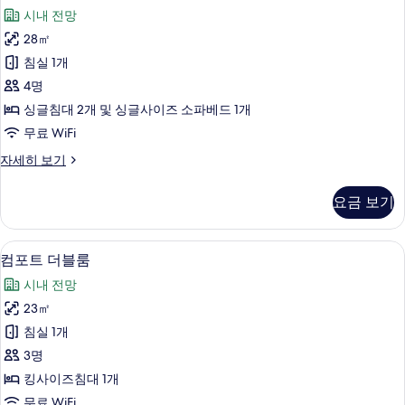
리
터
사
시내 전망
커
트
넥
진
28㎡
트
팅
모
침실 1개
아
리
님)
두
4명
플
자
보
싱글침대 2개 및 싱글사이즈 소파베드 1개
세
룸,
기
무료 WiFi
히
침
보
엘
자세히 보기
기
대
리
(여
트
요금 보기
트
러
리
개)
플
컴포트 더블룸 | 오리/거위털 이불, 객실 
컴
7
룸,
컴포트 더블룸
사
포
침
진
시내 전망
대
트
(여
모
23㎡
더
러
두
침실 1개
개)
블
자
보
3명
룸
세
기
킹사이즈침대 1개
히
사
무료 WiFi
보