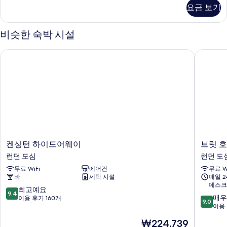
자
요금 보기
세
기
히
보
비슷한 숙박 시설
기
켄싱턴 하이드어웨이
브릿 호텔
켄
브
켄싱턴 하이드어웨이
브릿 호
싱
릿
런던 도심
런던 도
턴
호
무료 WiFi
에어컨
무료 W
하
텔
바
세탁 시설
매일 
이
스
데스크
드
얼
10
최고예요
9.4
10
어
스
매우
점
이용 후기 160개
9.0
점
웨
코
이용 
만
만
이
트
점
현
₩224,739
점
런
런
중