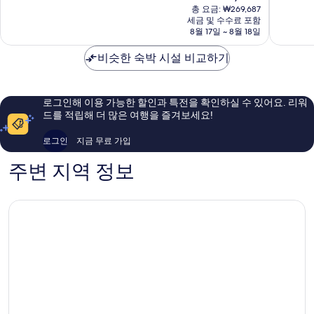
재
중
던
총 요금: ₩269,687
던
9.4
요
세금 및 수수료 포함
9.0
도
도
점,
금
8월 17일 ~ 8월 18일
점,
심
심
최
₩224,739
매
고
비슷한 숙박 시설 비교하기
우
예
훌
요,
륭
이
해
용
로그인해 이용 가능한 할인과 특전을 확인하실 수 있어요. 리워
요,
후
드를 적립해 더 많은 여행을 즐겨보세요!
이
기
용
160
로그인
지금 무료 가입
후
개
기
주변 지역 정보
1,140
개