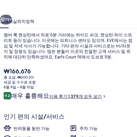
의
이전
다음
사
75+
소개
객실
위치
정책
진
엠버 록 켄싱턴에서 차로 5분 거리에는 하이드 파크, 켄싱턴 하이 스트
갤
리트 등이 있습니다. 이곳에는 피트니스 센터도 있으며, EVE에서는 점
심 및 저녁 식사가 가능합니다. 기타 편의 시설과 서비스로는 바/라운
러
지 및 정원도 있습니다. 많은 분들이 이곳의 친절한 고객 서비스 및 위
리
치에 대단히 만족하셨어요. Earl's Court 역에서 도보로 5분,
Gloucester Road 역에서는 10분 거리에 있어 대중 교통편을 이용하기
편리합니다.
현
₩166,676
재
총 요금: ₩200,011
가
세금 및 수수료 포함
점심 식사 및 저녁 식사 제공
격
8월 9일 ~ 8월 10일
은
이
매우 훌륭해요
9.2
이용 후기 1,379개 모두 보기
₩166,676
10점 만점 중 9.2점.
용
후
기
인기 편의 시설/서비스
반려동물 동반 가능
주차 가능