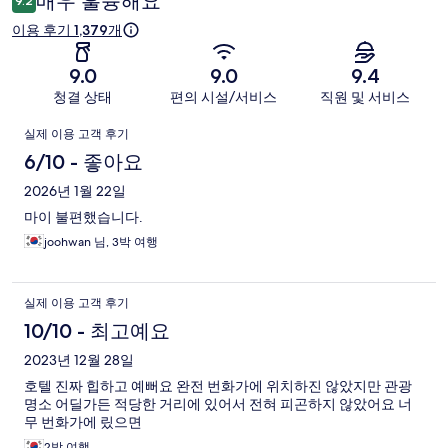
매우 훌륭해요
9.2
후
이용 후기 1,379개
기
9.0
9.0
9.4
청결 상태
편의 시설/서비스
직원 및 서비스
이
실제 이용 고객 후기
용
6/10 - 좋아요
후
2026년 1월 22일
마이 불편했습니다.
기
joohwan 님, 3박 여행
실제 이용 고객 후기
10/10 - 최고예요
2023년 12월 28일
호텔 진짜 힙하고 예뻐요 완전 번화가에 위치하진 않았지만 관광
명소 어딜가든 적당한 거리에 있어서 전혀 피곤하지 않았어요 너
무 번화가에 맀으면
2박 여행