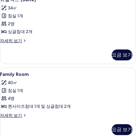
플
기
34㎡
렉
침실 1개
스
2명
(Suite)
싱글침대 2개
사
듀
자세히 보기
진
플
모
렉
요금 보기
스
두
(Suite)
보
자
Family
Family Room | 객실 내 금고, 암막 
9
세
기
Family Room
Room
히
40㎡
보
사
기
침실 1개
진
4명
모
퀸사이즈침대 1개 및 싱글침대 2개
두
Family
자세히 보기
보
Room
기
자
요금 보기
세