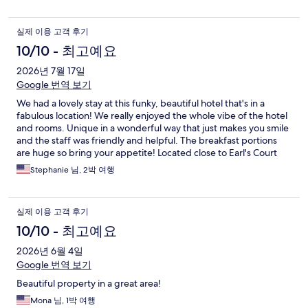
실제 이용 고객 후기
10/10 - 최고예요
2026년 7월 17일
Google 번역 보기
We had a lovely stay at this funky, beautiful hotel that's in a
fabulous location! We really enjoyed the whole vibe of the hotel
and rooms. Unique in a wonderful way that just makes you smile
and the staff was friendly and helpful. The breakfast portions
are huge so bring your appetite! Located close to Earl's Court
you have many options for dining out as well.
Stephanie 님, 2박 여행
실제 이용 고객 후기
10/10 - 최고예요
2026년 6월 4일
Google 번역 보기
Beautiful property in a great area!
Mona 님, 1박 여행