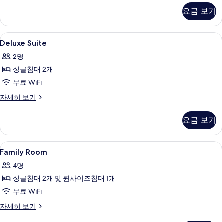
보
기
자
요금 보기
세
기
히
보
Deluxe
객실 내 금고, 암막 커튼, 다리미/다리미
16
기
Deluxe Suite
Suite
2명
사
싱글침대 2개
진
무료 WiFi
모
Deluxe
자세히 보기
두
Suite
보
자
요금 보기
세
기
히
보
Family
객실 내 금고, 암막 커튼, 다리미/다리미
13
기
Family Room
Room
4명
사
싱글침대 2개 및 퀸사이즈침대 1개
진
무료 WiFi
모
Family
자세히 보기
두
Room
보