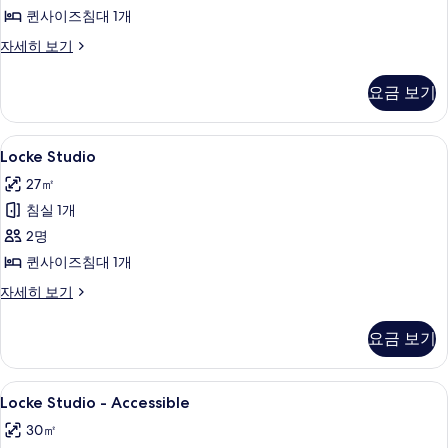
퀸사이즈침대 1개
두
City
자세히 보기
보
Studio
기
자
요금 보기
세
히
보
Locke
Locke Studio | 객실 내 금고, 암막 
9
기
Locke Studio
Studio
27㎡
사
침실 1개
진
2명
모
퀸사이즈침대 1개
두
Locke
자세히 보기
보
Studio
기
자
요금 보기
세
히
보
Locke
Locke Studio - Accessible | 객
9
기
Locke Studio - Accessible
Studio
30㎡
-