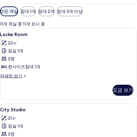
객
모든 객실
침대 1개
침대 2개
침대 3개 이상
실
에
11개 객실 중 11개 표시 중
사
Locke
Locke Room | 객실 내 금고, 암막 커
6
Locke Room
용
Room
가
22㎡
사
능
침실 1개
진
한
2명
모
필
퀸사이즈침대 1개
두
터
Locke
자세히 보기
보
Room
기
자
요금 보기
세
히
보
City
객실 내 금고, 암막 커튼, 다리미/다리미
5
기
City Studio
Studio
21㎡
사
침실 1개
진
2명
모