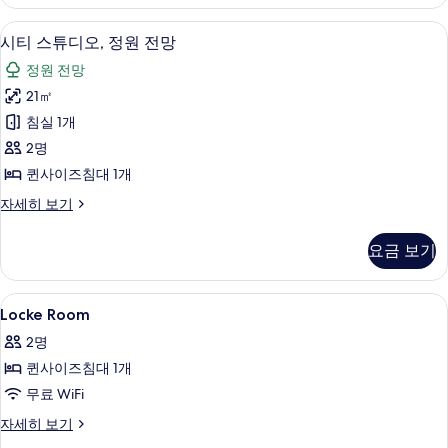
히
보
시티 스튜디오, 정원 전망 | 객실 내 금고
시
8
기
시티 스튜디오, 정원 전망
티
정원 전망
스
21㎡
튜
침실 1개
디
2명
오,
퀸사이즈침대 1개
정
시
자세히 보기
원
티
전
스
요금 보기
튜
망
디
사
오,
Locke
객실 내 금고, 암막 커튼, 다리미/다리미
4
정
Locke Room
진
Room
원
모
2명
전
사
망
두
퀸사이즈침대 1개
진
자
보
무료 WiFi
모
세
히
기
Locke
자세히 보기
두
보
Room