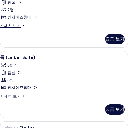
침실 1개
Accessible
사
2명
진
퀸사이즈침대 1개
모
Locke
자세히 보기
Studio
두
-
요금 보기
보
Accessible
자
기
세
룸 (Ember Suite) | 객실 내 금고, 
룸
7
히
룸 (Ember Suite)
(Ember
보
30㎡
기
Suite)
침실 1개
사
3명
진
퀸사이즈침대 1개
모
룸
자세히 보기
두
(Ember
보
Suite)
요금 보기
자
기
세
히
듀플렉스 (Suite) | 객실 내 금고, 암
듀
9
보
듀플렉스 (Suite)