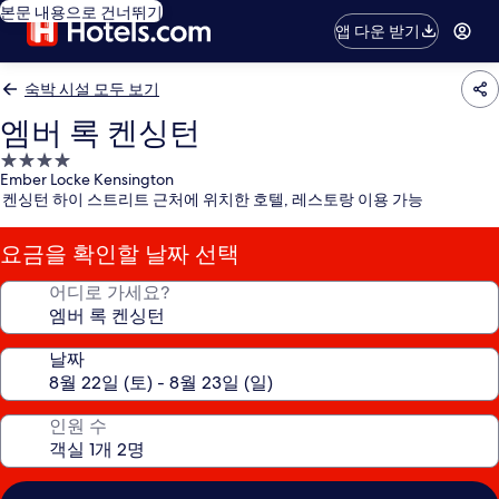
본문 내용으로 건너뛰기
앱 다운 받기
숙박 시설 모두 보기
엠버 록 켄싱턴
4.0
Ember Locke Kensington
성
켄싱턴 하이 스트리트 근처에 위치한 호텔, 레스토랑 이용 가능
급
숙
요금을 확인할 날짜 선택
박
시
어디로 가세요?
설
날짜
인원 수