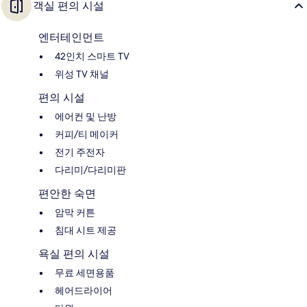
객실 편의 시설
엔터테인먼트
42인치 스마트 TV
위성 TV 채널
편의 시설
에어컨 및 난방
커피/티 메이커
전기 주전자
다리미/다리미판
편안한 숙면
암막 커튼
침대 시트 제공
욕실 편의 시설
무료 세면용품
헤어드라이어