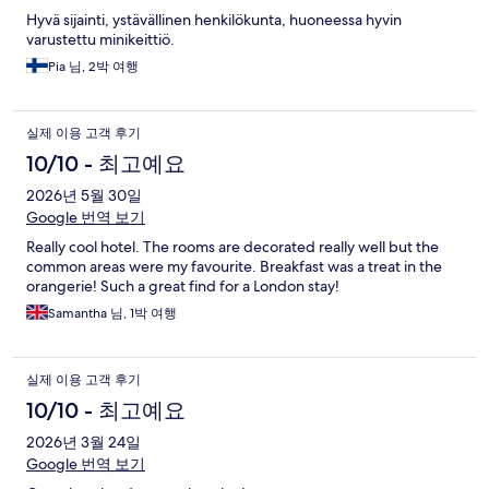
Hyvä sijainti, ystävällinen henkilökunta, huoneessa hyvin
varustettu minikeittiö.
Pia 님, 2박 여행
실제 이용 고객 후기
10/10 - 최고예요
2026년 5월 30일
Google 번역 보기
Really cool hotel. The rooms are decorated really well but the
common areas were my favourite. Breakfast was a treat in the
orangerie! Such a great find for a London stay!
Samantha 님, 1박 여행
실제 이용 고객 후기
10/10 - 최고예요
2026년 3월 24일
Google 번역 보기