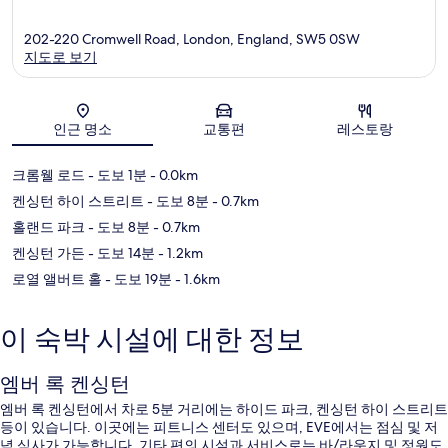
202-220 Cromwell Road, London, England, SW5 0SW
지도로 보기
지도
인근 명소
교통편
레스토랑
크롬웰 로드
- 도보 1분
- 0.0km
켄싱턴 하이 스트리트
- 도보 8분
- 0.7km
홀랜드 파크
- 도보 8분
- 0.7km
켄싱턴 가든
- 도보 14분
- 1.2km
로열 앨버트 홀
- 도보 19분
- 1.6km
이 숙박 시설에 대한 정보
엠버 록 켄싱턴
엠버 록 켄싱턴에서 차로 5분 거리에는 하이드 파크, 켄싱턴 하이 스트리트
등이 있습니다. 이곳에는 피트니스 센터도 있으며, EVE에서는 점심 및 저
녁 식사가 가능합니다. 기타 편의 시설과 서비스로는 바/라운지 및 정원도