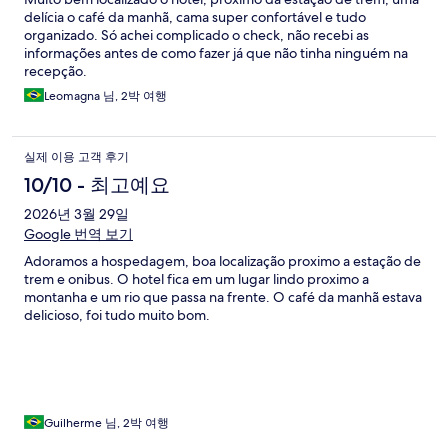
delícia o café da manhã, cama super confortável e tudo
organizado. Só achei complicado o check, não recebi as
informações antes de como fazer já que não tinha ninguém na
recepção.
Leomagna 님, 2박 여행
실제 이용 고객 후기
10/10 - 최고예요
2026년 3월 29일
Google 번역 보기
Adoramos a hospedagem, boa localização proximo a estação de
trem e onibus. O hotel fica em um lugar lindo proximo a
montanha e um rio que passa na frente. O café da manhã estava
delicioso, foi tudo muito bom.
Guilherme 님, 2박 여행