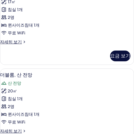
보
17㎡
세
다
히
기
침실 1개
드
보
2명
기
더
퀸사이즈침대 1개
블
무료 WiFi
룸
스
자세히 보기
사
탠
진
다
요금 보기
드
모
더
두
블
더블룸, 산 전망 | 책상, 다리미/다리미판,
더
6
룸
더블룸, 산 전망
보
블
자
기
산 전망
세
룸,
히
20㎡
산
보
침실 1개
기
전
2명
망
퀸사이즈침대 1개
사
무료 WiFi
진
더
자세히 보기