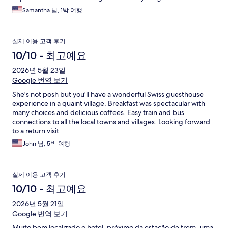
Samantha 님, 1박 여행
실제 이용 고객 후기
10/10 - 최고예요
2026년 5월 23일
Google 번역 보기
She's not posh but you'll have a wonderful Swiss guesthouse
experience in a quaint village. Breakfast was spectacular with
many choices and delicious coffees. Easy train and bus
connections to all the local towns and villages. Looking forward
to a return visit.
John 님, 5박 여행
실제 이용 고객 후기
10/10 - 최고예요
2026년 5월 21일
Google 번역 보기
Muito bem localizado o hotel, próximo da estação de trem, uma