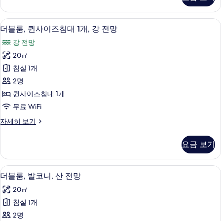
(Church
모
View,
hear
두
더블룸, 퀸사이즈침대 1개, 강 전망 | 책
더
10
bells
더블룸, 퀸사이즈침대 1개, 강 전망
보
블
ring)
강 전망
자
기
룸,
세
20㎡
퀸
히
침실 1개
보
사
기
2명
이
퀸사이즈침대 1개
즈
무료 WiFi
침
더
자세히 보기
대
블
1
룸,
요금 보기
퀸
개,
사
강
이
더블룸, 발코니, 산 전망 | 책상, 다리미/
더
10
즈
전
더블룸, 발코니, 산 전망
블
침
망
20㎡
대
룸,
사
1
침실 1개
발
개,
진
2명
강