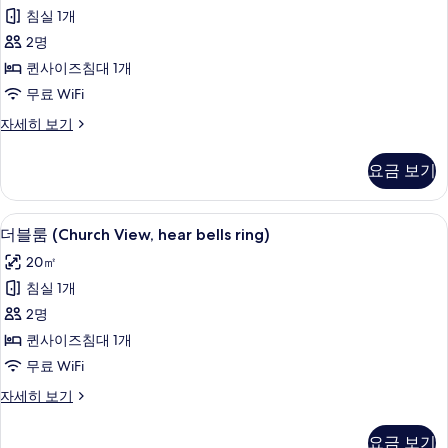
리
모
강
침실 1개
어
전
두
2명
망
더
보
자
퀸사이즈침대 1개
블
세
기
무료 WiFi
히
룸,
보
슈
자세히 보기
발
기
피
코
리
요금 보기
어
니,
더
산
블
더블룸 (Church View, hear bells 
더
10
룸,
더블룸 (Church View, hear bells ring)
전
블
발
망
20㎡
코
룸
니,
사
침실 1개
(Church
산
진
2명
전
View,
망
모
퀸사이즈침대 1개
hear
자
두
무료 WiFi
bells
세
ring)
보
히
더
자세히 보기
보
블
사
기
기
룸
진
요금 보기