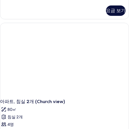
모
블
두
룸,
요금 보기
산
보
전
기
망
자
세
히
보
기
아파트, 침실 2개 (Church view)
80㎡
침실 2개
4명