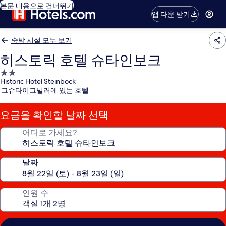
본문 내용으로 건너뛰기
앱 다운 받기
숙박 시설 모두 보기
히스토릭 호텔 슈타인보크
2.0
Historic Hotel Steinbock
성
그슈타이그빌러에 있는 호텔
급
숙
요금을 확인할 날짜 선택
박
시
어디로 가세요?
설
날짜
인원 수