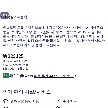
슈
이전
다음
타
59+
소개
객실
위치
정책
인
히스토릭 호텔 슈타인보크에서 차로 10분 이내 거리에는 성 베아투스
보
동굴, 브리엔츠 호수 등이 있습니다. 무료 특전으로 WiFi도 제공되며,
활동적인 즐길거리를 원하시는 분들은 근처에서 하이킹/바이킹 트레
크
일, 산악 자전거, 활강 스키 등을 즐기실 수 있습니다. 기타 편의 시설과
의
서비스로는 테라스 및 정원도 있습니다.
사
현
₩323,125
재
진
총 요금: ₩347,659
가
세금 및 수수료 포함
숙박 시설 정면 - 저녁/밤
갤
격
8월 30일 ~ 8월 31일
은
이
매우 좋아요
러
8.4
이용 후기 345개 모두 보기
₩323,125
10점 만점 중 8.4점.
용
리
후
기
인기 편의 시설/서비스
반려동물 동반 가능
주차 가능