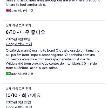
rules and associated fines throughout the stay, therefore found
it hard to feel comfortable.
Amal 님, 3박 여행
실제 이용 고객 후기
8/10 - 매우 좋아요
2026년 4월 13일
Google 번역 보기
O café da manhã era muito bom! O quarto era de um tamanho
ok, porém bem limpo e aconchegante. O banheiro com um
chuveiro excelente e com um espaço mediano. A vila de
Wildersvil é bem próximo ao centro de Interlaken, à 5 min de
trem ou ônibus, achei o local ótimo!
EDER 님, 3박 여행
실제 이용 고객 후기
10/10 - 최고예요
2026년 3월 22일
Google 번역 보기