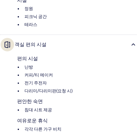
시설
정원
피크닉 공간
테라스
객실 편의 시설
편의 시설
난방
커피/티 메이커
전기 주전자
다리미/다리미판(요청 시)
편안한 숙면
침대 시트 제공
여유로운 휴식
각각 다른 가구 비치