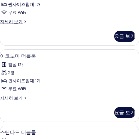
코
모
전
퀸사이즈침대 1개
니,
망
두
무료 WiFi
자
산
보
세
더
자세히 보기
전
히
블
기
보
망
룸,
요금 보기
기
발
사
코
진
니,
이코노미 더블룸 | 책상, 다리미/다리미판,
이
4
산
이코노미 더블룸
모
코
전
두
침실 1개
망
노
자
보
2명
미
세
기
퀸사이즈침대 1개
히
더
보
무료 WiFi
블
기
이
자세히 보기
룸
코
사
노
요금 보기
미
진
더
모
블
스탠다드 더블룸 | 책상, 다리미/다리미판,
스
4
룸
스탠다드 더블룸
두
탠
자