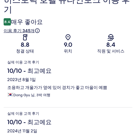
히스토릭 호텔 슈타인보크 이용 후
기
용
후
매우 좋아요
8.4
기
이용 후기 345개
8.8
9.0
8.4
청결 상태
위치
직원 및 서비스
이
실제 이용 고객 후기
용
10/10 - 최고예요
후
2023년 8월 1일
조용하고 개울가가 옆에 있어 경치가 좋고 마을이 예쁨
기
Dong Gyu 님, 3박 여행
실제 이용 고객 후기
10/10 - 최고예요
2024년 11월 2일