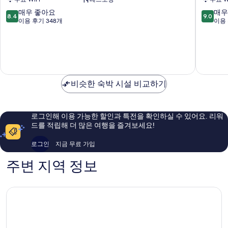
바
스
이
로
10
10
매우 좋아요
매우
8.4
9.0
융
지
점
점
이용 후기 348개
이용 
프
Wildersw
만
만
라
점
점
우
중
중
호
8.4
9.0
텔
점,
점,
Wilderswil
매
매
비슷한 숙박 시설 비교하기
우
우
좋
훌
아
륭
요,
해
로그인해 이용 가능한 할인과 특전을 확인하실 수 있어요. 리워
이
요,
드를 적립해 더 많은 여행을 즐겨보세요!
용
이
후
용
로그인
지금 무료 가입
기
후
348
기
주변 지역 정보
개
294
개