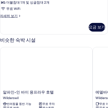
더블침대 1개 및 싱글침대 2개
무료 WiFi
아
자세히 보기
파
트,
요금 보기
침
실
2
비슷한 숙박 시설
개
(Church
알파인-인 바이 융프라우 호텔
에델바이
view)
자
세
히
보
기
알
에
알파인-인 바이 융프라우 호텔
에델바
파
델
Wilderswil
Wildersw
인-
바
반려동물 동반 가능
무료 주차
무료 
인
이
무료 WiFi
레스토랑
무료 W