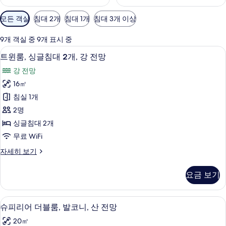
객
모든 객실
침대 2개
침대 1개
침대 3개 이상
실
에
9개 객실 중 9개 표시 중
사
트윈룸, 싱글침대 2개, 강 전망 | 책상, 
트
5
트윈룸, 싱글침대 2개, 강 전망
용
윈
가
강 전망
룸,
능
16㎡
싱
한
침실 1개
글
필
2명
터
침
싱글침대 2개
대
무료 WiFi
2
트
자세히 보기
개,
윈
강
룸,
요금 보기
싱
전
글
망
침
슈피리어 더블룸, 발코니, 산 전망 | 책상
슈
5
대
사
슈피리어 더블룸, 발코니, 산 전망
피
2
진
20㎡
개,