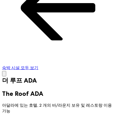
숙박 시설 모두 보기
더 루프 ADA
The Roof ADA
아달라에 있는 호텔, 2 개의 바/라운지 보유 및 레스토랑 이용
가능