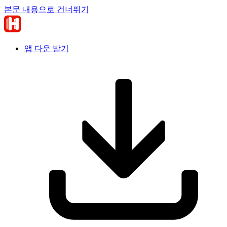
본문 내용으로 건너뛰기
앱 다운 받기