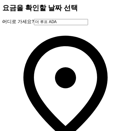
요금을 확인할 날짜 선택
어디로 가세요?