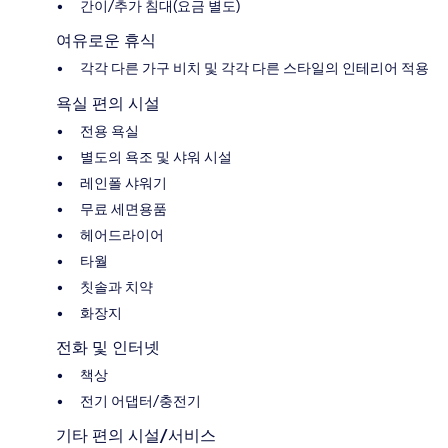
간이/추가 침대(요금 별도)
여유로운 휴식
각각 다른 가구 비치 및 각각 다른 스타일의 인테리어 적용
욕실 편의 시설
전용 욕실
별도의 욕조 및 샤워 시설
레인폴 샤워기
무료 세면용품
헤어드라이어
타월
칫솔과 치약
화장지
전화 및 인터넷
책상
전기 어댑터/충전기
기타 편의 시설/서비스