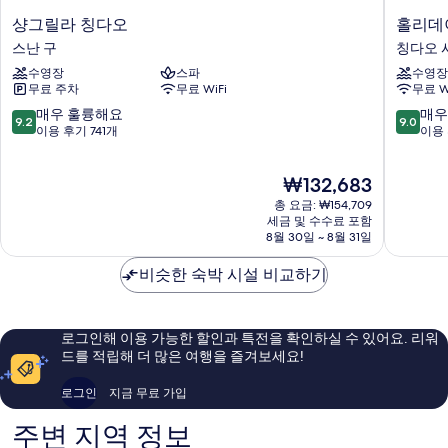
(270
degree
degree
샹
홀
샹그릴라 칭다오
홀리데이
Skyline)
그
리
Skyline)
스난 구
칭다오 
자
릴
데
세
사
수영장
스파
수영장
라
이
히
무료 주차
무료 WiFi
무료 W
칭
인
진
보
다
칭
10
10
매우 훌륭해요
매우
모
기
9.2
9.0
오
다
점
점
이용 후기 741개
이용 
두
스
오
만
만
난
시
점
점
보
현
₩132,683
구
티
중
중
기
재
센
9.2
9.0
총 요금: ₩154,709
요
터
점,
점,
세금 및 수수료 포함
금
8월 30일 ~ 8월 31일
바
매
매
₩132,683
이
우
우
비슷한 숙박 시설 비교하기
IHG
훌
훌
칭
륭
륭
다
해
해
오
요,
요,
로그인해 이용 가능한 할인과 특전을 확인하실 수 있어요. 리워
시
이
이
드를 적립해 더 많은 여행을 즐겨보세요!
티
용
용
센
후
후
로그인
지금 무료 가입
터
기
기
741
667
주변 지역 정보
개
개