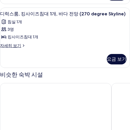
(270-
(270-
즈
개
degree)
침
degree)
디럭스룸, 킹사이즈침대 1개, 바다 전망 (270
디
자
2
대
(270
디럭스룸, 킹사이즈침대 1개, 바다 전망 (270 degree Skyline)
사
세
럭
1
degree
침실 1개
히
진
개
스
Partial
보
(270
3명
모
기
룸,
Skyline)
degree
킹사이즈침대 1개
두
Partial
사
킹
Skyline)
디
자세히 보기
보
진
사
자
럭
기
세
모
이
스
요금 보기
히
룸,
두
즈
보
킹
보
기
침
사
비슷한 숙박 시설
이
기
대
즈
1
샹그릴라 칭다오
홀리데이 
침
개,
대
1
바
개,
다
바
다
전
전
망
망
(270