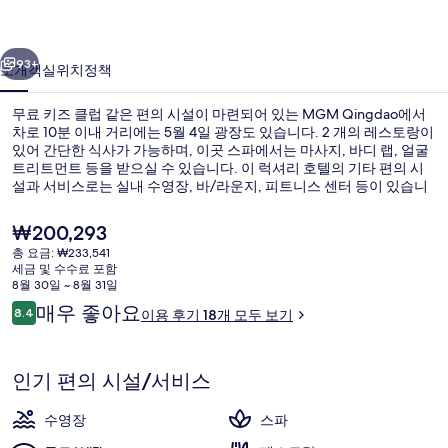
러
이전
다음
리
93+
소개
객실
위치
정책
무료 키즈 클럽 같은 편의 시설이 마련되어 있는 MGM Qingdao에서
차로 10분 이내 거리에는 5월 4일 광장도 있습니다. 2 개의 레스토랑이
있어 간단한 식사가 가능하며, 이곳 스파에서는 마사지, 바디 랩, 얼굴
트리트먼트 등을 받으실 수 있습니다. 이 럭셔리 호텔의 기타 편의 시
설과 서비스로는 실내 수영장, 바/라운지, 피트니스 센터 등이 있습니
다.
현
₩200,293
재
총 요금: ₩233,541
가
세금 및 수수료 포함
스위트, 바다 전망 (MGM) | 고급 침구,
격
8월 30일 ~ 8월 31일
은
이
매우 좋아요
8.4
이용 후기 18개 모두 보기
₩200,293
10점 만점 중 8.4점.
용
후
기
인기 편의 시설/서비스
수영장
스파