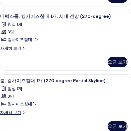
1
즈
개,
침
디럭스룸, 킹사이즈침대 1개, 시내 전망 (2
디
3
대
부
디럭스룸, 킹사이즈침대 1개, 시내 전망 (270-degree)
럭
1
분
침실 1개
개,
스
바
부
3명
룸,
분
다
킹사이즈침대 1개
바
킹
전
다
디
자세히 보기
사
전
럭
망
망
이
스
(MGM)
요금 보기
(MGM)
룸,
즈
자
사
킹
세
침
사
진
룸, 킹사이즈침대 1개 (270 degree Part
룸,
히
3
이
룸, 킹사이즈침대 1개 (270 degree Partial Skyline)
대
모
보
킹
즈
1
침실 1개
기
침
두
사
개,
대
3명
보
이
1
시
킹사이즈침대 1개
개,
기
즈
내
시
룸,
자세히 보기
침
내
킹
전
전
대
사
망
요금 보기
망
이
1