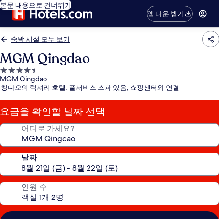
본문 내용으로 건너뛰기
앱 다운 받기
숙박 시설 모두 보기
MGM Qingdao
4.5
MGM Qingdao
성
칭다오의 럭셔리 호텔, 풀서비스 스파 있음, 쇼핑센터와 연결
급
숙
요금을 확인할 날짜 선택
박
시
어디로 가세요?
설
날짜
인원 수