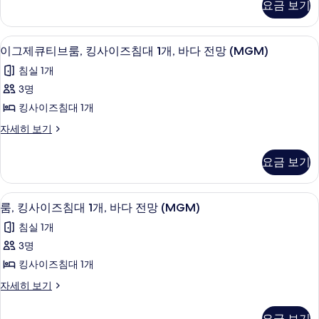
망
요금 보기
망
룸,
대
(MGM)
(MGM)
싱
자
2
글
사
이그제큐티브룸, 킹사이즈침대 1개, 바다 전
이
세
3
침
개,
이그제큐티브룸, 킹사이즈침대 1개, 바다 전망 (MGM)
진
히
그
대
시
침실 1개
보
2
모
제
기
내
개,
3명
두
큐
시
전
킹사이즈침대 1개
내
보
티
망
전
이
자세히 보기
기
브
망
그
(MGM)
(MGM)
룸,
제
사
요금 보기
자
큐
킹
세
진
티
히
사
브
모
룸, 킹사이즈침대 1개, 바다 전망 (MGM)
룸,
보
3
룸,
룸, 킹사이즈침대 1개, 바다 전망 (MGM)
이
두
기
킹
킹
즈
침실 1개
사
보
사
이
침
3명
기
이
즈
대
킹사이즈침대 1개
침
즈
1
대
룸,
자세히 보기
침
1
킹
개,
개,
대
사
요금 보기