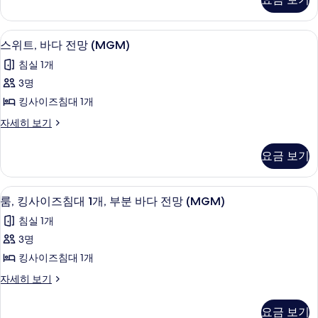
바
바
이
1
다
다
즈
개,
전
침
전
스위트, 바다 전망 (MGM) | 고급 침구,
스
망
3
대
바
스위트, 바다 전망 (MGM)
(MGM)
망
위
1
다
침실 1개
자
개,
(MGM)
트,
세
전
바
3명
사
히
바
다
망
킹사이즈침대 1개
보
전
진
다
기
(MGM)
망
스
자세히 보기
모
전
(MGM)
사
위
두
자
망
트,
진
요금 보기
세
바
보
(MGM)
히
모
다
기
사
보
전
두
룸, 킹사이즈침대 1개, 부분 바다 전망 (M
룸,
기
3
망
진
룸, 킹사이즈침대 1개, 부분 바다 전망 (MGM)
보
킹
(MGM)
모
침실 1개
자
기
사
두
세
3명
이
히
보
킹사이즈침대 1개
보
즈
기
기
룸,
자세히 보기
침
킹
대
사
요금 보기
이