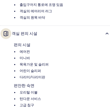
출입구까지 통로에 조명 있음
객실의 에어리어 러그
객실의 원목 바닥
객실 편의 시설
편의 시설
에어컨
미니바
목욕가운 및 슬리퍼
어린이 슬리퍼
다리미/다리미판
편안한 숙면
오리털 이불
턴다운 서비스
고급 침구