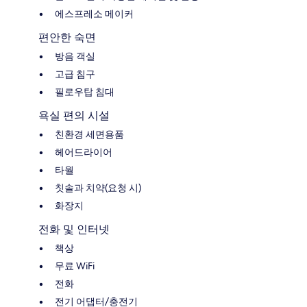
에스프레소 메이커
편안한 숙면
방음 객실
고급 침구
필로우탑 침대
욕실 편의 시설
친환경 세면용품
헤어드라이어
타월
칫솔과 치약(요청 시)
화장지
전화 및 인터넷
책상
무료 WiFi
전화
전기 어댑터/충전기