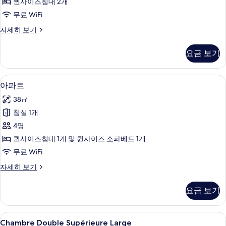
퀸사이즈침대 2개
모
무료 WiFi
두
Suite
자세히 보기
보
자
기
세
요금 보기
히
보
기
아파트 | 거실 공간 | 평면 TV, 책
아
6
아파트
파
38㎡
트
침실 1개
사
4명
진
퀸사이즈침대 1개 및 퀸사이즈 소파베드 1개
모
무료 WiFi
두
아
자세히 보기
보
파
기
트
요금 보기
자
세
히
Chambre
고급 침구, 필로우탑 침대, 객실 내 금고,
5
보
Chambre Double Supérieure Large