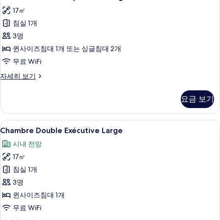
Double
기
17㎡
Supérieure
침실 1개
Large
사
3명
진
퀸사이즈침대 1개 또는 싱글침대 2개
모
무료 WiFi
두
Chambre
자세히 보기
Double
보
Supérieure
요금 보기
기
Large
자
세
Chambre
Chambre Double Exécutive Larg
6
히
Chambre Double Exécutive Large
Double
보
시내 전망
기
Exécutive
17㎡
Large
사
침실 1개
진
3명
모
퀸사이즈침대 1개
두
무료 WiFi