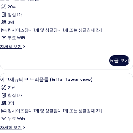
탠
자
기
20㎡
세
다
히
침실 1개
드
보
3명
기
트
킹사이즈침대 1개 및 싱글침대 1개 또는 싱글침대 3개
리
무료 WiFi
플
스
자세히 보기
룸
탠
사
다
요금 보기
드
진
트
모
리
이그제큐티브 트리플룸 (Eiffel Tower v
이
8
플
이그제큐티브 트리플룸 (Eiffel Tower view)
두
그
룸
보
21㎡
자
제
세
기
침실 1개
큐
히
3명
보
티
기
킹사이즈침대 1개 및 싱글침대 1개 또는 싱글침대 3개
브
무료 WiFi
트
이
자세히 보기
리
그