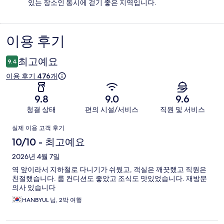
있는 장소인 동시에 걷기 좋은 지역입니다.
이용 후기
이
용
최고예요
9.4
후
이용 후기 476개
기
9.8
9.0
9.6
청결 상태
편의 시설/서비스
직원 및 서비스
이
실제 이용 고객 후기
용
10/10 - 최고예요
후
2026년 4월 7일
역 앞이라서 지하철로 다니기가 쉬웠고, 객실은 깨끗했고 직원은
기
친절했습니다. 룸 컨디션도 좋았고 조식도 맛있었습니다. 재방문
의사 있습니다
HANBYUL 님, 2박 여행