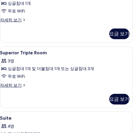
싱글침대 1개
사
무료 WiFi
진
모
Superior
자세히 보기
Single
두
Room
요금 보기
보
자
세
기
히
Superior
고급 침구, 필로우탑 침대, 객실 내 금고,
6
보
Superior Triple Room
Triple
기
3명
Room
싱글침대 1개 및 더블침대 1개 또는 싱글침대 3개
사
무료 WiFi
진
모
Superior
자세히 보기
Triple
두
Room
요금 보기
보
자
세
기
히
Suite
고급 침구, 필로우탑 침대, 객실 내 금고,
5
보
Suite
사
기
4명
진