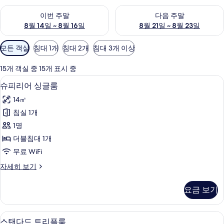
이번 주말 예약 가능 여부 확인, 8월 14일 ~ 8월 16일
다음 주말 예약 가능 여부 확인, 8
이번 주말
다음 주말
8월 14일 ~ 8월 16일
8월 21일 ~ 8월 23일
객
모든 객실
침대 1개
침대 2개
침대 3개 이상
실
에
15개 객실 중 15개 표시 중
사
고급 침구, 필로우탑 침대, 객실 내 금고,
슈
5
슈피리어 싱글룸
용
피
가
14㎡
리
능
침실 1개
어
한
1명
싱
필
더블침대 1개
터
글
무료 WiFi
룸
슈
자세히 보기
사
피
진
리
요금 보기
어
모
싱
두
글
스탠다드 트리플룸 | 고급 침구, 필로우탑
스
4
룸
스탠다드 트리플룸
보