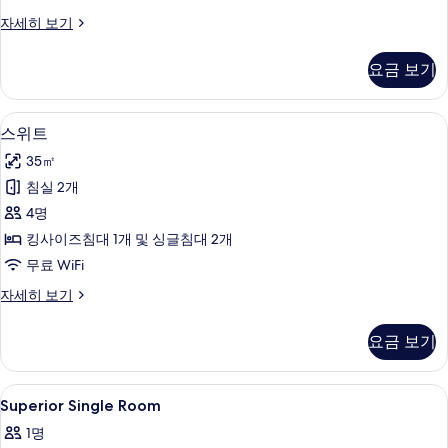
가
패
자세히 보기
능
밀
객
리
요금 보기
룸,
실
연
사
결
고급 침구, 필로우탑 침대, 객실 내 금고,
스
5
가
스위트
진
위
능
모
35㎡
객
트
실
두
침실 2개
사
자
보
4명
세
진
히
기
킹사이즈침대 1개 및 싱글침대 2개
모
보
무료 WiFi
기
두
스
자세히 보기
보
위
기
트
요금 보기
자
세
히
Superior
로비
4
보
Superior Single Room
Single
기
1명
Room