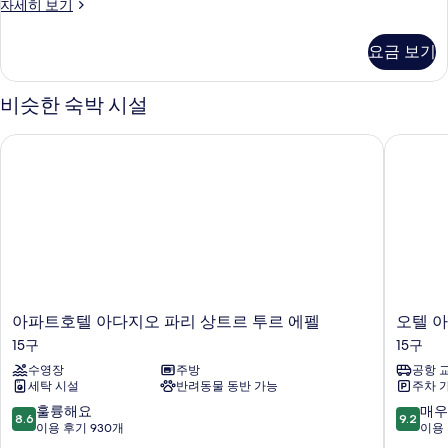
보
Chambre
자세히 보기
Double
기
Exécutive
요금 보기
Large
자
세
비슷한 숙박 시설
히
보
아파트호텔 아다지오 파리 상트르 투르 에펠
오텔 아
기
아
오
아파트호텔 아다지오 파리 상트르 투르 에펠
오텔 
파
텔
15구
15구
트
아
수영장
주방
공항 
호
레
세탁 시설
반려동물 동반 가능
주차 
텔
펠
아
15
10
10
훌륭해요
매우
8.6
9.2
다
구
점
점
이용 후기 930개
이용 
지
만
만