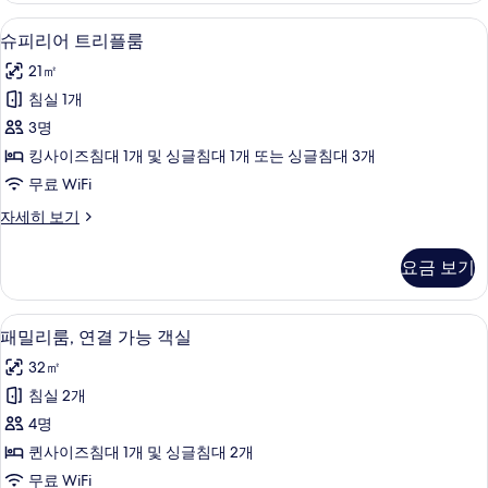
두
블
슈피리어 트리플룸 | 고급 침구, 필로우탑
슈
6
룸
슈피리어 트리플룸
보
피
자
기
21㎡
세
리
히
침실 1개
어
보
3명
기
트
킹사이즈침대 1개 및 싱글침대 1개 또는 싱글침대 3개
리
무료 WiFi
플
슈
자세히 보기
룸
피
사
리
요금 보기
어
진
트
모
리
고급 침구, 필로우탑 침대, 객실 내 금고,
패
6
플
패밀리룸, 연결 가능 객실
두
밀
룸
보
32㎡
자
리
세
기
침실 2개
룸,
히
4명
보
연
기
퀸사이즈침대 1개 및 싱글침대 2개
결
무료 WiFi