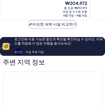
현
₩204,972
오
점
점
재
파
중
중
총 요금: ₩252,972
요
리
세금 및 수수료 포함
8.6
9.2
금
8월 12일 ~ 8월 13일
상
점,
점,
₩204,972
트
훌
매
비슷한 숙박 시설 비교하기
르
륭
우
투
해
훌
르
요,
륭
에
이
해
로그인해 이용 가능한 할인과 특전을 확인하실 수 있어요. 리워
펠
용
요,
드를 적립해 더 많은 여행을 즐겨보세요!
15
후
이
구
기
용
로그인
지금 무료 가입
930
후
개
기
주변 지역 정보
1,011
개