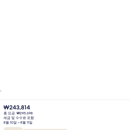
현
₩243,814
재
총 요금: ₩295,698
가
세금 및 수수료 포함
격
8월 10일 ~ 8월 11일
은