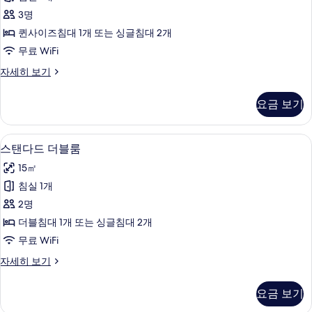
진
3명
모
퀸사이즈침대 1개 또는 싱글침대 2개
두
무료 WiFi
보
Chambre
자세히 보기
Double
기
Exécutive
요금 보기
Medium
자
세
스탠다드 더블룸 | 고급 침구, 필로우탑 침
스
7
히
스탠다드 더블룸
탠
보
15㎡
기
다
침실 1개
드
2명
더
더블침대 1개 또는 싱글침대 2개
블
무료 WiFi
룸
스
자세히 보기
사
탠
진
다
요금 보기
드
모
더