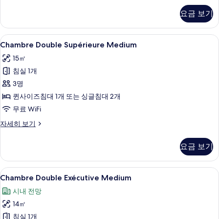
플
제
요금 보기
큐
룸
티
(Eiffel
브
Chambre
고급 침구, 필로우탑 침대, 객실 내 금고,
15
트
Tower
Chambre Double Supérieure Medium
Double
리
view)
15㎡
플
Supérieure
사
룸
침실 1개
Medium
(Eiffel
진
사
3명
Tower
모
view)
진
퀸사이즈침대 1개 또는 싱글침대 2개
두
자
모
무료 WiFi
세
보
두
히
Chambre
자세히 보기
기
보
Double
보
기
Supérieure
요금 보기
기
Medium
자
세
Chambre
고급 침구, 필로우탑 침대, 객실 내 금고,
8
히
Chambre Double Exécutive Medium
Double
보
시내 전망
기
Exécutive
14㎡
Medium
사
침실 1개