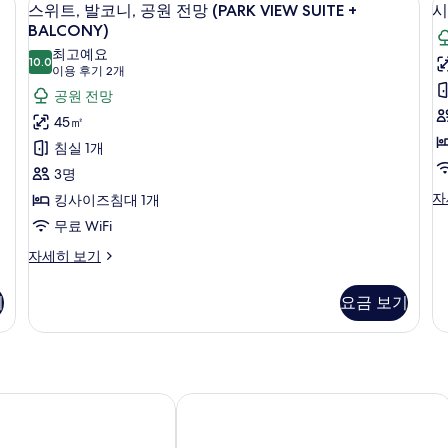
스
S
전
11
코
스위트, 발코니, 공원 전망 (PARK VIEW SUITE +
시
+
두
망
위
니,
BALCONY)
(CITY
공
B
보
트,
최고예요
VIEW
원
10.0
10.0점 만점 중 10점
(이
이용 후기 2개
기
발
STANDARD)
전
용
자
공원 전망
망
코
세
후
(P
45㎡
니,
히
VI
기
침실 1개
보
S
공
2
기
+
3명
(
원
개)
B
시
자
킹사이즈침대 1개
S
자
전
그
세
무료 WiFi
망
니
히
처
스
자세히 보기
(PARK
보
스
위
기
VIEW
위
트,
기
요금 보기
SUITE
트
발
(O
+
코
SU
니,
BALCONY)
자
공
사
세
원
히
진
전
머스터드 호텔 시모키타자와
보
망
모
기
(PARK