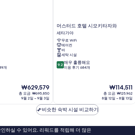
두
VIEW
SUITE
보
+
기
BALCONY)
자
머
머스터드 호텔 시모키타자와
세
스
세타가야
히
터
보
무료 WiFi
드
기
에어컨
호
바
텔
세탁 시설
시
10
매우 훌륭해요
모
9.2
점
49개
이용 후기 684개
키
만
타
점
자
중
와
현
현
₩629,579
₩114,511
9.2
세
재
재
총 요금: ₩695,850
총 요금: ₩125,962
점,
타
요
요
9월 2일 ~ 9월 3일
8월 12일 ~ 8월 13일
매
가
금
금
우
야
₩629,579
₩114,511
비슷한 숙박 시설 비교하기
훌
륭
해
요,
인하실 수 있어요. 리워드를 적립해 더 많은
이