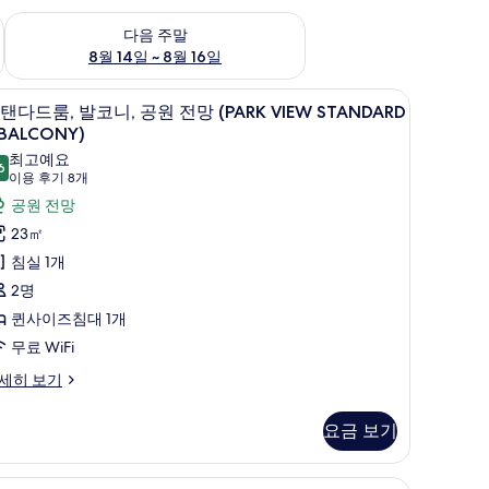
~ 8월 9일
다음 주말 예약 가능 여부 확인, 8월 14일 ~ 8월 16일
다음 주말
8월 14일 ~ 8월 16일
암막 커튼
스탠다드룸, 발코니, 공원 전망 (PARK VIEW ST
스
9
탠다드룸, 발코니, 공원 전망 (PARK VIEW STANDARD
탠
 BALCONY)
다
최고예요
6
9.6점 만점 중 10점
(이
이용 후기 8개
드
용
공원 전망
,
후
23㎡
발
기
침실 1개
코
8
2명
,
개)
퀸사이즈침대 1개
공
무료 WiFi
원
세히 보기
전
망
요금 보기
PARK
IEW
UITE + BALCONY) | 거실 공간
시그니처 스위트 (OWNER'S SUITE) | 저자극성