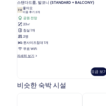
스
세
8
스탠다드룸, 발코니 (STANDARD + BALCONY)
히
탠
좋아요
보
7.0
7.0점 만점 중 10점
다
(이
이용 후기 2개
기
용
드
공원 전망
후
룸,
23㎡
기
발
침실 1개
2
코
2명
개)
니
퀸사이즈침대 1개
(STANDARD
무료 WiFi
+
스
자세히 보기
BALCONY)
탠
다
사
드
진
요금 보
룸,
발
모
코
비슷한 숙박 시설
두
니
보
(STANDARD
+
시퀀스 미야시타 파크
호텔 K5
기
BALCONY)
자