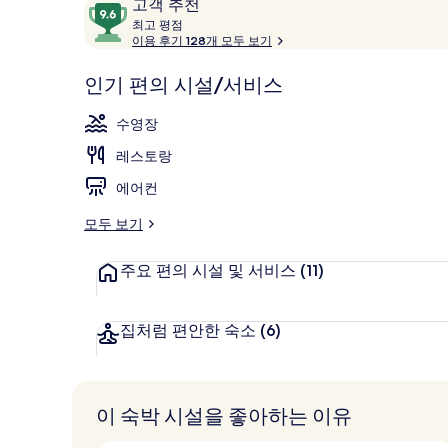
이
10
고객 추천
용
최
점
최고 평점
고
이용 후기 128개 모두 보기
후
만
기
점
풀사이드 바
평
인기 편의 시설/서비스
중
점
9.6
수영장
점,
고
레스토랑
객
에어컨
추
천
모두 보기
주요 편의 시설 및 서비스
(11)
집처럼 편안한 숙소
(6)
이 숙박 시설을 좋아하는 이유