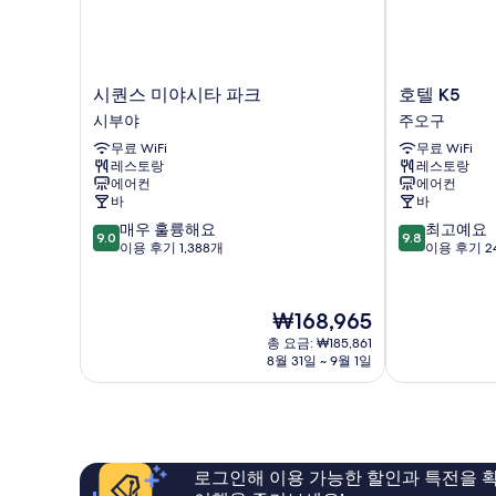
세
히
보
기
시
호
시퀀스 미야시타 파크
호텔 K5
퀀
텔
시부야
주오구
스
K5
무료 WiFi
무료 WiFi
미
주
레스토랑
레스토랑
야
오
에어컨
에어컨
시
구
바
바
타
10
10
매우 훌륭해요
최고예요
파
9.0
9.8
점
점
이용 후기 1,388개
이용 후기 2
크
만
만
시
점
점
부
중
중
야
현
₩168,965
9.0
9.8
재
총 요금: ₩185,861
점,
점,
요
8월 31일 ~ 9월 1일
매
최
금
우
고
₩168,965
훌
예
륭
요,
해
이
요,
용
로그인해 이용 가능한 할인과 특전을 확
이
후