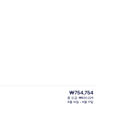
레스토랑
현
₩754,754
재
총 요금: ₩830,229
가
8월 16일 ~ 8월 17일
스위트, 발코니, 공원 전망 (PARK VIEW
격
은
₩754,754