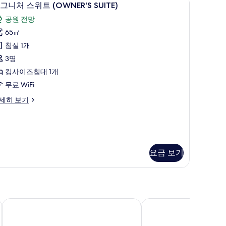
시
TANDARD
13
그니처 스위트 (OWNER'S SUITE)
그
공원 전망
ALCONY)
니
65㎡
사
처
침실 1개
진
스
ARK
3명
모
위
EW
킹사이즈침대 1개
두
TANDARD
트
무료 WiFi
보
OWNER'S
ALCONY)
세히 보기
기
UITE)
사
진
모
요금 보기
두
WNER'S
보
ITE)
기
더 로열 파크 호텔 긴자 6초메
더 프린스 파크 타워 도쿄