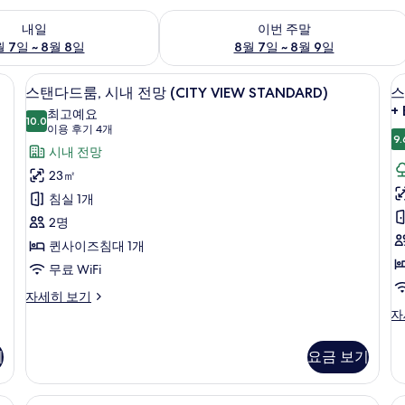
여부 확인, 8월 7일 ~ 8월 8일
이번 주말 예약 가능 여부 확인, 8월 7일 
내일
이번 주말
 7일 ~ 8월 8일
8월 7일 ~ 8월 9일
저자극성 침구, 미니바, 객실 내 금고, 
스
9
스탠다드룸, 시내 전망 (CITY VIEW STANDARD)
스
탠
+
최고예요
10.0
10.0점 만점 중 10점
다
(이
이용 후기 4개
9.
용
드
시내 전망
후
룸,
23㎡
룸
기
시
침실 1개
4
내
2명
개)
전
퀸사이즈침대 1개
니
망
무료 WiFi
(CITY
스
자세히 보기
탠
VIEW
스
자
다
탠
STANDARD)
드
다
사
기
요금 보기
룸,
(
드
시
진
룸,
V
내
발
금고, 암막 커튼
모
스위트, 발코니, 공원 전망 (PARK VIEW S