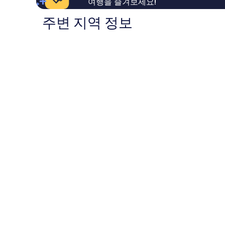
여행을 즐겨보세요!
용
기
후
249
주변 지역 정보
기
개
1,388
개