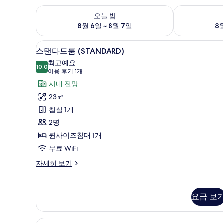
오늘 밤 예약 가능 여부 확인, 8월 6일 ~ 8월 7일
내일 예약 가능 
오늘 밤
8월 6일 ~ 8월 7일
8월
거실 공간
스
10
스탠다드룸 (STANDARD)
탠
최고예요
10.0
10.0점 만점 중 10점
다
(이
이용 후기 1개
용
드
시내 전망
후
룸
23㎡
기
(STANDARD)
침실 1개
1
사
2명
개)
진
퀸사이즈침대 1개
모
무료 WiFi
두
스
자세히 보기
탠
보
다
기
드
요금 보
룸
(STANDARD)
자
저자극성 침구, 미니바, 객실 내 