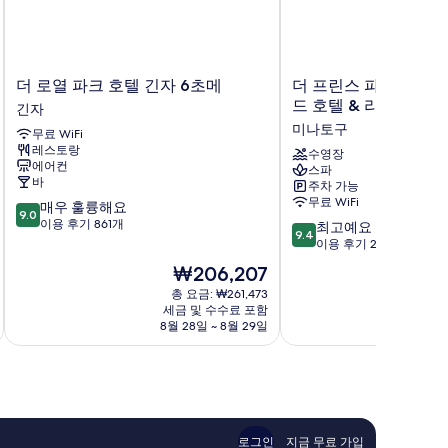
더
더
더 로열 파크 호텔 긴자 6초메
더 프린스 파크 타워 도
로
프
드 호텔 & 리조트, LV
긴자
열
린
미나토구
무료 WiFi
파
스
레스토랑
크
파
수영장
에어컨
스파
호
크
바
주차 가능
텔
타
무료 WiFi
10
매우 훌륭해요
긴
워
9.0
점
이용 후기 861개
10
자
도
최고예요
9.4
만
점
6
쿄
이용 후기 2,696개
점
만
초
-
현
₩206,207
중
점
메
프
재
총 요금: ₩261,473
9.0
중
긴
리
요
세금 및 수수료 포함
점,
9.4
자
퍼
금
8월 28일 ~ 8월 29일
매
점,
드
₩206,207
우
최
호
훌
고
텔
륭
예
&
해
요,
리
요,
이
조
이
용
로그인
지금 무료 가입
트,