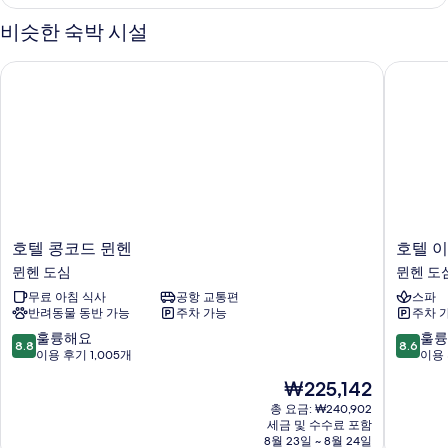
더
두
블
비슷한 숙박 시설
룸
보
자
호텔 콩코드 뮌헨
호텔 이
기
세
히
보
기
호
호
호텔 콩코드 뮌헨
호텔 
텔
텔
뮌헨 도심
뮌헨 도
콩
이
무료 아침 식사
공항 교통편
스파
코
사
반려동물 동반 가능
주차 가능
주차 
드
르
뮌
토
10
10
훌륭해요
훌륭
8.8
8.6
헨
르
점
점
이용 후기 1,005개
이용 
뮌
뮌
만
만
현
₩225,142
헨
헨
점
점
재
도
도
중
중
총 요금: ₩240,902
요
심
세금 및 수수료 포함
심
8.8
8.6
금
8월 23일 ~ 8월 24일
점,
점,