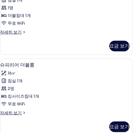
침실 1개
어
실
니,
1명
3
싱
시
개,
더블침대 1개
글
발
내
무료 WiFi
코
룸
전
니,
슈
자세히 보기
사
시
피
망
내
진
리
사
요금 보기
전
어
모
망
진
싱
두
자
글
모
슈피리어 더블룸 | 저자극성 침구, 미니바
슈
세
16
룸
슈피리어 더블룸
보
두
히
피
자
기
16㎡
보
세
보
리
기
히
침실 1개
기
어
보
2명
기
더
킹사이즈침대 1개
블
무료 WiFi
룸
슈
자세히 보기
사
피
진
리
요금 보기
어
모