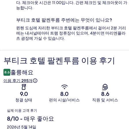
다. 체크아웃 시간은 11:00입니다. 간편 체크인 및 체크아웃이 가
능합니다.
부티크 호텔 팔켄투름 주변에는 무엇이 있나요?
뮌헨 도심에 자리한 부티크 호텔 팔켄투름에서 걸어서 2분 거리
에는 내셔널테아터 트램 정류장이 있으며, 4분이면 마리엔플라
츠 광장에 가실 수 있습니다.
부티크 호텔 팔켄투름 이용 후기
이
용
훌륭해요
8.6
후
이용 후기 295개
기
9.0
8.0
8.6
청결 상태
편의 시설/서비스
직원 및 서비스
이
실제 이용 고객 후기
용
8/10 - 매우 좋아요
후
2026년 5월 14일