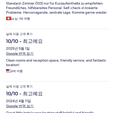
Standard-Zimmer (103) nur für Kurzaufenthalte zu empfehlen.
Freundliches, hilfsbereites Personal. Self-check-in kreierte
Probleme. Hervorragende, zentrale Lage. Komme gerne wieder
La 님, 1박 여행
실제 이용 고객 후기
10/10 - 최고예요
2025년 5월 1일
Google 번역 보기
Clean rooms and reception space, friendly service, and fantastic
location!
6박 여행
실제 이용 고객 후기
10/10 - 최고예요
2024년 4월 11일
Google 번역 보기
Great little hotel super location staff helpful and friendly