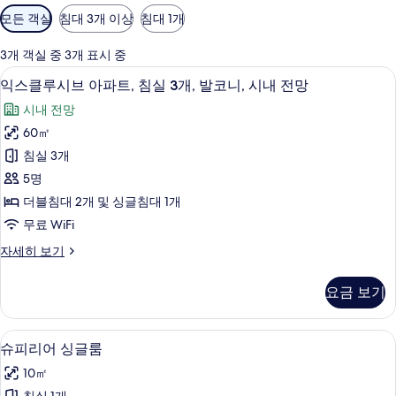
객
모든 객실
침대 3개 이상
침대 1개
실
에
3개 객실 중 3개 표시 중
사
익스클루시브 아파트, 침실 3개, 발코니, 
익
12
익스클루시브 아파트, 침실 3개, 발코니, 시내 전망
용
스
가
시내 전망
클
능
60㎡
루
한
침실 3개
시
필
5명
터
브
더블침대 2개 및 싱글침대 1개
아
무료 WiFi
파
익
자세히 보기
트,
스
침
클
요금 보기
루
실
시
3
브
슈피리어 싱글룸 | 저자극성 침구, 미니바
슈
13
아
개,
슈피리어 싱글룸
피
파
발
10㎡
트,
리
코
침