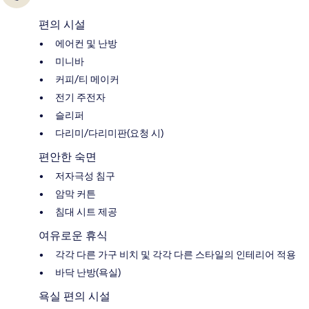
편의 시설
에어컨 및 난방
미니바
커피/티 메이커
전기 주전자
슬리퍼
다리미/다리미판(요청 시)
편안한 숙면
저자극성 침구
암막 커튼
침대 시트 제공
여유로운 휴식
각각 다른 가구 비치 및 각각 다른 스타일의 인테리어 적용
바닥 난방(욕실)
욕실 편의 시설