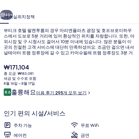
켄
이전
다음
투
40+
소개
객실
위치
정책
름
부티크 호텔 팔켄투름의 경우 마리엔플라츠 광장 및 호프브로이하우
의
스에서 도보로 5분 거리에 있어 환상적인 위치를 자랑합니다. 또한, 야
외시장 및 구 시청사도 걸어서 10분 이내에 있습니다. 많은 분들이 이
사
곳의 친절한 고객 서비스에 대단히 만족하셨어요. 조금만 걸으면 내셔
진
널테아터 트램 정류장에 갈 수 있고 카머슈필레 트램 정류장도 3분 거
리에 있어 대중 교통편을 이용하기 편리합니다.
갤
현
₩171,104
재
러
총 요금: ₩183,081
가
세금 및 수수료 포함
슈피리어 싱글룸 | 저자극성 침구, 미니바
리
격
8월 16일 ~ 8월 17일
은
이
훌륭해요
8.6
이용 후기 295개 모두 보기
₩171,104
10점 만점 중 8.6점.
용
후
기
인기 편의 시설/서비스
주차 가능
무료 WiFi
에어컨
금연