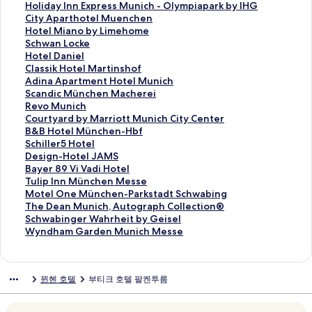
r
a
l
i
z
i
H
Holiday Inn Express Munich - Olympiapark by IHG
e
y
E
c
z
n
o
C
City Aparthotel Muenchen
H
I
x
h
H
g
l
i
H
Hotel Miano by Limehome
o
n
c
M
o
'
i
t
o
S
Schwan Locke
t
n
e
a
t
s
d
y
t
c
H
Hotel Daniel
e
M
l
r
e
H
a
A
e
h
o
C
Classik Hotel Martinshof
l
u
s
r
l
O
y
p
l
w
t
l
A
Adina Apartment Hotel Munich
페
n
i
i
M
T
I
a
M
a
e
a
d
S
Scandic München Macherei
이
i
o
o
u
E
n
r
i
n
l
s
i
c
R
Revo Munich
지
c
r
t
n
L
n
t
a
L
D
s
n
a
e
C
Courtyard by Marriott Munich City Center
를
h
M
t
i
C
E
h
n
o
a
i
a
n
v
o
B
B&B Hotel München-Hbf
여
-
ü
H
c
e
x
o
o
c
n
k
A
d
o
u
&
S
Schiller5 Hotel
는
S
n
o
h
n
p
t
b
k
i
H
p
i
M
r
B
c
D
Design-Hotel JAMS
링
o
c
t
페
t
r
e
y
e
e
o
a
c
u
t
H
h
e
B
Bayer 89 Vi Vadi Hotel
크
u
h
e
이
e
e
l
L
페
l
t
r
M
n
y
o
i
s
a
T
Tulip Inn München Messe
t
e
l
지
r
s
M
i
이
페
e
t
ü
i
a
t
l
i
y
u
M
Motel One München-Parkstadt Schwabing
h
n
페
를
S
s
u
m
지
이
l
m
n
c
r
e
l
g
e
l
o
T
The Dean Munich, Autograph Collection®
b
페
이
여
u
M
e
e
를
지
M
e
c
h
d
l
e
n
r
i
t
h
S
Schwabinger Wahrheit by Geisel
y
이
지
는
p
u
n
h
여
를
a
n
h
페
b
M
r
-
8
p
e
e
c
W
Wyndham Garden Munich Messe
I
지
를
링
e
n
c
o
는
여
r
t
e
이
y
ü
5
H
9
I
l
D
h
y
H
를
여
크
r
i
h
m
링
는
t
H
n
지
M
n
H
o
V
n
O
e
w
n
G
여
는
i
c
e
e
크
링
i
o
M
를
a
c
o
t
i
n
n
a
a
d
뮌헨 호텔
부티크 호텔 팔켄투름
페
는
링
o
h
n
페
크
n
t
a
여
r
h
t
e
V
M
e
n
b
h
이
링
크
r
-
페
이
s
e
c
는
r
e
e
l
a
ü
M
M
i
a
지
크
페
O
이
지
h
l
h
링
i
n
l
J
d
n
ü
u
n
m