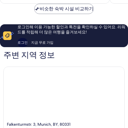
₩225,142
훌
훌
비슷한 숙박 시설 비교하기
륭
륭
해
해
요,
요,
이
이
로그인해 이용 가능한 할인과 특전을 확인하실 수 있어요. 리워
용
용
드를 적립해 더 많은 여행을 즐겨보세요!
후
후
기
기
로그인
지금 무료 가입
1,005
1,012
개
개
주변 지역 정보
Falkenturmstr. 3, Munich, BY, 80331