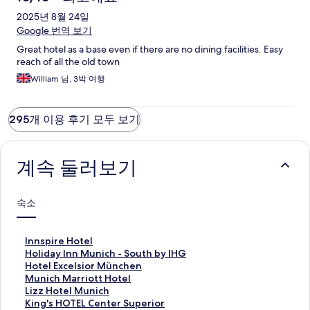
2025년 8월 24일
Google 번역 보기
Great hotel as a base even if there are no dining facilities. Easy
reach of all the old town
William 님, 3박 여행
295개 이용 후기 모두 보기
계속 둘러보기
숙소
I
Innspire Hotel
n
H
Holiday Inn Munich - South by IHG
n
o
H
Hotel Excelsior München
s
l
o
M
Munich Marriott Hotel
p
i
t
u
L
Lizz Hotel Munich
i
d
e
n
i
K
King's HOTEL Center Superior