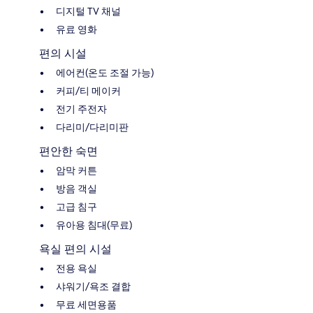
디지털 TV 채널
유료 영화
편의 시설
에어컨(온도 조절 가능)
커피/티 메이커
전기 주전자
다리미/다리미판
편안한 숙면
암막 커튼
방음 객실
고급 침구
유아용 침대(무료)
욕실 편의 시설
전용 욕실
샤워기/욕조 결합
무료 세면용품