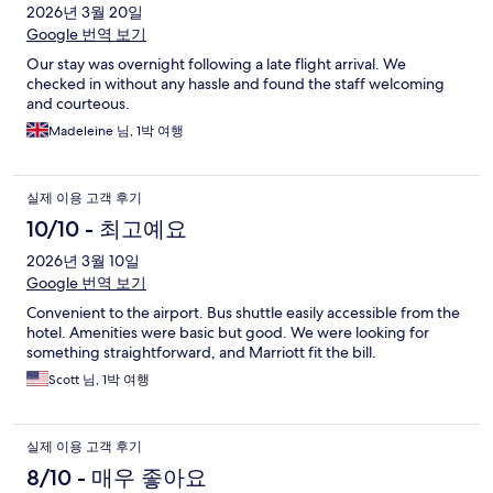
2026년 3월 20일
Google 번역 보기
Our stay was overnight following a late flight arrival. We
checked in without any hassle and found the staff welcoming
and courteous.
Madeleine 님, 1박 여행
실제 이용 고객 후기
10/10 - 최고예요
2026년 3월 10일
Google 번역 보기
Convenient to the airport. Bus shuttle easily accessible from the
hotel. Amenities were basic but good. We were looking for
something straightforward, and Marriott fit the bill.
Scott 님, 1박 여행
실제 이용 고객 후기
8/10 - 매우 좋아요