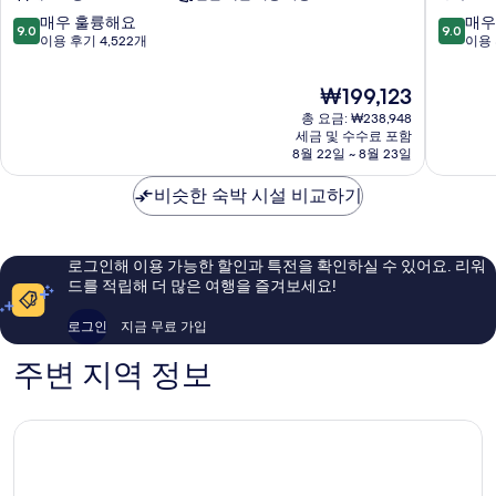
개
이
진
보
트
힐
10
10
매우 훌륭해요
매우
기
9.0
9.0
모
윅
튼
점
점
이용 후기 4,522개
이용 
에
런
만
만
두
어
던
점
점
현
₩199,123
보
포
개
중
중
재
트
총 요금: ₩238,948
트
9.0
9.0
기
요
세금 및 수수료 포함
Gatwick
윅
점,
점,
금
8월 22일 ~ 8월 23일
에
매
매
₩199,123
어
우
우
비슷한 숙박 시설 비교하기
포
훌
훌
트
륭
륭
Gatwick
해
해
요,
요,
로그인해 이용 가능한 할인과 특전을 확인하실 수 있어요. 리워
이
이
드를 적립해 더 많은 여행을 즐겨보세요!
용
용
후
후
로그인
지금 무료 가입
기
기
4,522
2,434
주변 지역 정보
개
개