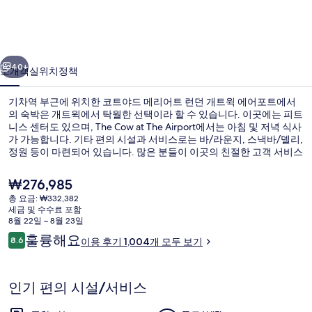
리
어
이전
다음
트
40+
소개
객실
위치
정책
런
기차역 부근에 위치한 코트야드 메리어트 런던 개트윅 에어포트에서
던
의 숙박은 개트윅에서 탁월한 선택이라 할 수 있습니다. 이곳에는 피트
니스 센터도 있으며, The Cow at The Airport에서는 아침 및 저녁 식사
개
가 가능합니다. 기타 편의 시설과 서비스로는 바/라운지, 스낵바/델리,
트
정원 등이 마련되어 있습니다. 많은 분들이 이곳의 친절한 고객 서비스
및 아침 식사에 굉장히 만족했습니다.
윅
현
₩276,985
재
에
총 요금: ₩332,382
가
세금 및 수수료 포함
아침 식사 및 저녁 식사 제공
어
격
8월 22일 ~ 8월 23일
은
이
훌륭해요
포
8.6
이용 후기 1,004개 모두 보기
₩276,985
10점 만점 중 8.6점.
용
트
후
기
의
인기 편의 시설/서비스
사