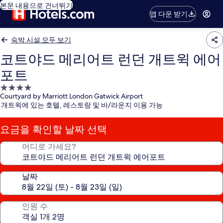
본문 내용으로 건너뛰기
앱 다운 받기
숙박 시설 모두 보기
코트야드 메리어트 런던 개트윅 에어
포트
4.0
Courtyard by Marriott London Gatwick Airport
성
개트윅에 있는 호텔, 레스토랑 및 바/라운지 이용 가능
급
숙
요금을 확인할 날짜 선택
박
시
어디로 가세요?
설
날짜
인원 수