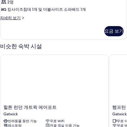
두
자
2명
스
세
보
킹사이즈침대 1개 및 더블사이즈 소파베드 1개
히
위
기
보
주
자세히 보기
트,
기
니
킹
어
요금 보기
스
사
위
이
트,
비슷한 숙박 시설
킹
즈
사
힐튼 런던 개트윅 에어포트
햄프턴 
침
이
즈
대
침
1
대
개
1
개
및
및
소
소
파
파
베
힐
햄
힐튼 런던 개트윅 에어포트
햄프턴
베
드
튼
프
Gatwick
Gatwick
자
드
런
턴
세
반려동물 동반 가능
무료 WiFi
무료 
던
바
사
히
레스토랑
연결 객실 이용 가능
무료 W