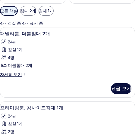
객
모든 객실
침대 2개
침대 1개
실
에
4개 객실 중 4개 표시 중
사
패밀리룸, 더블침대 2개 | 이집트산 면 시
패
5
패밀리룸, 더블침대 2개
용
밀
가
24㎡
리
능
침실 1개
룸,
한
4명
더
필
더블침대 2개
터
블
패
자세히 보기
침
밀
대
리
요금 보기
룸,
2
더
개
블
프리미엄룸, 킹사이즈침대 1개 | 이집트산 
프
9
침
사
프리미엄룸, 킹사이즈침대 1개
리
대
진
24㎡
2
미
모
개
침실 1개
엄
자
두
2명
세