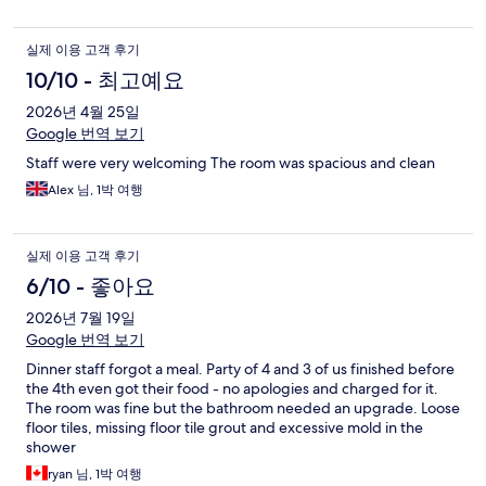
실제 이용 고객 후기
10/10 - 최고예요
2026년 4월 25일
Google 번역 보기
Staff were very welcoming The room was spacious and clean
Alex 님, 1박 여행
실제 이용 고객 후기
6/10 - 좋아요
2026년 7월 19일
Google 번역 보기
Dinner staff forgot a meal. Party of 4 and 3 of us finished before
the 4th even got their food - no apologies and charged for it.
The room was fine but the bathroom needed an upgrade. Loose
floor tiles, missing floor tile grout and excessive mold in the
shower
ryan 님, 1박 여행