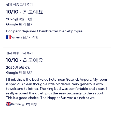
실제 이용 고객 후기
10/10 - 최고예요
2026년 4월 10일
Google 번역 보기
Bon petit déjeuner Chambre très bien et propre
Vanessa 님, 1박 여행
실제 이용 고객 후기
10/10 - 최고예요
2026년 6월 6일
Google 번역 보기
I think this is the best value hotel near Gatwick Airport. My room
is spacious clean though a little bit dated. Very generous with
towels and toiletries. The king bed was comfortable and clean. I
really enjoyed the quiet, plus the easy proximity to the airport.
This is a good choice. The Hopper Bus was a cinch as well.
Katrina 님, 1박 여행