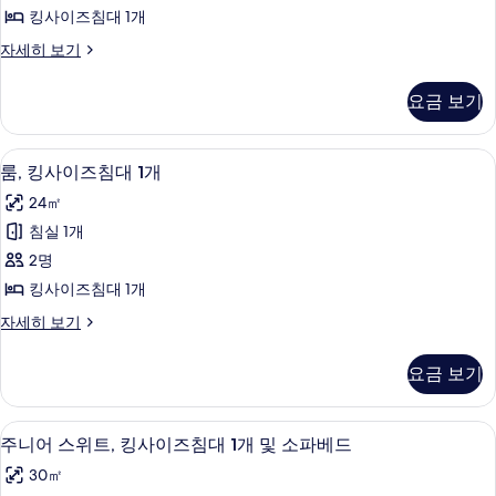
룸,
보
히
킹사이즈침대 1개
킹
보
기
프
자세히 보기
기
사
리
이
미
요금 보기
엄
즈
룸,
침
킹
이집트산 면 시트, 고급 침구, 객실 내 금
룸,
5
사
룸, 킹사이즈침대 1개
대
킹
이
1
24㎡
즈
사
개
침
침실 1개
이
대
사
2명
1
즈
진
개
킹사이즈침대 1개
침
자
모
룸,
자세히 보기
세
대
킹
두
히
1
사
보
보
요금 보기
이
개
기
기
즈
사
침
주니어 스위트, 킹사이즈침대 1개 및 소파베
주
5
대
진
주니어 스위트, 킹사이즈침대 1개 및 소파베드
니
1
모
30㎡
개
어