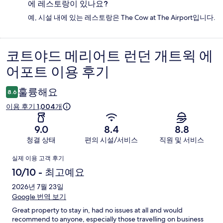
에 레스토랑이 있나요?
예, 시설 내에 있는 레스토랑은 The Cow at The Airport입니다.
코트야드 메리어트 런던 개트윅 에
이
어포트 이용 후기
용
후
훌륭해요
8.6
기
이용 후기 1,004개
9.0
8.4
8.8
청결 상태
편의 시설/서비스
직원 및 서비스
이
실제 이용 고객 후기
용
10/10 - 최고예요
후
2026년 7월 23일
Google 번역 보기
기
Great property to stay in, had no issues at all and would
recommend to anyone, especially those travelling on business