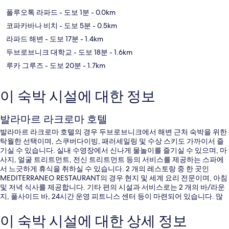
폴루오톡 라파드
- 도보 1분
- 0.0km
코파카바나 비치
- 도보 5분
- 0.5km
라파드 해변
- 도보 17분
- 1.4km
두브로브니크 대학교
- 도보 18분
- 1.6km
루카 그루즈
- 도보 20분
- 1.7km
이 숙박 시설에 대한 정보
발라마르 라크로마 호텔
발라마르 라크로마 호텔의 경우 두브로브니크에서 해변 근처 숙박을 위한
탁월한 선택이며, 스쿠버다이빙, 패러세일링 및 수상 스키도 가까이서 즐
기실 수 있습니다. 실내 수영장에서 신나게 물놀이를 즐기실 수 있으며, 마
사지, 얼굴 트리트먼트, 전신 트리트먼트 등의 서비스를 제공하는 스파에
서 느긋하게 휴식을 취하실 수 있습니다. 2 개의 레스토랑 중 한 곳인
MEDITERRANEO RESTAURANT의 경우 현지 및 세계 요리 전문이며, 아침
및 저녁 식사를 제공합니다. 기타 편의 시설과 서비스로는 2 개의 바/라운
지, 풀사이드 바, 24시간 운영 피트니스 센터 등이 마련되어 있습니다. 많
은 분들이 이곳의 수영장 및 친절한 고객 서비스에 높은 평점을 주셨습니
다.
이 숙박 시설에 대한 상세 정보