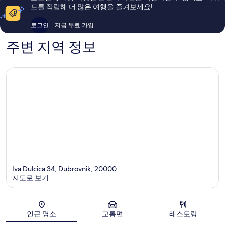
용
용
드를 적립해 더 많은 여행을 즐겨보세요!
후
후
기
기
로그인
지금 무료 가입
323
1,009
개
개
주변 지역 정보
Iva Dulcica 34, Dubrovnik, 20000
지도로 보기
지도
인근 명소
교통편
레스토랑