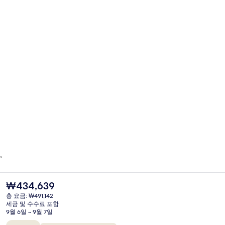
현
₩434,639
재
총 요금: ₩491,142
가
세금 및 수수료 포함
격
9월 6일 ~ 9월 7일
은