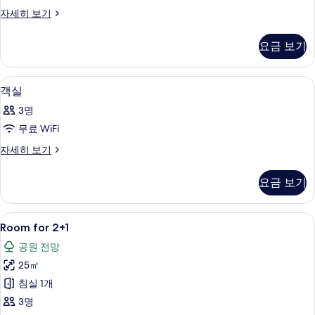
진
객
자세히 보기
모
실
두
자
요금 보기
세
보
히
기
보
객실 내 금고, 책상, 유아용 침대, 무료 Wi
객
8
기
객실
실
3명
사
무료 WiFi
진
객
자세히 보기
모
실
두
자
요금 보기
세
보
히
기
보
Room
Room for 2+1 | 객실 내 금고, 책상, 유
4
기
Room for 2+1
for
공원 전망
2+1
25㎡
사
침실 1개
진
3명
모