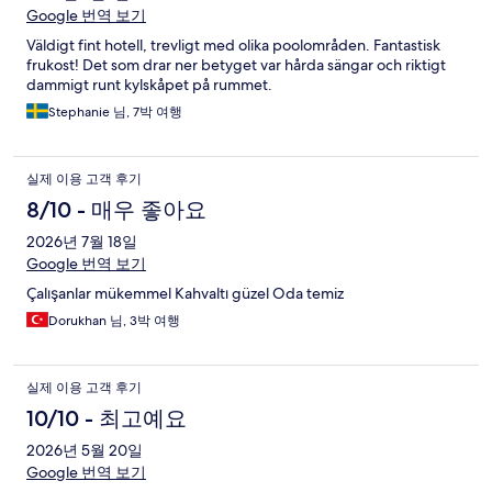
Google 번역 보기
Väldigt fint hotell, trevligt med olika poolområden. Fantastisk
frukost! Det som drar ner betyget var hårda sängar och riktigt
dammigt runt kylskåpet på rummet.
Stephanie 님, 7박 여행
실제 이용 고객 후기
8/10 - 매우 좋아요
2026년 7월 18일
Google 번역 보기
Çalışanlar mükemmel Kahvaltı güzel Oda temiz
Dorukhan 님, 3박 여행
실제 이용 고객 후기
10/10 - 최고예요
2026년 5월 20일
Google 번역 보기