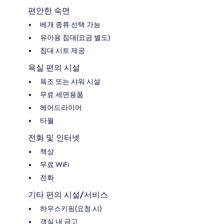
편안한 숙면
베개 종류 선택 가능
유아용 침대(요금 별도)
침대 시트 제공
욕실 편의 시설
욕조 또는 샤워 시설
무료 세면용품
헤어드라이어
타월
전화 및 인터넷
책상
무료 WiFi
전화
기타 편의 시설/서비스
하우스키핑(요청 시)
객실 내 금고