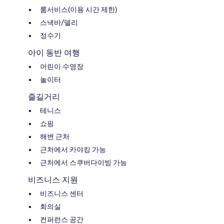
룸서비스(이용 시간 제한)
스낵바/델리
정수기
아이 동반 여행
어린이 수영장
놀이터
즐길거리
테니스
쇼핑
해변 근처
근처에서 카야킹 가능
근처에서 스쿠버다이빙 가능
비즈니스 지원
비즈니스 센터
회의실
컨퍼런스 공간