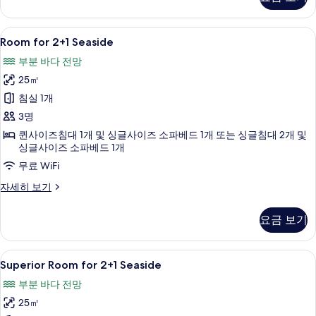
2+1
자
세
Room
Room for 2+1 Seaside | 객실 내 금고
2
히
Room for 2+1 Seaside
for
보
부분 바다 전망
기
2+1
25㎡
Seaside
사
침실 1개
진
3명
모
퀸사이즈침대 1개 및 싱글사이즈 소파베드 1개 또는 싱글침대 2개 및
싱글사이즈 소파베드 1개
두
무료 WiFi
보
Room
자세히 보기
기
for
2+1
요금 보기
Seaside
자
세
Superior
Superior Room for 2+1 Seaside |
4
히
Superior Room for 2+1 Seaside
Room
보
부분 바다 전망
기
for
25㎡
2+1