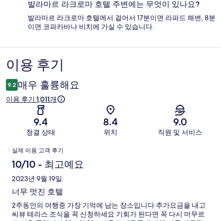
발라마르 라크로마 호텔 주변에는 무엇이 있나요?
발라마르 라크로마 호텔에서 걸어서 17분이면 라파드 해변, 8분
이면 코파카바나 비치에 가실 수 있습니다.
이용 후기
이
용
매우 훌륭해요
9.2
후
이용 후기 1,011개
기
9.4
8.4
9.0
청결 상태
위치
직원 및 서비스
이
실제 이용 고객 후기
용
10/10 - 최고예요
후
2023년 9월 19일
너무 멋진 호텔
기
2주동안의 여행중 가장 기억에 남는 장소입니다 추가요금을 내고
씨뷰 테라스 조식을 꼭 신청하세요 기회가 된다면 꼭 다시 머무르