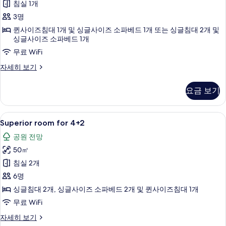
Seaside
침실 1개
사
3명
진
퀸사이즈침대 1개 및 싱글사이즈 소파베드 1개 또는 싱글침대 2개 및
싱글사이즈 소파베드 1개
모
무료 WiFi
두
Superior
자세히 보기
보
Room
기
for
요금 보기
2+1
Seaside
자
Superior
Superior room for 4+2 | 객실 내 금
4
세
Superior room for 4+2
room
히
공원 전망
보
for
기
50㎡
4+2
사
침실 2개
진
6명
모
싱글침대 2개, 싱글사이즈 소파베드 2개 및 퀸사이즈침대 1개
두
무료 WiFi
보
Superior
자세히 보기