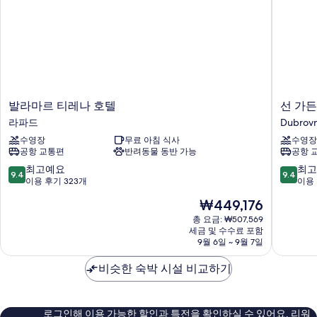
기
발
선
발라마르 티레나 호텔
선 가
라
가
라파드
Dubrovn
마
든
수영장
무료 아침 식사
수영장
르
스
공항 교통편
반려동물 동반 가능
공항 
티
두
레
브
10
10
최고예요
최고
9.4
9.4
나
로
점
점
이용 후기 323개
이용 
호
브
만
만
현
₩449,176
텔
니
점
점
재
라
크
중
중
총 요금: ₩507,569
요
파
세금 및 수수료 포함
Dubrovn
9.4
9.4
금
9월 6일 ~ 9월 7일
드
점,
점,
₩449,176
최
최
비슷한 숙박 시설 비교하기
고
고
예
예
요,
요,
이
이
로그인해 이용 가능한 할인과 특전을 확인하실 수 있어요. 리워