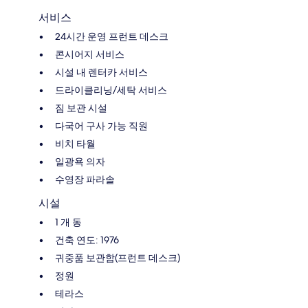
서비스
24시간 운영 프런트 데스크
콘시어지 서비스
시설 내 렌터카 서비스
드라이클리닝/세탁 서비스
짐 보관 시설
다국어 구사 가능 직원
비치 타월
일광욕 의자
수영장 파라솔
시설
1 개 동
건축 연도: 1976
귀중품 보관함(프런트 데스크)
정원
테라스