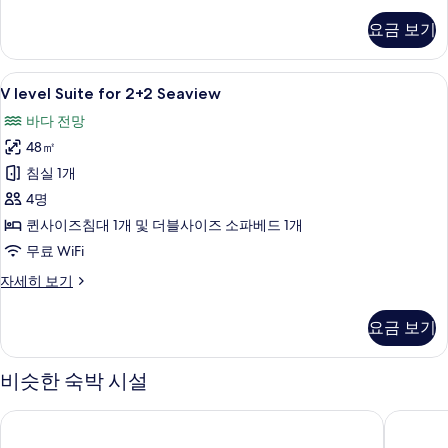
room
기
for
요금 보기
4+2
자
세
V
V level Suite for 2+2 Seaview | 거실 |
9
히
V level Suite for 2+2 Seaview
level
보
바다 전망
기
Suite
48㎡
for
2+2
침실 1개
Seaview
4명
사
퀸사이즈침대 1개 및 더블사이즈 소파베드 1개
진
무료 WiFi
모
V
자세히 보기
두
level
Suite
보
요금 보기
for
기
2+2
Seaview
비슷한 숙박 시설
자
세
발라마르 티레나 호텔
선 가든
히
보