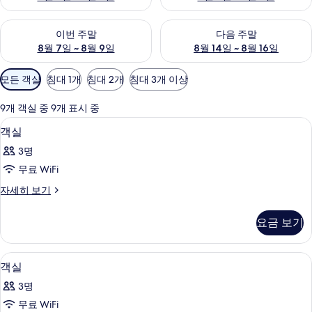
이번 주말 예약 가능 여부 확인, 8월 7일 ~ 8월 9일
다음 주말 예약 가능 여부 확인, 8월
이번 주말
다음 주말
8월 7일 ~ 8월 9일
8월 14일 ~ 8월 16일
객
모든 객실
침대 1개
침대 2개
침대 3개 이상
실
에
9개 객실 중 9개 표시 중
사
객실 내 금고, 책상, 유아용 침대, 무료 Wi
객
5
객실
용
실
가
3명
사
능
무료 WiFi
진
한
객
자세히 보기
모
필
실
터
두
자
요금 보기
세
보
히
기
보
객실 내 금고, 책상, 유아용 침대, 무료 Wi
객
7
기
객실
실
3명
사
무료 WiFi