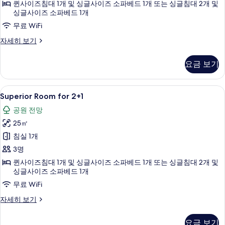
퀸사이즈침대 1개 및 싱글사이즈 소파베드 1개 또는 싱글침대 2개 및
두
싱글사이즈 소파베드 1개
보
무료 WiFi
기
Room
자세히 보기
for
2+1
요금 보기
자
세
히
Superior
객실 내 금고, 책상, 유아용 침대, 무료 Wi
3
보
Superior Room for 2+1
Room
기
공원 전망
for
25㎡
2+1
사
침실 1개
진
3명
모
퀸사이즈침대 1개 및 싱글사이즈 소파베드 1개 또는 싱글침대 2개 및
싱글사이즈 소파베드 1개
두
무료 WiFi
보
Superior
자세히 보기
기
Room
for
요금 보기