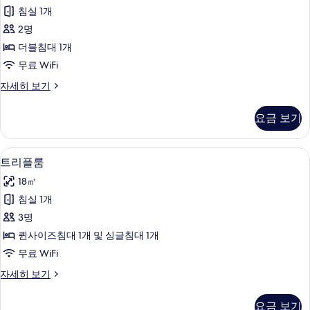
럭
싱
개
침실 1개
글
스
사
침
2명
더
대
진
더블침대 1개
2
블
모
개
무료 WiFi
룸
자
두
디
자세히 보기
세
사
럭
보
히
진
스
보
기
요금 보기
더
기
모
블
두
룸
트리플룸 | 무료 WiFi, 침대 시트
트
1
자
트리플룸
보
리
세
기
18㎡
히
플
보
침실 1개
룸
기
3명
사
퀸사이즈침대 1개 및 싱글침대 1개
진
무료 WiFi
모
트
자세히 보기
두
리
보
플
요금 보기