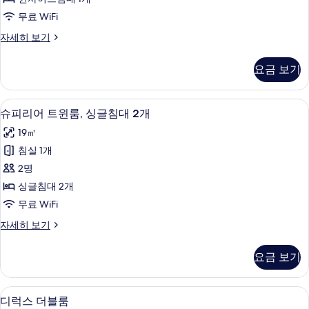
퀸
무료 WiFi
사
슈
자세히 보기
이
피
즈
리
요금 보기
어
침
룸,
대
퀸
슈피리어 트윈룸, 싱글침대 2개 | 무료 Wi
슈
9
사
슈피리어 트윈룸, 싱글침대 2개
1
피
이
개
19㎡
즈
리
사
침
침실 1개
어
대
진
2명
1
트
모
개
싱글침대 2개
윈
자
두
무료 WiFi
세
룸,
보
히
슈
자세히 보기
싱
보
피
기
기
글
리
요금 보기
어
침
트
대
윈
디럭스 더블룸 | 무료 WiFi, 침대 시트
디
10
룸,
디럭스 더블룸
2