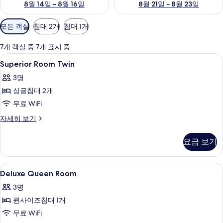
8월 14일 ~ 8월 16일
8월 21일 ~ 8월 23일
객
모든 객실
침대 2개
침대 1개
실
에
7개 객실 중 7개 표시 중
사
Superior
무료 WiFi, 침대 시트
24
Superior Room Twin
용
Room
가
3명
Twin
능
싱글침대 2개
사
한
무료 WiFi
진
필
모
Superior
자세히 보기
터
Room
두
Twin
요금 보기
보
자
세
기
히
Deluxe
무료 WiFi, 침대 시트
11
보
Deluxe Queen Room
Queen
기
3명
Room
퀸사이즈침대 1개
사
무료 WiFi
진