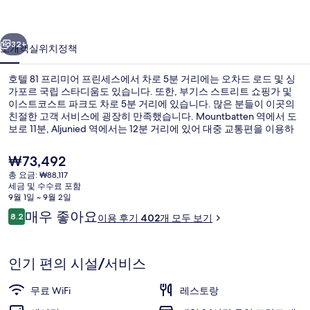
어
이전
다음
프
32+
소개
객실
위치
정책
린
호텔 81 프리미어 프린세스에서 차로 5분 거리에는 오차드 로드 및 싱
세
가포르 국립 스타디움도 있습니다. 또한, 부기스 스트리트 쇼핑가 및
스
이스트코스트 파크도 차로 5분 거리에 있습니다. 많은 분들이 이곳의
친절한 고객 서비스에 굉장히 만족했습니다. Mountbatten 역에서 도
의
보로 11분, Aljunied 역에서는 12분 거리에 있어 대중 교통편을 이용하
기 편리합니다.
사
현
₩73,492
진
재
총 요금: ₩88,117
가
세금 및 수수료 포함
갤
로비
격
9월 1일 ~ 9월 2일
은
이
러
매우 좋아요
8.2
이용 후기 402개 모두 보기
₩73,492
10점 만점 중 8.2점.
용
리
후
기
인기 편의 시설/서비스
무료 WiFi
레스토랑