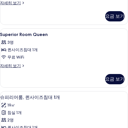
모
Deluxe
자세히 보기
Queen
두
Room
요금 보기
보
자
세
기
히
Superior
무료 WiFi, 침대 시트
15
보
Superior Room Queen
Room
기
3명
Queen
퀸사이즈침대 1개
사
무료 WiFi
진
모
Superior
자세히 보기
Room
두
Queen
요금 보기
보
자
세
기
히
슈피리어룸, 퀸사이즈침대 1개 | 무료 WiF
슈
11
보
슈피리어룸, 퀸사이즈침대 1개
피
기
19㎡
리
침실 1개
어
2명
룸,
퀸사이즈침대 1개