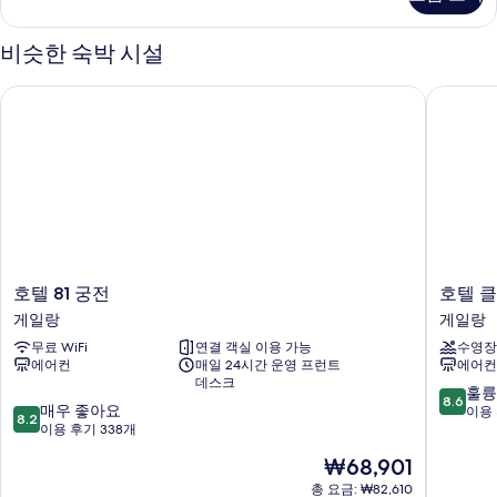
룸
기
자
세
비슷한 숙박 시설
히
보
호텔 81 궁전
호텔 클래
기
호
호
호텔 81 궁전
호텔 클
텔
텔
게일랑
게일랑
81
클
무료 WiFi
연결 객실 이용 가능
수영장
궁
래
에어컨
매일 24시간 운영 프런트
에어컨
전
식
데스크
게
바
10
훌륭
8.6
10
일
매우 좋아요
이
점
이용 
8.2
점
랑
이용 후기 338개
베
만
만
뉴
점
현
₩68,901
점
게
중
재
중
총 요금: ₩82,610
일
8.6