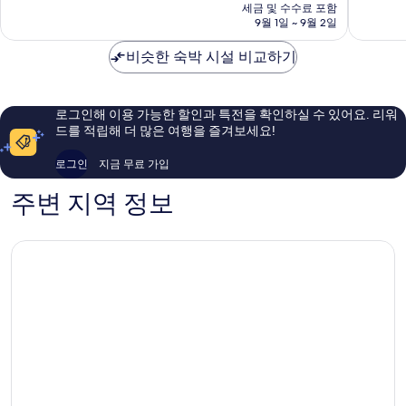
요
세금 및 수수료 포함
8.2
랑
점,
금
9월 1일 ~ 9월 2일
점,
훌
₩68,901
매
륭
비슷한 숙박 시설 비교하기
우
해
좋
요,
아
이
요,
용
로그인해 이용 가능한 할인과 특전을 확인하실 수 있어요. 리워
이
후
드를 적립해 더 많은 여행을 즐겨보세요!
용
기
후
698
로그인
지금 무료 가입
기
개
338
주변 지역 정보
개