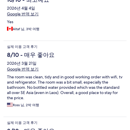
2026년 4월 4일
Google 번역 보기
Yes
Altaf 님, 3박 여행
실제 이용 고객 후기
8/10 - 매우 좋아요
2026년 3월 21일
Google 번역 보기
The room was clean, tidy and in good working order with wifi, tv
and refrigerator. The room was a bit small, especially the
bathroom. No bottled water provided which was the standard
all over SE Asia (even in Laos). Overall, a good place to stay for
the price.
Ross 님, 2박 여행
실제 이용 고객 후기