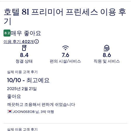
호텔 81 프리미어 프린세스 이용 후
이
기
용
후
매우 좋아요
8.2
기
이용 후기 402개
8.4
7.6
8.6
청결 상태
편의 시설/서비스
직원 및 서비스
이
실제 이용 고객 후기
용
10/10 - 최고예요
후
2025년 2월 21일
좋아요
기
깨끗하고 조용해서 편하게 쉬었습니다
JOONGSEOB 님, 3박 여행
실제 이용 고객 후기